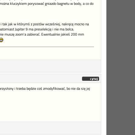
e można kluczykiem porysować gniazdo bagnetu w body, a co do
 i tak jak w którymś z postów wcześniej, nakręcę mocno na
atomiast Jupiter 9 ma preselekcję i nie ma bolca.
nie muszę zoom'a zabierać. Ewentualnie jakieś 200 mm
ysłony i trzeba będzie coś zmodyfikować, bo nie da się jej