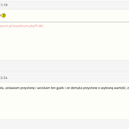
21:19
phorum.pl/viewforum.php?f=80
22:24
iała, ustawiam przysłonę i wciskam ten guzik i on domyka przysłone o wybraną wartość, z