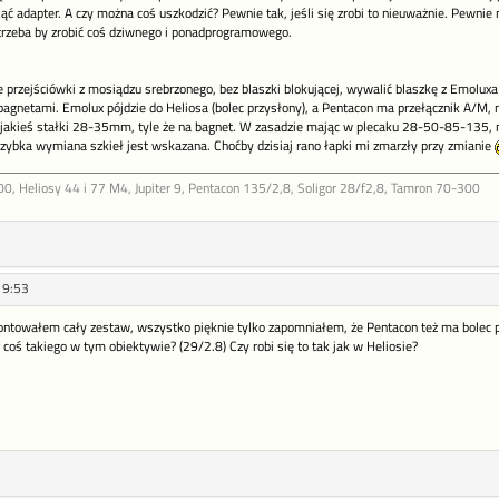
ąć adapter. A czy można coś uszkodzić? Pewnie tak, jeśli się zrobi to nieuważnie. Pewni
ć trzeba by zrobić coś dziwnego i ponadprogramowego.
przejściówki z mosiądzu srebrzonego, bez blaszki blokującej, wywalić blaszkę z Emoluxa
bagnetami. Emolux pójdzie do Heliosa (bolec przysłony), a Pentacon ma przełącznik A/M, n
jakieś stałki 28-35mm, tyle że na bagnet. W zasadzie mając w plecaku 28-50-85-135, 
ybka wymiana szkieł jest wskazana. Choćby dzisiaj rano łapki mi zmarzły przy zmianie
 Heliosy 44 i 77 M4, Jupiter 9, Pentacon 135/2,8, Soligor 28/f2,8, Tamron 70-300
19:53
ontowałem cały zestaw, wszystko pięknie tylko zapomniałem, że Pentacon też ma bolec prz
 coś takiego w tym obiektywie? (29/2.8) Czy robi się to tak jak w Heliosie?