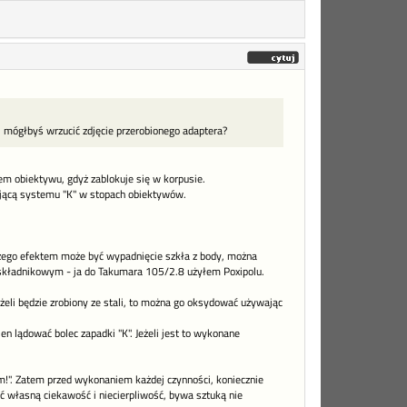
I mógłbyś wrzucić zdjęcie przerobionego adaptera?
em obiektywu, gdyż zablokuje się w korpusie.
jącą systemu "K" w stopach obiektywów.
zego efektem może być wypadnięcie szkła z body, można
składnikowym - ja do Takumara 105/2.8 użyłem Poxipolu.
eżeli będzie zrobiony ze stali, to można go oksydować używając
 lądować bolec zapadki "K". Jeżeli jest to wykonane
em!". Zatem przed wykonaniem każdej czynności, koniecznie
ć własną ciekawość i niecierpliwość, bywa sztuką nie