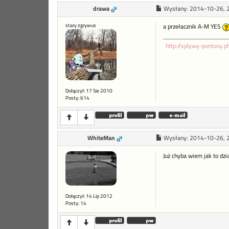
drawa
Wysłany:
2014-10-26, 
stary zgrywus
a przełacznik A-M YES
http://splywy-pontony.
Dołączył: 17 Sie 2010
Posty: 614
WhiteMan
Wysłany:
2014-10-26, 
Już chyba wiem jak to dz
Dołączył: 14 Lip 2012
Posty: 14