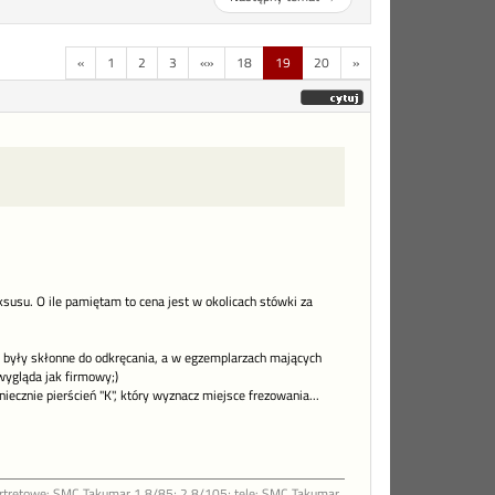
«
1
2
3
«»
18
19
20
»
ksusu. O ile pamiętam to cena jest w okolicach stówki za
e były skłonne do odkręcania, a w egzemplarzach mających
wygląda jak firmowy;)
iecznie pierścień "K", który wyznacz miejsce frezowania...
ortretowe: SMC Takumar 1.8/85; 2.8/105; tele: SMC Takumar