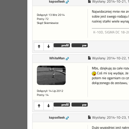
kapselleek
Wysłany:
2014-10-21, 
Najwidoczniej mnie nie z
Dołączył: 13 Wrz 2014
sobie jest swego rodzaju 
Posty: 72
ruskiej stałki wiele wynag
Skąd: Skierniewice
K-10D, SIGMA DC 18-200,
WhiteMan
Wysłany:
2014-10-22, 
Mbs, dziękuję za całe roz
Coś mi się wydaje, że
potem nie ogarniam co c
dołączonego do zestawu, t
Dołączył: 14 Lip 2012
Posty: 14
kapselleek
Wysłany:
2014-10-23, 
Dużo wygodniej jest nakrę