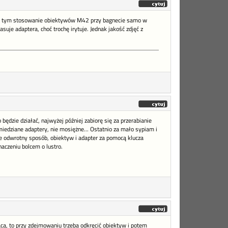
oza tym stosowanie obiektywów M42 przy bagnecie samo w
je adaptera, choć trochę irytuje. Jednak jakość zdjęć z
będzie działać, najwyżej później zabiorę się za przerabianie
iedziane adaptery, nie mosiężne... Ostatnio za mało sypiam i
ie odwrotny sposób, obiektyw i adapter za pomocą klucza
haczeniu bolcem o lustro.
ąca, to przy zdejmowaniu trzeba odkręcić obiektyw i potem