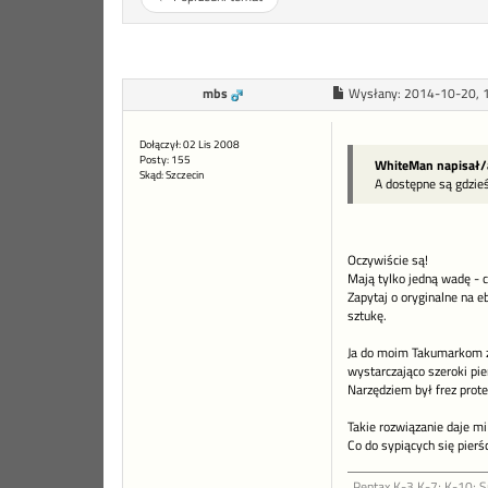
mbs
Wysłany:
2014-10-20, 
Dołączył: 02 Lis 2008
Posty: 155
WhiteMan napisał/
Skąd: Szczecin
A dostępne są gdzieś
Oczywiście są!
Mają tylko jedną wadę - c
Zapytaj o oryginalne na e
sztukę.
Ja do moim Takumarkom za
wystarczająco szeroki pie
Narzędziem był frez prote
Takie rozwiązanie daje mi
Co do sypiących się pierśc
Pentax K-3 K-7; K-10; 