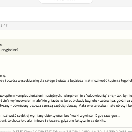
12:47
a:
 oryginalne?
enę.
bay i otwórz wyszukiwarkę dla całego świata, a będziesz miał możliwość kupienia tego lu
kupiłem komplet pierścieni mosiężnych, nakręciłem je z "odpowiednią" siłą - tak, by ni
rścień, wyfrezowałem maleńkie gniazdo na bolec blokady bagnetu - żadna lipa, gdyż frez 
tyczny - odwrócony trapez z szerszą częścią roboczą. Mała wiertareczka, małe obroty i kon
 możliwość szybkiej wymiany obiektywów, bez "walki z gwintem", gdy czas goni...
ieni, to chodziło o aluminiowe i słusznie, gdyż one faktycznie są do kitu.
Sptmatic-F; SMC Kiron 2.0/28; SMC Takumar 3.5/28; 1.2/50; 1.4/50; 1.8/55; 2.0/55; p