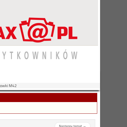
ciowki M42
Następny temat
→