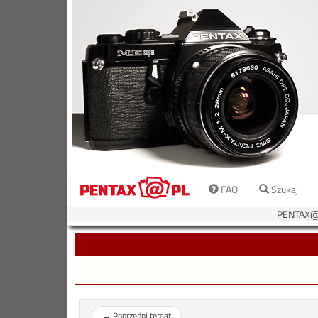
FAQ
Szukaj
PENTAX@P
←
Poprzedni temat