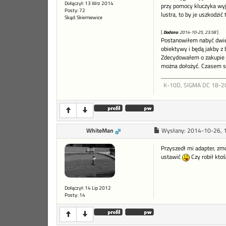
Dołączył: 13 Wrz 2014
przy pomocy kluczyka wyj
Posty: 72
lustra, to by je uszkodzi
Skąd: Skierniewice
[
Dodano
: 2014-10-25, 23:58
]
Postanowiłem nabyć dwie 
obiektywy i będą jakby z 
Zdecydowałem o zakupie 
można dołożyć. Czasem sz
K-10D, SIGMA DC 18-200,
WhiteMan
Wysłany:
2014-10-26, 
Przyszedł mi adapter, zm
ustawić
Czy robił ktoś
Dołączył: 14 Lip 2012
Posty: 14