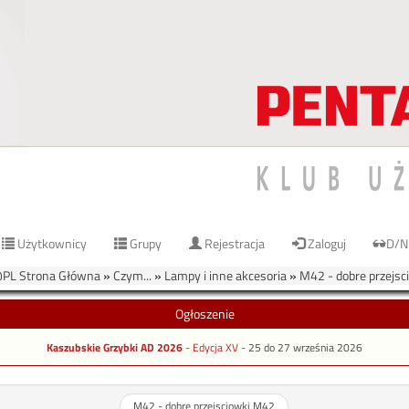
Użytkownicy
Grupy
Rejestracja
Zaloguj
D/N
L Strona Główna
»
Czym...
»
Lampy i inne akcesoria
»
M42 - dobre przejs
Ogłoszenie
Kaszubskie Grzybki AD 2026
- Edycja XV -
25 do 27 września 2026
M42 - dobre przejsciowki M42