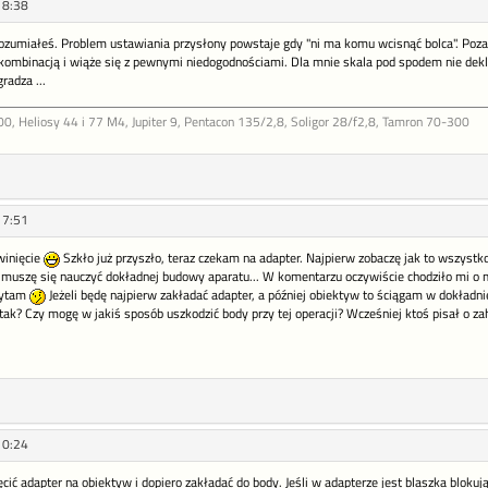
18:38
rozumiałeś. Problem ustawiania przysłony powstaje gdy "ni ma komu wcisnąć bolca". P
kombinacją i wiąże się z pewnymi niedogodnościami. Dla mnie skala pod spodem nie deklasu
radza ...
 Heliosy 44 i 77 M4, Jupiter 9, Pentacon 135/2,8, Soligor 28/f2,8, Tamron 70-300
17:51
winięcie
Szkło już przyszło, teraz czekam na adapter. Najpierw zobaczę jak to wszystko 
 muszę się nauczyć dokładnej budowy aparatu... W komentarzu oczywiście chodziło mi o m
zytam
Jeżeli będę najpierw zakładać adapter, a później obiektyw to ściągam w dokładn
ak? Czy mogę w jakiś sposób uszkodzić body przy tej operacji? Wcześniej ktoś pisał o za
10:24
cić adapter na obiektyw i dopiero zakładać do body. Jeśli w adapterze jest blaszka blokuj