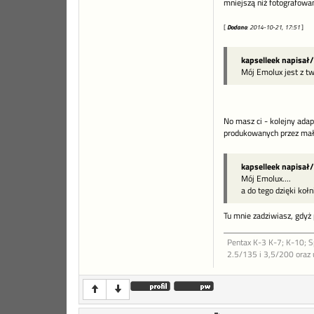
mniejszą niż fotografowan
[
Dodano
: 2014-10-21, 17:51
]
kapselleek napisał/
Mój Emolux jest z tw
No masz ci - kolejny ada
produkowanych przez małe 
kapselleek napisał/
Mój Emolux....
a do tego dzięki koł
Tu mnie zadziwiasz, gdyż 
Pentax K-3 K-7; K-10; 
2.5/135 i 3,5/200 oraz