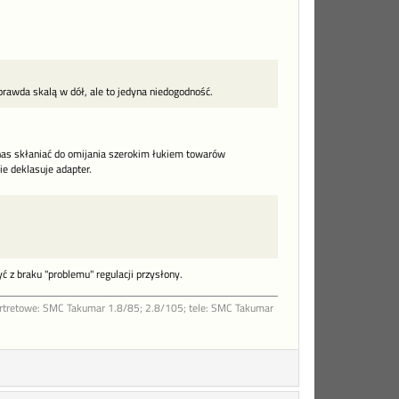
prawda skalą w dół, ale to jedyna niedogodność.
nas skłaniać do omijania szerokim łukiem towarów
ie deklasuje adapter.
ć z braku "problemu" regulacji przysłony.
ortretowe: SMC Takumar 1.8/85; 2.8/105; tele: SMC Takumar