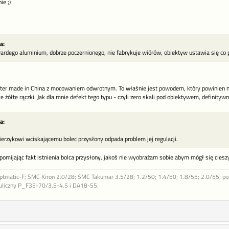
ie ;)
a:
ardego aluminium, dobrze poczernionego, nie fabrykuje wiórów, obiektyw ustawia się co 
pter made in China z mocowaniem odwrotnym. To właśnie jest powodem, który powinien 
żółte rączki. Jak dla mnie defekt tego typu - czyli zero skali pod obiektywem, definitywn
a:
nierzykowi wciskającemu bolec przysłony odpada problem jej regulacji.
pomijając fakt istnienia bolca przysłony, jakoś nie wyobrażam sobie abym mógł się cieszy
Sptmatic-F; SMC Kiron 2.0/28; SMC Takumar 3.5/28; 1.2/50; 1.4/50; 1.8/55; 2.0/55; p
 uliczny P_F35-70/3.5-4.5 i DA18-55.