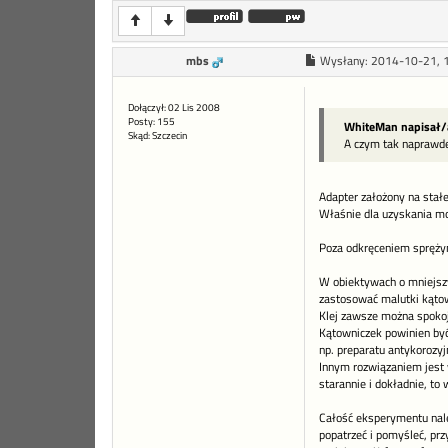
mbs
Wysłany:
2014-10-21, 
Dołączył: 02 Lis 2008
Posty: 155
WhiteMan napisał/
Skąd: Szczecin
A czym tak naprawdę 
Adapter założony na stał
Właśnie dla uzyskania m
Poza odkręceniem sprężyn
W obiektywach o mniejszy
zastosować malutki kąto
Klej zawsze można spokojn
Kątowniczek powinien być 
np. preparatu antykorozyj
Innym rozwiązaniem jest 
starannie i dokładnie, to
Całość eksperymentu należ
popatrzeć i pomyśleć, pr