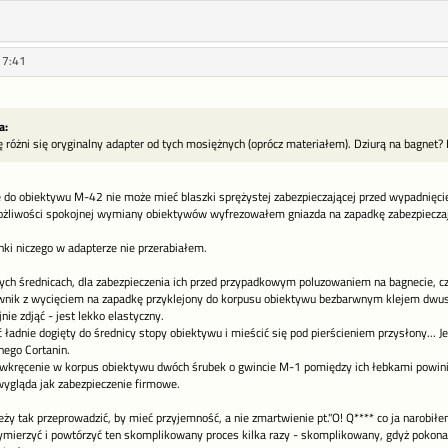
17:41
a:
różni się oryginalny adapter od tych mosiężnych (oprócz materiałem). Dziurą na bagnet? 
e do obiektywu M-42 nie może mieć blaszki sprężystej zabezpieczającej przed wypadnięci
ożliwości spokojnej wymiany obiektywów wyfrezowałem gniazda na zapadkę zabezpiecza
ki niczego w adapterze nie przerabiałem.
ch średnicach, dla zabezpieczenia ich przed przypadkowym poluzowaniem na bagnecie, c
wnik z wycięciem na zapadkę przyklejony do korpusu obiektywu bezbarwnym klejem dwu
ie zdjąć - jest lekko elastyczny.
ładnie dogięty do średnicy stopy obiektywu i mieścić się pod pierścieniem przysłony... J
nego Cortanin.
wkręcenie w korpus obiektywu dwóch śrubek o gwincie M-1 pomiędzy ich łebkami powinien
 wygląda jak zabezpieczenie firmowe.
y tak przeprowadzić, by mieć przyjemność, a nie zmartwienie pt."O! Q**** co ja narobił
zymierzyć i powtórzyć ten skomplikowany proces kilka razy - skomplikowany, gdyż pokona