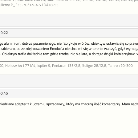
 uliczny P_F35-70/3.5-4.5 i DA18-55.
19:22
o aluminium, dobrze poczernionego, nie fabrykuje wiórów, obiektyw ustawia się co prawda
zabieram, bo ze zdejmowaniem Emolux'a nie chce mi się w terenie walczyć, gdyż wymaga to
 Obiektyw trafia dokładnie tam gdzie trzeba, nic nie lata, a do tego dzięki kołnierzykowi
 Heliosy 44 i 77 M4, Jupiter 9, Pentacon 135/2,8, Soligor 28/f2,8, Tamron 70-300
00:45
miedziany adapter z kluczem u sprzedawcy, który ma znaczną ilość komentarzy. Mam nadzie