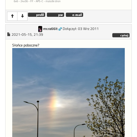
6x6 - 24x36 - FF - APS-C - malutki dron
mr.ra66it
Dołączył: 03 Wrz 2011
2021-05-15, 21:39
Słońce poboczne?