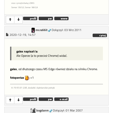
oraz z przejściówką LOMO:
Sonnar 135/3,5, Sonnar 180/2,8
mr.ra66it
Dołączył: 03 Wrz 2011
2020-12-19, 14:57
galex napisał/a:
Ale Operze (a to przecież Chrome) widać.
galex
, od dłuższego czasu MS Edge również działa na silniku Chrome.
fotopentax
+1
K-751P, A7-23R, dodatki i dyletanckie pstryki
bogdanm
Dołączył: 01 Mar 2007