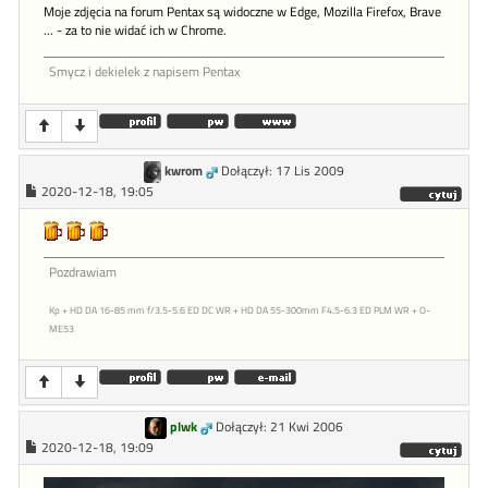
Moje zdjęcia na forum Pentax są widoczne w Edge, Mozilla Firefox, Brave
... - za to nie widać ich w Chrome.
Smycz i dekielek z napisem Pentax
kwrom
Dołączył: 17 Lis 2009
2020-12-18, 19:05
Pozdrawiam
Kp + HD DA 16-85 mm f/3.5-5.6 ED DC WR + HD DA 55-300mm F4.5-6.3 ED PLM WR + O-
ME53
plwk
Dołączył: 21 Kwi 2006
2020-12-18, 19:09