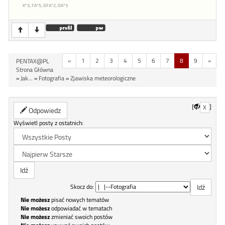
K*3, FA*5, DFA*2, DA*3
«
1
2
3
4
5
6
7
8
9
»
PENTAX@PL
Strona Główna
»
Jak...
»
Fotografia
»
Zjawiska meteorologiczne
[
]
X
Odpowiedz
Wyświetl posty z ostatnich:
Skocz do:
Nie możesz
pisać nowych tematów
Nie możesz
odpowiadać w tematach
Nie możesz
zmieniać swoich postów