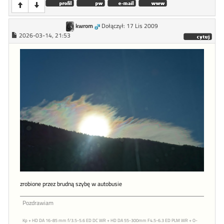
kwrom
Dołączył: 17 Lis 2009
2026-03-14, 21:53
zrobione przez brudną szybę w autobusie
Pozdrawiam
Kp + HD DA 16-85 mm f/3.5-5.6 ED DC WR + HD DA 55-300mm F4.5-6.3 ED PLM WR + O-