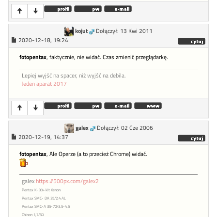
kojut
Dołączył: 13 Kwi 2011
2020-12-18, 19:24
fotopentax
, faktycznie, nie widać. Czas zmienić przeglądarkę.
Lepiej wyjść na spacer, niż wyjść na debila.
Jeden aparat 2017
galex
Dołączył: 02 Cze 2006
2020-12-19, 14:37
fotopentax
, Ale Operze (a to przecież Chrome) widać.
galex
https://500px.com/galex2
Pentax K-30+ kit Xenon
Pentax SMC- DA 35/2,4 AL
Pentax SMC-A 35-70/3.5-4.5
Chinon 1,7/50