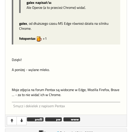
galex napisał/a:
Ale Operze (a to przecież Chrome) widać.
galex
, od dłuższego czasu MS Edge również działa na silniku
Chrome.
fotopentax
+1
Dzięki!
A poniżej - wylane mleko.
Moje zdjęcia na forum Pentax są widoczne w Edge, Mozilla Firefox, Brave
... - za to nie widać ich w Chrome.
Smycz i dekielek z napisem Pentax