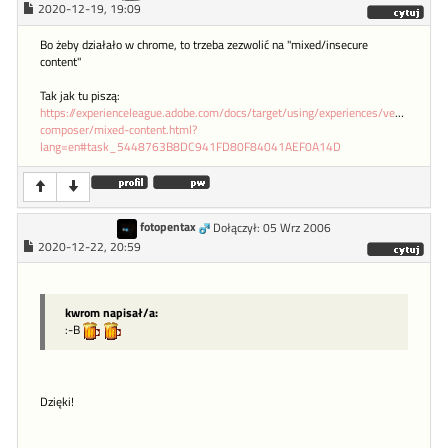
2020-12-19, 19:09
Bo żeby działało w chrome, to trzeba zezwolić na "mixed/insecure
content"
Tak jak tu piszą:
https://experienceleague.adobe.com/docs/target/using/experiences/vec/troubles
composer/mixed-content.html?
lang=en#task_5448763B8DC941FD80F84041AEF0A14D
fotopentax
Dołączył: 05 Wrz 2006
2020-12-22, 20:59
kwrom napisał/a:
:-B
Dzięki!