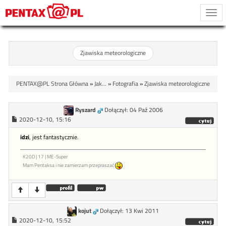
Togg
navi
Zjawiska meteorologiczne
PENTAX@PL Strona Główna
»
Jak...
»
Fotografia
»
Zjawiska meteorologiczne
Ryszard
Dołączył: 04 Paź 2006
2020-12-10, 15:16
idzi
, jest fantastycznie.
K20D | 17 | ME-Super
Mam Pentaksa i nie zamierzam przepraszać
kojut
Dołączył: 13 Kwi 2011
2020-12-10, 15:52