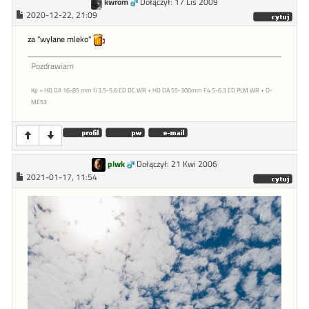
kwrom
Dołączył: 17 Lis 2009
2020-12-22, 21:09
za "wylane mleko"
Pozdrawiam
Kp + HD DA 16-85 mm f/3.5-5.6 ED DC WR + HD DA 55-300mm F4.5-6.3 ED PLM WR + O-
ME53
plwk
Dołączył: 21 Kwi 2006
2021-01-17, 11:54