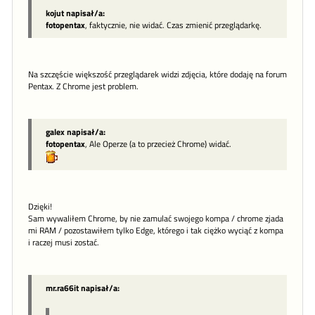
kojut napisał/a:
fotopentax
, faktycznie, nie widać. Czas zmienić przeglądarkę.
Na szczęście większość przeglądarek widzi zdjęcia, które dodaję na forum
Pentax. Z Chrome jest problem.
galex napisał/a:
fotopentax
, Ale Operze (a to przecież Chrome) widać.
Dzięki!
Sam wywaliłem Chrome, by nie zamulać swojego kompa / chrome zjada
mi RAM / pozostawiłem tylko Edge, którego i tak ciężko wyciąć z kompa
i raczej musi zostać.
mr.ra66it napisał/a: