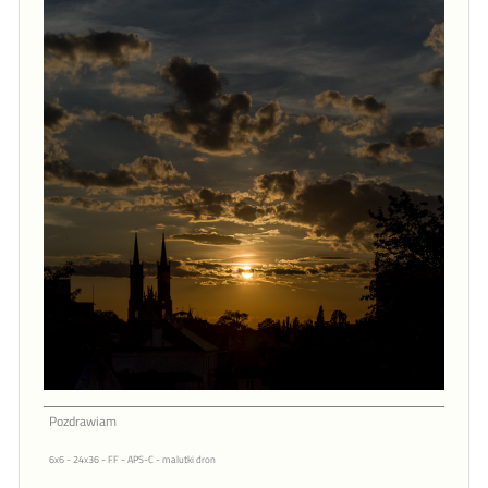
Pozdrawiam
6x6 - 24x36 - FF - APS-C - malutki dron