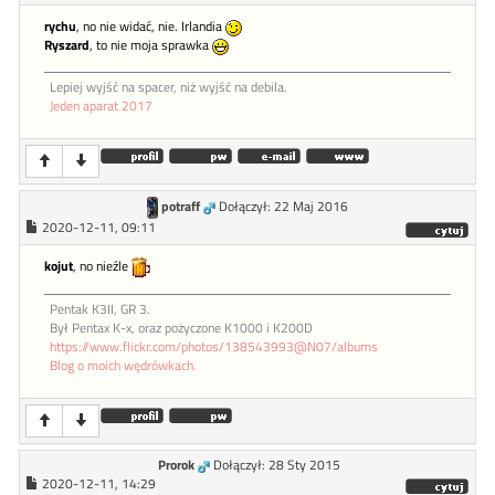
rychu
, no nie widać, nie. Irlandia
Ryszard
, to nie moja sprawka
Lepiej wyjść na spacer, niż wyjść na debila.
Jeden aparat 2017
potraff
Dołączył: 22 Maj 2016
2020-12-11, 09:11
kojut
, no nieźle
Pentak K3II, GR 3.
Był Pentax K-x, oraz pożyczone K1000 i K200D
https://www.flickr.com/photos/138543993@N07/albums
Blog o moich wędrówkach.
Prorok
Dołączył: 28 Sty 2015
2020-12-11, 14:29