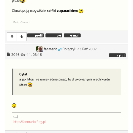
pisze
Obowiązują oczywiście
selfiki z aparacikiem
Dużo różności
fanmario
Dołączył: 23 Paź 2007
2016-04-11, 03:16
Cytat
a jak ktoś nie umie ładnie pisać, to drukowanymi niech kurde
pisze
(...)
http://fanmario.flog.pl