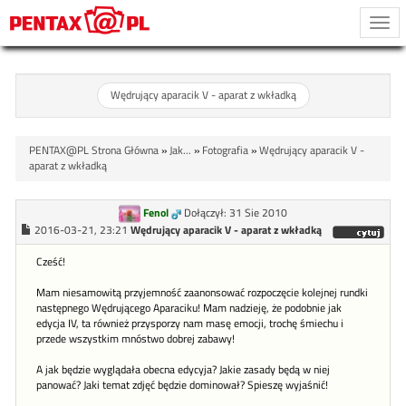
Togg
navi
Wędrujący aparacik V - aparat z wkładką
PENTAX@PL Strona Główna
»
Jak...
»
Fotografia
»
Wędrujący aparacik V -
aparat z wkładką
Fenol
Dołączył: 31 Sie 2010
2016-03-21, 23:21
Wędrujący aparacik V - aparat z wkładką
Cześć!
Mam niesamowitą przyjemność zaanonsować rozpoczęcie kolejnej rundki
następnego Wędrującego Aparaciku! Mam nadzieję, że podobnie jak
edycja IV, ta również przysporzy nam masę emocji, trochę śmiechu i
przede wszystkim mnóstwo dobrej zabawy!
A jak będzie wyglądała obecna edycyja? Jakie zasady będą w niej
panować? Jaki temat zdjęć będzie dominował? Spieszę wyjaśnić!