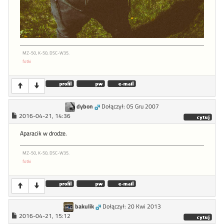
MZ-50, K-50, DSC-W35.
fotki
dybon
Dołączył: 05 Gru 2007
2016-04-21, 14:36
Aparacik w drodze.
MZ-50, K-50, DSC-W35.
fotki
bakulik
Dołączył: 20 Kwi 2013
2016-04-21, 15:12