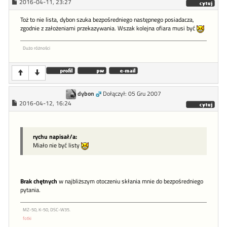
2016-04-11, 23:27
Toż to nie lista, dybon szuka bezpośredniego następnego posiadacza,
zgodnie z założeniami przekazywania. Wszak kolejna ofiara musi być
Dużo różności
dybon
Dołączył: 05 Gru 2007
2016-04-12, 16:24
rychu napisał/a:
Miało nie być listy
Brak chętnych
w najbliższym otoczeniu skłania mnie do bezpośredniego
pytania.
MZ-50, K-50, DSC-W35.
fotki