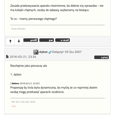
Zasada przekazywania aparatu niezmienna, bo dobrze się sprawdza - nie
ma kolejki chętnych, osoby do zabawy wybieramy na bieżąco.
To co - mamy pierwszego chętnego?
Dużo różności
dybon
Dołączył: 05 Gru 2007
2016-03-21, 23:34
Niechętnie jako pierwszy ale
1. dybon
[
Dodano
: 2016-03-21, 23:35
]
Proponuję by lista była dynamiczna, bo myślę że co-najmniej dwóm
osobą mogę przekazać aparacik osobiście.
MZ-50, K-50, DSC-W35.
fotki