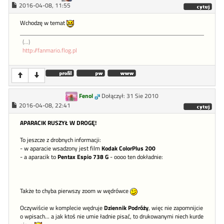
2016-04-08, 11:55
Wchodzę w temat
(...)
http://fanmario.flog.pl
Fenol
Dołączył: 31 Sie 2010
2016-04-08, 22:41
APARACIK RUSZYŁ W DROGĘ!
To jeszcze z drobnych informacji:
- w aparacie wsadzony jest film
Kodak ColorPlus 200
- a aparacik to
Pentax Espio 738 G
- oooo ten dokładnie:
Także to chyba pierwszy zoom w wędrówce
Oczywiście w komplecie wędruje
Dziennik Podróży
, więc nie zapomnijcie
o wpisach... a jak ktoś nie umie ładnie pisać, to drukowanymi niech kurde