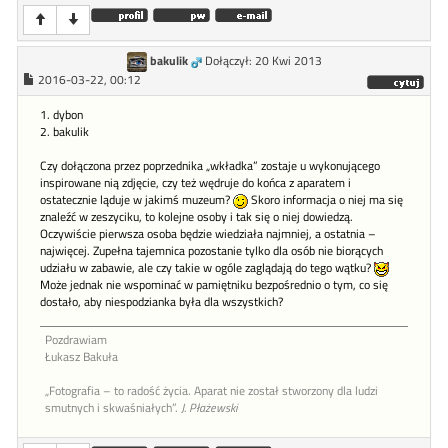
bakulik
Dołączył: 20 Kwi 2013
2016-03-22, 00:12
1. dybon
2. bakulik
Czy dołączona przez poprzednika „wkładka” zostaje u wykonującego
inspirowane nią zdjęcie, czy też wędruje do końca z aparatem i
ostatecznie ląduje w jakimś muzeum?
Skoro informacja o niej ma się
znaleźć w zeszyciku, to kolejne osoby i tak się o niej dowiedzą.
Oczywiście pierwsza osoba będzie wiedziała najmniej, a ostatnia –
najwięcej. Zupełna tajemnica pozostanie tylko dla osób nie biorących
udziału w zabawie, ale czy takie w ogóle zaglądają do tego wątku?
Może jednak nie wspominać w pamiętniku bezpośrednio o tym, co się
dostało, aby niespodzianka była dla wszystkich?
Pozdrawiam
Łukasz Bakuła
„Fotografia – to radość życia. Aparat nie został stworzony dla ludzi
smutnych i skwaśniałych”.
J. Płażewski