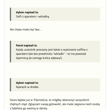
dybon napisał/a:
Selfi z aparatem i wkładką.
Ale chyba miało być bez…
Fenol napisał/a:
Każdy uczestnik proszony jest także o wykonanie selfika z
aparatem (ale bez przedmiotu "wkładki" - to ma pozostać
tajemnicą do samego końca zabawy!).
dybon napisał/a:
Aparacik w drodze.
Skoro będzie już w Trójmieście, to mógłby obskoczyć wszystkich
chętnych stąd. Zgłąszam swoją gotowość, ale może najpierw niech osoby
z Gdańska go wezmą w obroty.