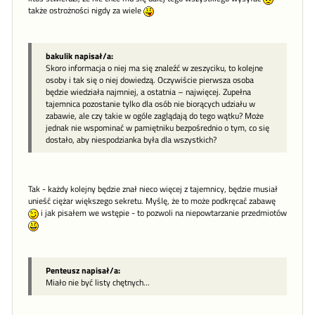
także ostrożności nigdy za wiele
bakulik napisał/a:
Skoro informacja o niej ma się znaleźć w zeszyciku, to kolejne
osoby i tak się o niej dowiedzą. Oczywiście pierwsza osoba
będzie wiedziała najmniej, a ostatnia – najwięcej. Zupełna
tajemnica pozostanie tylko dla osób nie biorących udziału w
zabawie, ale czy takie w ogóle zaglądają do tego wątku? Może
jednak nie wspominać w pamiętniku bezpośrednio o tym, co się
dostało, aby niespodzianka była dla wszystkich?
Tak - każdy kolejny będzie znał nieco więcej z tajemnicy, będzie musiał
unieść ciężar większego sekretu. Myślę, że to może podkręcać zabawę
i jak pisałem we wstępie - to pozwoli na niepowtarzanie przedmiotów
Penteusz napisał/a:
Miało nie być listy chętnych...