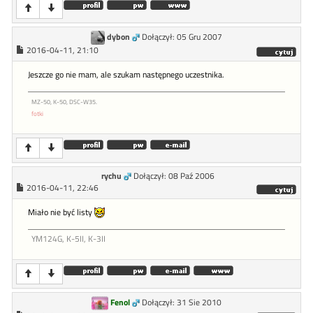
dybon
Dołączył: 05 Gru 2007
2016-04-11, 21:10
Jeszcze go nie mam, ale szukam następnego uczestnika.
MZ-50, K-50, DSC-W35.
fotki
rychu
Dołączył: 08 Paź 2006
2016-04-11, 22:46
Miało nie być listy
YM124G, K-5II, K-3II
Fenol
Dołączył: 31 Sie 2010