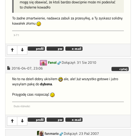
mogę się obawiać, że ktoś bardzo dowcipnie może mi podesłać
to cholerne kowadło
To żadne zmartwienie, nadawca zabuli za przesyłkę, a Ty zyskasz solidny
kawałek złomu
X-T1
Fenol
Dołączył: 31 Sie 2010
2016-04-07, 23:06
No to na dzień dobry ukisiłem
ale, ale! Już wszystko gotowe i jutro
wysyłam pakę do
dybona
.
Przygodę czas rozpocząć
Dużo różności
fanmario
Dołączył: 23 Paź 2007