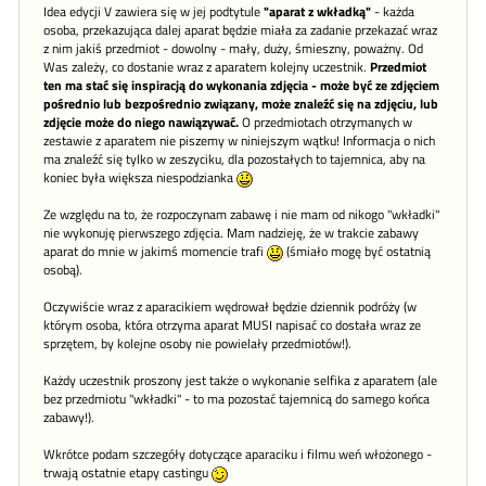
Idea edycji V zawiera się w jej podtytule
"aparat z wkładką"
- każda
osoba, przekazująca dalej aparat będzie miała za zadanie przekazać wraz
z nim jakiś przedmiot - dowolny - mały, duży, śmieszny, poważny. Od
Was zależy, co dostanie wraz z aparatem kolejny uczestnik.
Przedmiot
ten ma stać się inspiracją do wykonania zdjęcia - może być ze zdjęciem
pośrednio lub bezpośrednio związany, może znaleźć się na zdjęciu, lub
zdjęcie może do niego nawiązywać.
O przedmiotach otrzymanych w
zestawie z aparatem nie piszemy w niniejszym wątku! Informacja o nich
ma znaleźć się tylko w zeszyciku, dla pozostałych to tajemnica, aby na
koniec była większa niespodzianka
Ze względu na to, że rozpoczynam zabawę i nie mam od nikogo "wkładki"
nie wykonuję pierwszego zdjęcia. Mam nadzieję, że w trakcie zabawy
aparat do mnie w jakimś momencie trafi
(śmiało mogę być ostatnią
osobą).
Oczywiście wraz z aparacikiem wędrował będzie dziennik podróży (w
którym osoba, która otrzyma aparat MUSI napisać co dostała wraz ze
sprzętem, by kolejne osoby nie powielały przedmiotów!).
Każdy uczestnik proszony jest także o wykonanie selfika z aparatem (ale
bez przedmiotu "wkładki" - to ma pozostać tajemnicą do samego końca
zabawy!).
Wkrótce podam szczegóły dotyczące aparaciku i filmu weń włożonego -
trwają ostatnie etapy castingu