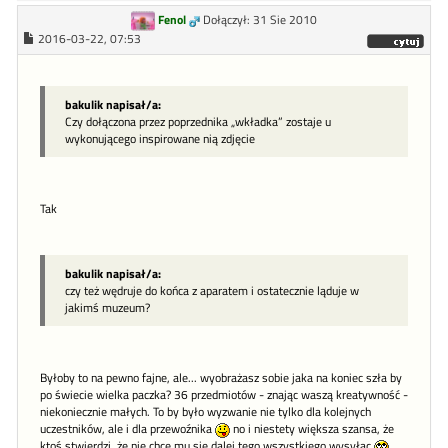
Fenol
Dołączył: 31 Sie 2010
2016-03-22, 07:53
bakulik napisał/a:
Czy dołączona przez poprzednika „wkładka” zostaje u
wykonującego inspirowane nią zdjęcie
Tak
bakulik napisał/a:
czy też wędruje do końca z aparatem i ostatecznie ląduje w
jakimś muzeum?
Byłoby to na pewno fajne, ale... wyobrażasz sobie jaka na koniec szła by
po świecie wielka paczka? 36 przedmiotów - znając waszą kreatywność -
niekoniecznie małych. To by było wyzwanie nie tylko dla kolejnych
uczestników, ale i dla przewoźnika
no i niestety większa szansa, że
ktoś stwierdzi, że nie chce mu się dalej tego wszystkiego wysyłac