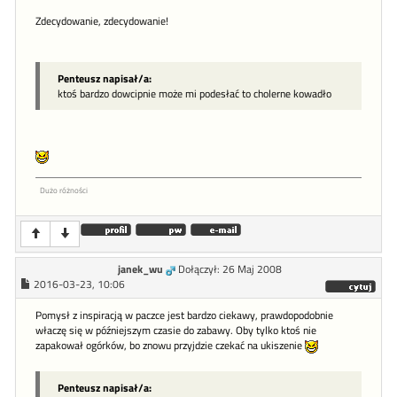
Zdecydowanie, zdecydowanie!
Penteusz napisał/a:
ktoś bardzo dowcipnie może mi podesłać to cholerne kowadło
Dużo różności
janek_wu
Dołączył: 26 Maj 2008
2016-03-23, 10:06
Pomysł z inspiracją w paczce jest bardzo ciekawy, prawdopodobnie
właczę się w późniejszym czasie do zabawy. Oby tylko ktoś nie
zapakował ogórków, bo znowu przyjdzie czekać na ukiszenie
Penteusz napisał/a: