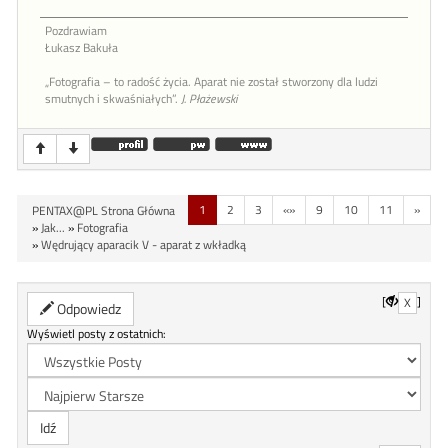
Pozdrawiam
Łukasz Bakuła
„Fotografia – to radość życia. Aparat nie został stworzony dla ludzi
smutnych i skwaśniałych”.
J. Płażewski
1
2
3
«»
9
10
11
»
PENTAX@PL Strona Główna
»
Jak...
»
Fotografia
»
Wędrujący aparacik V - aparat z wkładką
[
]
X
Odpowiedz
Wyświetl posty z ostatnich: