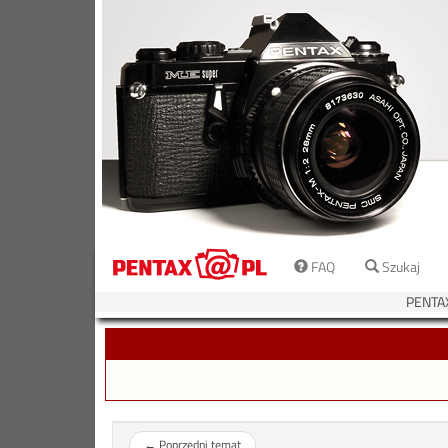
FAQ
Szukaj
PENTA
←
Poprzedni temat