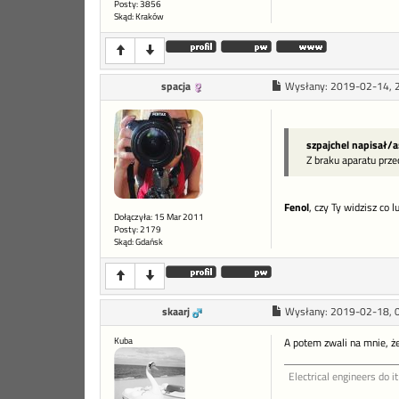
Posty: 3856
Skąd: Kraków
spacja
Wysłany:
2019-02-14, 
szpajchel napisał/a
Z braku aparatu prz
Fenol
, czy Ty widzisz co 
Dołączyła: 15 Mar 2011
Posty: 2179
Skąd: Gdańsk
skaarj
Wysłany:
2019-02-18, 
Kuba
A potem zwali na mnie, że 
Electrical engineers do it