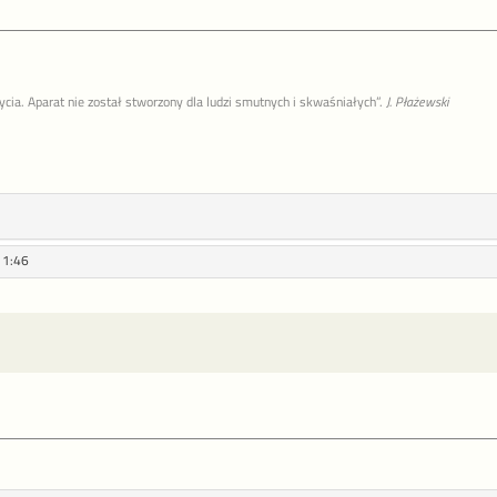
życia. Aparat nie został stworzony dla ludzi smutnych i skwaśniałych”.
J. Płażewski
11:46