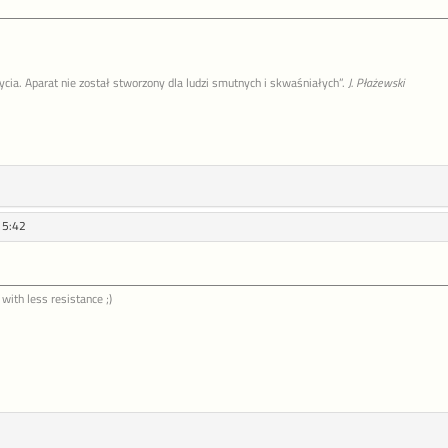
życia. Aparat nie został stworzony dla ludzi smutnych i skwaśniałych”.
J. Płażewski
15:42
 with less resistance ;)