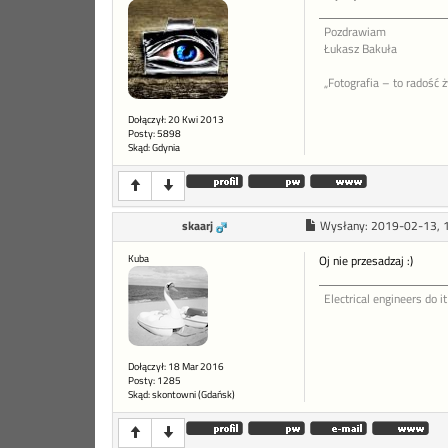
Pozdrawiam
Łukasz Bakuła
„Fotografia – to radość 
Dołączył: 20 Kwi 2013
Posty: 5898
Skąd: Gdynia
skaarj
Wysłany:
2019-02-13, 
Kuba
Oj nie przesadzaj :)
Electrical engineers do it
Dołączył: 18 Mar 2016
Posty: 1285
Skąd: skontowni (Gdańsk)