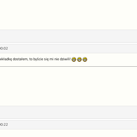
00:02
wkładkę dostałem, to byście się mi nie dziwili!
00:22