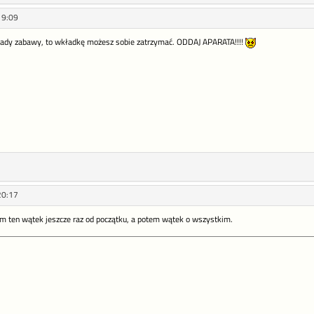
19:09
asady zabawy, to wkładkę możesz sobie zatrzymać. ODDAJ APARATA!!!!
20:17
am ten wątek jeszcze raz od początku, a potem wątek o wszystkim.