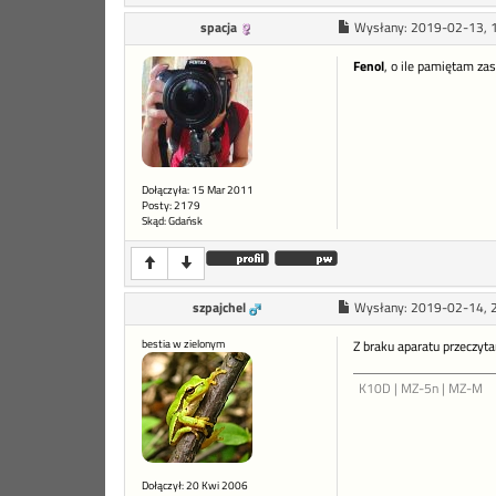
spacja
Wysłany:
2019-02-13, 
Fenol
, o ile pamiętam z
Dołączyła: 15 Mar 2011
Posty: 2179
Skąd: Gdańsk
szpajchel
Wysłany:
2019-02-14, 
bestia w zielonym
Z braku aparatu przeczyt
K10D | MZ-5n | MZ-M
Dołączył: 20 Kwi 2006