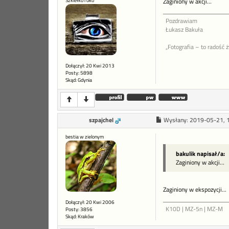
Szkiełko i oko
Zaginiony w akcji…
Pozdrawiam
Łukasz Bakuła
„Fotografia – to radość 
Dołączył: 20 Kwi 2013
Posty: 5898
Skąd: Gdynia
szpajchel
Wysłany:
2019-05-21, 
bestia w zielonym
bakulik napisał/a:
Zaginiony w akcji…
Zaginiony w ekspozycji...
Dołączył: 20 Kwi 2006
K10D | MZ-5n | MZ-M
Posty: 3856
Skąd: Kraków