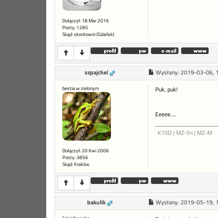
Dołączył: 18 Mar 2016
Posty: 1285
Skąd: skontowni (Gdańsk)
szpajchel
Wysłany:
2019-03-06, 
bestia w zielonym
Puk, puk!
Eeeee....
K10D | MZ-5n | MZ-M
Dołączył: 20 Kwi 2006
Posty: 3856
Skąd: Kraków
bakulik
Wysłany:
2019-05-19, 