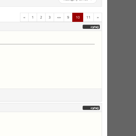
«
1
2
3
«»
9
10
11
»