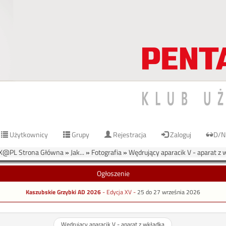
Użytkownicy
Grupy
Rejestracja
Zaloguj
D/N
X@PL Strona Główna
»
Jak...
»
Fotografia
»
Wędrujący aparacik V - aparat z
Ogłoszenie
Kaszubskie Grzybki AD 2026
- Edycja XV -
25 do 27 września 2026
Wędrujący aparacik V - aparat z wkładką