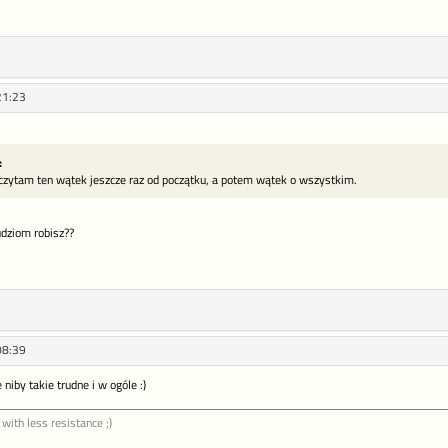
21:23
:
eczytam ten wątek jeszcze raz od początku, a potem wątek o wszystkim.
ludziom robisz??
08:39
niby takie trudne i w ogóle :)
 with less resistance ;)