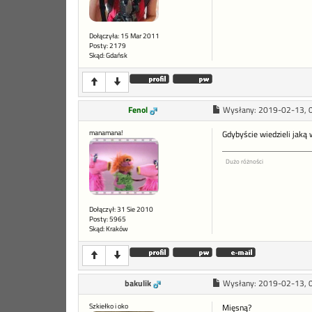
Dołączyła: 15 Mar 2011
Posty: 2179
Skąd: Gdańsk
Fenol
Wysłany:
2019-02-13, 
manamana!
Gdybyście wiedzieli jaką 
Dużo różności
Dołączył: 31 Sie 2010
Posty: 5965
Skąd: Kraków
bakulik
Wysłany:
2019-02-13, 
Szkiełko i oko
Mięsną?