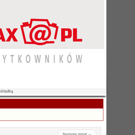
 wkładką
Następny temat
→