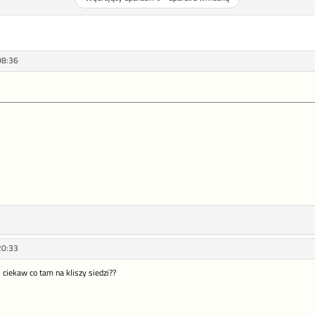
08:36
20:33
eś ciekaw co tam na kliszy siedzi??