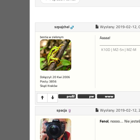
szpajchel
Wysłany:
2019-02-12, 
bestia w zielonym
Aaaaa!
K10D | MZ-5n | MZ-M
Dołączył: 20 Kwi 2006
Posty: 3856
Skąd: Kraków
spacja
Wysłany:
2019-02-12, 
Fenol
, noooo.... Nie jest