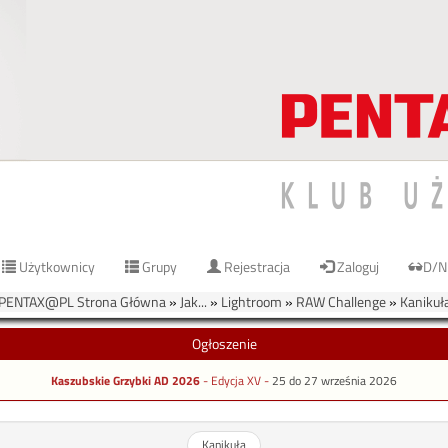
Użytkownicy
Grupy
Rejestracja
Zaloguj
D/N
PENTAX@PL Strona Główna
»
Jak...
»
Lightroom
»
RAW Challenge
»
Kanikuł
Ogłoszenie
Kaszubskie Grzybki AD 2026
- Edycja XV -
25 do 27 września 2026
Kanikuła