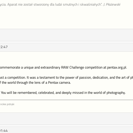
życia. Aparat nie został stworzony dla ludzi smutnych i skwaśniałych”.
J. Płażewski
22:47
commemorate a unique and extraordinary RAW Challenge competition at pentax.org.pl.
t a competition. It was a testament to the power of passion, dedication, and the art of 
f the world through the lens of a Pentax camera.
You will be remembered, celebrated, and deeply missed in the world of photography.
nckie pstryki
01:44