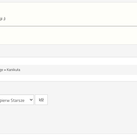
i ;)
ge
»
Kanikuła