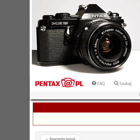
FAQ
Szukaj
←
Poprzedni temat