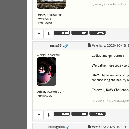
„Fotografia – to radość 
Dołączył: 20 Kwi 2013
Posty: 5898
Skąd: Gdynia
mr.ra66it
Wysłany:
2023-10-18, 
w biegu i z doskoku
Ladies and gentlemen,
We gather here today to 
RAW Challenge was not jus
for capturing the beauty o
Farewell, RAW Challenge. 
Dołączył: 03 Wrz 2011
Posty: 4369
K-751P, A7-23R, dodatki i dyleta
incosgnitos
Wysłany:
2023-10-19, 