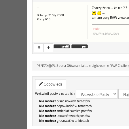
...
Znaczy że co.... że nie ?!?
...
Dołączył: 21 Sty 2008
a mam parę RAW z wakacj
Posty: 618
Flickr
K*3, FA*5, DFA*2, DA*3
PENTAX@PL Strona Główna
»
Jak...
»
Lightroom
»
RAW Challen
Odpowiedz
Wyświetl posty z ostatnich:
Nie możesz
pisać nowych tematów
Nie możesz
odpowiadać w tematach
Nie możesz
zmieniać swoich postów
Nie możesz
usuwać swoich postów
Nie możesz
głosować w ankietach