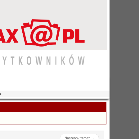
a
Następny temat
→