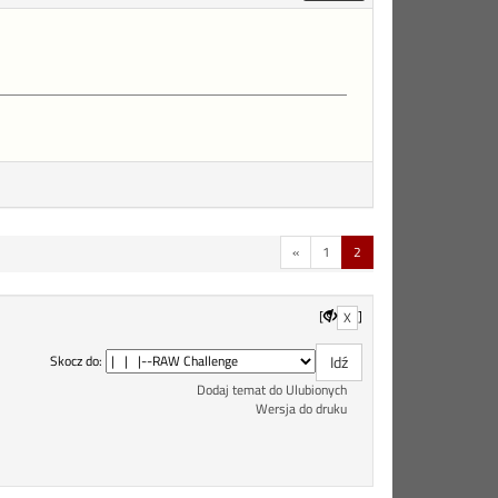
«
1
2
[
]
X
Skocz do:
Dodaj temat do Ulubionych
Wersja do druku