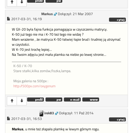
Markus
Dołączył: 21 Mar 2007
2017-03-31, 16:19
W GX-20 była fajna funkcja pomagająca w czyszczeniu matrycy.
K-50 już tego nie ma i K-70 też tego nie widzę ?
Mam wrażenie , że matryca K-50 łatwiej łapie brud i trudniej ją utrzymać
w czystości.
W K-70 jest trochę lepiej...
Na Twoim zdjęciu jest mała plamka na niebie po lewej stronie...
K-50 / K-70
Stare stałki,kilka zomów,fiszka,lampa.
Moja galeria na 500px :
http://500px.com/oxygenum
irek83
Dołączył: 11 Paź 2014
2017-03-31, 16:53
Markus
, u mnie też złapała plamkę w lewym górnym rogu.