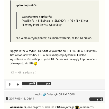
rychu napisał/a:
wanakamura napisał/a:
PixelShift -> SilkyPix 8 -> SNSHDR -> PS / NIK Silver.
Niestety Pixel Shift = tylko Silky
Nie wiem o czym piszesz, ale mam wrażenie, że leci na prawo.
Zdjęcie RAW w trybie PixelShift Wywołane do TIFF 16 BIT w SilkyPix 8.
Tiff Wywołany w SNSHDR w celu kompresji dynamiki. Finalne
wywołanie w Photoshop wtyczka NIK Silver zaś nie ujęty Capture one w
celu exportu do JPG
K1 + K5 i szklarnia :)
rychu
Dołączył: 08 Paź 2006
2017-03-16, 06:41
wanakamura
, eee po prostu zrobiłeś z RAWa jotpega
ja mam coś