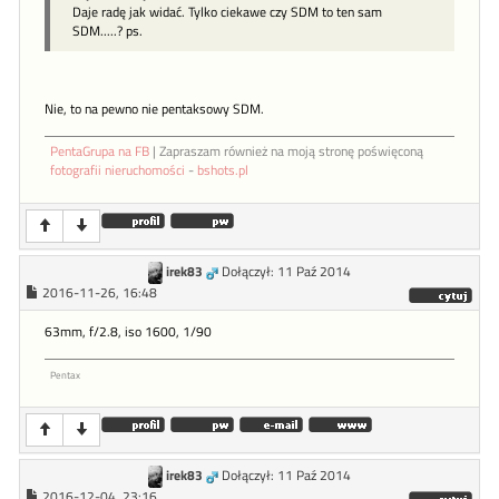
Daje radę jak widać. Tylko ciekawe czy SDM to ten sam
SDM.....? ps.
Nie, to na pewno nie pentaksowy SDM.
PentaGrupa na FB
| Zapraszam również na moją stronę poświęconą
fotografii nieruchomości
-
bshots.pl
irek83
Dołączył: 11 Paź 2014
2016-11-26, 16:48
63mm, f/2.8, iso 1600, 1/90
Pentax
irek83
Dołączył: 11 Paź 2014
2016-12-04, 23:16