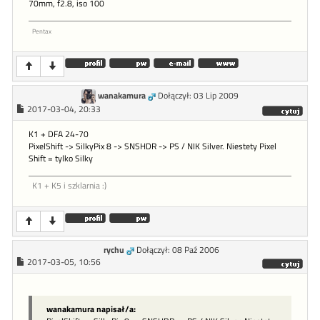
70mm, f2.8, iso 100
Pentax
wanakamura
Dołączył: 03 Lip 2009
2017-03-04, 20:33
K1 + DFA 24-70
PixelShift -> SilkyPix 8 -> SNSHDR -> PS / NIK Silver. Niestety Pixel
Shift = tylko Silky
K1 + K5 i szklarnia :)
rychu
Dołączył: 08 Paź 2006
2017-03-05, 10:56
wanakamura napisał/a: