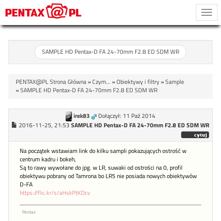
Togg
navi
SAMPLE HD Pentax-D FA 24-70mm F2.8 ED SDM WR
PENTAX@PL Strona Główna
»
Czym...
»
Obiektywy i filtry
»
Sample
»
SAMPLE HD Pentax-D FA 24-70mm F2.8 ED SDM WR
irek83
Dołączył: 11 Paź 2014
2016-11-25, 21:53
SAMPLE HD Pentax-D FA 24-70mm F2.8 ED SDM WR
Na początek wstawiam link do kilku sampli pokazujących ostrość w
centrum kadru i bokeh,
Są to rawy wywołane do jpg. w LR, suwaki od ostrości na 0, profil
obiektywu pobrany od Tamrona bo LR5 nie posiada nowych obiektywów
D-FA
https://flic.kr/s/aHskPtKDcv
Pentax