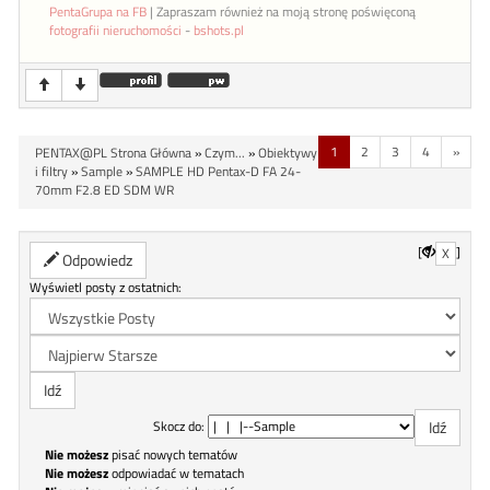
PentaGrupa na FB
| Zapraszam również na moją stronę poświęconą
fotografii nieruchomości
-
bshots.pl
1
2
3
4
»
PENTAX@PL Strona Główna
»
Czym...
»
Obiektywy
i filtry
»
Sample
»
SAMPLE HD Pentax-D FA 24-
70mm F2.8 ED SDM WR
[
]
X
Odpowiedz
Wyświetl posty z ostatnich:
Skocz do:
Nie możesz
pisać nowych tematów
Nie możesz
odpowiadać w tematach