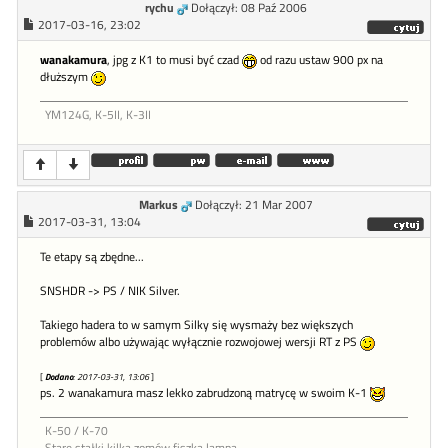
rychu
Dołączył: 08 Paź 2006
2017-03-16, 23:02
wanakamura
, jpg z K1 to musi być czad
od razu ustaw 900 px na
dłuższym
YM124G, K-5II, K-3II
Markus
Dołączył: 21 Mar 2007
2017-03-31, 13:04
Te etapy są zbędne...
SNSHDR -> PS / NIK Silver.
Takiego hadera to w samym Silky się wysmaży bez większych
problemów albo używając wyłącznie rozwojowej wersji RT z PS
[
Dodano
: 2017-03-31, 13:06
]
ps. 2 wanakamura masz lekko zabrudzoną matrycę w swoim K-1
K-50 / K-70