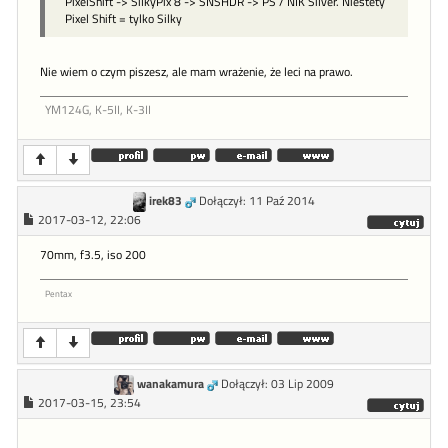
PixelShift -> SilkyPix 8 -> SNSHDR -> PS / NIK Silver. Niestety
Pixel Shift = tylko Silky
Nie wiem o czym piszesz, ale mam wrażenie, że leci na prawo.
YM124G, K-5II, K-3II
irek83
Dołączył: 11 Paź 2014
2017-03-12, 22:06
70mm, f3.5, iso 200
Pentax
wanakamura
Dołączył: 03 Lip 2009
2017-03-15, 23:54