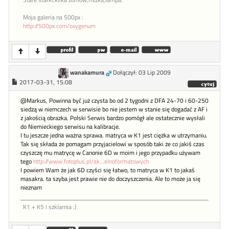
Stare stałki,kilka zomów,fiszka,lampa.
Moja galeria na 500px :
http://500px.com/oxygenum
wanakamura
Dołączył: 03 Lip 2009
2017-03-31, 15:08
@Markus, Powinna być już czysta bo od 2 tygodni z DFA 24-70 i 60-250
siedzą w niemczech w serwisie bo nie jestem w stanie się dogadać z AF i
z jakością obrazka. Polski Serwis bardzo pomógł ale ostatecznie wysłali
do Niemieckiego serwisu na kalibracje.
I tu jeszcze jedna ważna sprawa. matryca w K1 jest ciężka w utrzymaniu.
Tak się składa że pomagam przyjacielowi w sposób taki że co jakiś czas
czyszczę mu matrycę w Canonie 6D w moim i jego przypadku używam
tego
http://www.fotoplus.pl/ak...elnoformatowych
I powiem Wam że jak 6D czyści się łatwo, to matryca w K1 to jakaś
masakra. ta szyba jest prawie nie do doczyszczenia. Ale to może ja się
nieznam
K1 + K5 i szklarnia :)