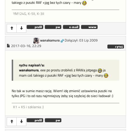
takiego z puszki RAF +jpg bez tych czary - mary
YM124G, K-5II, K-3II
wanakamura
Dołączył: 03 Lip 2009
2017-03-16, 22:29
rychu napisał/a:
wanakamura
, eee po prostu zrobiłeś z RAWa jotpega
ja
mam coś takiego z puszki RAF +jpg bez tych czary - mary
No tak w sumie masz rację. Wiem! idę zmienić ustawienia puszki na
tylko JPG i to od razu najmniejszy żeby się szybciej do sieci ładował :)
K1 + K5 i szklarnia :)