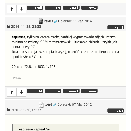
irek83
Dołączył: 11 Paź 2014
2016-11-25, 23:33
espresso
, tylko na 24mm trochę bardziej wyprostowało zdjęcie, reszta
minimalne zmiany. SDM to tamronowski ultrasonic, cichutki i szybki jak
pentaksowy DC.
Tutaj tak samo jak w samplach wyżej, ostrość na zero z profilem tamrona
i podniosłem EV o 1.
70mm, f/2.8, iso 800, 1/125
Pentax
x4rd
Dołączył: 07 Mar 2012
2016-11-26, 09:37
espresso napisał/a: