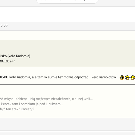
22:27
nisko (koło Radomia)
.06.2024r.
ISKU koło Radomia, ale tam w sumie też można odpocząć... Zero samolotów...
ć mięsa. Kobiety lubią mężczyzn niezależnych, o silnej woli...
cia Pentaksem i obrabiam je pod Linuksem...
 być ten stek? Krwisty?