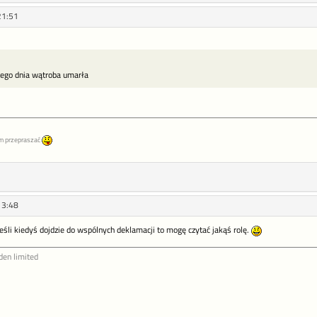
21:51
ciego dnia wątroba umarła
m przepraszać
13:48
jeśli kiedyś dojdzie do wspólnych deklamacji to mogę czytać jakąś rolę.
den limited