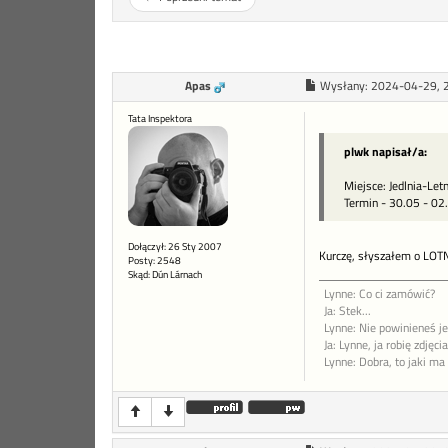
Apas
Wysłany:
2024-04-29, 
Tata Inspektora
plwk napisał/a:
Miejsce: Jedlnia-Let
Termin - 30.05 - 02
Dołączył: 26 Sty 2007
Kurczę, słyszałem o LOTN
Posty: 2548
Skąd: Dún Lárnach
Lynne: Co ci zamówić?
Ja: Stek...
Lynne: Nie powinieneś jeś
Ja: Lynne, ja robię zdję
Lynne: Dobra, to jaki ma