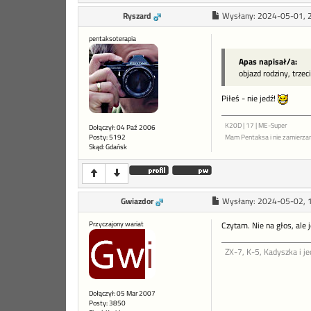
Ryszard
Wysłany:
2024-05-01, 
pentaksoterapia
Apas napisał/a:
objazd rodziny, trze
Piłeś - nie jedź!
K20D | 17 | ME-Super
Dołączył: 04 Paź 2006
Posty: 5192
Mam Pentaksa i nie zamierza
Skąd: Gdańsk
Gwiazdor
Wysłany:
2024-05-02, 
Przyczajony wariat
Czytam. Nie na głos, ale 
ZX-7, K-5, Kadyszka i je
Dołączył: 05 Mar 2007
Posty: 3850