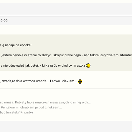
19:09
się nadaje na ebooka!
. Jestem pewnie w stanie to złożyć i skręcić prawilnego - nad takimi arcydziełami literatu
ię nie odezwałeś jak byłeś - kilka osób w okolicy mieszka
, trzeciego dnia wątroba umarła... Ledwo uciekłem...
ć mięsa. Kobiety lubią mężczyzn niezależnych, o silnej woli...
cia Pentaksem i obrabiam je pod Linuksem...
 być ten stek? Krwisty?