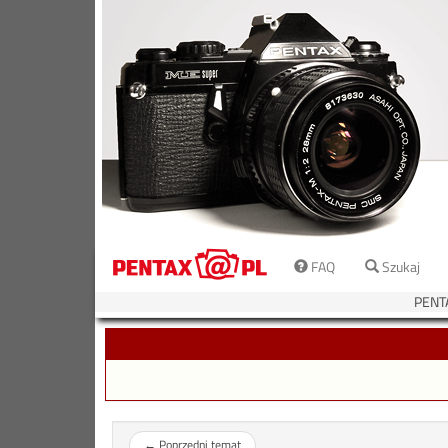
FAQ
Szukaj
PENT
←
Poprzedni temat