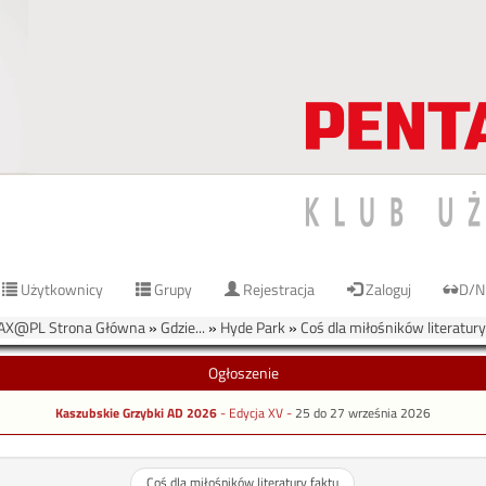
Użytkownicy
Grupy
Rejestracja
Zaloguj
D/N
AX@PL Strona Główna
»
Gdzie...
»
Hyde Park
»
Coś dla miłośników literatury
Ogłoszenie
Kaszubskie Grzybki AD 2026
- Edycja XV -
25 do 27 września 2026
Coś dla miłośników literatury faktu