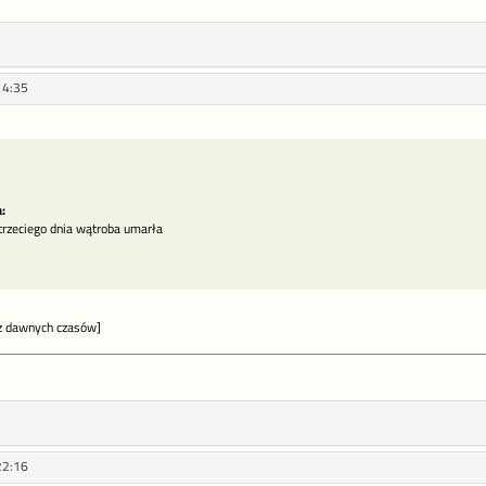
14:35
:
 trzeciego dnia wątroba umarła
 dawnych czasów]
22:16