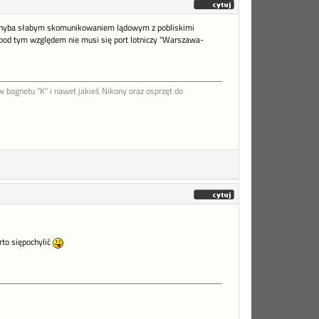
ane chyba słabym skomunikowaniem lądowym z pobliskimi
od tym względem nie musi się port lotniczy "Warszawa-
agnetu "K" i nawet jakieś Nikony oraz osprzęt do
rto siępochylić