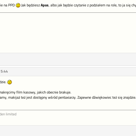
zie na PPD
Jak będziesz
Apas
, albo jak będzie czytanie z podziałem na role, to ja się c
15:44
dzie.
 nakręcimy film kasowy, jakich obecnie brakuje.
my, makijaż też jest dostępny wśród pentaxiarzy. Zapewne dźwiękowiec też się znajdzie
den limited