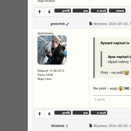
Skąd: Kwidzyn
greentrek
Wysłany:
2024-05-02, 
dziad borowy
Ryszard napisał/a:
Apas napisał/a
objazd rodziny,
Dołączył: 14 Sie 2012
Piłeś - nie jedź!
Posty: 2658
Skąd: z lasu
Nie piłeś - wypij
[
WJ
z
CzareK
0bleblak
Wysłany:
2024-05-02, 