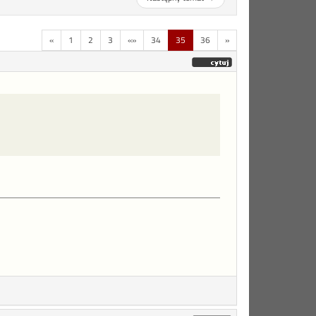
«
1
2
3
«»
34
35
36
»