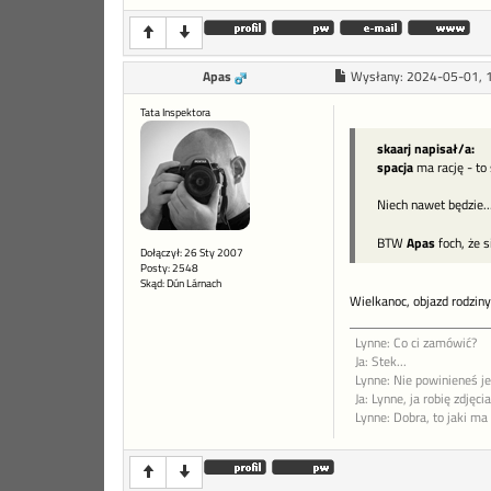
Apas
Wysłany:
2024-05-01, 
Tata Inspektora
skaarj napisał/a:
spacja
ma rację - to 
Niech nawet będzie..
BTW
Apas
foch, że s
Dołączył: 26 Sty 2007
Posty: 2548
Skąd: Dún Lárnach
Wielkanoc, objazd rodziny
Lynne: Co ci zamówić?
Ja: Stek...
Lynne: Nie powinieneś jeś
Ja: Lynne, ja robię zdję
Lynne: Dobra, to jaki ma