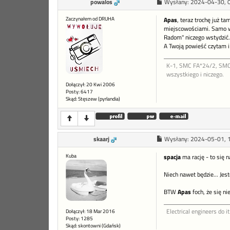
powalos
Wysłany:
2024-04-30, 
Zaczynałem od DRUHA
Apas
, teraz trochę już 
miejscowościami. Samo w
Radom" niczego wstydzić.
A Twoją powieść czytam i 
K-1, SMC FA*24/2, SMC 
wszystkiego i niczego.
Dołączył: 20 Kwi 2006
Posty: 6417
Skąd: Stęszew (pyrlandia)
skaarj
Wysłany:
2024-05-01, 
Kuba
spacja
ma rację - to się 
Niech nawet będzie... Jes
BTW
Apas
foch, że się n
Electrical engineers do it
Dołączył: 18 Mar 2016
Posty: 1285
Skąd: skontowni (Gdańsk)