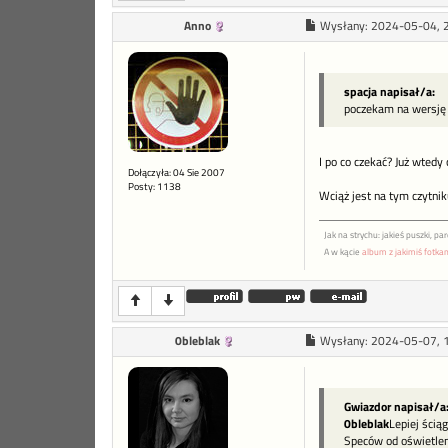
Anno
Wysłany:
2024-05-04, 
spacja napisał/a:
poczekam na wersję
I po co czekać? Już wtedy
Dołączyła: 04 Sie 2007
Posty: 1138
Wciąż jest na tym czytnik
Jak na strychu: jakieś puszki, p
A w kącie
album z jakimiś fotka
0bleblak
Wysłany:
2024-05-07, 
Gwiazdor napisał/a
0bleblak
Lepiej ścią
Speców od oświetlen