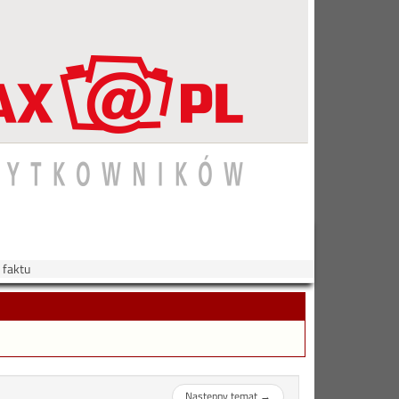
 faktu
Następny temat
→