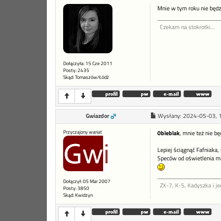
Mnie w tym roku nie będ
Czekam na stokrotki...
Dołączyła: 15 Cze 2011
Posty: 2435
Skąd: Tomaszów/Łódź
Gwiazdor
Wysłany:
2024-05-03, 
Przyczajony wariat
0bleblak
, mnie też nie bę
Lepiej ściągnąć Fafniaka,
Speców od oświetlenia ma
Dołączył: 05 Mar 2007
ZX-7, K-5, Kadyszka i je
Posty: 3850
Skąd: Kwidzyn