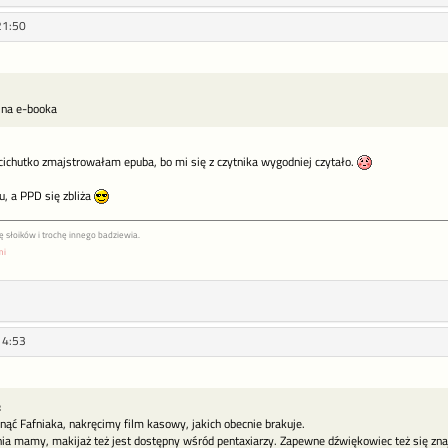
21:50
 na e-booka
 cichutko zmajstrowałam epuba, bo mi się z czytnika wygodniej czytało.
u, a PPD się zbliża
arę słoików i trochę innego badziewia.
mi
14:53
:
gnąć Fafniaka, nakręcimy film kasowy, jakich obecnie brakuje.
ia mamy, makijaż też jest dostępny wśród pentaxiarzy. Zapewne dźwiękowiec też się znaj