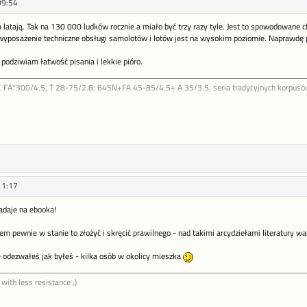
09:54
tam latają. Tak na 130 000 ludków rocznie a miało być trzy razy tyle. Jest to spowodow
yposażenie techniczne obsługi samolotów i lotów jest na wysokim poziomie. Naprawdę p
podziwiam łatwość pisania i lekkie pióro.
FA*300/4.5, T 28-75/2.8: 645N+FA 45-85/4.5+ A 35/3.5, seria tradycyjnych korpusów b
11:17
nadaje na ebooka!
tem pewnie w stanie to złożyć i skręcić prawilnego - nad takimi arcydziełami literatury wa
ie odezwałeś jak byłeś - kilka osób w okolicy mieszka
 with less resistance ;)