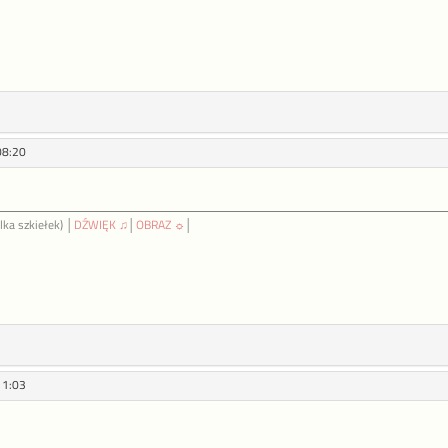
08:20
lka szkiełek) │
DŹWIĘK ♫
│
OBRAZ ☼
│
11:03