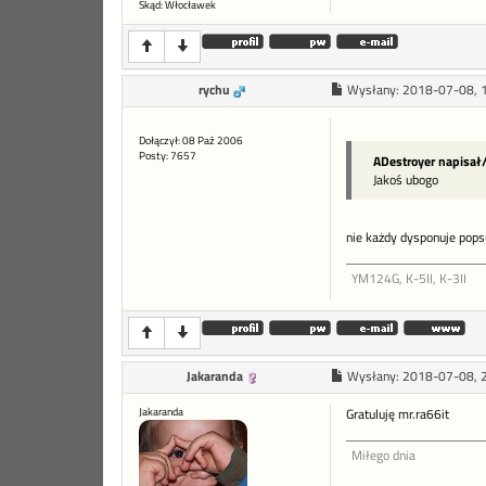
Skąd: Włocławek
rychu
Wysłany:
2018-07-08, 
Dołączył: 08 Paź 2006
Posty: 7657
ADestroyer napisał/
Jakoś ubogo
nie każdy dysponuje po
YM124G, K-5II, K-3II
Jakaranda
Wysłany:
2018-07-08, 
Jakaranda
Gratuluję mr.ra66it
Miłego dnia