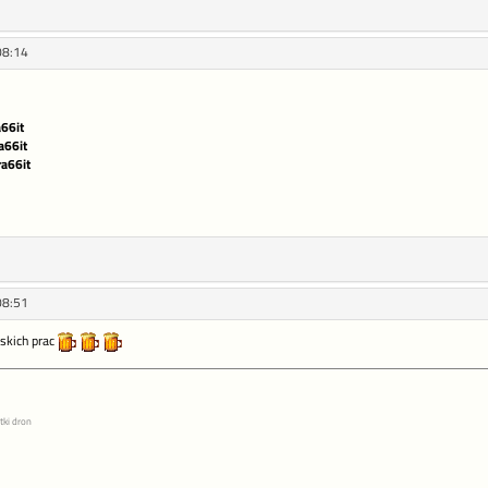
08:14
66it
a66it
ra66it
08:51
ęskich prac
tki dron