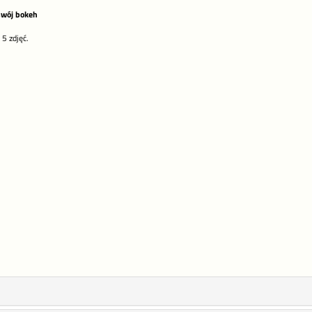
swój bokeh
5 zdjęć.