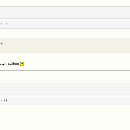
11:31
a:
psutym szkłem
21:36