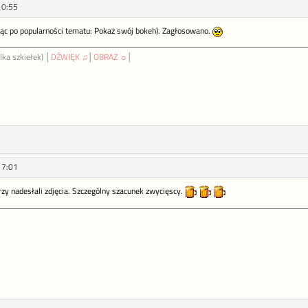
10:55
ąc po popularności tematu: Pokaż swój bokeh). Zagłosowano.
lka szkiełek) │
DŹWIĘK ♫
│
OBRAZ ☼
│
17:01
zy nadesłali zdjęcia. Szczególny szacunek zwycięscy.