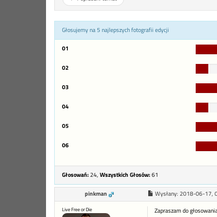
Głosujemy na 5 najlepszych fotografii edycji
01
02
6%
Compl
03
04
6%
Compl
05
06
Głosowań:
24,
Wszystkich Głosów:
61
pinkman
Wysłany:
2018-06-17, 
Live Free or Die
Zapraszam do głosowania w