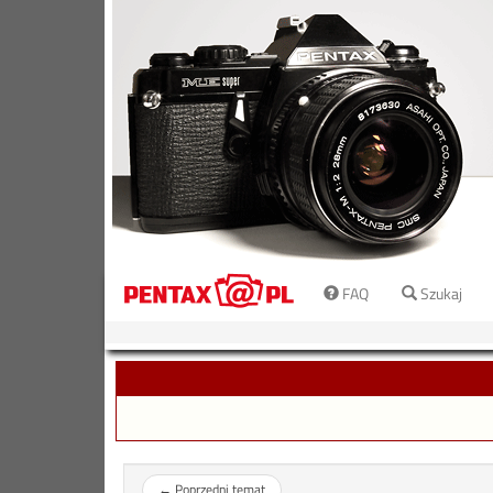
FAQ
Szukaj
←
Poprzedni temat