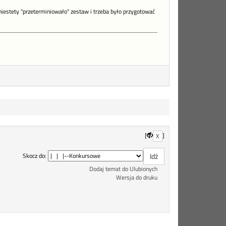
niestety "przeterminiowało" zestaw i trzeba było przygotować
[
]
X
Skocz do:
Dodaj temat do Ulubionych
Wersja do druku