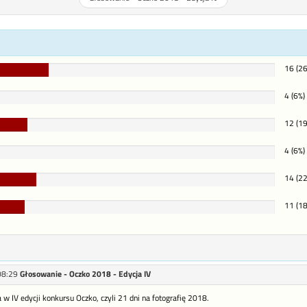
26%
16 (26
Complete
4 (6%)
ete
19%
12 (19
Complete
4 (6%)
ete
22%
14 (22
Complete
18%
11 (18
Complete
08:29
Głosowanie - Oczko 2018 - Edycja IV
 IV edycji konkursu Oczko, czyli 21 dni na fotografię 2018.