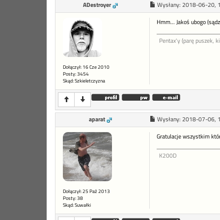
ADestroyer
Wysłany:
2018-06-20, 
Hmm... Jakoś ubogo (sądz
Pentax'y (parę puszek, ki
Dołączył: 16 Cze 2010
Posty: 3454
Skąd: Szkieletczyzna
aparat
Wysłany:
2018-07-06, 
Gratulacje wszystkim któr
K200D
Dołączył: 25 Paź 2013
Posty: 38
Skąd: Suwałki