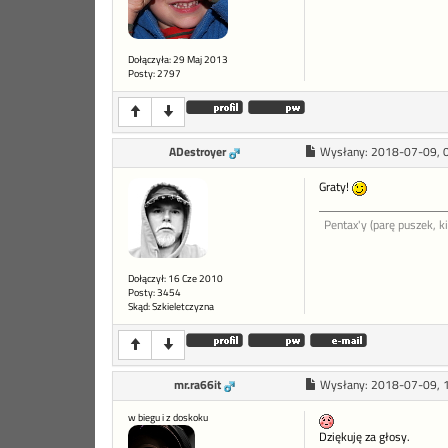
Dołączyła: 29 Maj 2013
Posty: 2797
ADestroyer
Wysłany:
2018-07-09, 
Graty!
Pentax'y (parę puszek, ki
Dołączył: 16 Cze 2010
Posty: 3454
Skąd: Szkieletczyzna
mr.ra66it
Wysłany:
2018-07-09, 
w biegu i z doskoku
Dziękuję za głosy.