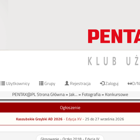
Użytkownicy
Grupy
Rejestracja
Zaloguj
D/N
PENTAX@PL Strona Główna
»
Jak...
»
Fotografia
»
Konkursowe
Ogłoszenie
Kaszubskie Grzybki AD 2026
- Edycja XV -
25 do 27 września 2026
Głosowanie - Oczko 2018 - Edycja IV