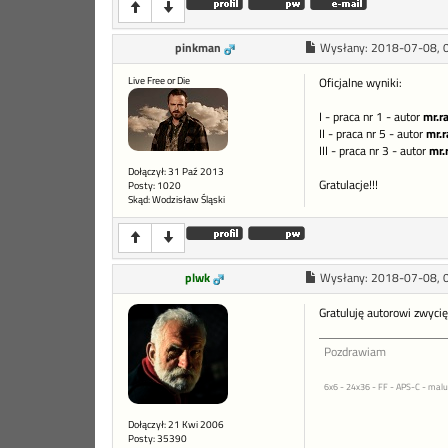
pinkman
Wysłany:
2018-07-08, 
Live Free or Die
Oficjalne wyniki:
I - praca nr 1 - autor
mr.ra
II - praca nr 5 - autor
mr.r
III - praca nr 3 - autor
mr.
Dołączył: 31 Paź 2013
Gratulacje!!!
Posty: 1020
Skąd: Wodzisław Śląski
plwk
Wysłany:
2018-07-08, 
Gratuluję autorowi zwyci
Pozdrawiam
6x6 - 24x36 - FF - APS-C - malu
Dołączył: 21 Kwi 2006
Posty: 35390