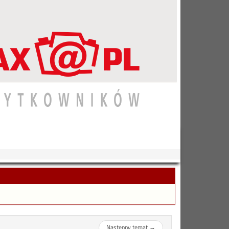
Następny temat
→