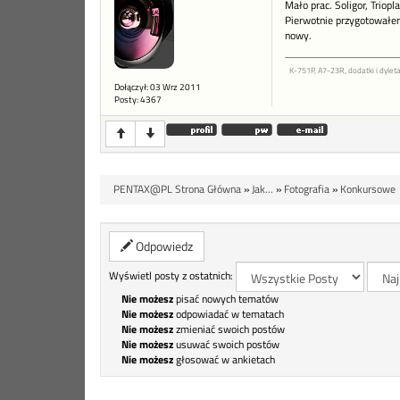
Mało prac. Soligor, Triopl
Pierwotnie przygotowałem 
nowy.
K-751P, A7-23R, dodatki i dyleta
Dołączył: 03 Wrz 2011
Posty: 4367
PENTAX@PL Strona Główna
»
Jak...
»
Fotografia
»
Konkursowe
Odpowiedz
Wyświetl posty z ostatnich:
Nie możesz
pisać nowych tematów
Nie możesz
odpowiadać w tematach
Nie możesz
zmieniać swoich postów
Nie możesz
usuwać swoich postów
Nie możesz
głosować w ankietach