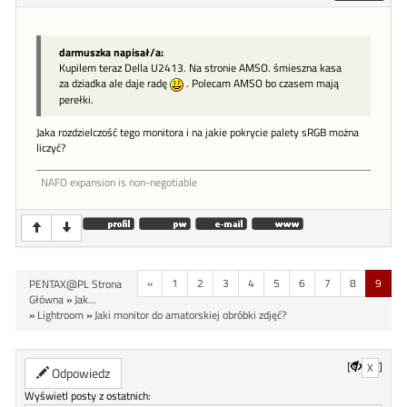
darmuszka napisał/a:
Kupilem teraz Della U2413. Na stronie AMSO. śmieszna kasa
za dziadka ale daje radę
. Polecam AMSO bo czasem mają
perełki.
Jaka rozdzielczość tego monitora i na jakie pokrycie palety sRGB można
liczyć?
NAFO expansion is non-negotiable
«
1
2
3
4
5
6
7
8
9
PENTAX@PL Strona
Główna
»
Jak...
»
Lightroom
»
Jaki monitor do amatorskiej obróbki zdjęć?
[
]
X
Odpowiedz
Wyświetl posty z ostatnich: