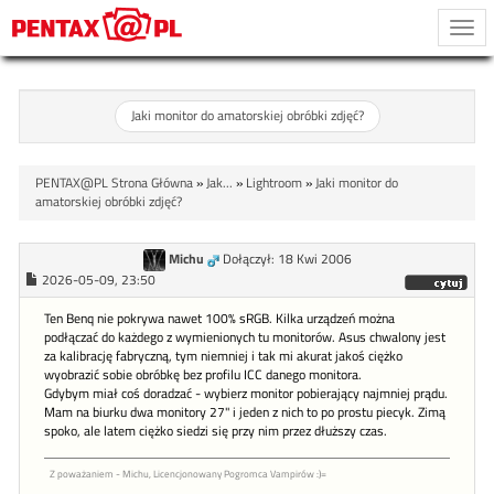
Togg
navi
Jaki monitor do amatorskiej obróbki zdjęć?
PENTAX@PL Strona Główna
»
Jak...
»
Lightroom
»
Jaki monitor do
amatorskiej obróbki zdjęć?
Michu
Dołączył: 18 Kwi 2006
2026-05-09, 23:50
Ten Benq nie pokrywa nawet 100% sRGB. Kilka urządzeń można
podłączać do każdego z wymienionych tu monitorów. Asus chwalony jest
za kalibrację fabryczną, tym niemniej i tak mi akurat jakoś ciężko
wyobrazić sobie obróbkę bez profilu ICC danego monitora.
Gdybym miał coś doradzać - wybierz monitor pobierający najmniej prądu.
Mam na biurku dwa monitory 27" i jeden z nich to po prostu piecyk. Zimą
spoko, ale latem ciężko siedzi się przy nim przez dłuższy czas.
Z poważaniem - Michu, Licencjonowany Pogromca Vampirów :)=