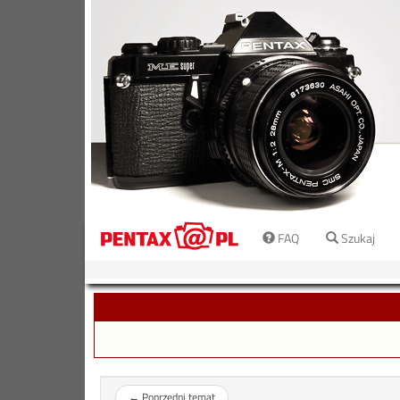
FAQ
Szukaj
←
Poprzedni temat