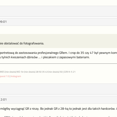
09:01
bie obstalować do fotografowania.
ę portretową do zastosowania profesjonalnego GRem. I crop do 35 czy 47 był pewnym ko
 tylnich kieszeniach dżinsów ... i plecakiem z zapasowymi bateriami.
S (nie działa) MZ-5n (nie działa) 28 50 35 43 (nie działa) 50 | GRII K-5 21
parat 7.0
|
Instagram
12:01
 mógłby wyciągnąć GR z niszy. Bo jednak GR z 28-ką to jednak jest dla takich hardcorów. 