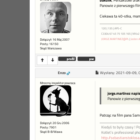
bakulik
, Pentaksowi brak
Panowie z pierwszego fil
Ciekawa ta 40-stka, mam n
120 | 135 | APS-C
C330s 67 45 75 105 165 | MXx2 ME
JORGE.MARTINEZ@PL
|
Jeden A
Dołączył: 16 Maj 2007
Posty: 16150
Skąd: Warszawa
Enzo
Wysłany:
2021-09-09, 
Mroczny inspektor powraca
jorge.martinez napi
Panowie z pierwszego
Patrząc na film pana Samu
Dołączył: 20 Gru 2006
Kiedyś to były czasy ! Po
Posty: 7901
Skąd: B-B/Wawa
Kotlet`s professional ph
http://sebastianstoklos