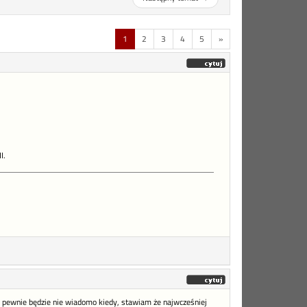
1
2
3
4
5
»
I.
ry pewnie będzie nie wiadomo kiedy, stawiam że najwcześniej