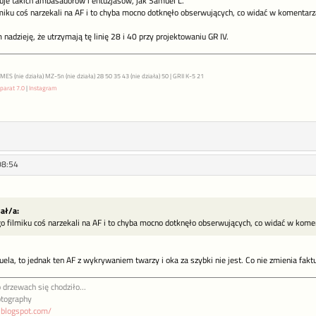
uje takich ambasadorów i entuzjasów, jak Samuel L.
miku coś narzekali na AF i to chyba mocno dotknęło obserwujących, co widać w komentarza
adzieję, że utrzymają tę linię 28 i 40 przy projektowaniu GR IV.
S (nie działa) MZ-5n (nie działa) 28 50 35 43 (nie działa) 50 | GRII K-5 21
parat 7.0
|
Instagram
08:54
sał/a:
 filmiku coś narzekali na AF i to chyba mocno dotknęło obserwujących, co widać w komen
ela, to jednak ten AF z wykrywaniem twarzy i oka za szybki nie jest. Co nie zmienia fakt
 drzewach się chodziło...
otography
a.blogspot.com/