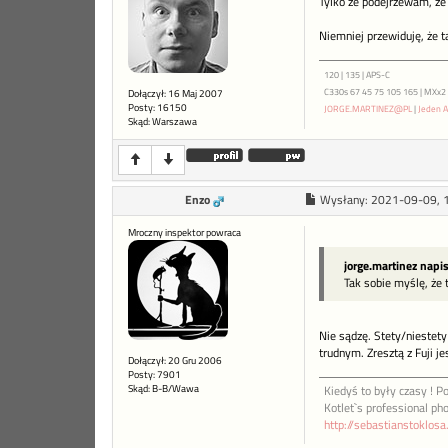
Tylko że podejrzewam, że 
Niemniej przewiduję, że t
120 | 135 | APS-C
C330s 67 45 75 105 165 | MXx2 ME
Dołączył: 16 Maj 2007
Posty: 16150
JORGE.MARTINEZ@PL
|
Jeden A
Skąd: Warszawa
Enzo
Wysłany:
2021-09-09, 
Mroczny inspektor powraca
jorge.martinez napi
Tak sobie myślę, że 
Nie sądzę. Stety/niestet
trudnym. Zresztą z Fuji j
Dołączył: 20 Gru 2006
Posty: 7901
Skąd: B-B/Wawa
Kiedyś to były czasy ! Po
Kotlet`s professional ph
http://sebastianstoklos