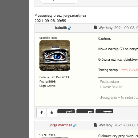
Przesunięty przez:
jorge.martinez
2021-09-08, 09:59
bakulik
Wysłany:
2021-09-08, 
Szkiełko i oko
Czołem.
Nowa wersja GR na horyz
Główna różnica: obiekty
Trochę sampli:
http://www
Dołączył: 20 Kwi 2013
Pozdrawiam
Posty: 5898
Skąd: Gdynia
Łukasz Bakuła
„Fotografia – to radość 
jorge.martinez
Wysłany:
2021-09-08, 
S Y N D Y K A T
Ciekawe czy przy okazji c