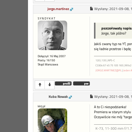
jorge.martinez
Wysłany:
2021-09-08, 
S Y N D Y K A T
pszczołowaty napis
Jorge, tak późno?
Jakiś cwany typ na YT, po
się ładnie przetrze i będ
Dołączył: 16 Maj 2007
Posty: 16150
120 | 135 | APS-C
Skąd: Warszawa
C330s 67 45 75 105 165 | MXx2 ME
JORGE.MARTINEZ@PL
|
Jeden A
Kuba Nowak
Wysłany:
2021-09-08, 
kktj.pl
A to Ci niespodzianka!
Premiera w starym stylu 
Oczywiście nie mój "target
K-73, 11-300 mm f/1.7-4