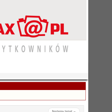
Następny temat
→