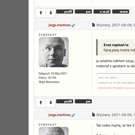
jorge.martinez
Wysłany:
2021-09-09, 
S Y N D Y K A T
Enzo napisał/a:
fajną parę można so
Ja ostatnio robiłem sesj
materiał z apratami w obu
Dołączył: 16 Maj 2007
Posty: 16150
120 | 135 | APS-C
Skąd: Warszawa
C330s 67 45 75 105 165 | MXx2 ME
JORGE.MARTINEZ@PL
|
Jeden A
jorge.martinez
Wysłany:
2021-09-09, 
S Y N D Y K A T
Tak sobie myślę, że ten X