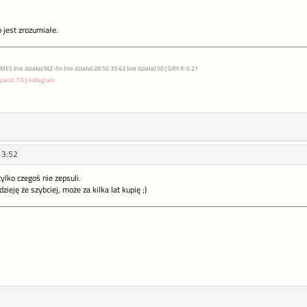
o jest zrozumiałe.
S (nie działa) MZ-5n (nie działa) 28 50 35 43 (nie działa) 50 | GRII K-5 21
parat 7.0
|
Instagram
13:52
ylko czegoś nie zepsuli.
ieję że szybciej, może za kilka lat kupię ;)