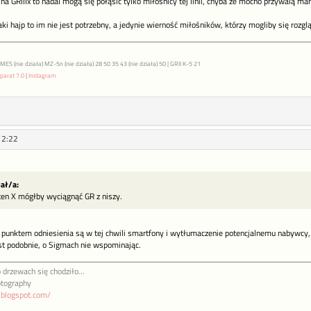
na GRIIIx to nadal mogą się połąsić tylko miłośnicy tej linii, chyba że mocno przywalą ma
aki hajp to im nie jest potrzebny, a jedynie wierność miłośników, którzy mogliby się rozg
S (nie działa) MZ-5n (nie działa) 28 50 35 43 (nie działa) 50 | GRII K-5 21
parat 7.0
|
Instagram
12:22
sał/a:
ten X mógłby wyciągnąć GR z niszy.
y punktem odniesienia są w tej chwili smartfony i wytłumaczenie potencjalnemu nabywcy,
est podobnie, o Sigmach nie wspominając.
 drzewach się chodziło...
otography
a.blogspot.com/