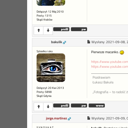
Dołączył: 12 Maj 2010
Posty: 1315
Skąd: Kraków
bakulik
Wysłany:
2021-09-08, 
Szkiełko i oko
Pierwsze macanko.
https://www.youtube.
https://www.youtube.co
Pozdrawiam
Łukasz Bakuła
Dołączył: 20 Kwi 2013
„Fotografia – to radość 
Posty: 5898
Skąd: Gdynia
jorge.martinez
Wysłany:
2021-09-09, 
S Y N D Y K A T