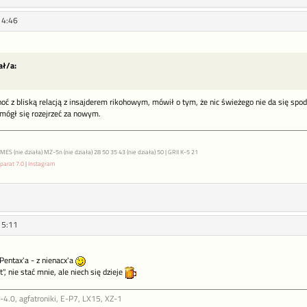
14:46
ał/a:
noć z bliską relacją z insajderem rikohowym, mówił o tym, że nic świeżego nie da się s
ę mógł się rozejrzeć za nowym.
S (nie działa) MZ-5n (nie działa) 28 50 35 43 (nie działa) 50 | GRII K-5 21
parat 7.0
|
Instagram
15:11
Pentax'a - z nienacx'a
", nie stać mnie, ale niech się dzieje
.0, agfatroniki, E-P7, LX15, XZ-1