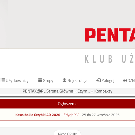
Użytkownicy
Grupy
Rejestracja
Zaloguj
D/N
PENTAX@PL Strona Główna
»
Czym...
»
Kompakty
Ogłoszenie
Kaszubskie Grzybki AD 2026
- Edycja XV -
25 do 27 września 2026
Ricoh GR IIIx