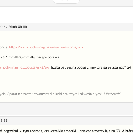
09:32
Ricoh GR IIIx
oncie:
https://www.ricoh-imaging.eu/eu_en/ricoh-gr-iiix
w 26.1 mm ≈ 40 mm dla małego obrazka.
.ricoh-imaging....oducts/gr-3/ex/
Trzeba patrzeć na podpisy, niektóre są ze „starego” GR II
życia. Aparat nie został stworzony dla ludzi smutnych i skwaśniałych”.
J. Płażewski
13:38
oś pogrzebali w tym aparacie, czy wszelkie smaczki i innowacje zostawiają na GR IV, któ