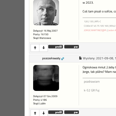
w 2023.
Coś tam pisali o sofcie, c
120 | 135 | APS-C
C330s 67 45 75 105 165 | MXx2 ME
JORGE.MARTINEZ@PL
|
Jeden A
Dołączył: 16 Maj 2007
Posty: 16150
Skąd: Warszawa
pszczołowaty
Wysłany:
2021-09-08, 
Ogniskowa mniut ;) żeby t
Jorge, tak późno? Mam nadz
pozdrawiam
k-S2 GR Fuj
Dołączył: 07 Gru 2009
Posty: 4186
Skąd: Lublin