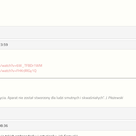
23:59
com/watch?v=6W_TFBDr1WM
m/watch?v=FHKrJRlGy1Q
życia. Aparat nie został stworzony dla ludzi smutnych i skwaśniałych”.
J. Płażewski
08:36