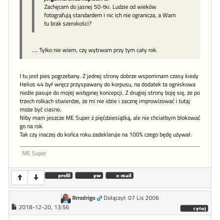
Zachęcam do jasnej 50-tki. Ludzie od wieków
fotografują standardem i nic ich nie ogranicza, a Wam
tu brak szerokości?
.... Tylko nie wiem, czy wytrwam przy tym cały rok.
I tu jest pies pogrzebany. Z jednej strony dobrze wspominam czasy kiedy
Helios 44 był wręcz przyspawany do korpusu, na dodatek ta ogniskowa
nieźle pasuje do mojej wstępnej koncepcji. Z drugiej strony boję się, że po
trzech rolkach stwierdze, że mi nie idzie i zacznę improwizować i tutaj
może być ciasno.
Niby mam jeszcze ME Super z pięćdziesiątką, ale nie chciałbym blokować
go na rok.
Tak czy inaczej do końca roku zadeklaruje na 100% czego będę używał.
ME Super
Rrrodrigo
Dołączył: 07 Lis 2006
2018-12-20, 13:56