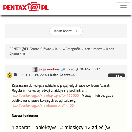
Togg
navi
Jeden Aparat 5.0
PENTAX@PL Strona Główna
»
Jak...
»
Fotografia
»
Konkursowe
»
Jeden
Aparat 5.0
jorge.martinez
Dołączył: 16 Maj 2007
2018-12-09, 22:40
Jeden Aparat 5.0
Zapraszam do wzięcia udziału w piątej edycji zabawy Jeden Aparat.
Regulamin czwartej edycji znajduje się pod linkiem:
http://pentax.org.pl/viewtopic.php?p=1305001
A tutaj miejsce, gdzie
publikowano prace kolejnych edycji zabawy:
http://pentax.org.pl/viewforum.php?f=100
Nazwa konkursu:
1 aparat 1 obiektyw 12 miesięcy 12 zdjęć (w