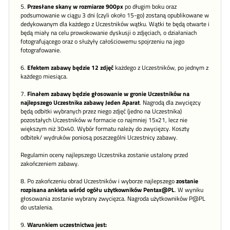
5.
Przesłane skany w rozmiarze 900px
po długim boku oraz
podsumowanie w ciągu 3 dni (czyli około 15-go) zostaną opublikowane w
dedykowanym dla każdego z Uczestników wątku. Wątki te będą otwarte i
będą miały na celu prowokowanie dyskusji o zdjęciach, o działaniach
fotografującego oraz o służyły całościowemu spojrzeniu na jego
fotografowanie.
6.
Efektem zabawy będzie 12 zdjęć
każdego z Uczestników, po jednym z
każdego miesiąca.
7.
Finałem zabawy będzie głosowanie w gronie Uczestników na
najlepszego Uczestnika zabawy Jeden Aparat
. Nagrodą dla zwycięzcy
będą odbitki wybranych przez niego zdjęć (jedno na Uczestnika)
pozostałych Uczestników w formacie co najmniej 15x21, lecz nie
większym niż 30x40. Wybór formatu należy do zwycięzcy. Koszty
odbitek/ wydruków poniosą poszczególni Uczestnicy zabawy.
Regulamin oceny najlepszego Uczestnika zostanie ustalony przed
zakończeniem zabawy.
8. Po zakończeniu obrad Uczestników i wyborze najlepszego
zostanie
rozpisana ankieta wśród ogółu użytkowników Pentax@PL
. W wyniku
głosowania zostanie wybrany zwycięzca. Nagroda użytkowników P@PL
do ustalenia.
9.
Warunkiem uczestnictwa jest: