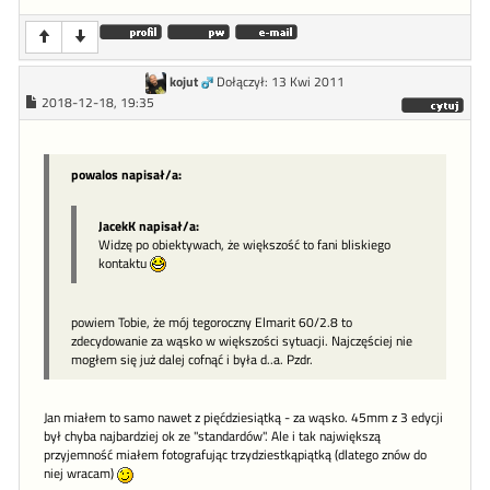
kojut
Dołączył: 13 Kwi 2011
2018-12-18, 19:35
powalos napisał/a:
JacekK napisał/a:
Widzę po obiektywach, że większość to fani bliskiego
kontaktu
powiem Tobie, że mój tegoroczny Elmarit 60/2.8 to
zdecydowanie za wąsko w większości sytuacji. Najczęściej nie
mogłem się już dalej cofnąć i była d..a. Pzdr.
Jan miałem to samo nawet z pięćdziesiątką - za wąsko. 45mm z 3 edycji
był chyba najbardziej ok ze "standardów". Ale i tak największą
przyjemność miałem fotografując trzydziestkąpiątką (dlatego znów do
niej wracam)