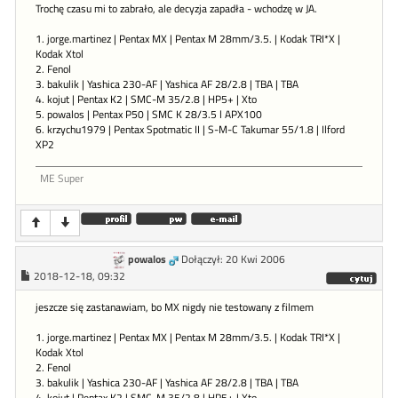
Trochę czasu mi to zabrało, ale decyzja zapadła - wchodzę w JA.
1. jorge.martinez | Pentax MX | Pentax M 28mm/3.5. | Kodak TRI*X |
Kodak Xtol
2. Fenol
3. bakulik | Yashica 230-AF | Yashica AF 28/2.8 | TBA | TBA
4. kojut | Pentax K2 | SMC-M 35/2.8 | HP5+ | Xto
5. powalos | Pentax P50 | SMC K 28/3.5 l APX100
6. krzychu1979 | Pentax Spotmatic II | S-M-C Takumar 55/1.8 | Ilford
XP2
ME Super
powalos
Dołączył: 20 Kwi 2006
2018-12-18, 09:32
jeszcze się zastanawiam, bo MX nigdy nie testowany z filmem
1. jorge.martinez | Pentax MX | Pentax M 28mm/3.5. | Kodak TRI*X |
Kodak Xtol
2. Fenol
3. bakulik | Yashica 230-AF | Yashica AF 28/2.8 | TBA | TBA