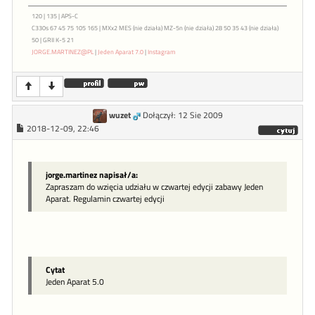
120 | 135 | APS-C
C330s 67 45 75 105 165 | MXx2 MES (nie działa) MZ-5n (nie działa) 28 50 35 43 (nie działa)
50 | GRII K-5 21
JORGE.MARTINEZ@PL
|
Jeden Aparat 7.0
|
Instagram
wuzet
Dołączył: 12 Sie 2009
2018-12-09, 22:46
jorge.martinez napisał/a:
Zapraszam do wzięcia udziału w czwartej edycji zabawy Jeden
Aparat. Regulamin czwartej edycji
Cytat
Jeden Aparat 5.0