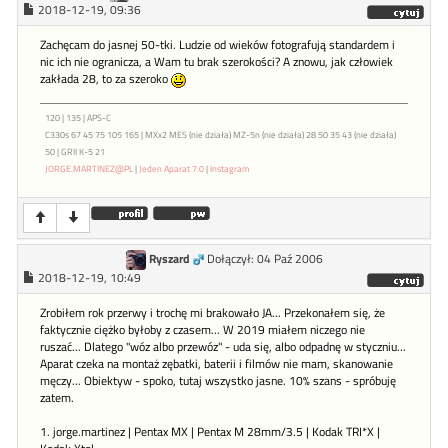
2018-12-19, 09:36
Zachęcam do jasnej 50-tki. Ludzie od wieków fotografują standardem i
nic ich nie ogranicza, a Wam tu brak szerokości? A znowu, jak człowiek
zakłada 28, to za szeroko
120 | 135 | APS-C
C330s 67 45 75 105 165 | MXx2 MES (nie działa) MZ-5n (nie działa) 28 50 35 43 (nie działa)
50 | GRII K-5 21
JORGE.MARTINEZ@PL
|
Jeden Aparat 7.0
|
Instagram
Ryszard
Dołączył: 04 Paź 2006
2018-12-19, 10:49
Zrobiłem rok przerwy i trochę mi brakowało JA... Przekonałem się, że
faktycznie ciężko byłoby z czasem... W 2019 miałem niczego nie
ruszać... Dlatego "wóz albo przewóz" - uda się, albo odpadnę w styczniu...
Aparat czeka na montaż zębatki, baterii i filmów nie mam, skanowanie
męczy... Obiektyw - spoko, tutaj wszystko jasne. 10% szans - spróbuję
zatem.
1. jorge.martinez | Pentax MX | Pentax M 28mm/3.5 | Kodak TRI*X |