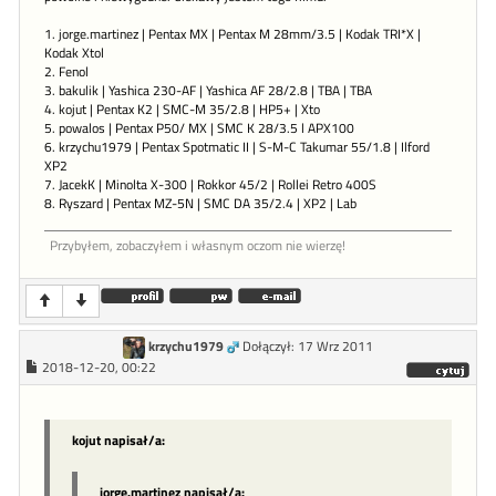
1. jorge.martinez | Pentax MX | Pentax M 28mm/3.5 | Kodak TRI*X |
Kodak Xtol
2. Fenol
3. bakulik | Yashica 230-AF | Yashica AF 28/2.8 | TBA | TBA
4. kojut | Pentax K2 | SMC-M 35/2.8 | HP5+ | Xto
5. powalos | Pentax P50/ MX | SMC K 28/3.5 l APX100
6. krzychu1979 | Pentax Spotmatic II | S-M-C Takumar 55/1.8 | Ilford
XP2
7. JacekK | Minolta X-300 | Rokkor 45/2 | Rollei Retro 400S
8. Ryszard | Pentax MZ-5N | SMC DA 35/2.4 | XP2 | Lab
Przybyłem, zobaczyłem i własnym oczom nie wierzę!
krzychu1979
Dołączył: 17 Wrz 2011
2018-12-20, 00:22
kojut napisał/a:
jorge.martinez napisał/a: