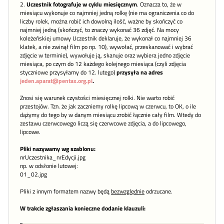
2.
Uczestnik fotografuje w cyklu miesięcznym
. Oznacza to, że w
miesiącu wykonuje co najmniej jedną rolkę (nie ma ograniczenia co do
liczby rolek, można robić ich dowolną ilość, ważne by skończyć co
najmniej jedną (skończyć, to znaczy wykonać 36 zdjęć. Na mocy
koleżeńskiej umowy Uczestnik deklaruje, że wykonał co najmniej 36
klatek, a nie zwinął film po np. 10), wywołać, przeskanować i wybrać
zdjęcie w terminie), wywołuje ją, skanuje oraz wybiera jedno zdjęcie
miesiąca, po czym do 12 każdego kolejnego miesiąca (czyli zdjęcia
styczniowe przysyłamy do 12. lutego)
przysyła na adres
jeden.aparat@pentax.org.pl
.
Znosi się warunek czystości miesięcznej rolki. Nie warto robić
przestojów. Tzn. że jak zaczniemy rolkę lipcową w czerwcu, to OK, o ile
dążymy do tego by w danym miesiącu zrobić łącznie cały film. Wtedy do
zestawu czerwcowego liczą się czerwcowe zdjęcia, a do lipcowego,
lipcowe.
Pliki nazywamy wg szablonu:
nrUczestnika_nrEdycji.jpg
np. w odsłonie lutowej:
01_02.jpg
Pliki z innym formatem nazwy będą
bezwzględnie
odrzucane.
W trakcie zgłaszania konieczne dodanie klauzuli: