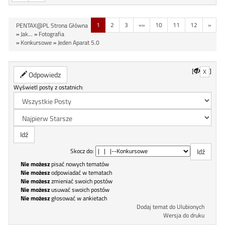
1
2
3
«»
10
11
12
»
PENTAX@PL Strona Główna
»
Jak...
»
Fotografia
»
Konkursowe
»
Jeden Aparat 5.0
[
]
X
Odpowiedz
Wyświetl posty z ostatnich:
Skocz do:
Nie możesz
pisać nowych tematów
Nie możesz
odpowiadać w tematach
Nie możesz
zmieniać swoich postów
Nie możesz
usuwać swoich postów
Nie możesz
głosować w ankietach
Dodaj temat do Ulubionych
Wersja do druku