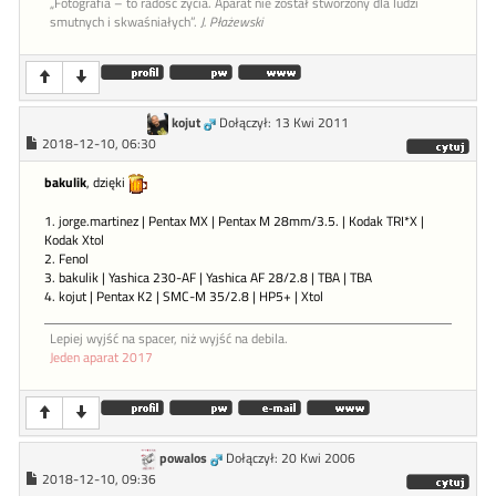
„Fotografia – to radość życia. Aparat nie został stworzony dla ludzi
smutnych i skwaśniałych”.
J. Płażewski
kojut
Dołączył: 13 Kwi 2011
2018-12-10, 06:30
bakulik
, dzięki
1. jorge.martinez | Pentax MX | Pentax M 28mm/3.5. | Kodak TRI*X |
Kodak Xtol
2. Fenol
3. bakulik | Yashica 230-AF | Yashica AF 28/2.8 | TBA | TBA
4. kojut | Pentax K2 | SMC-M 35/2.8 | HP5+ | Xtol
Lepiej wyjść na spacer, niż wyjść na debila.
Jeden aparat 2017
powalos
Dołączył: 20 Kwi 2006
2018-12-10, 09:36