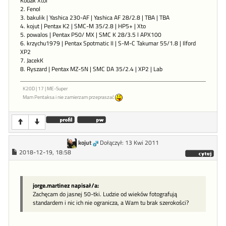
Kodak Xtol
2. Fenol
3. bakulik | Yashica 230-AF | Yashica AF 28/2.8 | TBA | TBA
4. kojut | Pentax K2 | SMC-M 35/2.8 | HP5+ | Xto
5. powalos | Pentax P50/ MX | SMC K 28/3.5 l APX100
6. krzychu1979 | Pentax Spotmatic II | S-M-C Takumar 55/1.8 | Ilford
XP2
7. JacekK
8. Ryszard | Pentax MZ-5N | SMC DA 35/2.4 | XP2 | Lab
K20D | 17 | ME-Super
Mam Pentaksa i nie zamierzam przepraszać
kojut
Dołączył: 13 Kwi 2011
2018-12-19, 18:58
jorge.martinez napisał/a:
Zachęcam do jasnej 50-tki. Ludzie od wieków fotografują
standardem i nic ich nie ogranicza, a Wam tu brak szerokości?