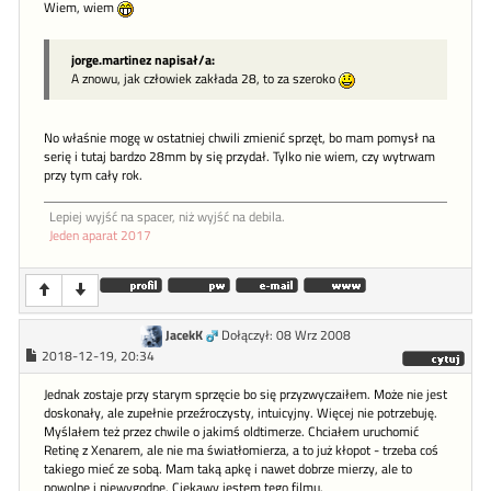
Wiem, wiem
jorge.martinez napisał/a:
A znowu, jak człowiek zakłada 28, to za szeroko
No właśnie mogę w ostatniej chwili zmienić sprzęt, bo mam pomysł na
serię i tutaj bardzo 28mm by się przydał. Tylko nie wiem, czy wytrwam
przy tym cały rok.
Lepiej wyjść na spacer, niż wyjść na debila.
Jeden aparat 2017
JacekK
Dołączył: 08 Wrz 2008
2018-12-19, 20:34
Jednak zostaje przy starym sprzęcie bo się przyzwyczaiłem. Może nie jest
doskonały, ale zupełnie przeźroczysty, intuicyjny. Więcej nie potrzebuję.
Myślałem też przez chwile o jakimś oldtimerze. Chciałem uruchomić
Retinę z Xenarem, ale nie ma światłomierza, a to już kłopot - trzeba coś
takiego mieć ze sobą. Mam taką apkę i nawet dobrze mierzy, ale to
powolne i niewygodne. Ciekawy jestem tego filmu.