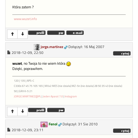
Która zatem ?
www.wuzet.info
jorge.martinez
Dołączył: 16 Maj 2007
2018-12-09, 22:50
wuzet
, no Twoja to nie wiem która
Dzięki, poprawiłem.
120 | 135 | APS-C
C330s 67 45 75 105 165 | MXx2 MES (nie działa) MZ-5n (nie działa) 28 50 35 43 (nie działa)
50 | GRII K-5 21
JORGE.MARTINEZ@PL
|
Jeden Aparat 7.0
|
Instagram
Fenol
Dołączył: 31 Sie 2010
2018-12-09, 23:11