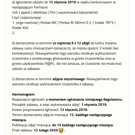
a) zgłoszenie udziału do
12 stycznia 2019
w wątku konkursowym w
następującym formacie:
nick | aparat | obiektyw | film | wywoływacz (opcjonalnie)
Czyli rozpoczynając:
1. jorge.martinez | Pentax MX | Pentax M 28mm/3.5. | Kodak TRI*X |
Kodak Xtol
2.
b) dostarczenie w terminie
co najmniej 9 z 12 zdjęć
do końca trwania
zabawy cyklu miesięcznym (oznacza to, że można opuścić 3 kolejki bez
konsekwencji). Niewypełnienie tego warunku skutkuje wykluczeniem
Uczestnika z ostatecznego głosowania w gronie Uczestników oraz w
gronie użytkowników P@PL. Ale nie oznacza, że Uczestnik nie może brać
udziału w zabawie.
c) dostarczenie w terminie
zdjęcia styczniowego
. Niewypełnienie tego
warunku skutkuje wykluczeniem Uczestnika z zabawy.
Harmonogram:
Rozpoczęcie zgłoszeń:
z momentem ogłoszenia niniejszego Regulaminu.
Początek zabawy, a więc wykonywania zdjęć:
1 stycznia 2019.
Koniec przyjmowania zgłoszeń:
12 stycznia 2019.
Termin dostarczenia zdjęcia miesiąca:
12. każdego następującego
miesiąca.
Publikacja zdjęć miesiąca:
do 15 każdego następującego miesiąca.
Finał zabawy:
12 lutego 2020
.