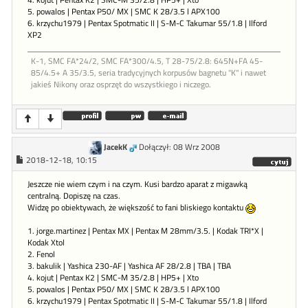
4. kojut | Pentax K2 | SMC-M 35/2.8 | HP5+ | Xto
5. powalos | Pentax P50/ MX | SMC K 28/3.5 l APX100
6. krzychu1979 | Pentax Spotmatic II | S-M-C Takumar 55/1.8 | Ilford
XP2
K-1, SMC FA*24/2, SMC FA*300/4.5, T 28-75/2.8: 645N+FA 45-
85/4.5+ A 35/3.5, seria tradycyjnych korpusów bagnetu "K" i nawet
jakieś Nikony oraz osprzęt do wszystkiego i niczego.
JacekK
Dołączył: 08 Wrz 2008
2018-12-18, 10:15
Jeszcze nie wiem czym i na czym. Kusi bardzo aparat z migawką
centralną. Dopiszę na czas.
Widzę po obiektywach, że większość to fani bliskiego kontaktu
1. jorge.martinez | Pentax MX | Pentax M 28mm/3.5. | Kodak TRI*X |
Kodak Xtol
2. Fenol
3. bakulik | Yashica 230-AF | Yashica AF 28/2.8 | TBA | TBA
4. kojut | Pentax K2 | SMC-M 35/2.8 | HP5+ | Xto
5. powalos | Pentax P50/ MX | SMC K 28/3.5 l APX100
6. krzychu1979 | Pentax Spotmatic II | S-M-C Takumar 55/1.8 | Ilford