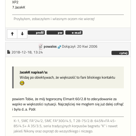
XP2
7.JacekK
Przybyłem, zobaczyłem i własnym oczom nie wierzę!
powalos
Dołączył: 20 Kwi 2006
2018-12-18, 13:24
JacekK napisał/a:
Widzę po obiektywach, że większość to fani bliskiego kontaktu
powiem Tobie, że mój tegoroczny Elmarit 60/2.8 to zdecydowanie za
wąsko w większości sytuacji. Najczęściej nie mogłem się już dalej cofnąć
i była d..a. Pzdr.
K-1, SMC FA*24/2, SMC FA*300/4.5, T 28-75/2.8: 645N+FA 45-
85/4.5+ A 35/3.5, seria tradycyjnych korpusów bagnetu "K" i nawet
jakieś Nikony oraz osprzęt do wszystkiego i niczego.