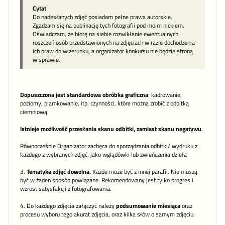
Cytat
Do nadesłanych zdjęć posiadam pełne prawa autorskie.
Zgadzam się na publikację tych fotografii pod moim nickiem.
Oświadczam, że biorę na siebie rozwikłanie ewentualnych
roszczeń osób przedstawionych na zdjęciach w razie dochodzenia
ich praw do wizerunku, a organizator konkursu nie będzie stroną
w sprawie.
Dopuszczona jest standardowa obróbka graficzna
: kadrowanie,
poziomy, plamkowanie, itp. czynności, które można zrobić z odbitką
ciemniową.
Istnieje możliwość przesłania skanu odbitki, zamiast skanu negatywu
.
Równocześnie Organizator zachęca do sporządzania odbitki/ wydruku z
każdego z wybranych zdjęć, jako wglądówki lub zwieńczenia dzieła
3.
Tematyka zdjęć dowolna.
Każde może być z innej parafii. Nie muszą
być w żaden sposób powiązane. Rekomendowany jest tylko progres i
wzrost satysfakcji z fotografowania.
4. Do każdego zdjęcia załączyć należy
podsumowanie miesiąca
oraz
procesu wyboru tego akurat zdjęcia, oraz kilka słów o samym zdjęciu.