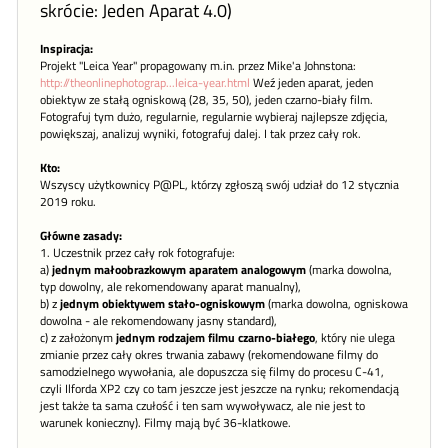
skrócie: Jeden Aparat 4.0)
Inspiracja:
Projekt "Leica Year" propagowany m.in. przez Mike'a Johnstona:
http://theonlinephotograp...leica-year.html
Weź jeden aparat, jeden
obiektyw ze stałą ogniskową (28, 35, 50), jeden czarno-biały film.
Fotografuj tym dużo, regularnie, regularnie wybieraj najlepsze zdjęcia,
powiększaj, analizuj wyniki, fotografuj dalej. I tak przez cały rok.
Kto:
Wszyscy użytkownicy P@PL, którzy zgłoszą swój udział do 12 stycznia
2019 roku.
Główne zasady:
1. Uczestnik przez cały rok fotografuje:
a)
jednym małoobrazkowym aparatem analogowym
(marka dowolna,
typ dowolny, ale rekomendowany aparat manualny),
b) z
jednym obiektywem stało-ogniskowym
(marka dowolna, ogniskowa
dowolna - ale rekomendowany jasny standard),
c) z założonym
jednym rodzajem filmu czarno-białego
, który nie ulega
zmianie przez cały okres trwania zabawy (rekomendowane filmy do
samodzielnego wywołania, ale dopuszcza się filmy do procesu C-41,
czyli Ilforda XP2 czy co tam jeszcze jest jeszcze na rynku; rekomendacją
jest także ta sama czułość i ten sam wywoływacz, ale nie jest to
warunek konieczny). Filmy mają być 36-klatkowe.