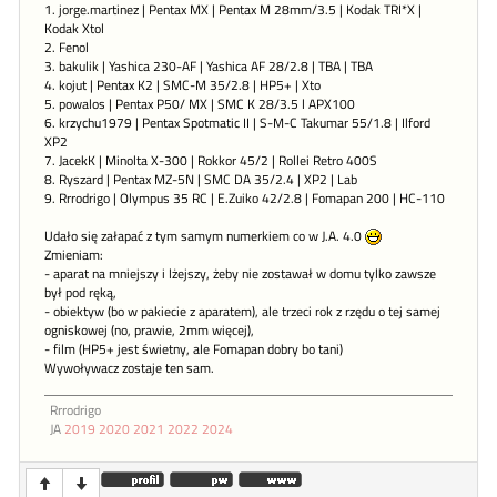
1. jorge.martinez | Pentax MX | Pentax M 28mm/3.5 | Kodak TRI*X |
Kodak Xtol
2. Fenol
3. bakulik | Yashica 230-AF | Yashica AF 28/2.8 | TBA | TBA
4. kojut | Pentax K2 | SMC-M 35/2.8 | HP5+ | Xto
5. powalos | Pentax P50/ MX | SMC K 28/3.5 l APX100
6. krzychu1979 | Pentax Spotmatic II | S-M-C Takumar 55/1.8 | Ilford
XP2
7. JacekK | Minolta X-300 | Rokkor 45/2 | Rollei Retro 400S
8. Ryszard | Pentax MZ-5N | SMC DA 35/2.4 | XP2 | Lab
9. Rrrodrigo | Olympus 35 RC | E.Zuiko 42/2.8 | Fomapan 200 | HC-110
Udało się załapać z tym samym numerkiem co w J.A. 4.0
Zmieniam:
- aparat na mniejszy i lżejszy, żeby nie zostawał w domu tylko zawsze
był pod ręką,
- obiektyw (bo w pakiecie z aparatem), ale trzeci rok z rzędu o tej samej
ogniskowej (no, prawie, 2mm więcej),
- film (HP5+ jest świetny, ale Fomapan dobry bo tani)
Wywoływacz zostaje ten sam.
Rrrodrigo
JA
2019
2020
2021
2022
2024