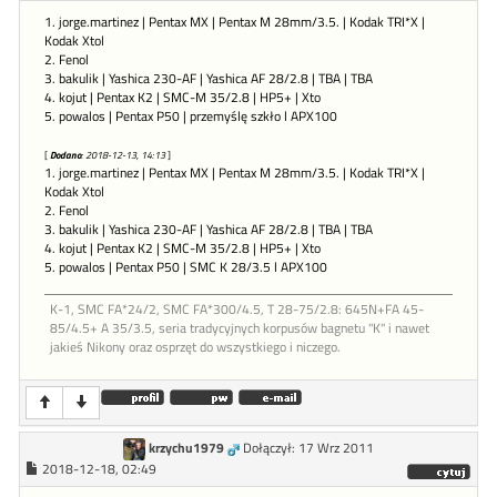
1. jorge.martinez | Pentax MX | Pentax M 28mm/3.5. | Kodak TRI*X |
Kodak Xtol
2. Fenol
3. bakulik | Yashica 230-AF | Yashica AF 28/2.8 | TBA | TBA
4. kojut | Pentax K2 | SMC-M 35/2.8 | HP5+ | Xto
5. powalos | Pentax P50 | przemyślę szkło l APX100
[
Dodano
: 2018-12-13, 14:13
]
1. jorge.martinez | Pentax MX | Pentax M 28mm/3.5. | Kodak TRI*X |
Kodak Xtol
2. Fenol
3. bakulik | Yashica 230-AF | Yashica AF 28/2.8 | TBA | TBA
4. kojut | Pentax K2 | SMC-M 35/2.8 | HP5+ | Xto
5. powalos | Pentax P50 | SMC K 28/3.5 l APX100
K-1, SMC FA*24/2, SMC FA*300/4.5, T 28-75/2.8: 645N+FA 45-
85/4.5+ A 35/3.5, seria tradycyjnych korpusów bagnetu "K" i nawet
jakieś Nikony oraz osprzęt do wszystkiego i niczego.
krzychu1979
Dołączył: 17 Wrz 2011
2018-12-18, 02:49