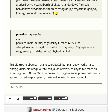
Jan miałem to samo nawet z pięćdziesiątką - za wąsko. 45mm z
3 edycji był chyba najbardziej ok ze "standardów". Ale i tak
największą przyjemność miałem fotografując trzydziestkąpiątką
(dlatego znów do niej wracam)
powalos napisał/a:
.....
powiem Tobie, że mój tegoroczny Elmarit 60/2.8 to
zdecydowanie za wąsko w większości sytuacji. Najczęściej nie
mogłem się już dalej cofnąć i była d..a. Pzdr.
Też się trochę obawiam braku szerokości, był plan żeby 40tke na tę
okazję kupić, ale wziął w łeb i tak jakoś wyszło, że chyba nie mam nic
szerszego niż 50mm. W razie czego zastrzegam sobie prawo do korekty
sprzętu przed rozpoczęciem, może coś wykombinuje na szybko.
ME Super
jorge.martinez
Dołączył: 16 Maj 2007