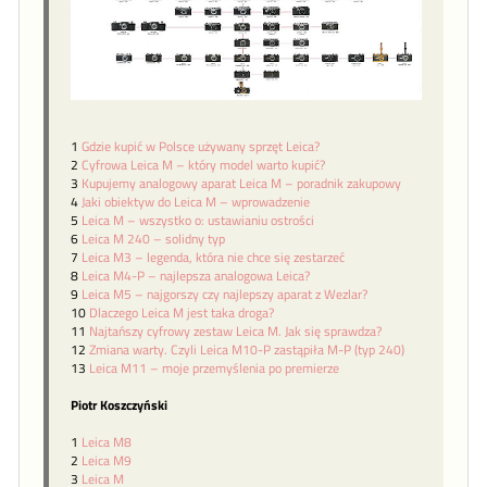
1
Gdzie kupić w Polsce używany sprzęt Leica?
2
Cyfrowa Leica M – który model warto kupić?
3
Kupujemy analogowy aparat Leica M – poradnik zakupowy
4
Jaki obiektyw do Leica M – wprowadzenie
5
Leica M – wszystko o: ustawianiu ostrości
6
Leica M 240 – solidny typ
7
Leica M3 – legenda, która nie chce się zestarzeć
8
Leica M4-P – najlepsza analogowa Leica?
9
Leica M5 – najgorszy czy najlepszy aparat z Wezlar?
10
Dlaczego Leica M jest taka droga?
11
Najtańszy cyfrowy zestaw Leica M. Jak się sprawdza?
12
Zmiana warty. Czyli Leica M10-P zastąpiła M-P (typ 240)
13
Leica M11 – moje przemyślenia po premierze
Piotr Koszczyński
1
Leica M8
2
Leica M9
3
Leica M