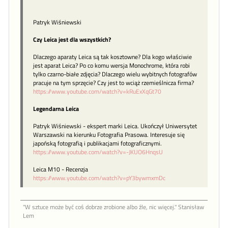
Patryk Wiśniewski
Czy Leica jest dla wszystkich?
Dlaczego aparaty Leica są tak kosztowne? Dla kogo właściwie
jest aparat Leica? Po co komu wersja Monochrome, która robi
tylko czarno-białe zdjęcia? Dlaczego wielu wybitnych fotografów
pracuje na tym sprzęcie? Czy jest to wciąż rzemieślnicza firma?
https://www.youtube.com/watch?v=kRuExXqGt70
Legendarna Leica
Patryk Wiśniewski - ekspert marki Leica. Ukończył Uniwersytet
Warszawski na kierunku Fotografia Prasowa. Interesuje się
japońską fotografią i publikacjami fotograficznymi.
https://www.youtube.com/watch?v=-JKUO6HnqsU
Leica M10 - Recenzja
https://www.youtube.com/watch?v=pY3bywmxmDc
"W sztu­ce może być coś dob­rze zro­bione al­bo źle, nic więcej." Stanisław
Lem