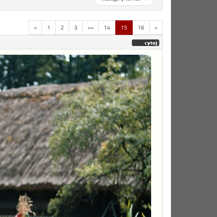
«
1
2
3
«»
14
15
16
»