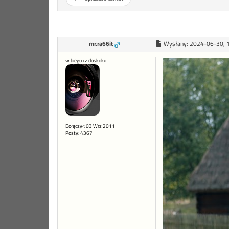
mr.ra66it
Wysłany:
2024-06-30, 
w biegu i z doskoku
Dołączył: 03 Wrz 2011
Posty: 4367