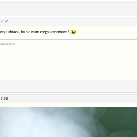
22:52
swoje obrazki, bo nie mam czego komentować.
nckie pstryki
15:58