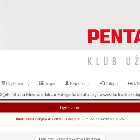
Użytkownicy
Grupy
Rejestracja
Zaloguj
D/N
X@PL Strona Główna
»
Jak...
»
Fotografia
»
Lato, czyli wszystko kwitnie i do
Ogłoszenie
Kaszubskie Grzybki AD 2026
- Edycja XV -
25 do 27 września 2026
Lato, czyli wszystko kwitnie i dojrzewa.