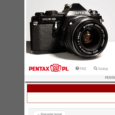
FAQ
Szukaj
PENTA
←
Poprzedni temat