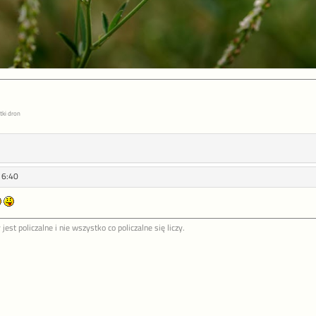
tki dron
16:40
jest policzalne i nie wszystko co policzalne się liczy.