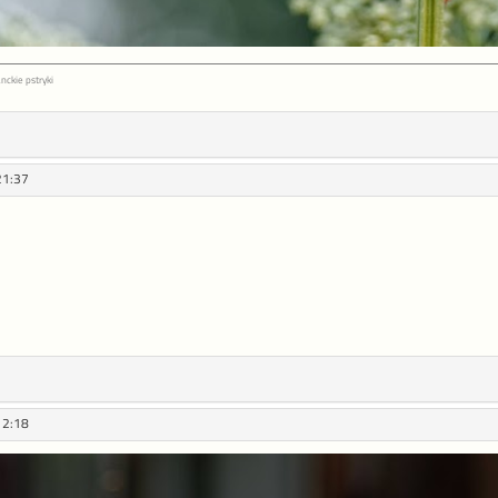
nckie pstryki
21:37
12:18