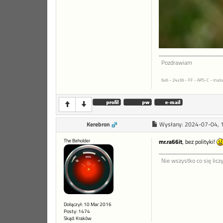
Pozdrawiam
6x6 - 24x36 - FF - APS-C - malu
Kerebron
Wysłany:
2024-07-04, 
The Beholder
mr.ra66it
, bez polityki!
Nie wszystko co się liczy 
Dołączył: 10 Mar 2016
Posty: 1474
Skąd: Kraków