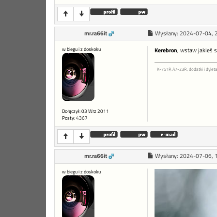
mr.ra66it
Wysłany:
2024-07-04, 
w biegu i z doskoku
Kerebron
, wstaw jakieś 
K-751P, A7-23R, dodatki i dyleta
Dołączył: 03 Wrz 2011
Posty: 4367
mr.ra66it
Wysłany:
2024-07-06, 
w biegu i z doskoku