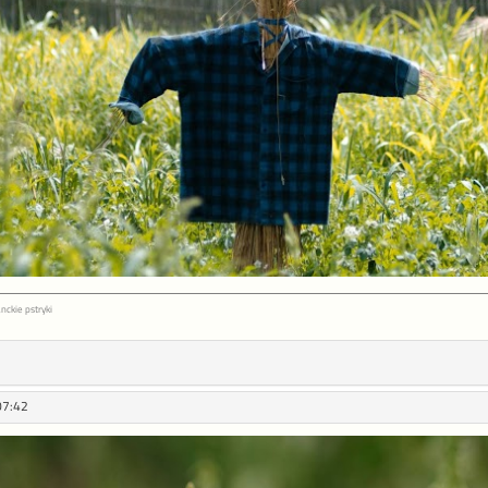
nckie pstryki
07:42