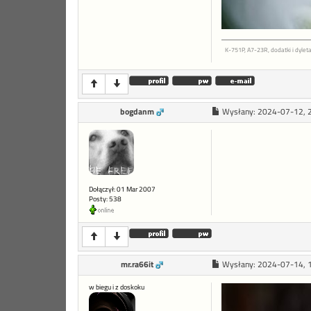
K-751P, A7-23R, dodatki i dyleta
bogdanm
Wysłany:
2024-07-12, 
Dołączył: 01 Mar 2007
Posty: 538
mr.ra66it
Wysłany:
2024-07-14, 
w biegu i z doskoku