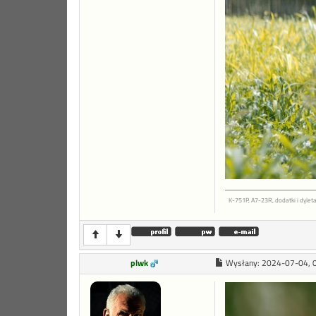
K-751P, A7-23R, dodatki i dyleta
plwk
Wysłany:
2024-07-04, 