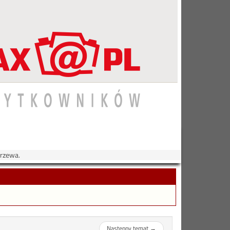
jrzewa.
Następny temat
→