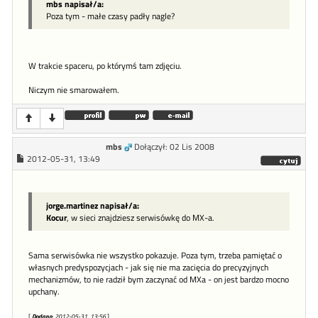
mbs napisał/a:
Poza tym - małe czasy padły nagle?
W trakcie spaceru, po którymś tam zdjęciu.
Niczym nie smarowałem.
mbs
Dołączył: 02 Lis 2008
2012-05-31, 13:49
jorge.martinez napisał/a:
Kocur
, w sieci znajdziesz serwisówkę do MX-a.
Sama serwisówka nie wszystko pokazuje. Poza tym, trzeba pamiętać o
własnych predyspozycjach - jak się nie ma zacięcia do precyzyjnych
mechanizmów, to nie radził bym zaczynać od MXa - on jest bardzo mocno
upchany.
[
Dodano
: 2012-05-31, 13:56
]