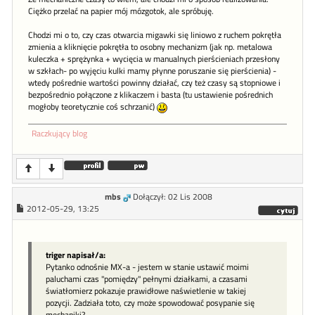
Ciężko przelać na papier mój mózgotok, ale spróbuję.
Chodzi mi o to, czy czas otwarcia migawki się liniowo z ruchem pokrętła
zmienia a kliknięcie pokrętła to osobny mechanizm (jak np. metalowa
kuleczka + sprężynka + wycięcia w manualnych pierścieniach przesłony
w szkłach- po wyjęciu kulki mamy płynne poruszanie się pierścienia) -
wtedy pośrednie wartości powinny działać, czy też czasy są stopniowe i
bezpośrednio połączone z klikaczem i basta (tu ustawienie pośrednich
mogłoby teoretycznie coś schrzanić)
Raczkujący blog
mbs
Dołączył: 02 Lis 2008
2012-05-29, 13:25
triger napisał/a:
Pytanko odnośnie MX-a - jestem w stanie ustawić moimi
paluchami czas "pomiędzy" pełnymi działkami, a czasami
światłomierz pokazuje prawidłowe naświetlenie w takiej
pozycji. Zadziała toto, czy może spowodować posypanie się
mechaniki?