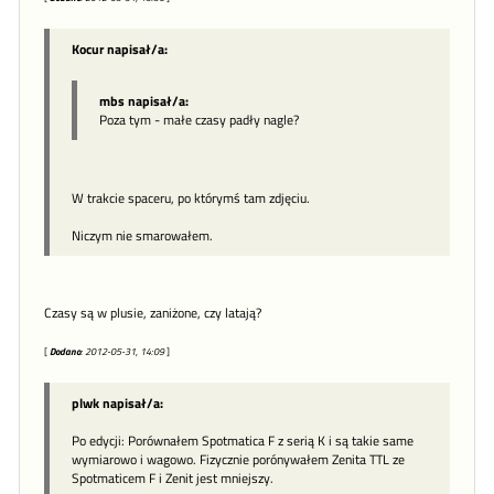
Kocur napisał/a:
mbs napisał/a:
Poza tym - małe czasy padły nagle?
W trakcie spaceru, po którymś tam zdjęciu.
Niczym nie smarowałem.
Czasy są w plusie, zaniżone, czy latają?
[
Dodano
: 2012-05-31, 14:09
]
plwk napisał/a:
Po edycji: Porównałem Spotmatica F z serią K i są takie same
wymiarowo i wagowo. Fizycznie porónywałem Zenita TTL ze
Spotmaticem F i Zenit jest mniejszy.