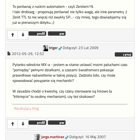
To porównaj z ruskim automatem - czyli Zenitem19.
I taki drobiazg - proponuję porównać nie tylko wagę, ale inne parametry ;)
Zenit TTL to nie więcej niż zwykły SP...- czy mniej, tego dowiadujemy się
już w pierwszym dotyku..;)
triger
Dołączył: 23 Lut 2009
2012-05-29, 12:52
Pytanko odnośnie MX-a - jestem w stanie ustawić moimi paluchami czas
"pomiędzy" pełnymi działkami, a czasami światłomierz pokazuje
prawidłowe naświetlenie w takiej pozycji. Zadziała toto, czy może
spowodować posypanie się mechaniki?
W zasadzie chodzi o kwestię, czy czasy sterowane są liniowo (a
"kliknięcie" to osobny mechanizm), czy też skokowo?
Raczkujący blog
jorge.martinez
Dołączył: 16 Maj 2007