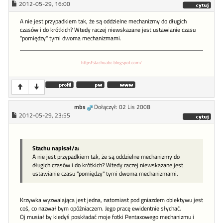
2012-05-29, 16:00
A nie jest przypadkiem tak, że są oddzielne mechanizmy do długich
czasów i do krótkich? Wtedy raczej niewskazane jest ustawianie czasu
"pomiędzy" tymi dwoma mechanizmami.
http://stachuabc.blogspot.com/
mbs
Dołączył: 02 Lis 2008
2012-05-29, 23:55
Stachu napisał/a:
A nie jest przypadkiem tak, że są oddzielne mechanizmy do
długich czasów i do krótkich? Wtedy raczej niewskazane jest
ustawianie czasu "pomiędzy" tymi dwoma mechanizmami.
Krzywka wyzwalająca jest jedna, natomiast pod gniazdem obiektywu jest
coś, co nazwał bym opóźniaczem. Jego pracę ewidentnie słychać.
Oj musiał by kiedyś poskładać moje fotki Pentaxowego mechanizmu i