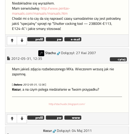
Niedokładnie się wyraziłem.
Mam serwisówkę:
http://www.pentax-
manuals.com/manuals/manuals.htm
Chodzi mi o to czy da się naprawić czasy samodzielnie czy jest potrzebny
jakiś "specjalny" sprzęt np "Shutter cocking tool — 23800K-E113,
E124-A." i jakie smary stosować
Stachu
Dołączył: 27 Kwi 2007
2012-05-31, 12:35
Mam jakieś zdjęcia rozbebeszonego MXa. Wieczorem wrzucę jak nie
zapomnę.
[
Dodano
: 2012-05-31, 12:36
]
Kocur
, a na czym polega niedziałanie w Twoim przypadku?
http://stachuabc.blogspot.com/
Kocur
Dołączył: 04 Maj 2011