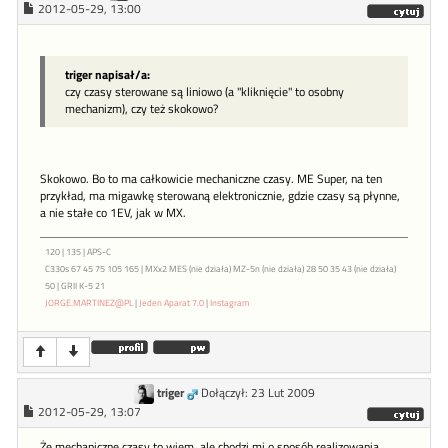
2012-05-29, 13:00
triger napisał/a:
czy czasy sterowane są liniowo (a "kliknięcie" to osobny
mechanizm), czy też skokowo?
Skokowo. Bo to ma całkowicie mechaniczne czasy. ME Super, na ten
przykład, ma migawkę sterowaną elektronicznie, gdzie czasy są płynne,
a nie stałe co 1EV, jak w MX.
120 | 135 | APS-C
C330s 67 45 75 105 165 | MXx2 MES (nie działa) MZ-5n (nie działa) 28 50 35 43 (nie działa)
50 | GRII K-5 21
JORGE.MARTINEZ@PL
|
Jeden Aparat 7.0
|
Instagram
triger
Dołączył: 23 Lut 2009
2012-05-29, 13:07
Że mechaniczne czasy to wiem, ale chodzi mi o sposób realizowania.