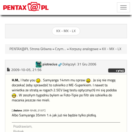
Togg
navi
KX - MX - LX
PENTAX@PL Strona Główna
»
Czym...
»
Korpusy analogowe
»
KX - MX - LX
piotrecius
Dołączył: 31 Gru 2006
2009-10-05, 21:56
H.M.
, I hate you
. Samyanga 14mm mu spraw
. Ja się nie mogę
doczekać żeby sprawdzić to szkiełko z ME-Superkiem. I nawet ta
winietka ze stratą w rogach 2.5EV (wg testu optycznych) mi się podoba
. W zeszłym tygodniu byłem w Foto-Tipie po filtr ale szkiełka do
macania jeszcze nie mieli.
[
Dodano
: 2009-10-05, 21:57
]
Albo Samyanga 35mm 1.4 jak już nie będzie tylko plotką.
Pozdrawiam,
Piotrek