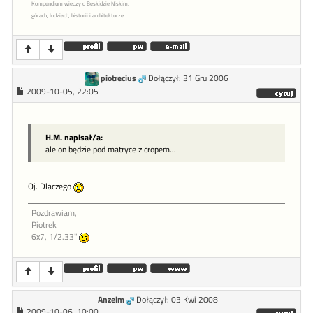
Kompendium wiedzy o Beskidzie Niskim,
górach, ludziach, historii i architekturze.
piotrecius
Dołączył: 31 Gru 2006
2009-10-05, 22:05
H.M. napisał/a:
ale on będzie pod matryce z cropem...
Oj. Dlaczego
Pozdrawiam,
Piotrek
6x7, 1/2.33"
Anzelm
Dołączył: 03 Kwi 2008
2009-10-06, 10:00