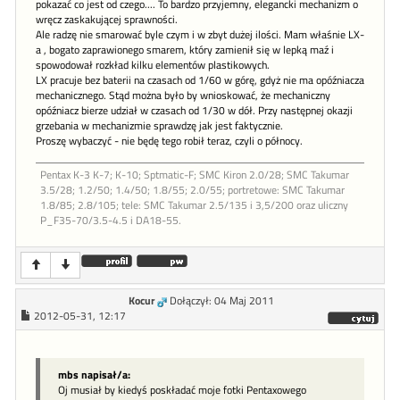
pokazać co jest od czego.... To bardzo przyjemny, elegancki mechanizm o
wręcz zaskakującej sprawności.
Ale radzę nie smarować byle czym i w zbyt dużej ilości. Mam właśnie LX-
a , bogato zaprawionego smarem, który zamienił się w lepką maź i
spowodował rozkład kilku elementów plastikowych.
LX pracuje bez baterii na czasach od 1/60 w górę, gdyż nie ma opóźniacza
mechanicznego. Stąd można było by wnioskować, że mechaniczny
opóźniacz bierze udział w czasach od 1/30 w dół. Przy następnej okazji
grzebania w mechanizmie sprawdzę jak jest faktycznie.
Proszę wybaczyć - nie będę tego robił teraz, czyli o północy.
Pentax K-3 K-7; K-10; Sptmatic-F; SMC Kiron 2.0/28; SMC Takumar
3.5/28; 1.2/50; 1.4/50; 1.8/55; 2.0/55; portretowe: SMC Takumar
1.8/85; 2.8/105; tele: SMC Takumar 2.5/135 i 3,5/200 oraz uliczny
P_F35-70/3.5-4.5 i DA18-55.
Kocur
Dołączył: 04 Maj 2011
2012-05-31, 12:17
mbs napisał/a:
Oj musiał by kiedyś poskładać moje fotki Pentaxowego