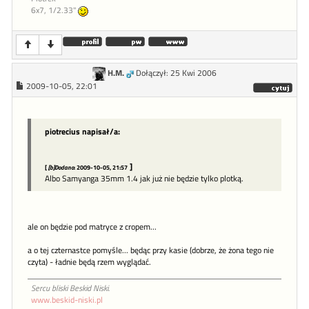
6x7, 1/2.33"
H.M.
Dołączył: 25 Kwi 2006
2009-10-05, 22:01
piotrecius napisał/a:
]
[
[b]Dodano
: 2009-10-05, 21:57
Albo Samyanga 35mm 1.4 jak już nie będzie tylko plotką.
ale on będzie pod matryce z cropem...
a o tej czternastce pomyśle... będąc przy kasie (dobrze, że żona tego nie
czyta) - ładnie będą rzem wyglądać.
Sercu bliski Beskid Niski.
www.beskid-niski.pl