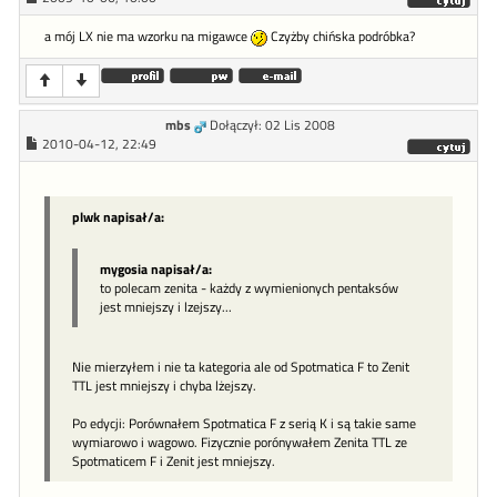
a mój LX nie ma wzorku na migawce
Czyżby chińska podróbka?
mbs
Dołączył: 02 Lis 2008
2010-04-12, 22:49
plwk napisał/a:
mygosia napisał/a:
to polecam zenita - każdy z wymienionych pentaksów
jest mniejszy i lzejszy...
Nie mierzyłem i nie ta kategoria ale od Spotmatica F to Zenit
TTL jest mniejszy i chyba lżejszy.
Po edycji: Porównałem Spotmatica F z serią K i są takie same
wymiarowo i wagowo. Fizycznie porónywałem Zenita TTL ze
Spotmaticem F i Zenit jest mniejszy.