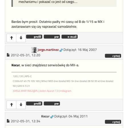
mechanizmu i pokazać co jest od czego....
Bardzo bym prosił. Ostatnio padły mi czasy od B do 1/15 w MX i
zastanawiam się czy naprawiać samodzielnie.
jorge.martinez
Dołączył: 16 Maj 2007
2012-05-31, 12:20
Kocur
, w sieci znajdziesz serwisówkę do MX-a.
120 | 135 | APS-C
C330s 67 45 75 105 165 | MXx2 MES (nie działa) MZ-5n (nie działa) 28 50 35 43 (nie działa)
50 | GRII K-5 21
JORGE.MARTINEZ@PL
|
Jeden Aparat 7.0
|
Instagram
Kocur
Dołączył: 04 Maj 2011
2012-05-31, 12:34