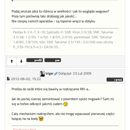
Podaj jeszcze jaka to różnica w wielkości i jak to wygląda wagowo?
Poza tym porównaj taki drobiazg jak jakość...
Nie cierpię ruskich aparatów - są toporne wręcz w dotyku.
Pentax K-3 K-7; K-10; Sptmatic-F; SMC Kiron 2.0/28; SMC Takumar
3.5/28; 1.2/50; 1.4/50; 1.8/55; 2.0/55; portretowe: SMC Takumar
1.8/85; 2.8/105; tele: SMC Takumar 2.5/135 i 3,5/200 oraz uliczny
P_F35-70/3.5-4.5 i DA18-55.
triger
Dołączył: 23 Lut 2009
2012-06-02, 15:22
Prośba do osób które się bawiły w rozkręcanie MX-a...
Jak do jasnej ciasnej zamontować z powrotem spust migawki? Sam mi
się w torbie odkręcił jakimś cudem
Cały mechanizm rozkręciłem, ale nie mogę wpasować pierwszej części
leżącej na na body
Raczkujący blog