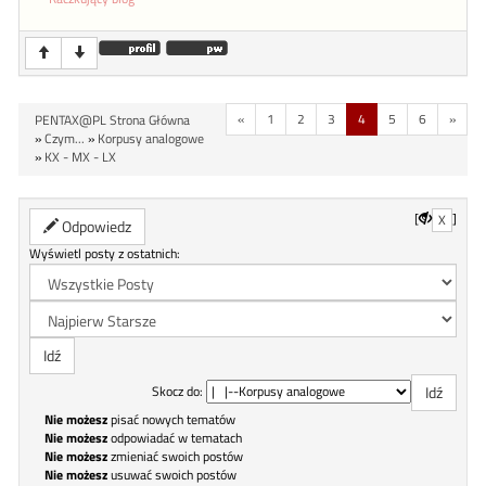
«
1
2
3
4
5
6
»
PENTAX@PL Strona Główna
»
Czym...
»
Korpusy analogowe
»
KX - MX - LX
[
]
X
Odpowiedz
Wyświetl posty z ostatnich:
Skocz do:
Nie możesz
pisać nowych tematów
Nie możesz
odpowiadać w tematach
Nie możesz
zmieniać swoich postów
Nie możesz
usuwać swoich postów