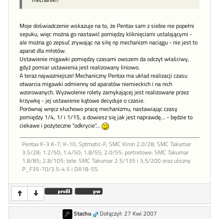
Moje doświadczenie wskazuje na to, że Pentax sam z siebie nie popełni
sepuku, więc można go nastawić pomiędzy kliknięciami ustalającymi -
ale można go zepsuć zrywając na siłę np mechanizm naciągu - nie jest to
aparat dla młotów.
Ustawienie migawki pomiędzy czasami owszem da odczyt właściwy,
gdyż pomiar ustawienia jest realizowany liniowo.
A teraz najważniejsze! Mechaniczny Pentax ma układ realizacji czasu
otwarcia migawki odmienny od aparatów niemieckich i na nich
wzorowanych. Wyzwolenie rolety zamykającej jest realizowane przez
krzywkę - jej ustawienie kątowe decyduje o czasie.
Porównaj wręcz słuchowo pracę mechanizmu, nastawiając czasy
pomiędzy 1/4, 1/ i 1/15, a dowiesz się jak jest naprawdę... - będzie to
ciekawe i pożyteczne "odkrycie"...
Pentax K-3 K-7; K-10; Sptmatic-F; SMC Kiron 2.0/28; SMC Takumar
3.5/28; 1.2/50; 1.4/50; 1.8/55; 2.0/55; portretowe: SMC Takumar
1.8/85; 2.8/105; tele: SMC Takumar 2.5/135 i 3,5/200 oraz uliczny
P_F35-70/3.5-4.5 i DA18-55.
Stachu
Dołączył: 27 Kwi 2007