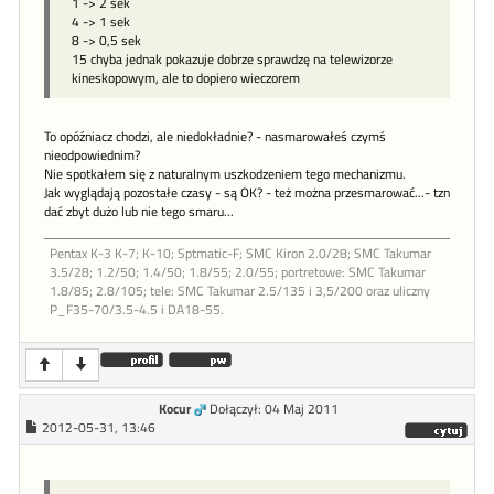
1 -> 2 sek
4 -> 1 sek
8 -> 0,5 sek
15 chyba jednak pokazuje dobrze sprawdzę na telewizorze
kineskopowym, ale to dopiero wieczorem
To opóźniacz chodzi, ale niedokładnie? - nasmarowałeś czymś
nieodpowiednim?
Nie spotkałem się z naturalnym uszkodzeniem tego mechanizmu.
Jak wyglądają pozostałe czasy - są OK? - też można przesmarować...- tzn
dać zbyt dużo lub nie tego smaru...
Pentax K-3 K-7; K-10; Sptmatic-F; SMC Kiron 2.0/28; SMC Takumar
3.5/28; 1.2/50; 1.4/50; 1.8/55; 2.0/55; portretowe: SMC Takumar
1.8/85; 2.8/105; tele: SMC Takumar 2.5/135 i 3,5/200 oraz uliczny
P_F35-70/3.5-4.5 i DA18-55.
Kocur
Dołączył: 04 Maj 2011
2012-05-31, 13:46