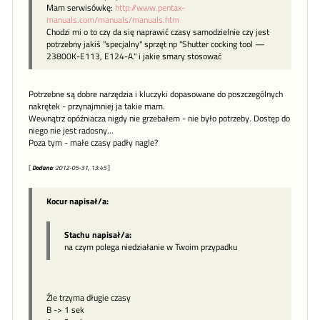
Mam serwisówkę:
http://www.pentax-
manuals.com/manuals/manuals.htm
Chodzi mi o to czy da się naprawić czasy samodzielnie czy jest
potrzebny jakiś "specjalny" sprzęt np "Shutter cocking tool —
23800K-E113, E124-A." i jakie smary stosować
Potrzebne są dobre narzędzia i kluczyki dopasowane do poszczególnych
nakrętek - przynajmniej ja takie mam.
Wewnątrz opóźniacza nigdy nie grzebałem - nie było potrzeby. Dostęp do
niego nie jest radosny...
Poza tym - małe czasy padły nagle?
[
Dodano
: 2012-05-31, 13:45
]
Kocur napisał/a:
Stachu napisał/a:
na czym polega niedziałanie w Twoim przypadku
Źle trzyma długie czasy
B -> 1 sek