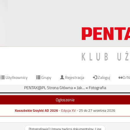
Użytkownicy
Grupy
Rejestracja
Zaloguj
D/N
PENTAX@PL Strona Główna
»
Jak...
»
Fotografia
Ogłoszenie
Kaszubskie Grzybki AD 2026
- Edycja XV -
25 do 27 września 2026
[fotografowie] Uznany twórca dokumentalny: Lipa