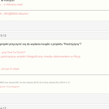
y w Polityce?
...-z-teksasu.read
/ph...965@N06/albums/
15:12
rojekt przyczynić się do wydania książki z projektu "Postrzyżyny"?
l/...yny/24474/34457
55,postrzyzyny-projekt-fotograficzny-miedzy-dokumentem-a-fikcja
..ki/cut-it-short
S (nie działa) MZ-5n (nie działa) 28 50 35 43 (nie działa) 50 | GRII K-5 21
parat 7.0
|
Instagram
14:12