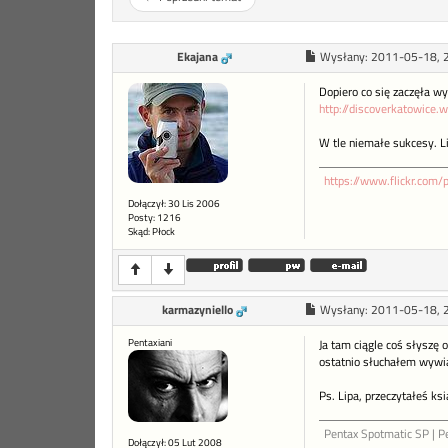
Ekajana
Wysłany:
2011-05-18, 
Dopiero co się zaczęła wy
http://discoverkatowice.w
W tle niemałe sukcesy. Li
https://www.flickr.com
Dołączył: 30 Lis 2006
Posty: 1216
Skąd: Płock
karmazyniello
Wysłany:
2011-05-18, 
Pentaxiani
Ja tam ciągle coś słyszę o
ostatnio słuchałem wywi
Ps. Lipa, przeczytałeś ks
Pentax Spotmatic SP | P
Dołączył: 05 Lut 2008