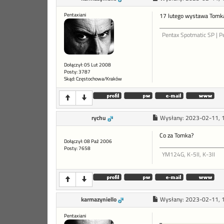
Pentaxiani
17 lutego wystawa Tomk
Pentax Spotmatic SP | P
Dołączył: 05 Lut 2008
Posty: 3787
Skąd: Częstochowa/Kraków
rychu
Wysłany:
2023-02-11, 
Co za Tomka?
Dołączył: 08 Paź 2006
Posty: 7658
YM124G, K-5II, K-3II
karmazyniello
Wysłany:
2023-02-11, 
Pentaxiani