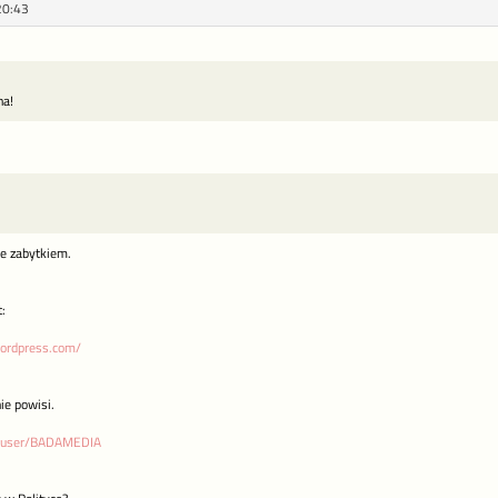
20:43
na!
ie zabytkiem.
:
wordpress.com/
ie powisi.
m/user/BADAMEDIA