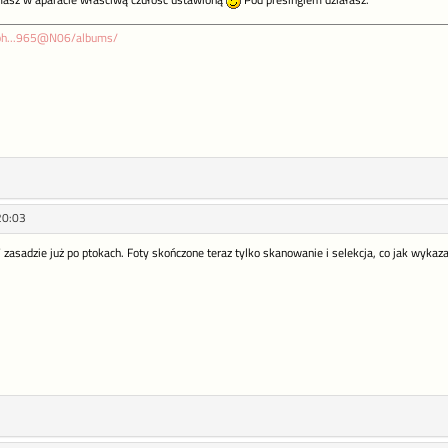
masz w aparacie właściwą czułość ustawioną
Pod presingiem działasz.
/ph...965@N06/albums/
20:03
 zasadzie już po ptokach. Foty skończone teraz tylko skanowanie i selekcja, co jak wykaz