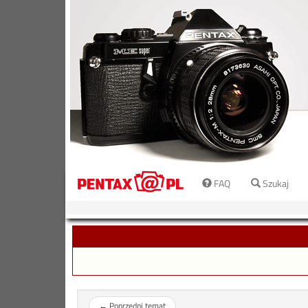
FAQ
Szukaj
←
Poprzedni temat