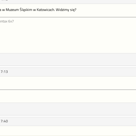
a w Muzeum Śląskim w Katowicach. Widzimy się?
entax 6x7
17:13
17:40