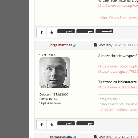
Widzieliście materiał Lip
http://www.polityka.pl/sw
https://www.flickr.com
jorge.martinez
Wysłany:
2021-09-08, 
S Y N D Y K A T
A może chcecie wesprzeć p
https://www.fotopolis.p
https://fotoblogia.pl/76
Tu strona na kickstarerze:
https://www.kickstarter.c.
Dołączył: 16 Maj 2007
Posty: 16150
120 | 135 | APS-C
Skąd: Warszawa
C330s 67 45 75 105 165 | MXx2 ME
JORGE.MARTINEZ@PL
|
Jeden A
karmazyniello
Wysłany:
2023-02-11, 