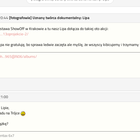
20:44
[fotografowie] Uznany twórca dokumentalny: Lipa
stawa ShowOff w Krakowie a tu nasz Lipa dołącza do takiej oto akcji:
...13oprojekcie-2/
pa nie gratuluję, bo sprawa ledwie zaczęta ale myślę, że wszyscy kibicujemy i trzymamy k
/ph...965@N06/albums/
21:00
 Lipie,
adu na Trójce
iążkę?
entax 6x7