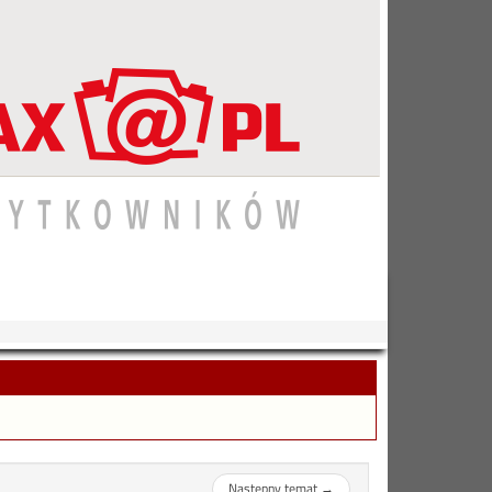
Następny temat
→