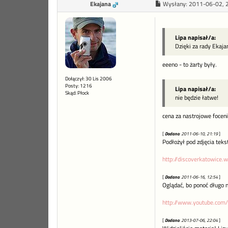
Ekajana
Wysłany:
2011-06-02, 
Lipa napisał/a:
Dzięki za rady Ekaja
eeeno - to żarty były.
Dołączył: 30 Lis 2006
Posty: 1216
Lipa napisał/a:
Skąd: Płock
nie będzie łatwe!
cena za nastrojowe focen
[
Dodano
: 2011-06-10, 21:19
]
Podłożył pod zdjęcia tekst
http://discoverkatowice.
[
Dodano
: 2011-06-16, 12:54
]
Oglądać, bo ponoć długo n
http://www.youtube.co
[
Dodano
: 2013-07-06, 22:04
]