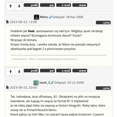
Michu
Dołączył: 18 Kwi 2006
2023-09-23, 12:58
Podobnie jak
Keek
, zastanawiam się nad tym. Mógłbyś Jacek skrobnąć
słówko więcej? Wymagania techniczne zleceń? Stocki?
Wracając do tematu.
Korpus trochę duży. I wielka szkoda, że Nikon nie posiada natywnych
obiektywów pod bagnet
Z
z pierścieniem przysłon.
Z poważaniem - Michu, Licencjonowany Pogromca Vampirów :)=
Jacek_Z
Dołączył: 25 Lis 2009
2023-09-23, 20:40
Tak, kalendarze, druk offsetowy, B1. Obrabiałeś mi pliki na mniejsze
kalendarze, ale kupują mi więcej na format B1 (i trójdzielne)
Ja nie robię zdjęć które sie zapiszą w historii fotografii. Robię takie, które
wiszą rok w firmach/biurach/domu.
Klient patrzy na ilość Mpx i to czasami bywa jedyne kryterium. Czasami