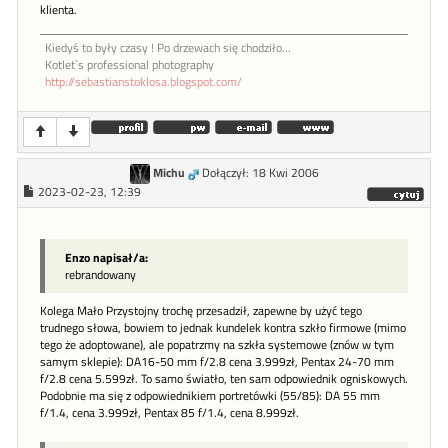
klienta.
Kiedyś to były czasy ! Po drzewach się chodziło...
Kotlet`s professional photography
http://sebastianstoklosa.blogspot.com/
Michu
Dołączył: 18 Kwi 2006
2023-02-23, 12:39
Enzo napisał/a:
rebrandowany
Kolega Mało Przystojny trochę przesadził, zapewne by użyć tego
trudnego słowa, bowiem to jednak kundelek kontra szkło firmowe (mimo
tego że adoptowane), ale popatrzmy na szkła systemowe (znów w tym
samym sklepie): DA16-50 mm f/2.8 cena 3.999zł, Pentax 24-70 mm
f/2.8 cena 5.599zł. To samo światło, ten sam odpowiednik ogniskowych.
Podobnie ma się z odpowiednikiem portretówki (55/85): DA 55 mm
f/1.4, cena 3.999zł, Pentax 85 f/1.4, cena 8.999zł.