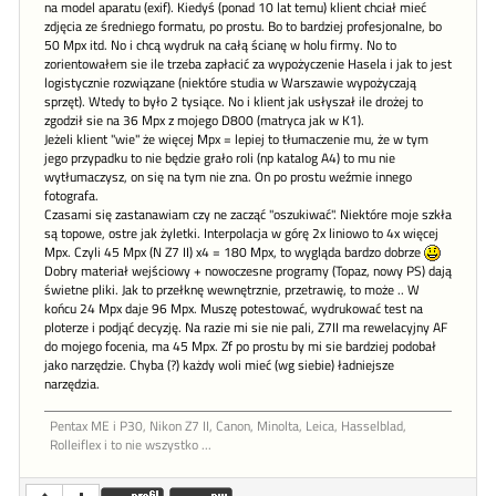
na model aparatu (exif). Kiedyś (ponad 10 lat temu) klient chciał mieć
zdjęcia ze średniego formatu, po prostu. Bo to bardziej profesjonalne, bo
50 Mpx itd. No i chcą wydruk na całą ścianę w holu firmy. No to
zorientowałem sie ile trzeba zapłacić za wypożyczenie Hasela i jak to jest
logistycznie rozwiązane (niektóre studia w Warszawie wypożyczają
sprzęt). Wtedy to było 2 tysiące. No i klient jak usłyszał ile drożej to
zgodził sie na 36 Mpx z mojego D800 (matryca jak w K1).
Jeżeli klient "wie" że więcej Mpx = lepiej to tłumaczenie mu, że w tym
jego przypadku to nie będzie grało roli (np katalog A4) to mu nie
wytłumaczysz, on się na tym nie zna. On po prostu weźmie innego
fotografa.
Czasami się zastanawiam czy ne zacząć "oszukiwać". Niektóre moje szkła
są topowe, ostre jak żyletki. Interpolacja w górę 2x liniowo to 4x więcej
Mpx. Czyli 45 Mpx (N Z7 II) x4 = 180 Mpx, to wygląda bardzo dobrze
Dobry materiał wejściowy + nowoczesne programy (Topaz, nowy PS) dają
świetne pliki. Jak to przełknę wewnętrznie, przetrawię, to może .. W
końcu 24 Mpx daje 96 Mpx. Muszę potestować, wydrukować test na
ploterze i podjąć decyzję. Na razie mi sie nie pali, Z7II ma rewelacyjny AF
do mojego focenia, ma 45 Mpx. Zf po prostu by mi sie bardziej podobał
jako narzędzie. Chyba (?) każdy woli mieć (wg siebie) ładniejsze
narzędzia.
Pentax ME i P30, Nikon Z7 II, Canon, Minolta, Leica, Hasselblad,
Rolleiflex i to nie wszystko ...