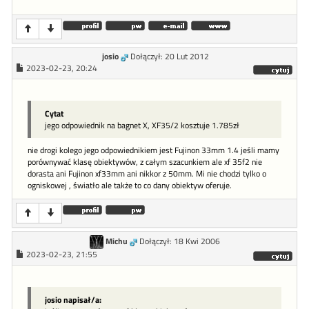
josio
Dołączył: 20 Lut 2012
2023-02-23, 20:24
Cytat
jego odpowiednik na bagnet X, XF35/2 kosztuje 1.785zł
nie drogi kolego jego odpowiednikiem jest Fujinon 33mm 1.4 jeśli mamy
porównywać klasę obiektywów, z całym szacunkiem ale xf 35f2 nie
dorasta ani Fujinon xf33mm ani nikkor z 50mm. Mi nie chodzi tylko o
ogniskowej , światło ale także to co dany obiektyw oferuje.
Michu
Dołączył: 18 Kwi 2006
2023-02-23, 21:55
josio napisał/a: