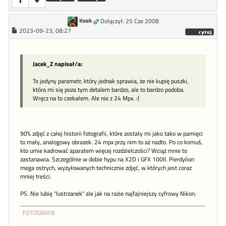
Keek
Dołączył: 25 Cze 2008
2023-09-23, 08:27
Jacek_Z napisał/a:
To jedyny parametr, który jednak sprawia, że nie kupię puszki,
która mi się poza tym detalem bardzo, ale to bardzo podoba.
Wręcz na to czekałem. Ale nie z 24 Mpx. :(
90% zdjęć z całej historii fotografii, które zostały mi jako tako w pamięci
to mały, analogowy obrazek. 24 mpx przy nim to aż nadto. Po co komuś,
kto umie kadrować aparatem więcej rozdzielczości? Wciąż mnie to
zastanawia. Szczególnie w dobie hypu na X2D i GFX 100II. Pierdylion
mega ostrych, wyżyłowanych technicznie zdjęć, w których jest coraz
mniej treści.
PS. Nie lubię "lustrzanek" ale jak na razie najfajniejszy cyfrowy Nikon.
FOTOGRAFIE