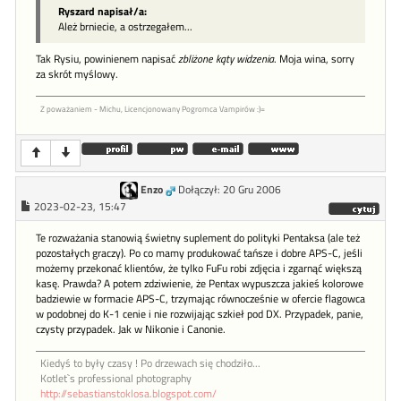
Ryszard napisał/a:
Ależ brniecie, a ostrzegałem...
Tak Rysiu, powinienem napisać
zbliżone kąty widzenia
. Moja wina, sorry
za skrót myślowy.
Z poważaniem - Michu, Licencjonowany Pogromca Vampirów :)=
Enzo
Dołączył: 20 Gru 2006
2023-02-23, 15:47
Te rozważania stanowią świetny suplement do polityki Pentaksa (ale też
pozostałych graczy). Po co mamy produkować tańsze i dobre APS-C, jeśli
możemy przekonać klientów, że tylko FuFu robi zdjęcia i zgarnąć większą
kasę. Prawda? A potem zdziwienie, że Pentax wypuszcza jakieś kolorowe
badziewie w formacie APS-C, trzymając równocześnie w ofercie flagowca
w podobnej do K-1 cenie i nie rozwijając szkieł pod DX. Przypadek, panie,
czysty przypadek. Jak w Nikonie i Canonie.
Kiedyś to były czasy ! Po drzewach się chodziło...
Kotlet`s professional photography
http://sebastianstoklosa.blogspot.com/