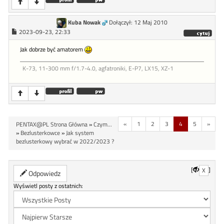
Kuba Nowak
Dołączył: 12 Maj 2010
2023-09-23, 22:33
Jak dobrze być amatorem
K-73, 11-300 mm f/1.7-4.0, agfatroniki, E-P7, LX15, XZ-1
«
1
2
3
4
5
»
PENTAX@PL Strona Główna
»
Czym...
»
Bezlusterkowce
»
Jak system
bezlusterkowy wybrać w 2022/2023 ?
[
]
X
Odpowiedz
Wyświetl posty z ostatnich: