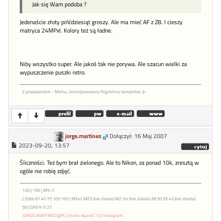
Jak się Wam podoba ?
Jedenaście złoty pińćdziesiąt groszy. Ale ma mieć AF z Z8. I cieszy
matryca 24MPxl. Kolory też są ładne.
Niby wszystko super. Ale jakoś tak nie porywa. Ale szacun wielki za
wypuszczenie puszki retro.
Z poważaniem - Michu, Licencjonowany Pogromca Vampirów :)=
jorge.martinez
Dołączył: 16 Maj 2007
2023-09-20, 13:57
Śliczności. Też bym brał zielonego. Ale to Nikon, za ponad 10k, zresztą w
ogóle nie robię zdjęć.
120 | 135 | APS-C
C330s 67 45 75 105 165 | MXx2 MES (nie działa) MZ-5n (nie działa) 28 50 35 43 (nie działa)
50 | GRII K-5 21
JORGE.MARTINEZ@PL
|
Jeden Aparat 7.0
|
Instagram