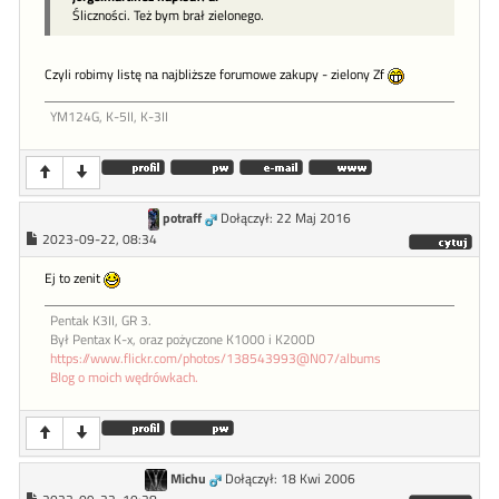
Śliczności. Też bym brał zielonego.
Czyli robimy listę na najbliższe forumowe zakupy - zielony Zf
YM124G, K-5II, K-3II
potraff
Dołączył: 22 Maj 2016
2023-09-22, 08:34
Ej to zenit
Pentak K3II, GR 3.
Był Pentax K-x, oraz pożyczone K1000 i K200D
https://www.flickr.com/photos/138543993@N07/albums
Blog o moich wędrówkach.
Michu
Dołączył: 18 Kwi 2006