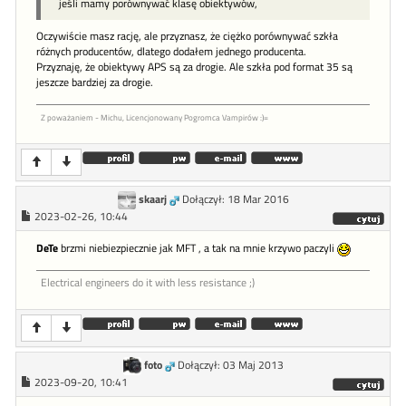
jeśli mamy porównywać klasę obiektywów,
Oczywiście masz rację, ale przyznasz, że ciężko porównywać szkła
różnych producentów, dlatego dodałem jednego producenta.
Przyznaję, że obiektywy APS są za drogie. Ale szkła pod format 35 są
jeszcze bardziej za drogie.
Z poważaniem - Michu, Licencjonowany Pogromca Vampirów :)=
skaarj
Dołączył: 18 Mar 2016
2023-02-26, 10:44
DeTe
brzmi niebiezpiecznie jak MFT , a tak na mnie krzywo paczyli
Electrical engineers do it with less resistance ;)
foto
Dołączył: 03 Maj 2013
2023-09-20, 10:41