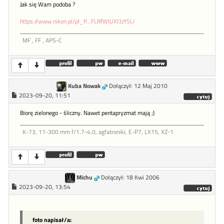
Jak się Wam podoba ?
https://www.nikon.pl/pl_P...FLRfWlUXI3JYSLI
MF , FF , APS-C
Kuba Nowak
Dołączył: 12 Maj 2010
2023-09-20, 11:51
Biorę zielonego - śliczny. Nawet pentapryzmat mają ;)
K-73, 11-300 mm f/1.7-4.0, agfatroniki, E-P7, LX15, XZ-1
Michu
Dołączył: 18 Kwi 2006
2023-09-20, 13:54
foto napisał/a: