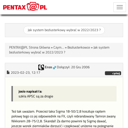
Togg
navi
Jak system bezlusterkowy wybrać w 2022/2023 ?
PENTAX@PL Strona Główna
»
Czym...
»
Bezlusterkowce
»
Jak system
bezlusterkowy wybrać w 2022/2023 ?
Enzo
Dołączył: 20 Gru 2006
2023-02-23, 12:17
josio napisał/a:
szkła APSC są za drogie
Też tak uważam. Przecież taka Sigma 18-50/2,8 kosztuje raptem
połowę tego co jej odpowiednik na FX, czyli rebrandowany Tamron zwany
Nikkorem 28-75/2,8. Skandal! Za darmo powinni tę Sigmę dawać,
jeszcze worek ziemniaków dorzucić i czapkować uniżenie na pożegnanie