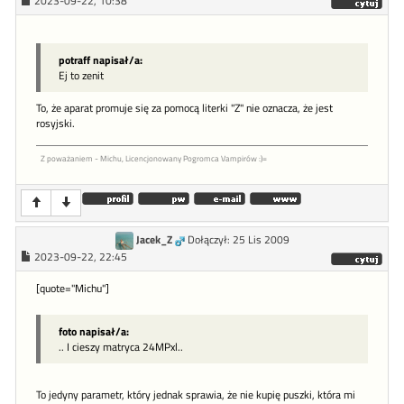
2023-09-22, 10:38
potraff napisał/a:
Ej to zenit
To, że aparat promuje się za pomocą literki "Z" nie oznacza, że jest
rosyjski.
Z poważaniem - Michu, Licencjonowany Pogromca Vampirów :)=
Jacek_Z
Dołączył: 25 Lis 2009
2023-09-22, 22:45
[quote="Michu"]
foto napisał/a:
.. I cieszy matryca 24MPxl..
To jedyny parametr, który jednak sprawia, że nie kupię puszki, która mi