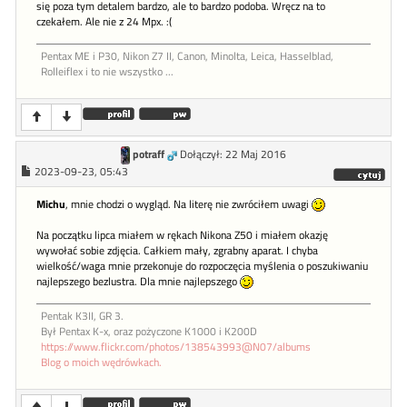
się poza tym detalem bardzo, ale to bardzo podoba. Wręcz na to
czekałem. Ale nie z 24 Mpx. :(
Pentax ME i P30, Nikon Z7 II, Canon, Minolta, Leica, Hasselblad,
Rolleiflex i to nie wszystko ...
potraff
Dołączył: 22 Maj 2016
2023-09-23, 05:43
Michu
, mnie chodzi o wygląd. Na literę nie zwróciłem uwagi
Na początku lipca miałem w rękach Nikona Z50 i miałem okazję
wywołać sobie zdjęcia. Całkiem mały, zgrabny aparat. I chyba
wielkość/waga mnie przekonuje do rozpoczęcia myślenia o poszukiwaniu
najlepszego bezlustra. Dla mnie najlepszego
Pentak K3II, GR 3.
Był Pentax K-x, oraz pożyczone K1000 i K200D
https://www.flickr.com/photos/138543993@N07/albums
Blog o moich wędrówkach.