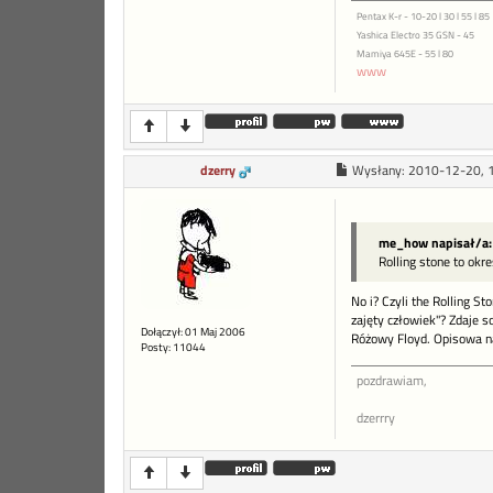
Pentax K-r - 10-20 l 30 l 55 l 85
Yashica Electro 35 GSN - 45
Mamiya 645E - 55 l 80
www
dzerry
Wysłany:
2010-12-20, 
me_how napisał/a:
Rolling stone to okr
No i? Czyli the Rolling S
zajęty człowiek"? Zdaje s
Dołączył: 01 Maj 2006
Różowy Floyd. Opisowa na
Posty: 11044
pozdrawiam,
dzerrry