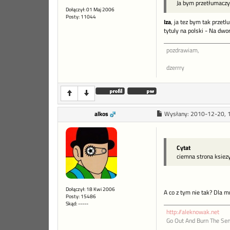
Ja bym przetłumaczy
Dołączył: 01 Maj 2006
Posty: 11044
Iza
, ja tez bym tak przet
tytuly na polski - Na dwo
pozdrawiam,
dzerrry
alkos
Wysłany:
2010-12-20, 
Cytat
ciemna strona ksiez
Dołączył: 18 Kwi 2006
A co z tym nie tak? Dla m
Posty: 15486
Skąd: -----
http://aleknowak.net
Go Out And Burn The Sen