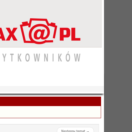
Następny temat
→