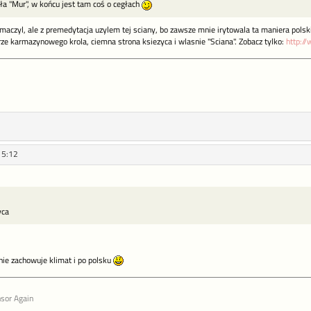
ła "Mur", w końcu jest tam coś o cegłach
lumaczyl, ale z premedytacja uzylem tej sciany, bo zawsze mnie irytowala ta maniera pols
rze karmazynowego krola, ciemna strona ksiezyca i wlasnie "Sciana". Zobacz tylko:
http:/
15:12
yca
nie zachowuje klimat i po polsku
sor Again