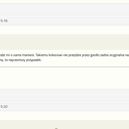
15:16
hodzi mi o sama maniere. Takiemu kolesiowi nie przejdzie przez gardlo zadna oryginalna naz
ny, to najczestszy przypadek.
15:20