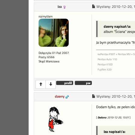
Iza
Wysłany:
2010-12-20, 
rozmyślam
dzerry napisał/a:
album "Ściana" zesp
Ja bym przetłumaczyła "M
Dołączyła: 01 Paź 2007
4xPentax P30T + Pentax MV +
Posty: 6566
Pentax Auto 110
Skąd: Warszawa
Pentax K10D
Fujifilm X20
dzerry
Wysłany:
2010-12-20, 
Dodam tylko, ze pelen idi
[
Dodano
: 2010-12-20, 15:01
]
Iza napisał/a: