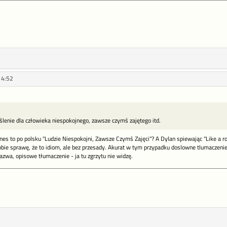
14:52
eślenie dla człowieka niespokojnego, zawsze czymś zajętego itd.
tones to po polsku "Ludzie Niespokojni, Zawsze Czymś Zajęci"? A Dylan spiewając "Like a r
obie sprawę, że to idiom, ale bez przesady. Akurat w tym przypadku doslowne tlumaczenie
zwa, opisowe tłumaczenie - ja tu zgrzytu nie widzę.