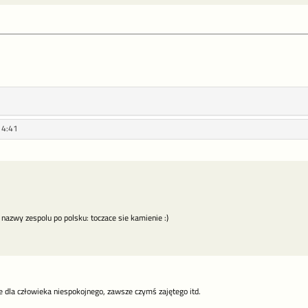
14:41
 nazwy zespolu po polsku: toczace sie kamienie :)
ie dla człowieka niespokojnego, zawsze czymś zajętego itd.