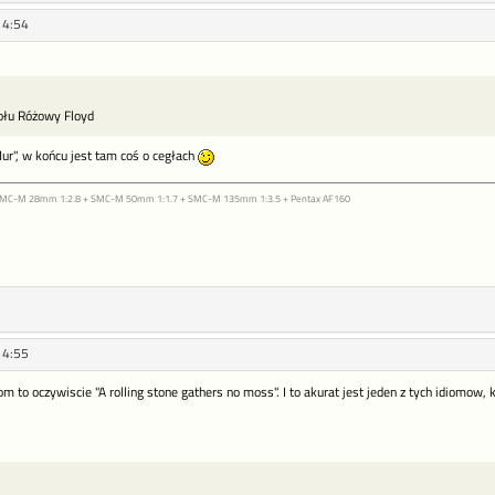
14:54
ołu Różowy Floyd
ur", w końcu jest tam coś o cegłach
 SMC-M 28mm 1:2.8 + SMC-M 50mm 1:1.7 + SMC-M 135mm 1:3.5 + Pentax AF160
14:55
om to oczywiscie "A rolling stone gathers no moss". I to akurat jest jeden z tych idiomow