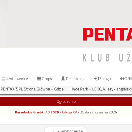
Użytkownicy
Grupy
Rejestracja
Zaloguj
D/N
PENTAX@PL Strona Główna
»
Gdzie...
»
Hyde Park
»
LEKCJA: język angielski
Ogłoszenie
Kaszubskie Grzybki AD 2026
- Edycja XV -
25 do 27 września 2026
LEKCJA: język angielski