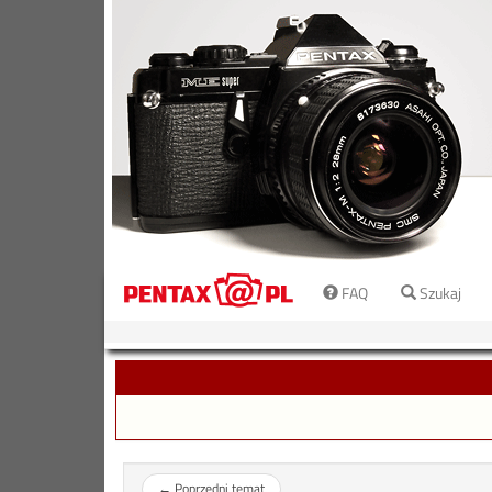
FAQ
Szukaj
←
Poprzedni temat