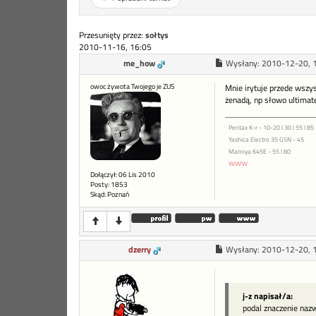
Przesunięty przez:
sołtys
2010-11-16, 16:05
me_how
Wysłany:
2010-12-20, 
owoc żywota Twojego je ZUS
Mnie irytuje przede wszy
żenadą, np słowo ultimate
Pentax K-r - 10-20 l 30 l 55 l 85
Yashica Electro 35 GSN - 45
Mamiya 645E - 55 l 80
www
Dołączył: 06 Lis 2010
Posty: 1853
Skąd: Poznań
dzerry
Wysłany:
2010-12-20, 
j-z napisał/a:
podal znaczenie nazw