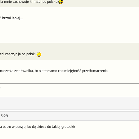
Dla mnie zachowuje klimat i po polsku
 brzmi lepiej...
rzetlumaczyc ja na polski
znaczenia ze słownika, to nie to samo co umiejętność przetłumaczenia
e
15:29
za ostro w poezje, bo dojdziesz do takiej groteski: