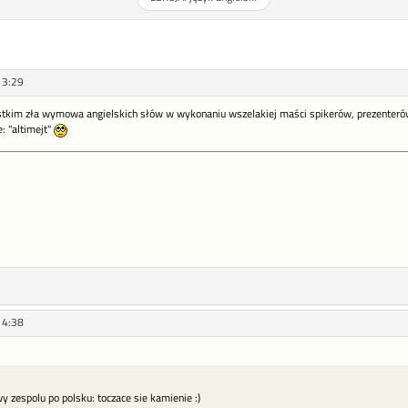
13:29
stkim zła wymowa angielskich słów w wykonaniu wszelakiej maści spikerów, prezenterów
: "altimejt"
14:38
y zespolu po polsku: toczace sie kamienie :)