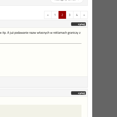
«
1
2
3
4
»
 itp. A już podawanie nazw własnych w reklamach graniczy z