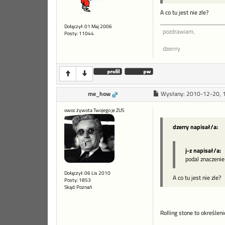
A co tu jest nie zle?
Dołączył: 01 Maj 2006
pozdrawiam,
Posty: 11044
dzerrry
me_how
Wysłany:
2010-12-20, 
owoc żywota Twojego je ZUS
dzerry napisał/a:
j-z napisał/a:
podal znaczenie
Dołączył: 06 Lis 2010
A co tu jest nie zle?
Posty: 1853
Skąd: Poznań
Rolling stone to określen