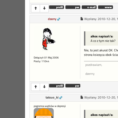
dzerry
Wysłany:
2010-12-20, 
alkos napisał/a:
A co z tym nie tak?
Nie, to jest akurat OK. C
strona ksiezyca obok ścia
Dołączył: 01 Maj 2006
Posty: 11044
pozdrawiam,
dzerrry
tatsuo_ki
Wysłany:
2010-12-20, 
pogromca wątków w depresji
alkos napisał/a: