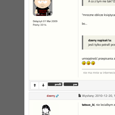
A co z tym nie tak? 
"mroczne oblicze księżyca"
Dołączył: 01 Mar 2009
bo...
Posty: 3314
dzerry napisał/a:
jesli tylko potrafi p
umiejętność przepisania 
nie ma mnie w interneci
dzerry
Wysłany:
2010-12-20, 
tatsuo_ki
, nie lecialbym 