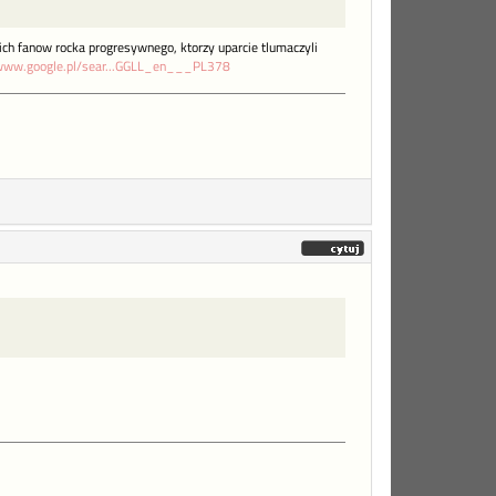
kich fanow rocka progresywnego, ktorzy uparcie tlumaczyli
/www.google.pl/sear...GGLL_en___PL378