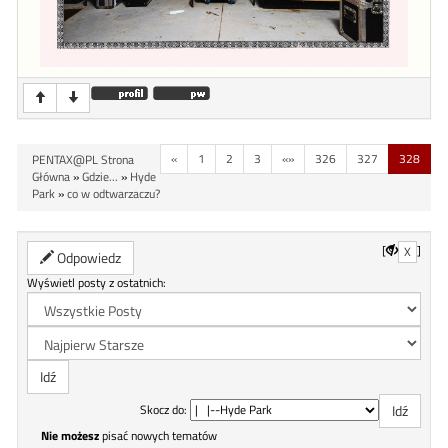
«
1
2
3
«»
326
327
328
PENTAX@PL Strona
Główna
»
Gdzie...
»
Hyde
Park
»
co w odtwarzaczu?
[
]
X
Odpowiedz
Wyświetl posty z ostatnich:
Skocz do:
Nie możesz
pisać nowych tematów