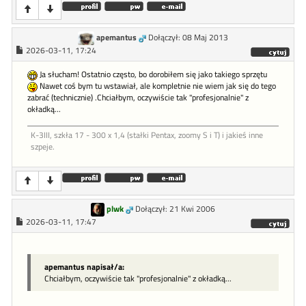
apemantus
Dołączył: 08 Maj 2013
2026-03-11, 17:24
Ja słucham! Ostatnio często, bo dorobiłem się jako takiego sprzętu
Nawet coś bym tu wstawiał, ale kompletnie nie wiem jak się do tego
zabrać (technicznie) .Chciałbym, oczywiście tak "profesjonalnie" z
okładką...
K-3III, szkła 17 - 300 x 1,4 (stałki Pentax, zoomy S i T) i jakieś inne
szpeje.
plwk
Dołączył: 21 Kwi 2006
2026-03-11, 17:47
apemantus napisał/a:
Chciałbym, oczywiście tak "profesjonalnie" z okładką...