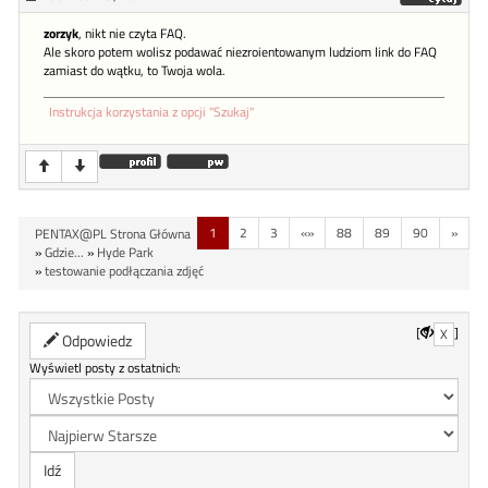
zorzyk
, nikt nie czyta FAQ.
Ale skoro potem wolisz podawać niezroientowanym ludziom link do FAQ
zamiast do wątku, to Twoja wola.
Instrukcja korzystania z opcji "Szukaj"
1
2
3
«»
88
89
90
»
PENTAX@PL Strona Główna
»
Gdzie...
»
Hyde Park
»
testowanie podłączania zdjęć
[
]
X
Odpowiedz
Wyświetl posty z ostatnich: