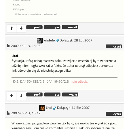
K1000
ME Super
... i kilka innych przydatnych zabaweczek
kristofo
Dołączył: 28 Lut 2007
2007-09-13, 13:03
Litol
,
Sytuacja, którą opisujesz (tzn. taka, że zdjecie wcześniej było widoczne a
później nie) mogła wynikać z faktu, że autor usunął zdjęcie z serwera a
link odwołuje się do nieistniejącego pliku.
K-5, DA* 50-135/2.8, DA* 16-50/2.8
moje zdjęcia
Litol
Dołączył: 14 Sie 2007
2007-09-13, 15:12
W wiekszosci przypadkow pewnie tak bylo, ale moglo tez wynikac z jakiz
waznosci sesji, czy cus (o czym ktos juz pisal). Tak, czy inaczej fajnie, ze