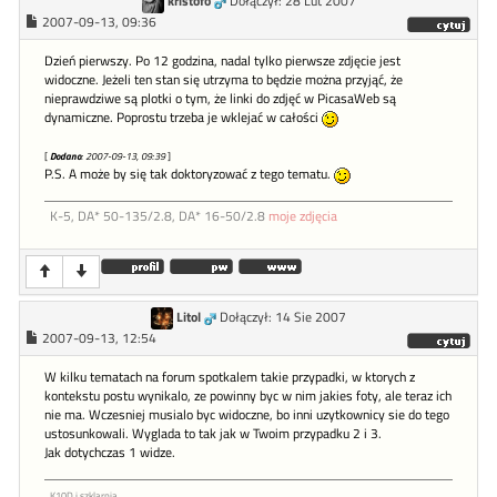
kristofo
Dołączył: 28 Lut 2007
2007-09-13, 09:36
Dzień pierwszy. Po 12 godzina, nadal tylko pierwsze zdjęcie jest
widoczne. Jeżeli ten stan się utrzyma to będzie można przyjąć, że
nieprawdziwe są plotki o tym, że linki do zdjęć w PicasaWeb są
dynamiczne. Poprostu trzeba je wklejać w całości
[
Dodano
: 2007-09-13, 09:39
]
P.S. A może by się tak doktoryzować z tego tematu.
K-5, DA* 50-135/2.8, DA* 16-50/2.8
moje zdjęcia
Litol
Dołączył: 14 Sie 2007
2007-09-13, 12:54
W kilku tematach na forum spotkalem takie przypadki, w ktorych z
kontekstu postu wynikalo, ze powinny byc w nim jakies foty, ale teraz ich
nie ma. Wczesniej musialo byc widoczne, bo inni uzytkownicy sie do tego
ustosunkowali. Wyglada to tak jak w Twoim przypadku 2 i 3.
Jak dotychczas 1 widze.
K10D i szklarnia