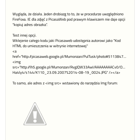
Wygląda, że działa. Jeden drobiazg to to, że w procedurze uwzględniono
FireFoxa. IE dla zdjęć z PicasaWeb pod prawym klawiszem nie daje opcji
"kopiuj adres obrazka".
Test innej opcji.
Wklejenie całego kodu jaki Picasaweb udostępnia autorowi jako "Kod
HTML do umieszczenia w witrynie internetowej"
<a
href="http://picasaweb.google.pl/Mumonzan/PulTusk/photo#5113847553501
<img
src="http://lh5.google.pl/Mumonzan/RvgJQW33AwI/AAAAAAAACv0/OUu5-
Ha4ly4/s144/K110_23.09.2007%2014-08-19_0024.JPG" /></a>
To samo, ale adres z <img src= wstawiony do narzędzia Img forum: