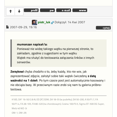
piotr_luk
Dołączył: 14 Kwi 2007
2007-09-29, 19:16
mumonzan napisał/a:
Ponieważ nie widzę takiego wątku na pierwszej stronie, to
zakładam, zgodnie z sugestiami w tym wątku
Wątek ma służyć do testowania załączania linków z innych
serwerów.
Zorzykowi
chyba chodziło o to, żeby każdy, kto nie wie, jak
zaprezentować zdjęcie, założył sobie taki wątek ćwiczebny
z datą
ważności na 1 dzień
. Po tym czasie post jest automatycznie kasowany i
nie obciąża bazy. W przeciwnym razie zrobi się nam tu galeria próbno-
testowa.
K10D, DA* 16-50/2.8 AL ED [IF] SDM, DA 18-55 (w pudełku), DA 50-200, A 50/f1.7, FA
50/f1.4, FA 28-105, FA 80-320 (na chorobowym), Cosina 100/f3.5, Sigma EF-500 DG Super,
Metz 40 MZ-3i
OM-1, OM-2N