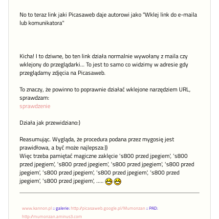
No to teraz link jaki Picasaweb daje autorowi jako "Wklej link do e-maila
lub komunikatora"
Kicha! I to dziwne, bo ten link działa normalnie wywołany z maila czy
wklejony do przeglądarki... To jest to samo co widzimy w adresie gdy
przeglądamy zdjęcia na Picasaweb.
To znaczy, że powinno to poprawnie działać wklejone narzędziem URL,
sprawdzam:
sprawdzenie
Działa jak przewidziano:)
Reasumując. Wygląda, że procedura podana przez mygosię jest
prawidłowa, a być może najlepsza:))
Więc trzeba pamiętać magiczne zaklęcie 's800 przed jpegiem', 's800
przed jpegiem', 's800 przed jpegiem', 's800 przed jpegiem', 's800 przed
jpegiem', 's800 przed jpegiem', 's800 przed jpegiem', 's800 przed
jpegiem', 's800 przed jpegiem', .....
www.kannon.pl
:: galerie:
http://picasaweb.google.pl/Mumonzan
:: PAD:
http://mumonzan.aminus3.com