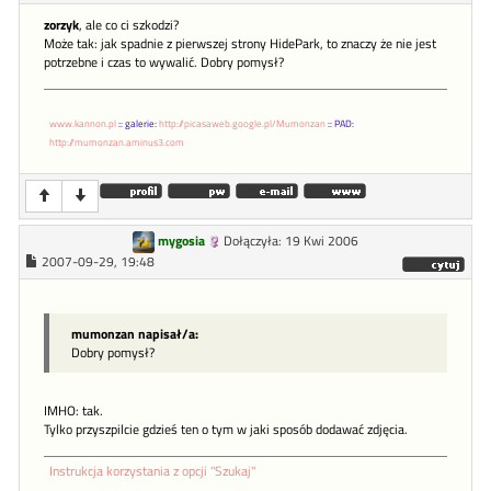
zorzyk
, ale co ci szkodzi?
Może tak: jak spadnie z pierwszej strony HidePark, to znaczy że nie jest
potrzebne i czas to wywalić. Dobry pomysł?
www.kannon.pl
:: galerie:
http://picasaweb.google.pl/Mumonzan
:: PAD:
http://mumonzan.aminus3.com
mygosia
Dołączyła: 19 Kwi 2006
2007-09-29, 19:48
mumonzan napisał/a:
Dobry pomysł?
IMHO: tak.
Tylko przyszpilcie gdzieś ten o tym w jaki sposób dodawać zdjęcia.
Instrukcja korzystania z opcji "Szukaj"