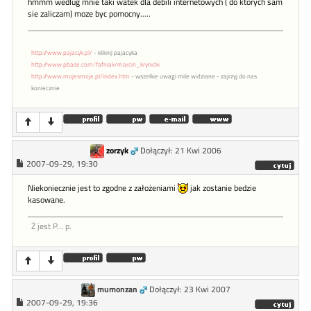
hmmm wedlug mnie taki watek dla debili internetowych ( do ktorych sam
sie zaliczam) moze byc pomocny.....
http://www.pajacyk.pl/
- kliknij pajacyka
http://www.pbase.com/fafniak/marcin_krynicki
http://www.mojesmoje.pl/index.htm
- wszelkie uwagi mile widziane - zajrzyj do nas
koniecznie
zorzyk
Dołączył: 21 Kwi 2006
2007-09-29, 19:30
Niekoniecznie jest to zgodne z założeniami
jak zostanie bedzie
kasowane.
Ż jest P... p.
mumonzan
Dołączył: 23 Kwi 2007
2007-09-29, 19:36