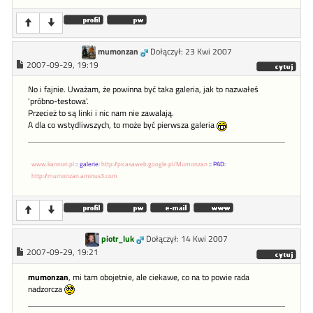
mumonzan
Dołączył: 23 Kwi 2007
2007-09-29, 19:19
No i fajnie. Uważam, że powinna być taka galeria, jak to nazwałeś
'próbno-testowa'.
Przecież to są linki i nic nam nie zawalają.
A dla co wstydliwszych, to może być pierwsza galeria
www.kannon.pl
:: galerie:
http://picasaweb.google.pl/Mumonzan
:: PAD:
http://mumonzan.aminus3.com
piotr_luk
Dołączył: 14 Kwi 2007
2007-09-29, 19:21
mumonzan
, mi tam obojetnie, ale ciekawe, co na to powie rada
nadzorcza