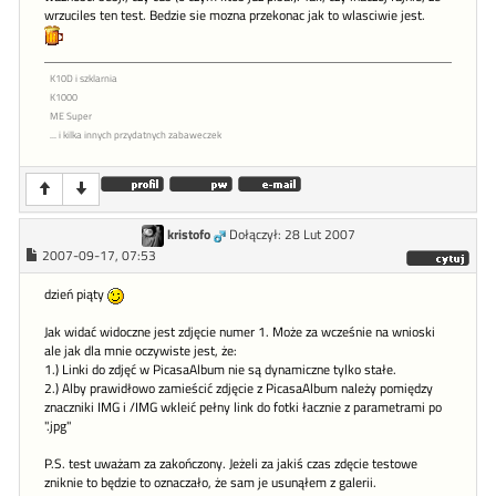
wrzuciles ten test. Bedzie sie mozna przekonac jak to wlasciwie jest.
K10D i szklarnia
K1000
ME Super
... i kilka innych przydatnych zabaweczek
kristofo
Dołączył: 28 Lut 2007
2007-09-17, 07:53
dzień piąty
Jak widać widoczne jest zdjęcie numer 1. Może za wcześnie na wnioski
ale jak dla mnie oczywiste jest, że:
1.) Linki do zdjęć w PicasaAlbum nie są dynamiczne tylko stałe.
2.) Alby prawidłowo zamieścić zdjęcie z PicasaAlbum należy pomiędzy
znaczniki IMG i /IMG wkleić pełny link do fotki łacznie z parametrami po
".jpg"
P.S. test uważam za zakończony. Jeżeli za jakiś czas zdęcie testowe
zniknie to będzie to oznaczało, że sam je usunąłem z galerii.