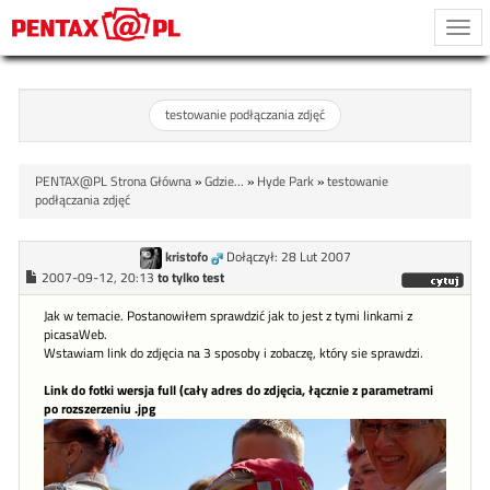
Togg
navi
testowanie podłączania zdjęć
PENTAX@PL Strona Główna
»
Gdzie...
»
Hyde Park
»
testowanie
podłączania zdjęć
kristofo
Dołączył: 28 Lut 2007
2007-09-12, 20:13
to tylko test
Jak w temacie. Postanowiłem sprawdzić jak to jest z tymi linkami z
picasaWeb.
Wstawiam link do zdjęcia na 3 sposoby i zobaczę, który sie sprawdzi.
Link do fotki wersja full (cały adres do zdjęcia, łącznie z parametrami
po rozszerzeniu .jpg