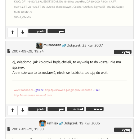
K10D, DA* 16-50/2.8 AL ED [IF] SDM, DA 18-55 (w pudełku), DA 50-200, A 50/f1.7, FA
50/f1.4, FA 28-105, FA 80-320 (na chorobowym), Cosina 100/f3.5, Sigma EF-500 DG Super,
Metz 40 MZ-3i
OM-1, OM-2N
mumonzan
Dołączył: 23 Kwi 2007
2007-09-29, 19:24
oj, wiadomo. Jak kolorowi będą chcieli, to wywalą to do kosza i nie ma
sprawy.
Ale może warto to zostawić, niech se ludziska testują do woli.
www.kannon.pl
:: galerie:
http://picasaweb.google.pl/Mumonzan
:: PAD:
http://mumonzan.aminus3.com
Fafniak
Dołączył: 19 Kwi 2006
2007-09-29, 19:30