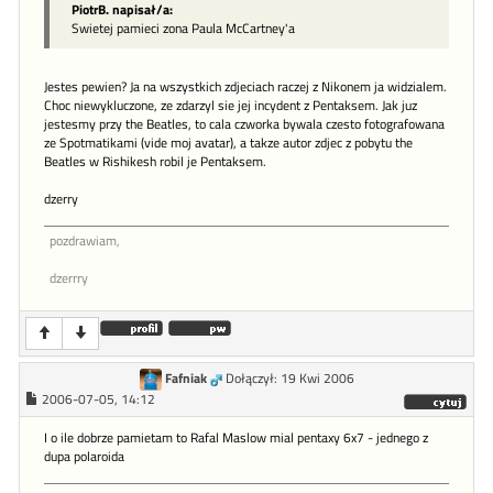
PiotrB. napisał/a:
Swietej pamieci zona Paula McCartney'a
Jestes pewien? Ja na wszystkich zdjeciach raczej z Nikonem ja widzialem.
Choc niewykluczone, ze zdarzyl sie jej incydent z Pentaksem. Jak juz
jestesmy przy the Beatles, to cala czworka bywala czesto fotografowana
ze Spotmatikami (vide moj avatar), a takze autor zdjec z pobytu the
Beatles w Rishikesh robil je Pentaksem.
dzerry
pozdrawiam,
dzerrry
Fafniak
Dołączył: 19 Kwi 2006
2006-07-05, 14:12
I o ile dobrze pamietam to Rafal Maslow mial pentaxy 6x7 - jednego z
dupa polaroida