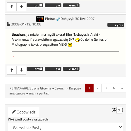
Pietras
Dołączył: 30 Kwi 2007
2008-01-19, 10:06
thrackan
, ja miałem na myśli akurat film "Nobuyoshi Araki -
Arakimentari" sprawdziłem zgadza się 6x7
Co do he Genius of
Photography jakoś przegapiłem MZ-S
.
1
2
3
4
»
PENTAX@PL Strona Główna
»
Czym...
»
Korpusy
analogowe
»
znani i pentax
[
]
X
Odpowiedz
Wyświetl posty z ostatnich: