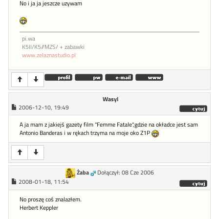
No i ja ja jeszcze uzywam
pi.wa
K5II/K5//MZS/ + zabawki
www.zelaznastudio.pl
Wasyl
2006-12-10, 19:49
A ja mam z jakiejś gazety film "Femme Fatale",gdzie na okładce jest sam
Antonio Banderas i w rękach trzyma na moje oko Z1P
Żaba
Dołączył: 08 Cze 2006
2008-01-18, 11:54
No proszę coś znalazłem.
Herbert Keppler