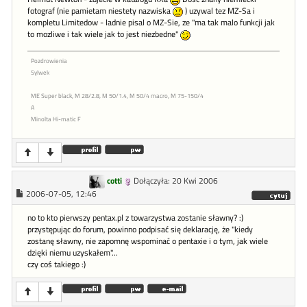
fotograf (nie pamietam niestety nazwiska
) uzywal tez MZ-Sa i
kompletu Limitedow - ladnie pisal o MZ-Sie, ze "ma tak malo funkcji jak
to mozliwe i tak wiele jak to jest niezbedne"
Pozdrowienia
Sylwek
ME Super black, M 28/2.8, M 50/1.4, M 50/4 macro, M 75-150/4
A
Minolta Hi-matic F
cotti
Dołączyła: 20 Kwi 2006
2006-07-05, 12:46
no to kto pierwszy pentax.pl z towarzystwa zostanie sławny? :)
przystępując do forum, powinno podpisać się deklarację, że "kiedy
zostanę sławny, nie zapomnę wspominać o pentaxie i o tym, jak wiele
dzięki niemu uzyskałem"...
czy coś takiego :)