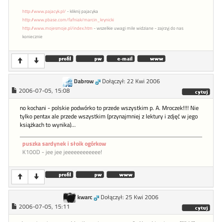
http://www.pajacyk.pl/
- kliknij pajacyka
http://www.pbase.com/fafniak/marcin_krynicki
http://www.mojesmoje.pl/index.htm
- wszelkie uwagi mile widziane - zajrzyj do nas
koniecznie
Dabrow
Dołączył: 22 Kwi 2006
2006-07-05, 15:08
no kochani - polskie podwórko to przede wszystkim p. A. Mroczek!!!! Nie
tylko pentax ale przede wszystkim (przynajmniej z lektury i zdjęć w jego
książkach to wynika)...
puszka sardynek i słoik ogórkow
K100D
- jee jee jeeeeeeeeeeee!
kwarc
Dołączył: 25 Kwi 2006
2006-07-05, 15:11