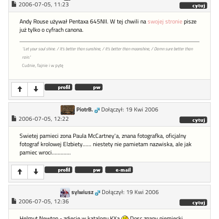
2006-07-05, 11:23
Andy Rouse używał Pentaxa 645NII. W tej chwili na
swojej stronie
pisze
już tylko o cyfrach canona.
"Let your soul shine. / It's better than sunshine, / It's better than moonshine, / Damn sure better than
rain."
Cudnie, fajnie i w pytę
PiotrB.
Dołączył: 19 Kwi 2006
2006-07-05, 12:22
Swietej pamieci zona Paula McCartney'a, znana fotografka, oficjalny
fotograf krolowej Elzbiety...... niestety nie pamietam nazwiska, ale jak
pamiec wroci.............
sylwiusz
Dołączył: 19 Kwi 2006
2006-07-05, 12:36
Helmut Newton - zdjecie w katalogu KXa
Dosc znany niemiecki