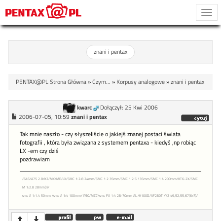
Togg
navi
znani i pentax
PENTAX@PL Strona Główna
»
Czym...
»
Korpusy analogowe
»
znani i pentax
kwarc
Dołączył: 25 Kwi 2006
2006-07-05, 10:59
znani i pentax
Tak mnie naszło - czy słyszeliście o jakiejś znanej postaci świata
fotografii , która była związana z systemem pentaxa - kiedyś ,np robiąc
LX -em czy dziś
pozdrawiam
/645/A75 2.8/K2/MX/ME/LX/SMC 1:2.8 24mm/SMC 1:2 35mm/SMC 1:2.5 135mm/SMC 1:4 200mm/KT6-2X/SMC
M 1:2.8 28mm(I)/
smc A 1:1.4 50mm /smc A 1:4 100mm/ P50/MZ7/smc FA 1:4 28-70mm AL /K100D/AF280T /Y2 49,52,55,67(6x7)/