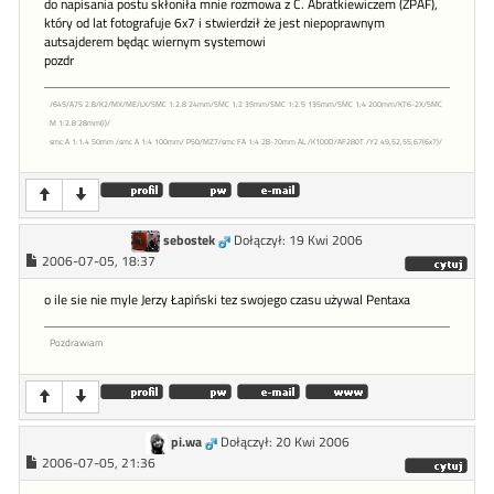
do napisania postu skłoniła mnie rozmowa z C. Abratkiewiczem (ZPAF),
który od lat fotografuje 6x7 i stwierdził że jest niepoprawnym
autsajderem będąc wiernym systemowi
pozdr
/645/A75 2.8/K2/MX/ME/LX/SMC 1:2.8 24mm/SMC 1:2 35mm/SMC 1:2.5 135mm/SMC 1:4 200mm/KT6-2X/SMC
M 1:2.8 28mm(I)/
smc A 1:1.4 50mm /smc A 1:4 100mm/ P50/MZ7/smc FA 1:4 28-70mm AL /K100D/AF280T /Y2 49,52,55,67(6x7)/
sebostek
Dołączył: 19 Kwi 2006
2006-07-05, 18:37
o ile sie nie myle Jerzy Łapiński tez swojego czasu używal Pentaxa
Pozdrawiam
pi.wa
Dołączył: 20 Kwi 2006
2006-07-05, 21:36