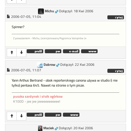
Michu
Dołączył: 18 Kwi 2006
2006-07-05, 11:04
Spinner?
Z poważaniem - Michu, Licencjonowany Pogromca Vampirów :)=
Dabrow
Dołączył: 22 Kwi 2006
2006-07-05, 11:07
Yann Arthus Bertrand - obok reporterskiego canona używa w studio (i nie
tylko) pentaxa 645. Nawet na stronie o tym pisze.
puszka sardynek i słoik ogórkow
K100D
- jee jee jeeeeeeeeeeee!
Maciek
Dołączył: 20 Kwi 2006