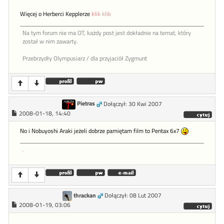
Więcej o Herberci Kepplerze
klik klik
Na tym forum nie ma OT, każdy post jest dokładnie na temat, który
został w nim zawarty.
Przebrzydły Olympusiarz / dla przyjaciół Zygmunt
Pietras
Dołączył: 30 Kwi 2007
2008-01-18, 14:40
No i Nobuyoshi Araki jeżeli dobrze pamiętam film to Pentax 6x7
.
thrackan
Dołączył: 08 Lut 2007
2008-01-19, 03:06