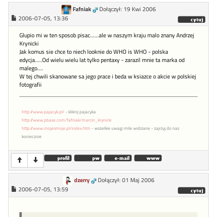
Fafniak
Dołączył: 19 Kwi 2006
2006-07-05, 13:36
Glupio mi w ten sposob pisac......ale w naszym kraju malo znany Andrzej
Krynicki
Jak komus sie chce to niech looknie do WHO is WHO - polska
edycja.....Od wielu wielu lat tylko pentaxy - zarazil mnie ta marka od
malego....
W tej chwili skanowane sa jego prace i beda w ksiazce o akcie w polskiej
fotografii
http://www.pajacyk.pl/
- kliknij pajacyka
http://www.pbase.com/fafniak/marcin_krynicki
http://www.mojesmoje.pl/index.htm
- wszelkie uwagi mile widziane - zajrzyj do nas
koniecznie
dzerry
Dołączył: 01 Maj 2006
2006-07-05, 13:59