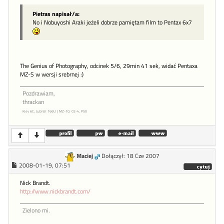
Pietras napisał/a:
No i Nobuyoshi Araki jeżeli dobrze pamiętam film to Pentax 6x7
The Genius of Photography, odcinek 5/6, 29min 41 sek, widać Pentaxa
MZ-S w wersji srebrnej :)
Pozdrawiam,
thrackan
Kiev 6C, Lubitel 166U | MZ-10, CE-4, P50
Maciej
Dołączył: 18 Cze 2007
2008-01-19, 07:51
Nick Brandt.
http://www.nickbrandt.com/
Zielono mi.