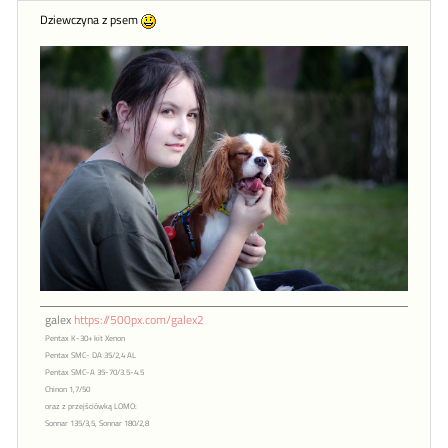
Dziewczyna z psem
galex
https://500px.com/galex2
Pentax K-30+ kit Xenon
Pentax SMC- DA 35/2,4 AL
Pentax SMC-A 35-70/3.5-4.5
Chinon 1,7/50
oraz z przejściówką LOMO:
Sonnar 135/3,5, Sonnar 180/2,8