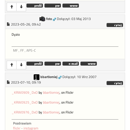
foto
Dołączył: 03 Maj 2013
2023-05-26, 09:42
Dyzio
MF , FF , APS-C
bbartlomiej
Dołączył: 10 Wrz 2007
2023-07-10, 09:19
_KRW0909_DxO
by
bbartlomiej
, on Flickr
_KRW0925_DxO
by
bbartlomiej
, on Flickr
_KRW0976_DxO
by
bbartlomiej
, on Flickr
Pozdrawiam
flickr
-
instagram