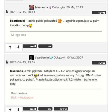
Jakaranda
Dołączyła: 29 Maj 2013
2023-04-15, 20:41
bbartlomiej
- ładnie psiaki pokazałeś
. I zgodnie z panującą w psim
światku modą
Miłego dnia
bbartlomiej
Dołączył: 10 Wrz 2007
2023-04-15, 23:14
Jakaranda
, a tak, pękłem i nabyłem 45/1.2, aby osiągnąć apogeum
rozmycia na m4/3
Ładnie rysuje, podoba mi się. Do tego OM-1 znów
pokazuje, co potrafi. Prawie każde zdjęcie na f/1.2 miałem trafione w
oczy.
Pozdrawiam
flickr
-
instagram