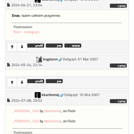
2024-04-21, 23:04
Enzo
, razem całkiem przyjemne.
Pozdrawiam
flickr
-
instagram
bogdanm
Dołączył: 01 Mar 2007
2024-05-24, 22:14
bbartlomiej
Dołączył: 10 Wrz 2007
2024-07-08, 20:02
_KRW0094_DxO
by
bbartlomiej
, on Flickr
_KRW0093_DxO
by
bbartlomiej
, on Flickr
Pozdrawiam