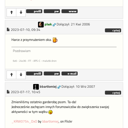
plwk
Dołączył: 21 Kwi 2006
2023-07-10, 09:34
Harce z przymrużeniem oka.
Pozdrawiam
6x6 - 24x36 - FF - APS-C - malutki dron
bbartlomiej
Dołączył: 10 Wrz 2007
2023-07-17, 10:45
Zmieniliśmy ostatnio garderobę psom. Ta-da!
Jednocześnie zachęcam innych forumowiczów do zwiększenia swojej
aktywności w tym wątku
_KRW0754_DxO
by
bbartlomiej
, on Flickr