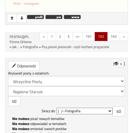
flickr
-
instagram
«
1
2
3
«»
191
192
193
»
PENTAX@PL
Strona Główna
»
Jak...
»
Fotografia
»
Psy,pieski,pieseczki -czyli kochani przyjaciele
[
]
X
Odpowiedz
Wyświetl posty z ostatnich:
Skocz do:
Nie możesz
pisać nowych tematów
Nie możesz
odpowiadać w tematach
Nie możesz
zmieniać swoich postów