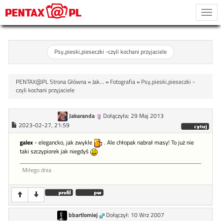
Togg
navi
Psy,pieski,pieseczki -czyli kochani przyjaciele
PENTAX@PL Strona Główna
»
Jak...
»
Fotografia
»
Psy,pieski,pieseczki -
czyli kochani przyjaciele
Jakaranda
Dołączyła: 29 Maj 2013
2023-02-27, 21:59
galex
- elegancko, jak zwykle
. Ale chłopak nabrał masy! To już nie
taki szczypiorek jak niegdyś
Miłego dnia
bbartlomiej
Dołączył: 10 Wrz 2007