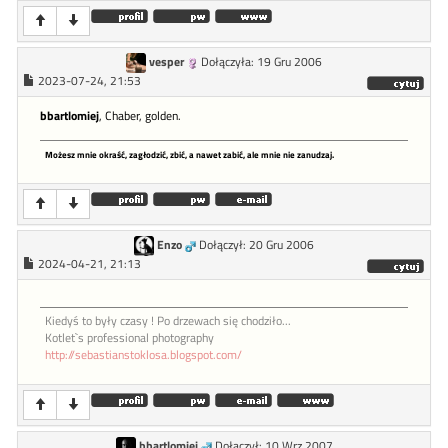
vesper
Dołączyła: 19 Gru 2006
2023-07-24, 21:53
bbartlomiej
, Chaber, golden.
Możesz mnie okraść, zagłodzić, zbić, a nawet zabić, ale mnie nie zanudzaj.
Enzo
Dołączył: 20 Gru 2006
2024-04-21, 21:13
Kiedyś to były czasy ! Po drzewach się chodziło...
Kotlet`s professional photography
http://sebastianstoklosa.blogspot.com/
bbartlomiej
Dołączył: 10 Wrz 2007