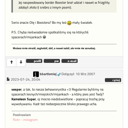
Jej naspeedowany border Booster brał udział i nawet w frizgility
zdobyli złoto (i srebro z innym psem).
Serio znacie Olę i Boostera? Bo my też
mały światek.
P.S. Chyba nieświadomie spotkaliśmy się na którychś
spacerach/mijankach 😁
Możesz mnie okraść, zagłodzić, zbić, a nawet zabić, ale mnie nie zanudzaj.
bbartlomiej
Dołączył: 10 Wrz 2007
2023-07-24, 20:04
vesper
, a tak, to nasza behawiorystka <3 Regularnie byliśmy na
spacerach lesnych/miejskich/mijankach - a który pies jest Twój?
Kameleon Super
, oj mocno niedoświetlone - popracuj trochę przy
wywoływaniu. Kadr też niebezpiecznie blisko prawego ucha.
Pozdrawiam
flickr
-
instagram