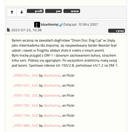
bbartlomiej
Dołączył: 10 Wrz 2007
2023-07-23, 10:38
Byłem wczoraj na zawodach dogfrisbee "Onion Disc Dog Cup" w Ułęży
jako cheerleaderka dla znajomej. Jej naspeedowany border Booster brał
udział i nawet w frizgility zdobyli złoto (i srebro z innym psem).
Było trochę przygód z OM-1 i dziwnym zachowaniem bufora, straciłem
kilka serii. Później się ogarnąłęm. Po wszystkim zrobiliśmy małą sesję
pod lasem. Sportowe robione 40-150/2.8, portretowe 45/1.2 na OM-1.
_KRW0554_DxO
by
bbartlomiej
, on Flickr
_KRW1637_DxO
by
bbartlomiej
, on Flickr
_KRW1760_DxO
by
bbartlomiej
, on Flickr
_KRW1785_DxO
by
bbartlomiej
, on Flickr
_KRW1796_DxO
by
bbartlomiej
, on Flickr
_KRW1888_DxO
by
bbartlomiej
, on Flickr