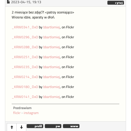
2023-04-15, 19:13
2 miesiące bez zdjęć?! <patrzy oceniająco>
Wiosna idzie, aparaty w dłoń.
_KRW0341_DxO
by
bbartlomiej
, on Flickr
_KRW0296_DxO
by
bbartlomiej
, on Flickr
_KRW0288_DxO
by
bbartlomiej
, on Flickr
_KRW0251_DxO
by
bbartlomiej
, on Flickr
_KRW0235_DxO
by
bbartlomiej
, on Flickr
_KRW0214_DxO
by
bbartlomiej
, on Flickr
_KRW0180_DxO
by
bbartlomiej
, on Flickr
_KRW0141_DxO
by
bbartlomiej
, on Flickr
Pozdrawiam
flickr
-
instagram