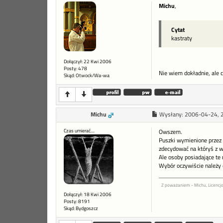
Michu
,
Cytat
kastraty
Dołączył: 22 Kwi 2006
Posty: 478
Nie wiem dokładnie, ale 
Skąd: Otwock/Wa-wa
Michu
Wysłany:
2006-04-24, 
Czas umierać....
Owszem.
Puszki wymienione przez C
zdecydować na któryś z 
Ale osoby posiadające te
Wybór oczywiście należy 
Z poważaniem - Michu, Licenc
Dołączył: 18 Kwi 2006
Posty: 8191
Skąd: Bydgoszcz