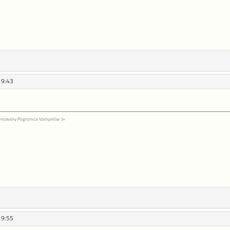
19:43
jonowany Pogromca Vampirów :)=
19:55