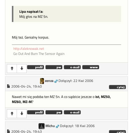
Lipa napisał/a:
Mój głos na MZ 5n.
Mój też. Genialny korpus.
http://aleknowak.net
Go Out And Burn The Sensor Again
zenza
Dołączył: 22 Kwi 2006
2006-04-24, 19:40
Nawet mi się podoba ten MZ 5n. A co sądzicie jeszcze o
ist, MZ50,
MZ60, MZ-M
?
Michu
Dołączył: 18 Kwi 2006
2006-04-24, 19:43