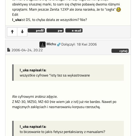
obiektywy słusznej marki, to sam się chętnie pobawię dwoma różnymi
sprzętami. Mam jeszcze Zenita 12XP ale żona narzeka, że to "cegła"
Edit
l_uka
ist DS, to chyba działa ze wszystkimi? Nie?
Michu
Dołączył: 18 Kwi 2006
2006-04-24, 20:22
l_uka napisał/a:
wszystkie cyfrowe *isty tez sa wykastrowane
Ale cyfrowymi zrobisz zdjęcie.
Z MZ-30, MZ50, MZ-60 (nie wiem jak z ist) już nie bardzo. Nawet po
magicznych zaklęciach i nasmarowaniu korpusu rzerzuchą.
l_uka napisał/a:
to biczowanie to jakis fetysz pentaksiarzy z manualami?