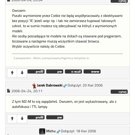
2006-04-24, 20:04
Owszem.
Puszki wymienione przez Ciebie nie będą współpracowały z obiektywami
bez pozycji "A". Jeżeli więc np. i tak nie zamierzasz kupować takowych
szkieł, to w sumie możesz się zdecydować na któryś z wymienionych
modeli.
Ale osoby posiadające te modele na zlotach są stawiane pod pręgierzem,
biczowane a następnie muszą wszystkim stawiać browca.
Wybór oczywiście należy do Ciebie.
Z poważaniem - Michu, Licencjonowany Pogromca Vampirów :)=
Jarek Dabrowski
Dołączył: 20 Kwi 2006
2006-04-24, 20:11
Z tym MZ-M to się zapędziłeś. Owszem, on jest wykastrowany, ale z
autofokusa i TTL lampy.
Michu
Dołączył: 18 Kwi 2006