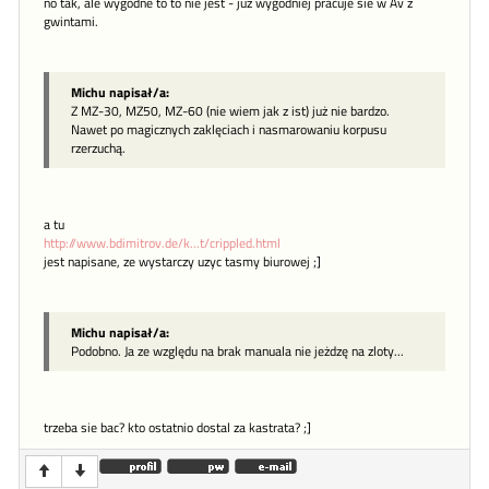
no tak, ale wygodne to to nie jest - juz wygodniej pracuje sie w Av z
gwintami.
Michu napisał/a:
Z MZ-30, MZ50, MZ-60 (nie wiem jak z ist) już nie bardzo.
Nawet po magicznych zaklęciach i nasmarowaniu korpusu
rzerzuchą.
a tu
http://www.bdimitrov.de/k...t/crippled.html
jest napisane, ze wystarczy uzyc tasmy biurowej ;]
Michu napisał/a:
Podobno. Ja ze względu na brak manuala nie jeżdzę na zloty...
trzeba sie bac? kto ostatnio dostal za kastrata? ;]