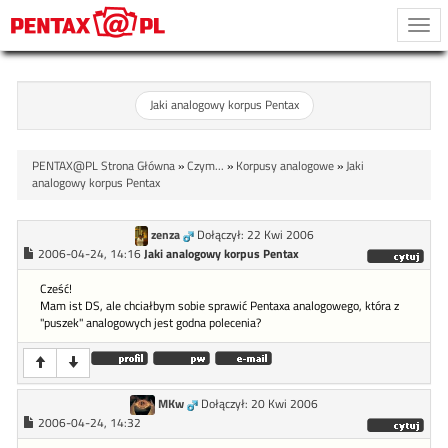
Togg
navi
Jaki analogowy korpus Pentax
PENTAX@PL Strona Główna
»
Czym...
»
Korpusy analogowe
»
Jaki
analogowy korpus Pentax
zenza
Dołączył: 22 Kwi 2006
2006-04-24, 14:16
Jaki analogowy korpus Pentax
Cześć!
Mam ist DS, ale chciałbym sobie sprawić Pentaxa analogowego, która z
"puszek" analogowych jest godna polecenia?
MKw
Dołączył: 20 Kwi 2006
2006-04-24, 14:32