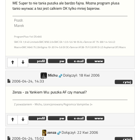
ME Super to nie tania puszka ale bardzo fajna. Mozna program plusa
tanio wyrwac a tez jest calkiem OK tylko mniej bajerow.
Pozdr.
Marek
ProgramPlus+*ist DS+645
SMC FA 1,9 43 Limited+SMC M50 2.0+SMC DA 1:3.5-5.6 18-55 AL+Tamron AF 75-300 1:4-5.6 LD
Macro+SMC A645 75 2.8+Sigma 10-20 f/4-5.6 EX DC+Tamron AF28-75 F/2.8 XR Di LD Aspherical (IF) Macro
Michu
Dołączył: 18 Kwi 2006
2006-04-24, 14:33
Zenza - za Yankiem Wu: puszka AF czy manual?
Z poważaniem - Michu, Licencjonowany Pogromca Vampirów :)=
zenza
Dołączył: 22 Kwi 2006
2006-04-24, 15:02