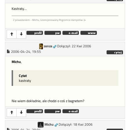
Kastraty...
Z poważaniem - Michu, Licencjonowany Pogromca Vampirów :)=
zenza
Dołączył: 22 Kwi 2006
2006-04-24, 19:55
Michu
,
Cytat
kastraty
Nie wiem dokładnie, ale chodzi o coś z bagnetem?
Michu
Dołączył: 18 Kwi 2006