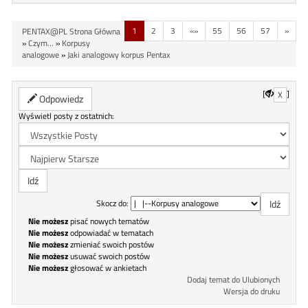
1
2
3
«»
55
56
57
»
PENTAX@PL Strona Główna
»
Czym...
»
Korpusy
analogowe
»
Jaki analogowy korpus Pentax
[
]
X
Odpowiedz
Wyświetl posty z ostatnich:
Skocz do:
Nie możesz
pisać nowych tematów
Nie możesz
odpowiadać w tematach
Nie możesz
zmieniać swoich postów
Nie możesz
usuwać swoich postów
Nie możesz
głosować w ankietach
Dodaj temat do Ulubionych
Wersja do druku