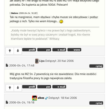
Jak dobry AF i nie drogo to moze MZ-6 albo MZ-5n? Maja wszystko czego
potrzeba. Do kupienia za jakies 500zl. Polecam!
[
Dodano
: 2006-04-24, 16:28
]
Tak na marginesie, mam obydwa i chyba musze sie zdecydowac i pozbyc
jednego z nich. Tylko nie wiem ktorego...
„Każdy może tworzyć byleco i ma prawo być z tego zadowolonym,
byleby nie był w swej pracy szczerym i znalazł kogoś, kto równie
kłamliwie będzie to podziwiał.” Witkacy
Lipa
Dołączył: 20 Kwi 2006
2006-04-24, 17:48
Mój głos na MZ 5n. Z pewnością sie nie zawiedziesz. Dla mnie osobiści
tradycyjna filozofia pracy to jego największa zaleta.
alkos
Dołączył: 18 Kwi 2006
2006-04-24, 19:18