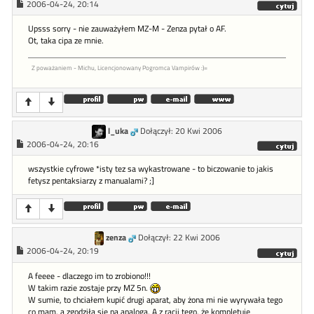
2006-04-24, 20:14
Upsss sorry - nie zauważyłem MZ-M - Zenza pytał o AF.
Ot, taka cipa ze mnie.
Z poważaniem - Michu, Licencjonowany Pogromca Vampirów :)=
l_uka
Dołączył: 20 Kwi 2006
2006-04-24, 20:16
wszystkie cyfrowe *isty tez sa wykastrowane - to biczowanie to jakis
fetysz pentaksiarzy z manualami? ;]
zenza
Dołączył: 22 Kwi 2006
2006-04-24, 20:19
A feeee - dlaczego im to zrobiono!!!
W takim razie zostaje przy MZ 5n.
W sumie, to chciałem kupić drugi aparat, aby żona mi nie wyrywała tego
co mam, a zgodziła się na analoga. A z racji tego, że kompletuje