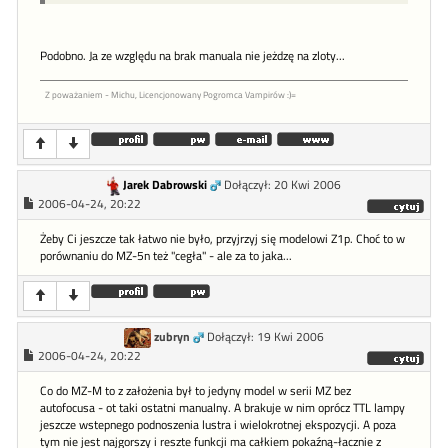
Podobno. Ja ze względu na brak manuala nie jeżdzę na zloty...
Z poważaniem - Michu, Licencjonowany Pogromca Vampirów :)=
Jarek Dabrowski
Dołączył: 20 Kwi 2006
2006-04-24, 20:22
Żeby Ci jeszcze tak łatwo nie było, przyjrzyj się modelowi Z1p. Choć to w
porównaniu do MZ-5n też "cegła" - ale za to jaka...
zubryn
Dołączył: 19 Kwi 2006
2006-04-24, 20:22
Co do MZ-M to z założenia był to jedyny model w serii MZ bez
autofocusa - ot taki ostatni manualny. A brakuje w nim oprócz TTL lampy
jeszcze wstepnego podnoszenia lustra i wielokrotnej ekspozycji. A poza
tym nie jest najgorszy i reszte funkcji ma całkiem pokaźną-łacznie z