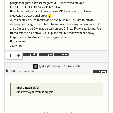
podglądem głebi ostrości czego w ME Super chyba brakuje.
I OBSŁUGUJE OBIEKTYWY Z POZYCJĄ A!!!
Pewnie że tradycjonaliści poleca tylko ME Super, ale to już takie
skrzywienie tradycjonalistów
A jeśli pentax z AF to rzeczywiście MZ-6 lub MZ 5n. Sam miałbym
chrapkę na któregoś z nich tylko forsy brak. Choć ceny na poziomie 500
zł są śmieszne porównując do tych sprzed 2-3 lat. Prawie za darmo. Ale
trzeba mieć te pieć stów. No i kupując taki MZ masz w miare nowy
korpus, a nie dwudziestokilkiletni egzemplarz.
Pozdrawiam
zubryn16
l_uka
Dołączył: 20 Kwi 2006
2006-04-24, 20:43
Michu napisał/a:
Ale cyfrowymi zrobisz zdjęcie.