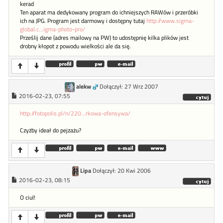
kerad
Ten aparat ma dedykowany program do ichniejszych RAWów i przeróbki
ich na JPG. Program jest darmowy i dostępny tutaj
http://www.sigma-
global.c...igma-photo-pro/
Prześlij dane (adres mailowy na PW) to udostępnię kilka plików jest
drobny kłopot z powodu wielkości ale da się.
alekw
Dołączył: 27 Wrz 2007
2016-02-23, 07:55
http://fotopolis.pl/n/220...rkowa-ofensywa/
Czyżby ideał do pejzażu?
Lipa
Dołączył: 20 Kwi 2006
2016-02-23, 08:15
O ciul!