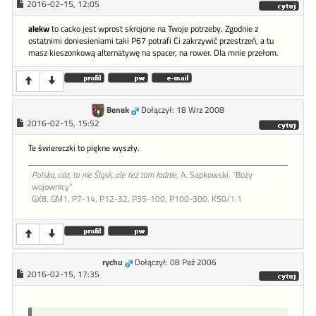
2016-02-15, 12:05
alekw
to cacko jest wprost skrojone na Twoje potrzeby. Zgodnie z
ostatnimi doniesieniami taki P67 potrafi Ci zakrzywić przestrzeń, a tu
masz kieszonkową alternatywę na spacer, na rower. Dla mnie przełom.
Benek
Dołączył: 18 Wrz 2008
2016-02-15, 15:52
Te świereczki to piękne wyszły.
Polska, cóż, to nie Śląsk, ale też tam ładnie
, A. Sapkowski, "Boży
wojownicy"
GX8, GM1, P7-14, P12-32, P35-100, P100-300, K50/1.1
rychu
Dołączył: 08 Paź 2006
2016-02-15, 17:35