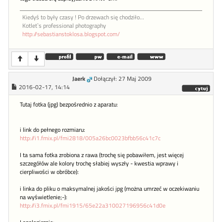
Kiedyś to były czasy ! Po drzewach się chodziło...
Kotlet`s professional photography
http://sebastianstoklosa.blogspot.com/
Jaerk
Dołączył: 27 Maj 2009
2016-02-17, 14:14
Tutaj fotka (jpg) bezpośrednio z aparatu:
i link do pełnego rozmiaru:
http://i1.fmix.pl/fmi2818/005a26bc0023bfbb56c41c7c
I ta sama fotka zrobiona z rawa (trochę się pobawiłem, jest więcej
szczegółów ale kolory trochę słabiej wyszły - kwestia wprawy i
cierpliwości w obróbce):
i linka do pliku o maksymalnej jakości jpg (można umrzeć w oczekiwaniu
na wyświetlenie;-):
http://i3.fmix.pl/fmi1915/65e22a310027196956c41d0e