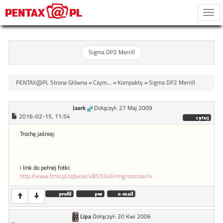
Togg
navi
Sigma DP2 Merrill
PENTAX@PL Strona Główna
»
Czym...
»
Kompakty
»
Sigma DP2 Merrill
Jaerk
Dołączył: 27 Maj 2009
2016-02-15, 11:54
Trochę jaśniej:
i link do pełnej fotki:
http://www.fmix.pl/zdjecie/4853340/img/rozmiar/4
Lipa
Dołączył: 20 Kwi 2006