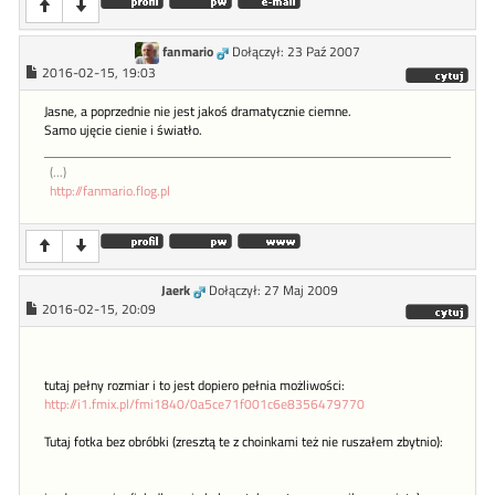
fanmario
Dołączył: 23 Paź 2007
2016-02-15, 19:03
Jasne, a poprzednie nie jest jakoś dramatycznie ciemne.
Samo ujęcie cienie i światło.
(...)
http://fanmario.flog.pl
Jaerk
Dołączył: 27 Maj 2009
2016-02-15, 20:09
tutaj pełny rozmiar i to jest dopiero pełnia możliwości:
http://i1.fmix.pl/fmi1840/0a5ce71f001c6e8356479770
Tutaj fotka bez obróbki (zresztą te z choinkami też nie ruszałem zbytnio):