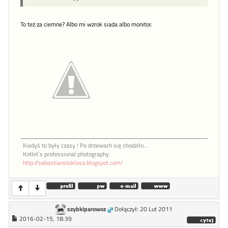
To też za ciemne? Albo mi wzrok siada albo monitor.
Kiedyś to były czasy ! Po drzewach się chodziło...
Kotlet`s professional photography
http://sebastianstoklosa.blogspot.com/
szybkiparowoz
Dołączył: 20 Lut 2011
2016-02-15, 18:39