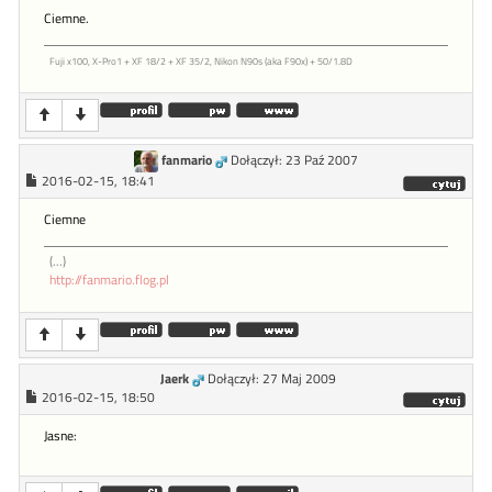
Ciemne.
Fuji x100, X-Pro1 + XF 18/2 + XF 35/2, Nikon N90s (aka F90x) + 50/1.8D
fanmario
Dołączył: 23 Paź 2007
2016-02-15, 18:41
Ciemne
(...)
http://fanmario.flog.pl
Jaerk
Dołączył: 27 Maj 2009
2016-02-15, 18:50
Jasne: