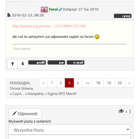
Fenol
Dołączył: 31 Sie 2010
2016-02-23, 08:28
http://pentax.org.pl/view...1222180#1222180
Jak coś to założyłem już odpowiedni wątek na forum
Dużo różności
«
1
2
3
4
«»
18
19
20
»
PENTAX@PL
Strona Główna
»
Czym...
»
Kompakty
»
Sigma DP2 Merrill
[
]
X
Odpowiedz
Wyświetl posty z ostatnich: