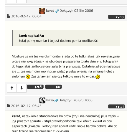
kerad
Dołączył: 02 Sie 2006
2016-02-17, 00:04
Jaerk napisał/a:
tutaj pełny rozmiar i to jest dopiero pełnia możliwości
Możliwe że mi też wzrok/monitor siada bo te fotki jakoś tak rewelacyjnie
wcale nie wyglądają - na obu duże przepalenia (białe dziury w fotografii)
do tego jakiś żółto-zielony zafarb na pierwszej. Ostatnie zdjęcie najlepsze
ale ... też ma moim monitorze widać przebarwienia, na zmianę fiolet z
zielonym
Zastanawiam się czy tylko u mnie to widać
Enzo
Dołączył: 20 Gru 2006
2016-02-17, 06:43
kerad
, ustawienia standardowe kolorów (czyli nie neutralne) plus zapis w
jpg prosto z aparatu - stąd prawdopodobnie taki efekt. Akurat w obu
aspektach (światła i kolory) ten aparat radzi sobie bardzo dobrze. Ale do
tego trzeba się zaprzyjaźnić z RAW-em.