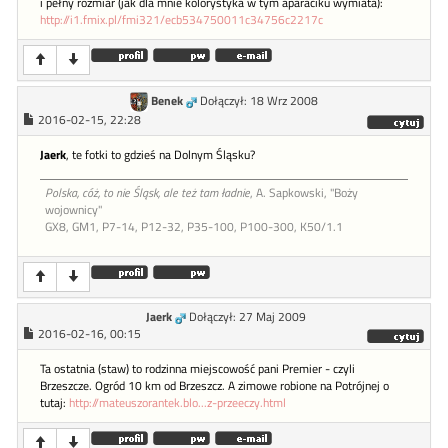
i pełny rozmiar (jak dla mnie kolorystyka w tym aparaciku wymiata):
http://i1.fmix.pl/fmi321/ecb534750011c34756c2217c
Benek
Dołączył: 18 Wrz 2008
2016-02-15, 22:28
Jaerk
, te fotki to gdzieś na Dolnym Śląsku?
Polska, cóż, to nie Śląsk, ale też tam ładnie
, A. Sapkowski, "Boży
wojownicy"
GX8, GM1, P7-14, P12-32, P35-100, P100-300, K50/1.1
Jaerk
Dołączył: 27 Maj 2009
2016-02-16, 00:15
Ta ostatnia (staw) to rodzinna miejscowość pani Premier - czyli
Brzeszcze. Ogród 10 km od Brzeszcz. A zimowe robione na Potrójnej o
tutaj:
http://mateuszorantek.blo...z-przeeczy.html