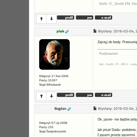
Welti 1C, Zenith EM, Pe
plwk
Wysłany:
2016-03-04, 
Zajrzyj do body. Przesuni
Pozdrawiam
6x6 - 24x36 - FF - APS-C - malu
Dołączył: 21 Kwi 2006
Posty: 35397
Skąd: Włocławek
Bogdan
Wysłany:
2016-03-04, 
Ok, jasne- nie będzie jed
Dołączył: 07 Lip 2008
Posty: 255
Jak pisał Dada- podobnie 
Skąd: Świętokrzyskie
Czasem proste zaciemni.