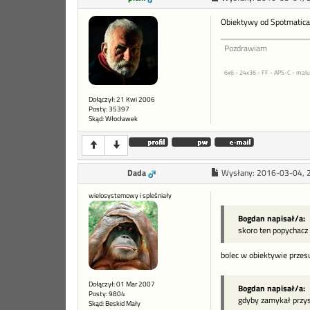
Obiektywy od Spotmatica 
Pozdrawiam
6x6 - 24x36 - FF - APS-C - malu
Dołączył: 21 Kwi 2006
Posty: 35397
Skąd: Włocławek
Dada
Wysłany:
2016-03-04, 
wielosystemowy i spleśniały
Bogdan napisał/a:
skoro ten popychacz 
bolec w obiektywie przes
Dołączył: 01 Mar 2007
Bogdan napisał/a:
Posty: 9804
gdyby zamykał przysł
Skąd: Beskid Mały