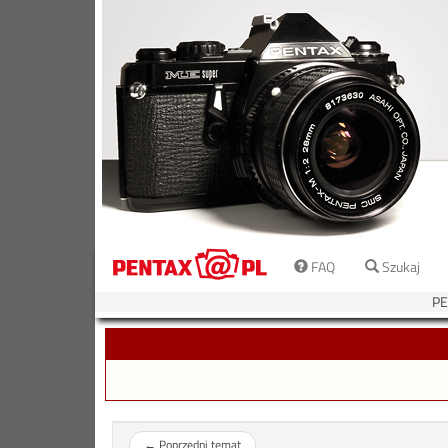
FAQ
Szukaj
PE
←
Poprzedni temat