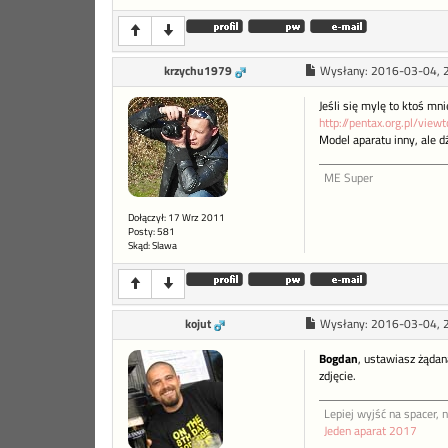
krzychu1979
Wysłany:
2016-03-04, 
Jeśli się mylę to ktoś mn
http://pentax.org.pl/vie
Model aparatu inny, ale 
ME Super
Dołączył: 17 Wrz 2011
Posty: 581
Skąd: Slawa
kojut
Wysłany:
2016-03-04, 
Bogdan
, ustawiasz żądan
zdjęcie.
Lepiej wyjść na spacer, n
Jeden aparat 2017