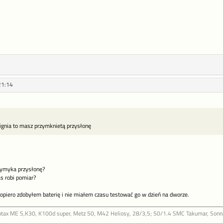
21:14
ignia to masz przymknietą przysłonę
ymyka przysłonę?
s robi pomiar?
dopiero zdobyłem baterię i nie miałem czasu testować go w dzień na dworze.
ntax ME S,K30, K100d super, Metz 50, M42 Heliosy, 28/3,5; 50/1.4 SMC Takumar, Sonnar