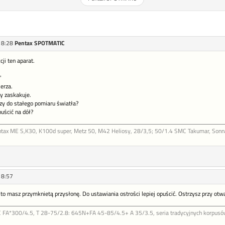
18:28
Pentax SPOTMATIC
ji ten aparat.
"
erza.
y zaskakuje.
czy do stałego pomiaru światła?
uścić na dół?
ntax ME S,K30, K100d super, Metz 50, M42 Heliosy, 28/3,5; 50/1.4 SMC Takumar, Sonnar
18:57
to masz przymknietą przysłonę. Do ustawiania ostrości lepiej opuścić. Ostrzysz przy otwa
FA*300/4.5, T 28-75/2.8: 645N+FA 45-85/4.5+ A 35/3.5, seria tradycyjnych korpusów b