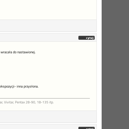
a wracała do nastawionej.
kspozycji- inna przysłona.
, Vivitar, Pentax 28-90, 18-135 itp.