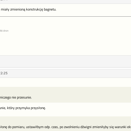
miały zmienioną konstrukcję bagnetu.
tki dron
22:25
niczego nie przesunie.
unie, który przymyka przysłonę.
onę do pomiaru, ustawiłbym odp. czas, po zwolnieniu dźwigni zmieniłyby się warunki eks