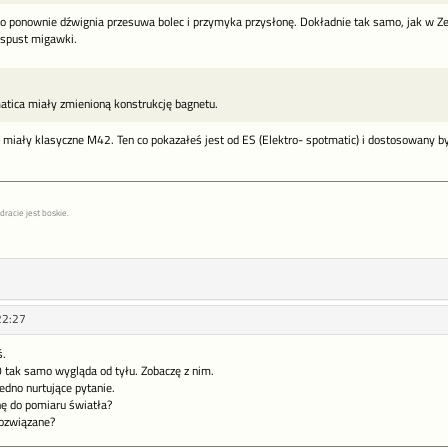
o ponownie dźwignia przesuwa bolec i przymyka przysłonę. Dokładnie tak samo, jak w Ze
 spust migawki.
tica miały zmienioną konstrukcję bagnetu.
miały klasyczne M42. Ten co pokazałeś jest od ES (Elektro- spotmatic) i dostosowany by
racie jest boskie.
22:27
ś.
tak samo wygląda od tyłu. Zobaczę z nim.
jedno nurtujące pytanie.
ę do pomiaru światła?
rozwiązane?