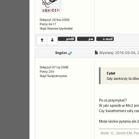
Dołączył: 20 Kwi 2006
Posty: 6417
Skąd: Stęszew (pyrlandia)
Bogdan
Wysłany:
2016-03-04, 
Dołączył: 07 Lip 2008
Posty: 255
Cytat
Skąd: Świętokrzyskie
Gdy zaskoczy ta dźw
Po co przymykać?
W jaki sposób w M42 prz
Czy światłomierz cały cza
Może laickie pytania ale 
Welti 1C, Zenith EM, Pe