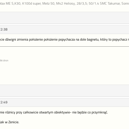
ntax ME S,K30, K100d super, Metz 50, M42 Heliosy, 28/3,5; 50/1.4 SMC Takumar, Sonnar
22:38
ęcie dźwigni zmienia położenie położenie popychacza na dole bagnetu, który to popychacz
tki dron
22:49
ynie różnicy przy całkowicie otwartym obiektywie- nie będzie co przymknąć.
jak w Zenicie.