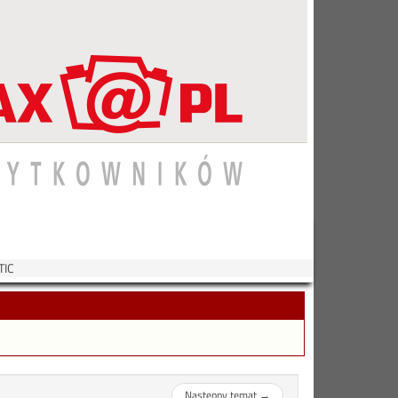
TIC
Następny temat
→