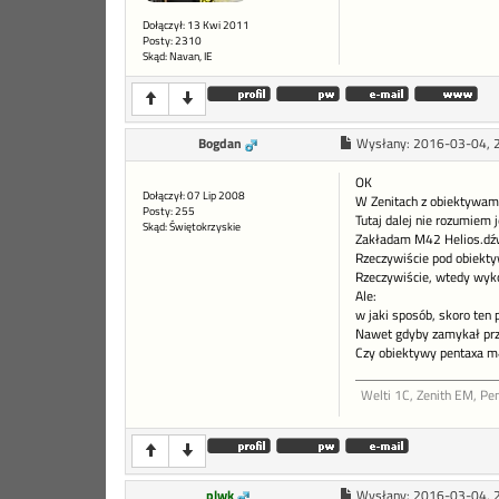
Dołączył: 13 Kwi 2011
Posty: 2310
Skąd: Navan, IE
Bogdan
Wysłany:
2016-03-04, 
OK
Dołączył: 07 Lip 2008
W Zenitach z obiektywami 
Posty: 255
Tutaj dalej nie rozumiem j
Skąd: Świętokrzyskie
Zakładam M42 Helios.dźw
Rzeczywiście pod obiektyw
Rzeczywiście, wtedy wyko
Ale:
w jaki sposób, skoro ten 
Nawet gdyby zamykał przy
Czy obiektywy pentaxa m
Welti 1C, Zenith EM, Pe
plwk
Wysłany:
2016-03-04, 