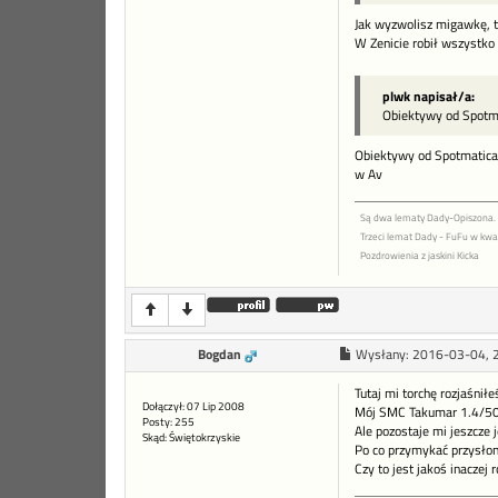
Jak wyzwolisz migawkę, t
W Zenicie robił wszystko
plwk napisał/a:
Obiektywy od Spotma
Obiektywy od Spotmatica 
w Av
Są dwa lematy Dady-Opiszona.
Trzeci lemat Dady - FuFu w kwad
Pozdrowienia z jaskini Kicka
Bogdan
Wysłany:
2016-03-04, 
Tutaj mi torchę rozjaśniłe
Dołączył: 07 Lip 2008
Mój SMC Takumar 1.4/50 
Posty: 255
Ale pozostaje mi jeszcze 
Skąd: Świętokrzyskie
Po co przymykać przysłon
Czy to jest jakoś inaczej 