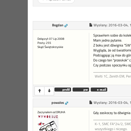
Bogdan
Wysłany:
2016-03-04, 
Sprawiłem sobie do kolekc
Dołączył: 07 Lip 2008
Mam jedno pytanie.
Posty: 255
Z boku jest dźwignia "SW
Skąd: Świętokrzyskie
Wygląda, że od światłomi
Podciągając ją max do gór
Do czego ten "przeskok" 
Czy podczas spoczynku op
Welti 1C, Zenith EM, Pe
powalos
Wysłany:
2016-03-04, 
Zaczynałem od DRUHA
Gdy zaskoczy ta dźwignia 
K-1, SMC FA*24/2, SMC 
wszystkiego i niczego.