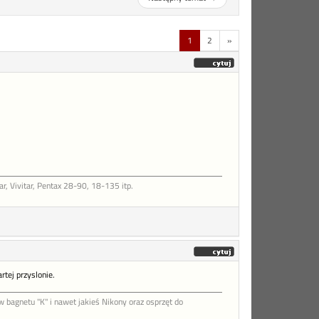
1
2
»
, Vivitar, Pentax 28-90, 18-135 itp.
rtej przyslonie.
agnetu "K" i nawet jakieś Nikony oraz osprzęt do