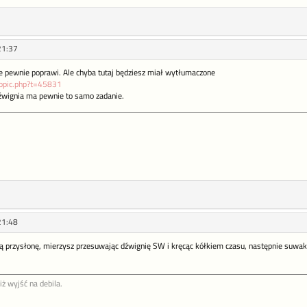
21:37
ie pewnie poprawi. Ale chyba tutaj będziesz miał wytłumaczone
wtopic.php?t=45831
dźwignia ma pewnie to samo zadanie.
21:48
ą przysłonę, mierzysz przesuwając dźwignię SW i kręcąc kółkiem czasu, następnie suwak 
iż wyjść na debila.