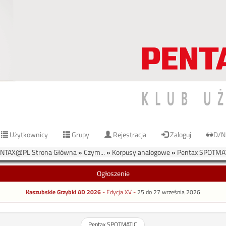
Użytkownicy
Grupy
Rejestracja
Zaloguj
D/N
NTAX@PL Strona Główna
»
Czym...
»
Korpusy analogowe
»
Pentax SPOTMA
Ogłoszenie
Kaszubskie Grzybki AD 2026
- Edycja XV -
25 do 27 września 2026
Pentax SPOTMATIC