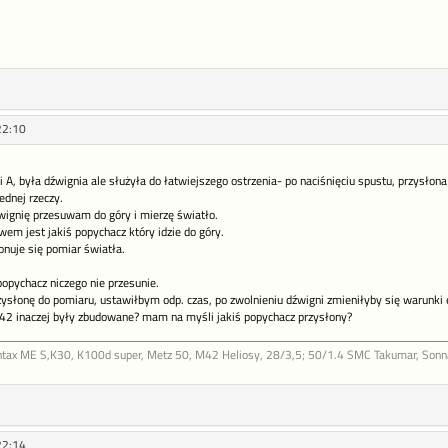
22:10
A, była dźwignia ale służyła do łatwiejszego ostrzenia- po naciśnięciu spustu, przysłon
ednej rzeczy.
ignię przesuwam do góry i mierzę światło.
em jest jakiś popychacz który idzie do góry.
nuje się pomiar światła.
popychacz niczego nie przesunie.
słonę do pomiaru, ustawiłbym odp. czas, po zwolnieniu dźwigni zmieniłyby się warunki e
42 inaczej były zbudowane? mam na myśli jakiś popychacz przysłony?
ntax ME S,K30, K100d super, Metz 50, M42 Heliosy, 28/3,5; 50/1.4 SMC Takumar, Sonnar
22:14