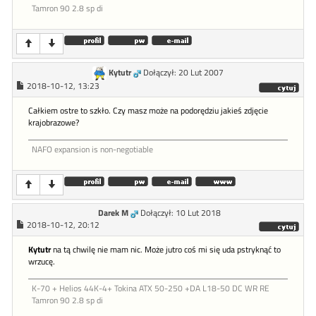
Tamron 90 2.8 sp di
Kytutr
Dołączył: 20 Lut 2007
2018-10-12, 13:23
Całkiem ostre to szkło. Czy masz może na podorędziu jakieś zdjęcie
krajobrazowe?
NAFO expansion is non-negotiable
Darek M
Dołączył: 10 Lut 2018
2018-10-12, 20:12
Kytutr
na tą chwilę nie mam nic. Może jutro coś mi się uda pstryknąć to
wrzucę.
K-70 + Helios 44K-4+ Tokina ATX 50-250 +DA L18-50 DC WR RE
Tamron 90 2.8 sp di