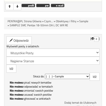
PENTAX@PL Strona Główna
»
Czym...
»
Obiektywy i filtry
»
Sample
»
SAMPLE SMC Pentax 18-50mm DA L DC WR RE
[
]
X
Odpowiedz
Wyświetl posty z ostatnich:
Skocz do:
Nie możesz
pisać nowych tematów
Nie możesz
odpowiadać w tematach
Nie możesz
zmieniać swoich postów
Nie możesz
usuwać swoich postów
Nie możesz
głosować w ankietach
Dodaj temat do Ulubionych