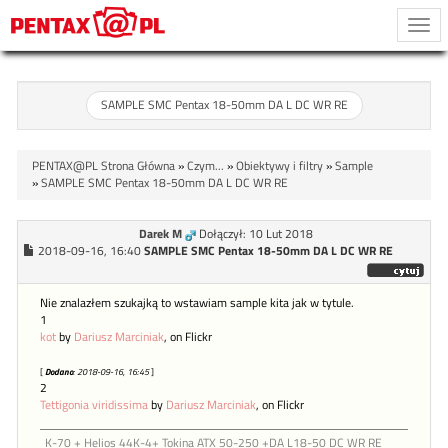
Togg
navi
SAMPLE SMC Pentax 18-50mm DA L DC WR RE
PENTAX@PL Strona Główna
»
Czym...
»
Obiektywy i filtry
»
Sample
»
SAMPLE SMC Pentax 18-50mm DA L DC WR RE
Darek M
Dołączył: 10 Lut 2018
2018-09-16, 16:40
SAMPLE SMC Pentax 18-50mm DA L DC WR RE
Nie znalazłem szukajką to wstawiam sample kita jak w tytule.
1
kot
by
Dariusz Marciniak
, on Flickr
[
Dodano
: 2018-09-16, 16:45
]
2
Tettigonia viridissima
by
Dariusz Marciniak
, on Flickr
K-70 + Helios 44K-4+ Tokina ATX 50-250 +DA L18-50 DC WR RE