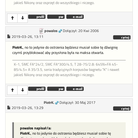
jakieś Nikony oraz osprzęt do wszystkiego i niczego.
powalos
Dołączył: 20 Kwi 2006
2019-03-26, 13:11
PiotrK.
, no to jedynie do ostrzenia będziesz musiał sobie tę dźwignię
czymś przyblokować aby przysłona była na maksa otwarta.
K-1, SMC FA*24/2, SMC FA*300/4.5, T 28-75/2.8: 645N+FA 45-
85/4.5+ A 35/3.5, seria tradycyjnych korpusów bagnetu "K" i nawet
jakieś Nikony oraz osprzęt do wszystkiego i niczego.
PiotrK.
Dołączył: 30 Maj 2017
2019-03-26, 13:29
powalos napisał/a:
PiotrK.
, no to jedynie do ostrzenia będziesz musiał sobie tę