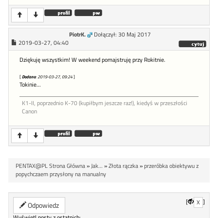
PiotrK.
Dołączył: 30 Maj 2017
2019-03-27, 04:40
Dziękuję wszystkim! W weekend pomajstruję przy Rokitnie.
[
Dodano
: 2019-03-27, 09:24
]
Tokinie...
K1-II, poprzednio K-70 (kupiłbym jeszcze raz!), kiedyś w przeszłości
Canon
PENTAX@PL Strona Główna
»
Jak...
»
Złota rączka
»
przeróbka obiektywu z
popychczaem przysłony na manualny
[
]
X
Odpowiedz
Wyświetl posty z ostatnich: