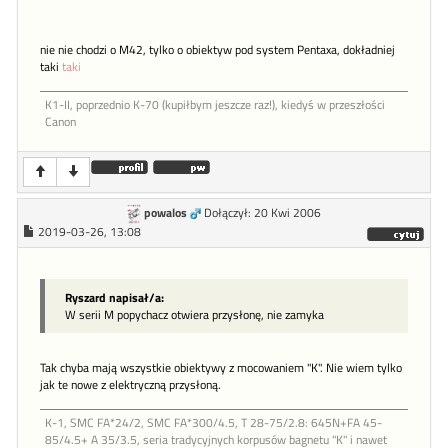
nie nie chodzi o M42, tylko o obiektyw pod system Pentaxa, dokładniej
taki
taki
K1-II, poprzednio K-70 (kupiłbym jeszcze raz!), kiedyś w przeszłości
Canon
powalos
Dołączył: 20 Kwi 2006
2019-03-26, 13:08
Ryszard napisał/a:
W serii M popychacz otwiera przysłonę, nie zamyka
Tak chyba mają wszystkie obiektywy z mocowaniem "K". Nie wiem tylko
jak te nowe z elektryczną przysłoną.
K-1, SMC FA*24/2, SMC FA*300/4.5, T 28-75/2.8: 645N+FA 45-
85/4.5+ A 35/3.5, seria tradycyjnych korpusów bagnetu "K" i nawet