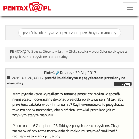
Togg
navi
przeróbka obiektywu z popychczaem przysłony na manualny
PENTAX@PL Strona Główna
»
Jak...
»
Złota rączka
»
przeróbka obiektywu z
popychczaem przysłony na manualny
PiotrK.
Dołączył: 30 Maj 2017
2019-03-26, 08:12
przeróbka obiektywu z popychczaem przysłony na
manualny
Mam pytanie które wyraziłem w temacie postu: czy można w sposób
nieniszczący i odwracalny dokonać przeróbki obiektywu serii M tak, aby
przysłona działała w pełni manualnie? Czyli wymontowanie popychacza i
taka zmiana w mechanice, aby pierścień ustawiał przysłonę jak w
zwykłym starym manualu.
Po co mnie to? Zakupiłem 28 Tokiny z popychaczem przysłony. Chcąc
zastosować odwrotne mocowanie do makro muszę mieć możliwość
ręcznego ustawiania przysłony.