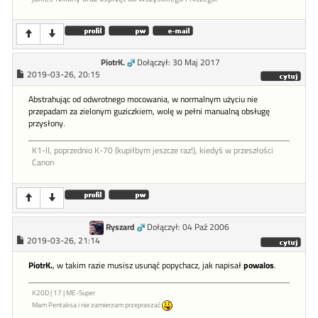
PiotrK.
Dołączył: 30 Maj 2017
2019-03-26, 20:15
Abstrahując od odwrotnego mocowania, w normalnym użyciu nie
przepadam za zielonym guziczkiem, wolę w pełni manualną obsługę
przysłony.
K1-II, poprzednio K-70 (kupiłbym jeszcze raz!), kiedyś w przeszłości
Canon
Ryszard
Dołączył: 04 Paź 2006
2019-03-26, 21:14
PiotrK.
, w takim razie musisz usunąć popychacz, jak napisał
powalos
.
K20D | 17 | ME-Super
Mam Pentaksa i nie zamierzam przepraszać