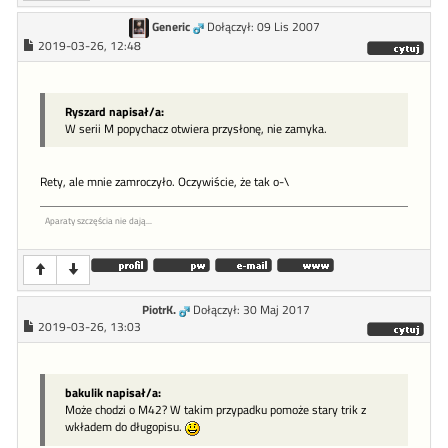
Generic
Dołączył: 09 Lis 2007
2019-03-26, 12:48
Ryszard napisał/a:
W serii M popychacz otwiera przysłonę, nie zamyka.
Rety, ale mnie zamroczyło. Oczywiście, że tak o-\
Aparaty szczęścia nie dają...
PiotrK.
Dołączył: 30 Maj 2017
2019-03-26, 13:03
bakulik napisał/a:
Może chodzi o M42? W takim przypadku pomoże stary trik z
wkładem do długopisu.