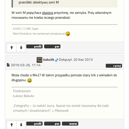
przeróbki obiektywu serii M
W serii M popychacz
otwiera
przysłonę, nie zamyka. Przy odwrotnym
mocowaniu nie trzeba niczego przerabiać.
K20D | 17 | ME-Super
Mam Pentaksa i nie zamierzam przepraszać
bakulik
Dołączył: 20 Kwi 2013
2019-03-26, 11:14
Może chodzi o M42? W takim przypadku pomoże stary trik z wkładem do
długopisu.
Pozdrawiam
Łukasz Bakuła
„Fotografia – to radość życia. Aparat nie został stworzony dla ludzi
smutnych i skwaśniałych”.
J. Płażewski