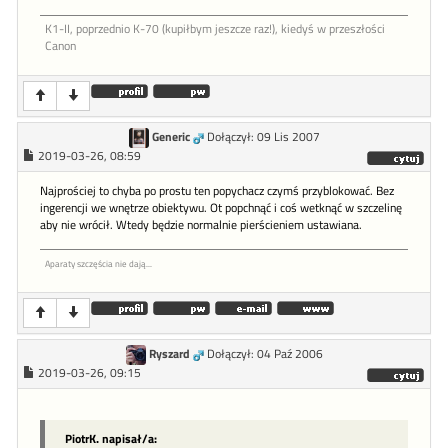
K1-II, poprzednio K-70 (kupiłbym jeszcze raz!), kiedyś w przeszłości
Canon
Generic
Dołączył: 09 Lis 2007
2019-03-26, 08:59
Najprościej to chyba po prostu ten popychacz czymś przyblokować. Bez
ingerencji we wnętrze obiektywu. Ot popchnąć i coś wetknąć w szczelinę
aby nie wrócił. Wtedy będzie normalnie pierścieniem ustawiana.
Aparaty szczęścia nie dają...
Ryszard
Dołączył: 04 Paź 2006
2019-03-26, 09:15
PiotrK. napisał/a: