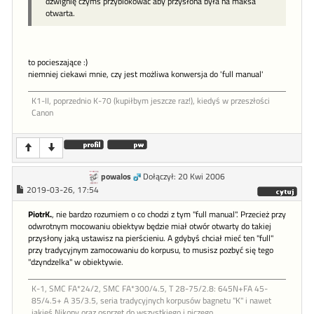
dźwignię czymś przyblokować aby przysłona była na maksa
otwarta.
to pocieszające :)
niemniej ciekawi mnie, czy jest możliwa konwersja do 'full manual'
K1-II, poprzednio K-70 (kupiłbym jeszcze raz!), kiedyś w przeszłości
Canon
powalos
Dołączył: 20 Kwi 2006
2019-03-26, 17:54
PiotrK.
, nie bardzo rozumiem o co chodzi z tym "full manual". Przecież przy
odwrotnym mocowaniu obiektyw będzie miał otwór otwarty do takiej
przysłony jaką ustawisz na pierścieniu. A gdybyś chciał mieć ten "full"
przy tradycyjnym zamocowaniu do korpusu, to musisz pozbyć się tego
"dzyndzelka" w obiektywie.
K-1, SMC FA*24/2, SMC FA*300/4.5, T 28-75/2.8: 645N+FA 45-
85/4.5+ A 35/3.5, seria tradycyjnych korpusów bagnetu "K" i nawet
jakieś Nikony oraz osprzęt do wszystkiego i niczego.