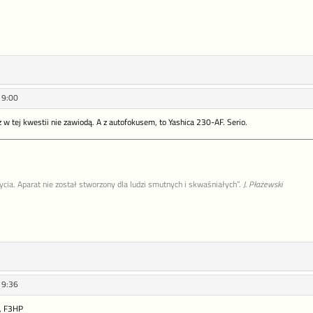
19:00
w tej kwestii nie zawiodą. A z autofokusem, to Yashica 230-AF. Serio.
życia. Aparat nie został stworzony dla ludzi smutnych i skwaśniałych”.
J. Płażewski
19:36
0, F3HP