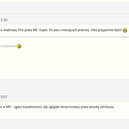
12:20
24-klatkowy film przez ME-Super. Po paru miesiącach przerwy. Ależ przyjemnie było!
m przepraszać
13:07
u w MX - zgasł światłomierz. Jak oglądać ekran kinowy przez dziurkę od klucza.