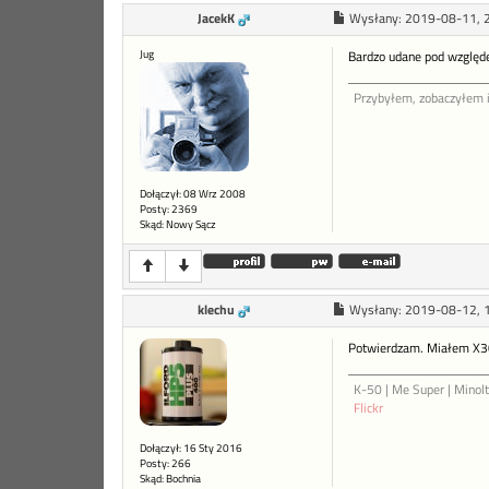
JacekK
Wysłany:
2019-08-11, 
Jug
Bardzo udane pod względe
Przybyłem, zobaczyłem 
Dołączył: 08 Wrz 2008
Posty: 2369
Skąd: Nowy Sącz
klechu
Wysłany:
2019-08-12, 
Potwierdzam. Miałem X300
K-50 | Me Super | Minol
Flickr
Dołączył: 16 Sty 2016
Posty: 266
Skąd: Bochnia