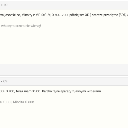
21:20
m jasności są Minolty z MD (XG-M, X300-700, późniejsze XD ) starsze przeciętne (SRT, 
i własnym oczom nie wierzę!
12:09
 i X700, teraz mam X500. Bardzo fajne aparaty z jasnymi wizjerami.
ta X500 | Minolta X300s