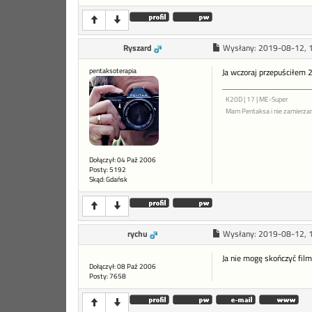
Ryszard
Wysłany:
2019-08-12, 
pentaksoterapia
Ja wczoraj przepuściłem 
K20D | 17 | ME-Super
Mam Pentaksa i nie zamierza
Dołączył: 04 Paź 2006
Posty: 5192
Skąd: Gdańsk
rychu
Wysłany:
2019-08-12, 
Ja nie mogę skończyć film
Dołączył: 08 Paź 2006
Posty: 7658