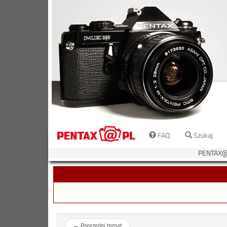
FAQ
Szukaj
PENTAX@
←
Poprzedni temat