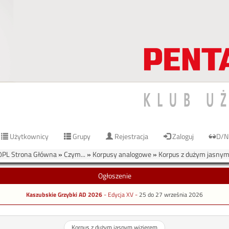
Użytkownicy
Grupy
Rejestracja
Zaloguj
D/N
PL Strona Główna
»
Czym...
»
Korpusy analogowe
»
Korpus z dużym jasnym
Ogłoszenie
Kaszubskie Grzybki AD 2026
- Edycja XV -
25 do 27 września 2026
Korpus z dużym jasnym wizjerem