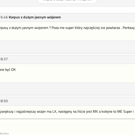
16:46
Korpus z dużym jasnym wizjerem
orpusy z dużym jasnym wizjerem ? Poza me super który najczęściej sie powtarza . Pentaxy
18:37
nno być OK
18:50
iększy i najjaśniejszy wizjer ma LX, następny na liście jest MX a kolejne to ME Super i
tki dron