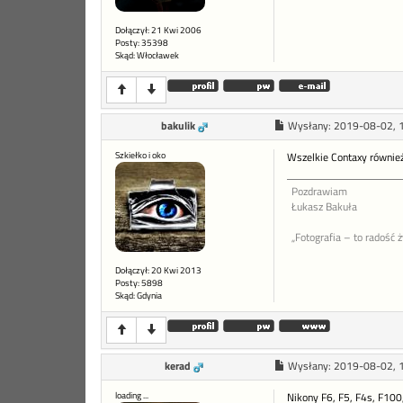
Dołączył: 21 Kwi 2006
Posty: 35398
Skąd: Włocławek
bakulik
Wysłany:
2019-08-02, 
Szkiełko i oko
Wszelkie Contaxy również 
Pozdrawiam
Łukasz Bakuła
„Fotografia – to radość 
Dołączył: 20 Kwi 2013
Posty: 5898
Skąd: Gdynia
kerad
Wysłany:
2019-08-02, 
loading ...
Nikony F6, F5, F4s, F10