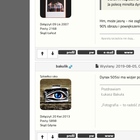
Ja polecę minolta dy
Hm, może jasny - nie zagl
Dołączył: 09 Lis 2007
90% obrazu i powiększeni
Posty: 2168
Skąd: Łańcut
Aparaty szczęścia nie dają...
bakulik
Wysłany:
2019-08-05, 
Szkiełko i oko
Dynax 505si ma wizjer po
Pozdrawiam
Łukasz Bakuła
„Fotografia – to radość 
Dołączył: 20 Kwi 2013
Posty: 5898
Skąd: Gdynia