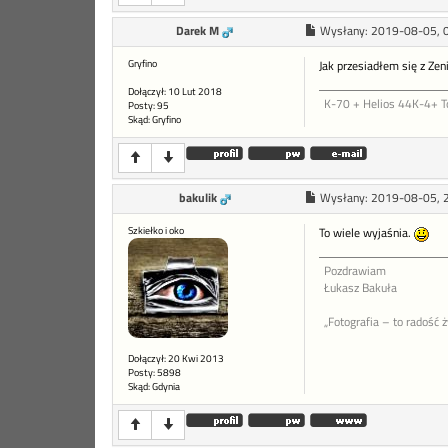
Darek M
Wysłany:
2019-08-05, 
Gryfino
Jak przesiadłem się z Ze
Dołączył: 10 Lut 2018
K-70 + Helios 44K-4+ 
Posty: 95
Skąd: Gryfino
bakulik
Wysłany:
2019-08-05, 
Szkiełko i oko
To wiele wyjaśnia.
Pozdrawiam
Łukasz Bakuła
„Fotografia – to radość 
Dołączył: 20 Kwi 2013
Posty: 5898
Skąd: Gdynia