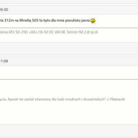
09:30
nita 312m na Minoltę 505 to było dla mnie pioruńsko jasno
Tokina ATX 50-250 +DA L18-50 DC WR RE Tamron 90 2.8 sp di
21:08
życia. Aparat nie został stworzony dla ludzi smutnych i skwaśniałych”.
J. Płażewski