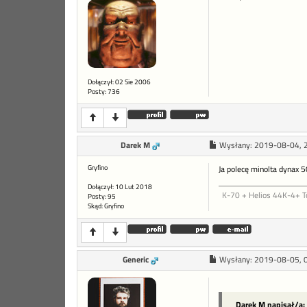
Dołączył: 02 Sie 2006
Posty: 736
Darek M
Wysłany:
2019-08-04, 
Gryfino
Ja polecę minolta dynax 5
Dołączył: 10 Lut 2018
K-70 + Helios 44K-4+ 
Posty: 95
Skąd: Gryfino
Generic
Wysłany:
2019-08-05, 
Darek M napisał/a: