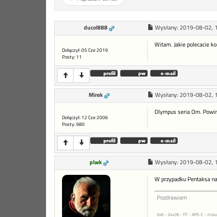
ducol888
Wysłany:
2019-08-02, 
Witam. Jakie polecacie k
Dołączył: 05 Cze 2019
Posty: 11
Mirek
Wysłany:
2019-08-02, 
Olympus seria Om. Powi
Dołączył: 12 Cze 2006
Posty: 980
plwk
Wysłany:
2019-08-02, 
W przypadku Pentaksa najw
Pozdrawiam
6x6 - 24x36 - FF - APS-C - malu