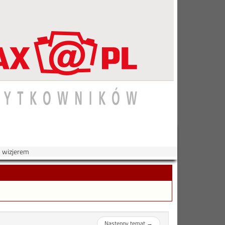
 wizjerem
Następny temat
→