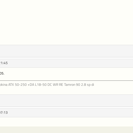
21:45
05.
Tokina ATX 50-250 +DA L18-50 DC WR RE Tamron 90 2.8 sp di
07:13