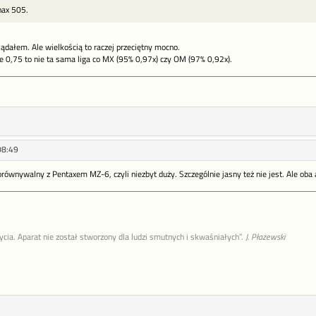
nax 505.
ądałem. Ale wielkością to raczej przeciętny mocno.
e 0,75 to nie ta sama liga co MX (95% 0,97x) czy OM (97% 0,92x).
08:49
równywalny z Pentaxem MZ-6, czyli niezbyt duży. Szczególnie jasny też nie jest. Ale ob
życia. Aparat nie został stworzony dla ludzi smutnych i skwaśniałych”.
J. Płażewski