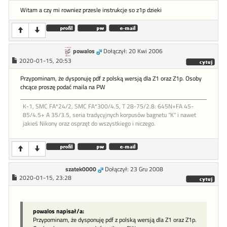
Witam a czy mi rowniez przesle instrukcje so z1p dzieki
powalos
Dołączył: 20 Kwi 2006
2020-01-15, 20:53
Przypominam, że dysponuję pdf z polską wersją dla Z1 oraz Z1p. Osoby
chcące proszę podać maila na PW
K-1, SMC FA*24/2, SMC FA*300/4.5, T 28-75/2.8: 645N+FA 45-
85/4.5+ A 35/3.5, seria tradycyjnych korpusów bagnetu "K" i nawet
jakieś Nikony oraz osprzęt do wszystkiego i niczego.
szatek0000
Dołączył: 23 Gru 2008
2020-01-15, 23:28
powalos napisał/a:
Przypominam, że dysponuję pdf z polską wersją dla Z1 oraz Z1p.