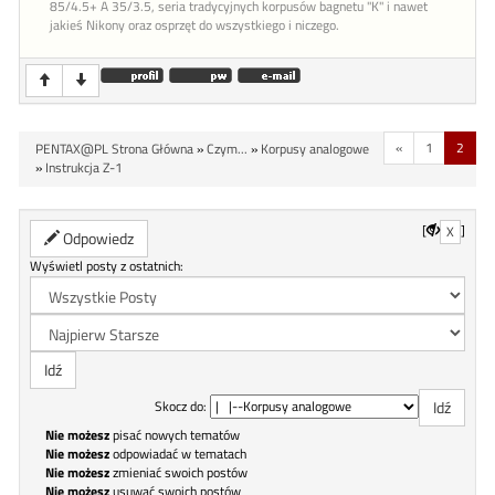
85/4.5+ A 35/3.5, seria tradycyjnych korpusów bagnetu "K" i nawet
jakieś Nikony oraz osprzęt do wszystkiego i niczego.
«
1
2
PENTAX@PL Strona Główna
»
Czym...
»
Korpusy analogowe
»
Instrukcja Z-1
[
]
X
Odpowiedz
Wyświetl posty z ostatnich:
Skocz do:
Nie możesz
pisać nowych tematów
Nie możesz
odpowiadać w tematach
Nie możesz
zmieniać swoich postów
Nie możesz
usuwać swoich postów