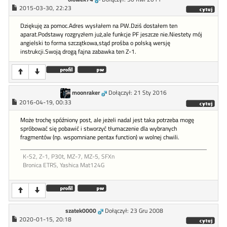
2015-03-30, 22:23
Dziękuję za pomoc.Adres wysłałem na PW.Dziś dostałem ten
aparat.Podstawy rozgryzłem już,ale funkcje PF jeszcze nie.Niestety mój
angielski to forma szczątkowa,stąd prośba o polską wersję
instrukcji.Swoją drogą fajna zabawka ten Z-1.
moonraker
Dołączył: 21 Sty 2016
2016-04-19, 00:33
Może trochę spóźniony post, ale jeżeli nadal jest taka potrzeba mogę
spróbować się pobawić i stworzyć tłumaczenie dla wybranych
fragmentów (np. wspomniane pentax function) w wolnej chwili.
K-S2, Z-1, P30t, MZ-7, MZ-5, SFXn
Bronica ETRS, Yashica Mat124G
szatek0000
Dołączył: 23 Gru 2008
2020-01-15, 20:18