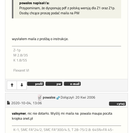
powalos napisał/a:
Przypominam, że dysponuję pdf z polską wersją dla Z1 oraz Z1p.
Osoby chcące proszę podać maila na PW
wysłałem maila z prośbą o instrukcje.
Z-1p
M 2.8/35
K 1.8/55
Flexaret VI
powalos
Dołączył: 20 Kwi 2006
2020-10-04, 13:06
valsymer
, nic nie dotarło. Wyślij mi maila na: powala maupa poczta
kropka onet.pl
K-1, SMC FA*24/2, SMC FA*300/4.5, T 28-75/2.8: 645N+FA 45-