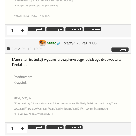
DA18-55|A35-70|DA*50-135|DA50-200|T28-200|S70-300|
AF220T|FTZ330|FTZ500|FGZ360|FGZ540 x 2|
--------------------
K100Ds->K10D->K20D->K-5->Km
Zdano
Dołączył: 23 Paź 2006
2012-01-13, 10:01
Mam skan instrukcji wydanej przez pierwszego, polskiego dystrybutora
Pentaksa.
Pozdrawiam
Krzysiek
ME-F; Z-20; K-1
AF 35-70/2.8; DA 10-17/3.5-4.5; FA 24-70mm f/2,8 ED SDM; FA PZ 28-105/4-5.6; T 70-
200/2.8; FA 80-320/4.5-5.6; FA 31/1.8; Helios 85/1.5; D-FA 100mm f/2.8 macro
AF-540FGZ, AF160, Winder ME-II