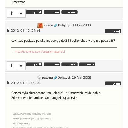
Krzysztof
xneon
Dołączył: 11 Gru 2009
2012-01-12, 21:46
czy ktoś posiada polską instrukcję do Z1 i byłby chętny się nią podzielić?
:
http://shownd.com/cezarymazarski
:
pawgra
Dołączył: 29 Maj 2008
2012-01-13, 09:50
Gdzieś była tłumaczona "na kolanie" - tłumaczenie takie sobie.
Zdecydowanie bardziej wolę angielską wersję.
SuperA|MX|*ist|MZ-5|MZ5n|Z1P|K-5IIs|
MotorA|Winder MX|BG-20|FG|FG|DBG4|
M40|A50|A35-70|