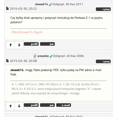
olowek74
Dołączył: 30 Kwi 2011
2015-03-30, 20:22
Czy byłby ktoś uprzejmy i pożyczył instrukcję do Pentaxa Z-1 w języku
polskim?
http://olowek74.flog.pl/
powalos
Dołączył: 20 Kwi 2006
2015-03-30, 20:58
olowek74
, mogę Tobie podesłąć PDF, tylko podaj na PW adres e-mail.
Pzdr.
K-1, SMC FA*24/2, SMC FA*300/4.5, T 28-75/2.8: 645N+FA 45-
85/4.5+ A 35/3.5, seria tradycyjnych korpusów bagnetu "K" i nawet
jakieś Nikony oraz osprzęt do wszystkiego i niczego.
olowek74
Dołączył: 30 Kwi 2011