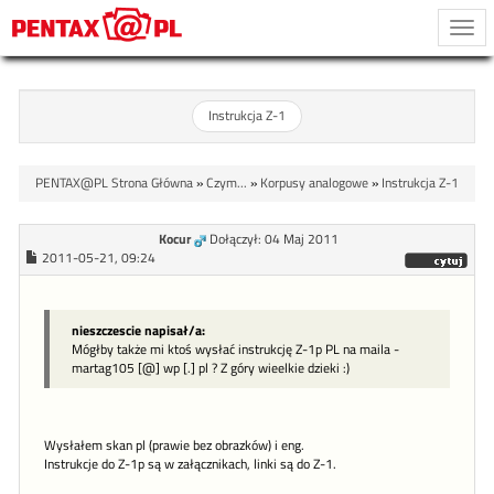
Togg
navi
Instrukcja Z-1
PENTAX@PL Strona Główna
»
Czym...
»
Korpusy analogowe
»
Instrukcja Z-1
Kocur
Dołączył: 04 Maj 2011
2011-05-21, 09:24
nieszczescie napisał/a:
Mógłby także mi ktoś wysłać instrukcję Z-1p PL na maila -
martag105 [@] wp [.] pl ? Z góry wieelkie dzieki :)
Wysłałem skan pl (prawie bez obrazków) i eng.
Instrukcje do Z-1p są w załącznikach, linki są do Z-1.