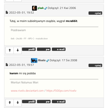
plwk
Dołączył: 21 Kwi 2006
2022-05-31, 19:52
Tutaj, w moim subiektywnym osądzie, wygrał
mr.ra66it
.
Pozdrawiam
6x6 - 24x36 - FF - APS-C - malutki dron
Rivelv
Dołączył: 17 Sie 2008
2022-05-31, 19:57
kwrom
mi się podoba
Morituri Nolumus Mori
www.rivelv.deviantart.com
/
https://500px.com/rivelv