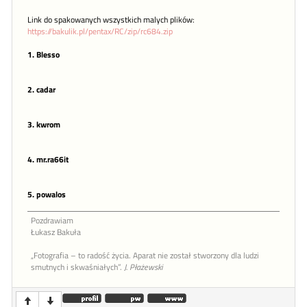
Link do spakowanych wszystkich malych plików:
https://bakulik.pl/pentax/RC/zip/rc684.zip
1. Blesso
2. cadar
3. kwrom
4. mr.ra66it
5. powalos
Pozdrawiam
Łukasz Bakuła
„Fotografia – to radość życia. Aparat nie został stworzony dla ludzi
smutnych i skwaśniałych”.
J. Płażewski