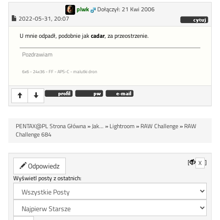
plwk
Dołączył: 21 Kwi 2006
2022-05-31, 20:07
U mnie odpadł, podobnie jak
cadar
, za przeostrzenie.
Pozdrawiam
6x6 - 24x36 - FF - APS-C - malutki dron
PENTAX@PL Strona Główna
»
Jak...
»
Lightroom
»
RAW Challenge
»
RAW
Challenge 684
[
]
X
Odpowiedz
Wyświetl posty z ostatnich: