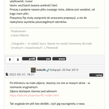
użytkownik: rcuser
hasło: wo2Gaish (ważna wielkość liter)
Proszę o podanie nazwie pliku swojego nicka, dobrze jest wiedzieć, od
kogo mam pliki.
Powyższy ftp służy wyłącznie do wrzucania propozycji, a nie do
nadsyłania wyników poszczególnych odcinków.
Pozdrawiam
Łukasz Bakuła
„Fotografia – to radość życia. Aparat nie został stworzony dla ludzi
smutnych i skwaśniałych”.
J. Płażewski
bakulik
Dołączył: 20 Kwi 2013
2022-05-31, 18:31
Po kliknieciu na male zdjecie, otworzy sie ono w nowym oknie - w
rozmiarze oryginalnym.
Zdjecia dostepne równiez pod adresem
https://bakulik.pl/pentax/RC/rc684.html
Tak wyglada ten plik bez obróbki, czyli jpg wyciagniety z rawa.