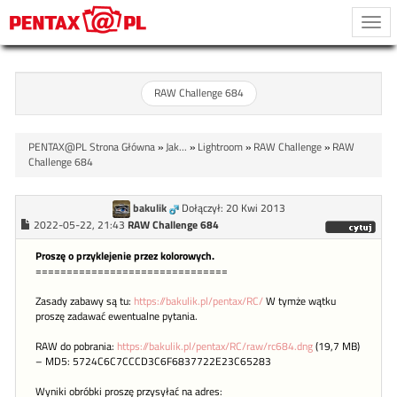
Togg
navi
RAW Challenge 684
PENTAX@PL Strona Główna
»
Jak...
»
Lightroom
»
RAW Challenge
»
RAW
Challenge 684
bakulik
Dołączył: 20 Kwi 2013
2022-05-22, 21:43
RAW Challenge 684
Proszę o przyklejenie przez kolorowych.
===============================
Zasady zabawy są tu:
https://bakulik.pl/pentax/RC/
W tymże wątku
proszę zadawać ewentualne pytania.
RAW do pobrania:
https://bakulik.pl/pentax/RC/raw/rc684.dng
(19,7 MB)
– MD5: 5724C6C7CCCD3C6F6837722E23C65283
Wyniki obróbki proszę przysyłać na adres: