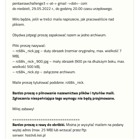
pentaxrawchallenge3 <-at-> gmail ->dot<- com
do niedzieli, 29.05.2022 r., do godziny 20.00 czasu urzędowego.
Miło będzie, jeśli w treści maila napiszecie, jak pracowaliście nad
plikiem.
Obydwa jotpegi proszę zapakować razem w jedno archiwum.
Pliki proszę nazywać:
– rc684_nick.jpg – duży obrazek (rozmiar oryginalny, max. wielkość 7
MB),
– rc684_nick_900.jpg – mały obrazek (900 px na dłuższym boku, max.
wielkość 500 kB),
– rc684_nick.zip – załączone archiwum.
Maile proszę tytułować podobnie: rc684_nick.
Bardzo proszę o pilnowanie nazewnictwa plików i tytułów maili.
Zgłoszenia niespełniające tego wymogu nie będą przyjmowane.
Miłej zabawy!
===============================
Bardzo proszę o rawy do obróbki.
Można je wysyłać mailem na podany
wyżej adres (max. 25 MB) lub wrzucać przez ftp:
serwer: host46.kei.pl