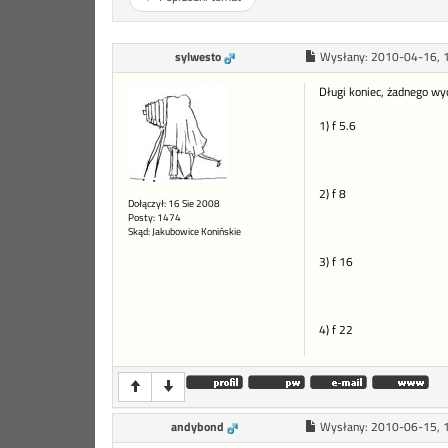
sylwesto
Wysłany:
2010-04-16, 
Długi koniec, żadnego wy
1) f 5.6
2) f 8
Dołączył: 16 Sie 2008
Posty: 1474
Skąd: Jakubowice Konińskie
3) f 16
4) f 22
andybond
Wysłany:
2010-06-15, 