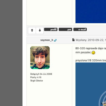
szymon_h
Wysłany:
2010-09-22, 
80-320 naprawde daje rad
nim poszalec
przyslona f/8 320mm tro
Dołączył: 04 Lis 2008
Posty: 416
Skąd: Gliwice