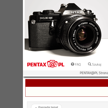
FAQ
Szukaj
PENTAX@PL Strona
←
Poprzedni temat