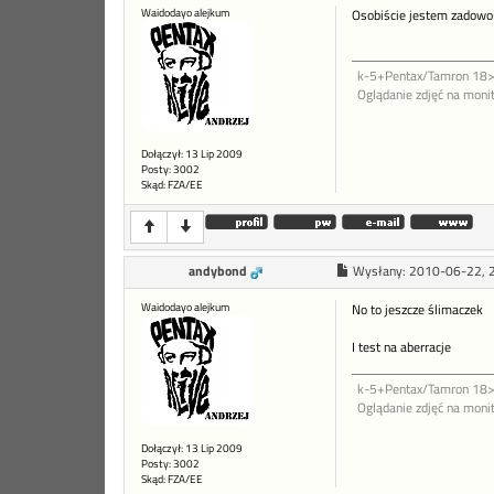
Waidodayo alejkum
Osobiście jestem zadowol
k-5+Pentax/Tamron 18
Oglądanie zdjęć na monit
Dołączył: 13 Lip 2009
Posty: 3002
Skąd: FZA/EE
andybond
Wysłany:
2010-06-22, 
Waidodayo alejkum
No to jeszcze ślimaczek
I test na aberracje
k-5+Pentax/Tamron 18
Oglądanie zdjęć na monit
Dołączył: 13 Lip 2009
Posty: 3002
Skąd: FZA/EE