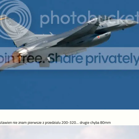
y ustawien nie znam pierwsze z przedzialu 200-320... drugie chyba 80mm