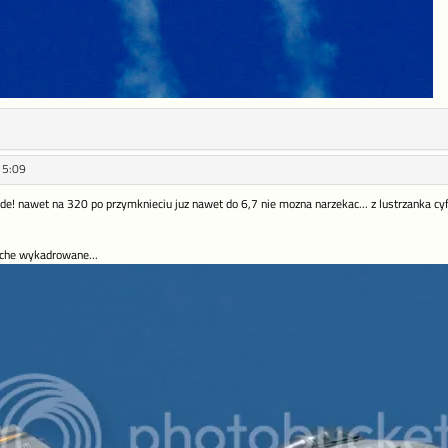
15:09
e! nawet na 320 po przymknieciu juz nawet do 6,7 nie mozna narzekac... z lustrzanka 
che wykadrowane...