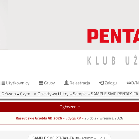
Użytkownicy
Grupy
Rejestracja
Zaloguj
D/N
 Główna
»
Czym...
»
Obiektywy i filtry
»
Sample
»
SAMPLE SMC PENTAX-FA 
Ogłoszenie
Kaszubskie Grzybki AD 2026
- Edycja XV -
25 do 27 września 2026
SAMPLE SMC PENTAX-FA 80-320mm 4.5-5.6