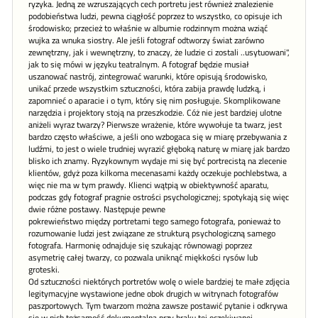
ryzyka. Jedną ze wzruszających cech portretu jest również znalezienie
podobieństwa ludzi, pewna ciągłość poprzez to wszystko, co opisuje ich
środowisko; przecież to właśnie w albumie rodzinnym można wziąć
wujka za wnuka siostry. Ale jeśli fotograf odtworzy świat zarówno
zewnętrzny, jak i wewnętrzny, to znaczy, że ludzie ci zostali ..usytuowani",
jak to się mówi w języku teatralnym. A fotograf będzie musiał
uszanować nastrój, zintegrować warunki, które opisują środowisko,
unikać przede wszystkim sztuczności, która zabija prawdę ludzką, i
zapomnieć o aparacie i o tym, który się nim posługuje. Skomplikowane
narzędzia i projektory stoją na przeszkodzie. Cóż nie jest bardziej ulotne
aniżeli wyraz twarzy? Pierwsze wrażenie, które wywołuje ta twarz, jest
bardzo często właściwe, a jeśli ono wzbogaca się w miarę przebywania z
ludźmi, to jest o wiele trudniej wyrazić głęboką naturę w miarę jak bardzo
blisko ich znamy. Ryzykownym wydaje mi się być portrecistą na zlecenie
klientów, gdyż poza kilkoma mecenasami każdy oczekuje pochlebstwa, a
więc nie ma w tym prawdy. Klienci wątpią w obiektywność aparatu,
podczas gdy fotograf pragnie ostrości psychologicznej; spotykają się więc
dwie różne postawy. Następuje pewne
pokrewieństwo między portretami tego samego fotografa, ponieważ to
rozumowanie ludzi jest związane ze strukturą psychologiczną samego
fotografa. Harmonię odnajduje się szukając równowagi poprzez
asymetrię całej twarzy, co pozwala uniknąć miękkości rysów lub
groteski.
Od sztuczności niektórych portretów wolę o wiele bardziej te małe zdjęcia
legitymacyjne wystawione jedne obok drugich w witrynach fotografów
paszportowych. Tym twarzom można zawsze postawić pytanie i odkrywa