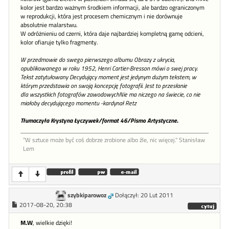
kolor jest bardzo ważnym środkiem informacji, ale bardzo ograniczonym
w reprodukcji, która jest procesem chemicznym i nie dorównuje
absolutnie malarstwu.
W odróżnieniu od czerni, która daje najbardziej kompletną gamę odcieni,
kolor ofiaruje tylko fragmenty.
W przedmowie do swego pierwszego albumu Obrazy z ukrycia,
opublikowanego w roku 1952, Henri Cartier-Bresson mówi o swej pracy.
Tekst zatytułowany Decydujący moment jest jedynym dużym tekstem, w
którym przedstawia on swoją koncepcję fotografii. Jest to przesłanie
dla wszystkich fotografów zawodowychNie ma niczego na świecie, co nie
miałoby decydującego momentu -kardynał Retz
Tłumaczyła Krystyna Łyczywek/format 46/Pismo Artystyczne
.
"W sztu­ce może być coś dob­rze zro­bione al­bo źle, nic więcej." Stanisław
Lem
szybkiparowoz
Dołączył: 20 Lut 2011
2017-08-20, 20:38
M.W
, wielkie dzięki!