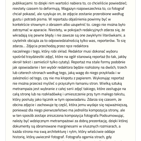
publikacjami: to dzięki nim wartości nabiera to, co chcieliście powiedzieć;
niestety czasem to deformują. Magazyn rozpowszechnia to, co fotograf
chciał pokazać, ale ryzykuje on, że zdjęcie zostanie przerobione według
gustu i potrzeb pisma. W reportażu objaśnienia powinny być w
kontekście słownym z obrazem albo uzupełnić to. czego nie można było
zatrzymać w aparacie. Niestety, w pokojach redakcyjnych zdarza się, że
wkradają się pewne błędy i nie zawsze są one zwykłymi literówkami, a
czytelnik obciąża za to odpowiedzialnością tylko was, reporterów. To się
zdarza... Zdjęcia przechodzą przez ręce redaktora
naczelnego i tego, który robi skład. Redaktor musi dokonać wyboru
spośród trzydziestki zdjęć, które na ogół stanowią reportaż (to tak, jakby
okroił tekst i zamieścił tylko cytaty). Reportaż ma stale formy podobnie
jak opowiadanie i ten wybór redaktora będzie rozłożony na dwóch, trzech
lub czterech stronach według tego, jaką wagę do niego przykłada i w
zależności od tego, czy nie ma kłopotu z papierem. Wykonując reportaż
nie można przecież myśleć o przyszłym łamaniu stron. Wielką sztuką
metrampaża jest wybranie z całej serii zdjęć takiego, które zasługuje na
całą stronę lub na rozkładówkę i umieszczenie przy tym małego tekstu,
który posłuży jako łącznik w tym opowiadaniu. Zdarza się czasem, że
obcina zdjęcie i zachowuje tę część, która jemu wydaje się najważniejszą,
ponieważ dla niego pierwszeństwo ma jednolita kompozycja strony, ale
w ten sposób zostaje zniszczona kompozycja fotografa Podsumowując,
należy być wdzięcznym metrampażowi za dobrą prezentację, dzięki której
dokumenty są obramowane marginesami w słusznych rozmiarach, a
każda strona ma swą architekturę i rytm, który właściwie oddaje
historię, którą uwiecznił fotograf. Fotografa ogarnia strach, gdy