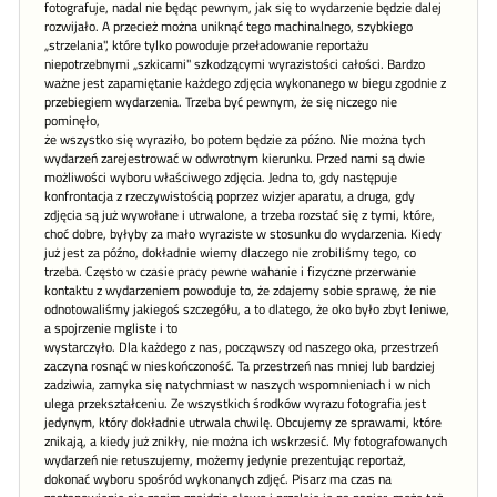
fotografuje, nadal nie będąc pewnym, jak się to wydarzenie będzie dalej
rozwijało. A przecież można uniknąć tego machinalnego, szybkiego
„strzelania", które tylko powoduje przeładowanie reportażu
niepotrzebnymi „szkicami" szkodzącymi wyrazistości całości. Bardzo
ważne jest zapamiętanie każdego zdjęcia wykonanego w biegu zgodnie z
przebiegiem wydarzenia. Trzeba być pewnym, że się niczego nie
pominęło,
że wszystko się wyraziło, bo potem będzie za późno. Nie można tych
wydarzeń zarejestrować w odwrotnym kierunku. Przed nami są dwie
możliwości wyboru właściwego zdjęcia. Jedna to, gdy następuje
konfrontacja z rzeczywistością poprzez wizjer aparatu, a druga, gdy
zdjęcia są już wywołane i utrwalone, a trzeba rozstać się z tymi, które,
choć dobre, byłyby za mało wyraziste w stosunku do wydarzenia. Kiedy
już jest za późno, dokładnie wiemy dlaczego nie zrobiliśmy tego, co
trzeba. Często w czasie pracy pewne wahanie i fizyczne przerwanie
kontaktu z wydarzeniem powoduje to, że zdajemy sobie sprawę, że nie
odnotowaliśmy jakiegoś szczegółu, a to dlatego, że oko było zbyt leniwe,
a spojrzenie mgliste i to
wystarczyło. Dla każdego z nas, począwszy od naszego oka, przestrzeń
zaczyna rosnąć w nieskończoność. Ta przestrzeń nas mniej lub bardziej
zadziwia, zamyka się natychmiast w naszych wspomnieniach i w nich
ulega przekształceniu. Ze wszystkich środków wyrazu fotografia jest
jedynym, który dokładnie utrwala chwilę. Obcujemy ze sprawami, które
znikają, a kiedy już znikły, nie można ich wskrzesić. My fotografowanych
wydarzeń nie retuszujemy, możemy jedynie prezentując reportaż,
dokonać wyboru spośród wykonanych zdjęć. Pisarz ma czas na