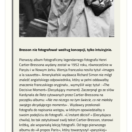
Bresson nie fotografował według koncepcji, tylko intuicyjnie.
Pierwszy album fotograficzny legendarnego fotografa Henri
Cartier-Bressona wydany został w 1952 roku, równocześnie w
Paryżu i w Nowym Jorku. Wersja francuska nosiła tytuł «Images
a la sauvette». Amerykański wydawca Richard Simon nie mógł
znaleźć angielskiego odpowiednika, który w pełni oddawałby
znaczenie francuskiego oryginału , wymyślił więc tytuł : «The
Decisive Moment» (Decydujący moment). Zaczerpnął go ze słów
Kardynała de Retz cytowanych przez Cartier-Bressona na
początku albumu: «
Nie ma niczego na tym świecie, co nie miałoby
swojego decydującego momentu
» . Wydawcy przekonali
fotografa do napisania wstępu, w którym opowiedziałby o
swoim podejściu do fotografii. «L’instant décisif » (Decydujaca
chwila), bo tak zatytułował swój tekst Cartier-Bresson, stanowi
krótką, ale wspaniałą lekcję fotografii. Od tego pierwszego
albumu do «A propos Paris», który towarzyszył «paryskiej»