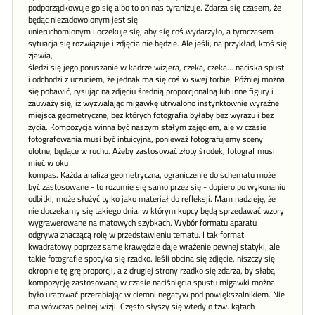
podporządkowuje go się albo to on nas tyranizuje. Zdarza się czasem, że
będąc niezadowolonym jest się
unieruchomionym i oczekuje się, aby się coś wydarzyło, a tymczasem
sytuacja się rozwiązuje i zdjęcia nie będzie. Ale jeśli, na przykład, ktoś się
zjawia,
śledzi się jego poruszanie w kadrze wizjera, czeka, czeka... naciska spust
i odchodzi z uczuciem, że jednak ma się coś w swej torbie. Później można
się pobawić, rysując na zdjęciu średnią proporcjonalną lub inne figury i
zauważy się, iż wyzwalając migawkę utrwalono instynktownie wyraźne
miejsca geometryczne, bez których fotografia byłaby bez wyrazu i bez
życia. Kompozycja winna być naszym stałym zajęciem, ale w czasie
fotografowania musi być intuicyjna, ponieważ fotografujemy sceny
ulotne, będące w ruchu. Ażeby zastosować złoty środek, fotograf musi
mieć w oku
kompas. Każda analiza geometryczna, ograniczenie do schematu może
być zastosowane - to rozumie się samo przez się - dopiero po wykonaniu
odbitki, może służyć tylko jako materiał do refleksji. Mam nadzieję, że
nie doczekamy się takiego dnia. w którym kupcy będą sprzedawać wzory
wygrawerowane na matowych szybkach. Wybór formatu aparatu
odgrywa znaczącą rolę w przedstawieniu tematu. I tak format
kwadratowy poprzez same krawędzie daje wrażenie pewnej statyki, ale
takie fotografie spotyka się rzadko. Jeśli obcina się zdjęcie, niszczy się
okropnie tę grę proporcji, a z drugiej strony rzadko się zdarza, by słabą
kompozycję zastosowaną w czasie naciśnięcia spustu migawki można
było uratować przerabiając w ciemni negatyw pod powiększalnikiem. Nie
ma wówczas pełnej wizji. Często słyszy się wtedy o tzw. kątach