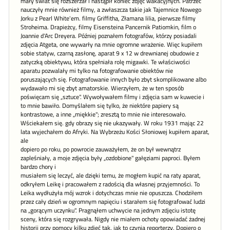
mały świat się rozszerzał i nastąpił koniec zdjęć wakacyjnych. Patrzeć
nauczyły mnie również filmy, a zwłaszcza takie jak Tajemnice Nowego
Jorku z Pearl White'em. filmy Griffitha, Złamana lilia, pierwsze filmy
Stroheima. Drapieżcy, filmy Eisensteina Pancernik Patiomkin, film o
Joannie d'Arc Dreyera. Później poznałem fotografów, którzy posiadali
zdjęcia Atgeta, one wywarły na mnie ogromne wrażenie. Więc kupiłem
sobie statyw, czarną zasłonę, aparat 9 x 12 w drewnianej obudowie z
zatyczką obiektywu, która spełniała rolę migawki. Te właściwości
aparatu pozwalały mi tylko na fotografowanie obiektów nie
poruszających się. Fotografowanie innych było zbyt skomplikowane albo
wydawało mi się zbyt amatorskie. Wierzyłem, że w ten sposób
poświęcam się „sztuce". Wywoływałem filmy i zdjęcia sam w kuwecie i
to mnie bawiło. Domyślałem się tylko, że niektóre papiery są
kontrastowe, a inne „miękkie"; zresztą to mnie nie interesowało.
Wściekałem się. gdy obrazy się nie ukazywały. W roku 1931 mając 22
lata wyjechałem do Afryki. Na Wybrzeżu Kości Słoniowej kupiłem aparat,
ale
dopiero po roku, po powrocie zauważyłem, że on był wewnątrz
zapleśniały, a moje zdjęcia były „ozdobione" gałęziami paproci. Byłem
bardzo chory i
musiałem się leczyć, ale dzięki temu, że mogłem kupić na raty aparat,
odkryłem Leikę i pracowałem z radością dla własnej przyjemności. To
Leika wydłużyła mój wzrok i dotychczas mnie nie opuszcza. Chodziłem
przez cały dzień w ogromnym napięciu i starałem się fotografować ludzi
na „gorącym uczynku". Pragnąłem uchwycie na jednym zdjęciu istotę
sceny, która się rozgrywała. Nigdy nie miałem ochoty opowiadać żadnej
historii przy pomocy kilku zdjęć tak. jak to czynią reporterzy. Dopiero o