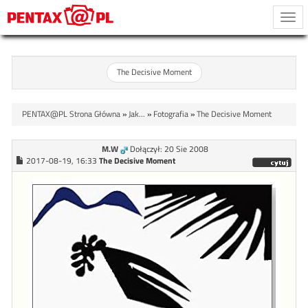
Togg
navi
The Decisive Moment
PENTAX@PL Strona Główna
»
Jak...
»
Fotografia
»
The Decisive Moment
M.W
Dołączył: 20 Sie 2008
2017-08-19, 16:33
The Decisive Moment