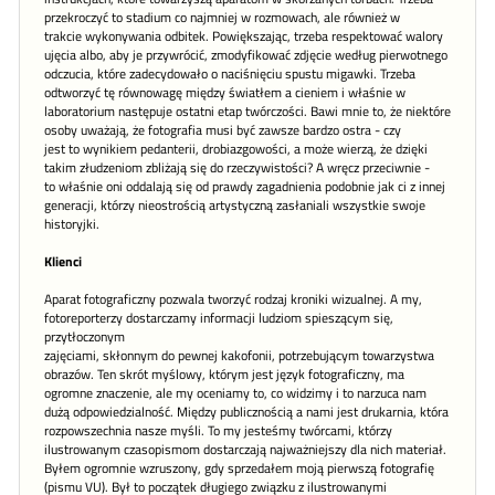
przekroczyć to stadium co najmniej w rozmowach, ale również w
trakcie wykonywania odbitek. Powiększając, trzeba respektować walory
ujęcia albo, aby je przywrócić, zmodyfikować zdjęcie według pierwotnego
odczucia, które zadecydowało o naciśnięciu spustu migawki. Trzeba
odtworzyć tę równowagę między światłem a cieniem i właśnie w
laboratorium następuje ostatni etap twórczości. Bawi mnie to, że niektóre
osoby uważają, że fotografia musi być zawsze bardzo ostra - czy
jest to wynikiem pedanterii, drobiazgowości, a może wierzą, że dzięki
takim złudzeniom zbliżają się do rzeczywistości? A wręcz przeciwnie -
to właśnie oni oddalają się od prawdy zagadnienia podobnie jak ci z innej
generacji, którzy nieostrością artystyczną zasłaniali wszystkie swoje
historyjki.
Klienci
Aparat fotograficzny pozwala tworzyć rodzaj kroniki wizualnej. A my,
fotoreporterzy dostarczamy informacji ludziom spieszącym się,
przytłoczonym
zajęciami, skłonnym do pewnej kakofonii, potrzebującym towarzystwa
obrazów. Ten skrót myślowy, którym jest język fotograficzny, ma
ogromne znaczenie, ale my oceniamy to, co widzimy i to narzuca nam
dużą odpowiedzialność. Między publicznością a nami jest drukarnia, która
rozpowszechnia nasze myśli. To my jesteśmy twórcami, którzy
ilustrowanym czasopismom dostarczają najważniejszy dla nich materiał.
Byłem ogromnie wzruszony, gdy sprzedałem moją pierwszą fotografię
(pismu VU). Był to początek długiego związku z ilustrowanymi