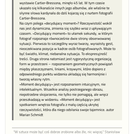
wystawie Cartier-Bressona, minęło 45 lat. W tym czasie
ukazało się kilkanaście innych jego albumów, ale właśnie te
słynne słowa kardynała do dziś kojarzą się z nurtem fotografii
Cartier-Bressona.
Na czym polega «decydujacy moment»? Rzeczywistość wokół
nas jest dynamiczna, zmienia się szybko wraz z upływającym
czasem. «Decydujący moment» to ułamek sekundy, w którym
fotograf rozpoznaje równocześnie dwie strony obserwowanej
sytuacji. Pierwsza to szczególny wyraz twarzy, wyrazisty gest,
nieoczekiwana pozycja w kadrze osób fotografowanych. Może to
być światło, klimat, niebanalna sytuacja. To ekspresyjność
treści. Druga strona natomiast jest rygorystyczną organizacją
form w przestrzeni – rozpoznaniem geometrycznych powiązań
między płaszczyznami, liniami, krzywymi, które dopiero z
odpowiedniego punktu widzenia układają się harmonijnie i
tworzą własny rytm.
«Moment decydujący» jest rozpoznaniem intuicyjnym, nie
intelektualnym. Wszelkie analizy postrzeganego obrazu,
niepotrzebne skojarzenia, nie tylko nie pomagają, ale wręcz
przeszkadzają w widzeniu. «Moment decydujący» jest
spotkaniem wnętrza fotografa z małą częścią ukrytej
rzeczywistości, która dla niego odsłania swoje tajemnice. autor
Marian Schmidt
"W sztu­ce może być coś dob­rze zro­bione al­bo źle, nic więcej." Stanisław