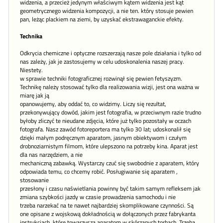
widzenia, a przecież jedynym właściwym kątem widzenia jest kąt
geometrycznego widzenia kompozycji, a nie ten. który stosuje pewien
pan, leżąc plackiem na ziemi, by uzyskać ekstrawaganckie efekty.
Technika
Odkrycia chemiczne i optyczne rozszerzają nasze pole działania i tylko od
nas zależy, jak je zastosujemy w celu udoskonalenia naszej pracy.
Niestety.
w sprawie techniki fotograficznej rozwinął się pewien fetyszyzm.
Technikę należy stosować tylko dla realizowania wizji, jest ona ważna w
miarę jak ją
opanowujemy, aby oddać to, co widzimy. Liczy się rezultat,
przekonywujący dowód, jakim jest fotografia, w przeciwnym razie trudno
byłoby zliczyć te nieudane zdjęcia, które już tylko pozostały w oczach
fotografa. Nasz zawód fotoreportera ma tylko 30 lat; udoskonalił się
dzięki małym podręcznym aparatom, jasnym obiektywom i czułym
drobnoziarnistym filmom, które ulepszono na potrzeby kina. Aparat jest
dla nas narzędziem, a nie
mechaniczną zabawką. Wystarczy czuć się swobodnie z aparatem, który
odpowiada temu, co chcemy robić. Posługiwanie się aparatem ,
stosowanie
przesłony i czasu naświetlania powinny być takim samym refleksem jak
zmiana szybkości jazdy w czasie prowadzenia samochodu i nie
trzeba narzekać na te nawet najbardziej skomplikowane czynności. Są
one opisane z wojskową dokładnością w dołączonych przez fabrykanta
instrukcjach, które towarzyszą aparatom w skórzanych torbach. Trzeba