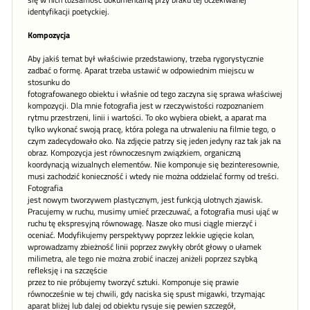
się w nich tożsamość dokumentalną przy braku tej oczekiwanej
identyfikacji poetyckiej.
Kompozycja
Aby jakiś temat był właściwie przedstawiony, trzeba rygorystycznie
zadbać o formę. Aparat trzeba ustawić w odpowiednim miejscu w
stosunku do
fotografowanego obiektu i właśnie od tego zaczyna się sprawa właściwej
kompozycji. Dla mnie fotografia jest w rzeczywistości rozpoznaniem
rytmu przestrzeni, linii i wartości. To oko wybiera obiekt, a aparat ma
tylko wykonać swoją pracę, która polega na utrwaleniu na filmie tego, o
czym zadecydowało oko. Na zdjęcie patrzy się jeden jedyny raz tak jak na
obraz. Kompozycja jest równoczesnym związkiem, organiczną
koordynacją wizualnych elementów. Nie komponuje się bezinteresownie,
musi zachodzić konieczność i wtedy nie można oddzielać formy od treści.
Fotografia
jest nowym tworzywem plastycznym, jest funkcją ulotnych zjawisk.
Pracujemy w ruchu, musimy umieć przeczuwać, a fotografia musi ująć w
ruchu tę ekspresyjną równowagę. Nasze oko musi ciągle mierzyć i
oceniać. Modyfikujemy perspektywy poprzez lekkie ugięcie kolan,
wprowadzamy zbieżność linii poprzez zwykły obrót głowy o ułamek
milimetra, ale tego nie można zrobić inaczej aniżeli poprzez szybką
refleksję i na szczęście
przez to nie próbujemy tworzyć sztuki. Komponuje się prawie
równocześnie w tej chwili, gdy naciska się spust migawki, trzymając
aparat bliżej lub dalej od obiektu rysuje się pewien szczegół,