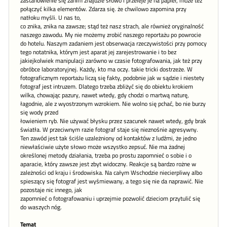
zastanowienie się zanim znajdzie słowo i przeleje je na papier, może też
połączyć kilka elementów. Zdarza się. że chwilowo zapomina przy
natłoku myśli. U nas to,
co znika, znika na zawsze; stąd też nasz strach, ale również oryginalność
naszego zawodu. My nie możemy zrobić naszego reportażu po powrocie
do hotelu. Naszym zadaniem jest obserwacja rzeczywistości przy pomocy
tego notatnika, którym jest aparat jej zarejestrowanie i to bez
jakiejkolwiek manipulacji zarówno w czasie fotografowania, jak też przy
obróbce laboratoryjnej. Każdy, kto ma oczy. takie tricki dostrzeże. W
fotograficznym reportażu liczą się fakty, podobnie jak w sądzie i niestety
fotograf jest intruzem. Dlatego trzeba zbliżyć się do obiektu krokiem
wilka, chowając pazury, nawet wtedy, gdy chodzi o martwą naturę,
łagodnie, ale z wyostrzonym wzrokiem. Nie wolno się pchać, bo nie burzy
się wody przed
łowieniem ryb. Nie używać błysku przez szacunek nawet wtedy, gdy brak
światła. W przeciwnym razie fotograf staje się nieznośnie agresywny.
Ten zawód jest tak ściśle uzależniony od kontaktów z ludźmi, że jedno
niewłaściwie użyte słowo może wszystko zepsuć. Nie ma żadnej
określonej metody działania, trzeba po prostu zapomnieć o sobie i o
aparacie, który zawsze jest zbyt widoczny. Reakcje są bardzo rożne w
zależności od kraju i środowiska. Na całym Wschodzie niecierpliwy albo
spieszący się fotograf jest wyśmiewany, a tego się nie da naprawić. Nie
pozostaje nic innego, jak
zapomnieć o fotografowaniu i uprzejmie pozwolić dzieciom przytulić się
do waszych nóg.
Temat