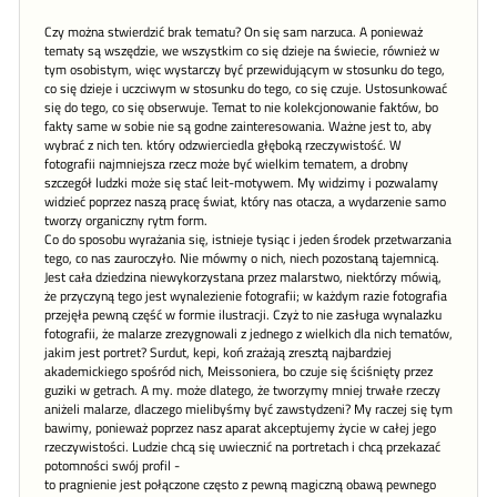
Czy można stwierdzić brak tematu? On się sam narzuca. A ponieważ
tematy są wszędzie, we wszystkim co się dzieje na świecie, również w
tym osobistym, więc wystarczy być przewidującym w stosunku do tego,
co się dzieje i uczciwym w stosunku do tego, co się czuje. Ustosunkować
się do tego, co się obserwuje. Temat to nie kolekcjonowanie faktów, bo
fakty same w sobie nie są godne zainteresowania. Ważne jest to, aby
wybrać z nich ten. który odzwierciedla głęboką rzeczywistość. W
fotografii najmniejsza rzecz może być wielkim tematem, a drobny
szczegół ludzki może się stać leit-motywem. My widzimy i pozwalamy
widzieć poprzez naszą pracę świat, który nas otacza, a wydarzenie samo
tworzy organiczny rytm form.
Co do sposobu wyrażania się, istnieje tysiąc i jeden środek przetwarzania
tego, co nas zauroczyło. Nie mówmy o nich, niech pozostaną tajemnicą.
Jest cała dziedzina niewykorzystana przez malarstwo, niektórzy mówią,
że przyczyną tego jest wynalezienie fotografii; w każdym razie fotografia
przejęła pewną część w formie ilustracji. Czyż to nie zasługa wynalazku
fotografii, że malarze zrezygnowali z jednego z wielkich dla nich tematów,
jakim jest portret? Surdut, kepi, koń zrażają zresztą najbardziej
akademickiego spośród nich, Meissoniera, bo czuje się ściśnięty przez
guziki w getrach. A my. może dlatego, że tworzymy mniej trwałe rzeczy
aniżeli malarze, dlaczego mielibyśmy być zawstydzeni? My raczej się tym
bawimy, ponieważ poprzez nasz aparat akceptujemy życie w całej jego
rzeczywistości. Ludzie chcą się uwiecznić na portretach i chcą przekazać
potomności swój profil -
to pragnienie jest połączone często z pewną magiczną obawą pewnego