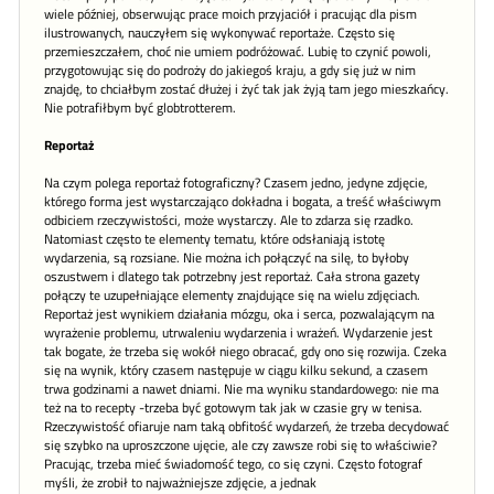
wiele później, obserwując prace moich przyjaciół i pracując dla pism
ilustrowanych, nauczyłem się wykonywać reportaże. Często się
przemieszczałem, choć nie umiem podróżować. Lubię to czynić powoli,
przygotowując się do podroży do jakiegoś kraju, a gdy się już w nim
znajdę, to chciałbym zostać dłużej i żyć tak jak żyją tam jego mieszkańcy.
Nie potrafiłbym być globtrotterem.
Reportaż
Na czym polega reportaż fotograficzny? Czasem jedno, jedyne zdjęcie,
którego forma jest wystarczająco dokładna i bogata, a treść właściwym
odbiciem rzeczywistości, może wystarczy. Ale to zdarza się rzadko.
Natomiast często te elementy tematu, które odsłaniają istotę
wydarzenia, są rozsiane. Nie można ich połączyć na silę, to byłoby
oszustwem i dlatego tak potrzebny jest reportaż. Cała strona gazety
połączy te uzupełniające elementy znajdujące się na wielu zdjęciach.
Reportaż jest wynikiem działania mózgu, oka i serca, pozwalającym na
wyrażenie problemu, utrwaleniu wydarzenia i wrażeń. Wydarzenie jest
tak bogate, że trzeba się wokół niego obracać, gdy ono się rozwija. Czeka
się na wynik, który czasem następuje w ciągu kilku sekund, a czasem
trwa godzinami a nawet dniami. Nie ma wyniku standardowego: nie ma
też na to recepty -trzeba być gotowym tak jak w czasie gry w tenisa.
Rzeczywistość ofiaruje nam taką obfitość wydarzeń, że trzeba decydować
się szybko na uproszczone ujęcie, ale czy zawsze robi się to właściwie?
Pracując, trzeba mieć świadomość tego, co się czyni. Często fotograf
myśli, że zrobił to najważniejsze zdjęcie, a jednak