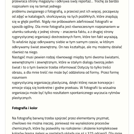
przewraca strony magazynu i odkrywa swój reportaż... Trochę za bardzo
rozpisałem się na temat jednego
problemu związanego z fotografią, a przecież jest ich więcej, począwszy
od zdjęć w katalogach, skończywszy na tych pożółkłych, które znajdują
się w głębi portfeli. Nigdy nie próbowałem zdefiniować fotografii w
sposób ogólny. Dla mnie fotografia jest równoczesnym rozpoznaniem w
ułamku sekundy z jednej strony - znaczenia faktu, a z drugiej strony
rygorystycznej organizacji dostrzeżonych form, które ten fakt wyrażają.
To właśnie żyjąc odkrywamy siebie w tym samym czasie, w którym
odkrywamy świat zewnętrzny. On nas kształtuje, ale my możemy działać
również na niego.
Nastąpić musi pewien rodzaj równowagi między tymi dwoma światami,
wewnętrznymi i zewnętrznym, które w stałym dialogu tworzą jeden
świat i to o tym świecie trzeba informować Dotyczy to tylko treści
obrazu, a dla mnie treść nie może być oddzielona od formy. Przez formę
rozumiem
rygorystyczną organizację plastyczną, dzięki której nasze koncepcje i
emocje stają się konkretne i godne przekazu. W fotografii ta wizualna
organizacja może być tylko rezultatem spontanicznego wyczucia rytmów
plastycznych.
Fotografia i kolor
Na fotografię barwną trzeba spojrzeć przez elementarny pryzmat,
chwilowo nie można inaczej, ponieważ nie wynaleziono procesów
chemicznych, które by pozwoliły na rozłożenie i złożenie kompleksowe
kolorów (gama zieleni w pastelach składa się aż z 375 odcieni!). Dla mnie