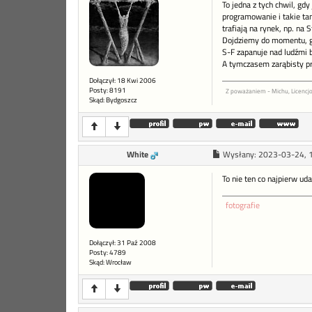
To jedna z tych chwil, gd
programowanie i takie tam
trafiają na rynek, np. na 
Dojdziemy do momentu, gd
S-F zapanuje nad ludźmi b
A tymczasem zarąbisty pr
Dołączył: 18 Kwi 2006
Posty: 8191
Z poważaniem - Michu, Licenc
Skąd: Bydgoszcz
White
Wysłany:
2023-03-24, 
To nie ten co najpierw ud
fotografie
Dołączył: 31 Paź 2008
Posty: 4789
Skąd: Wrocław