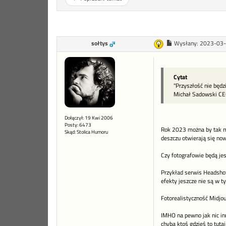
sołtys
Wysłany:
2023-03-
Cytat
"Przyszłość nie będzi
Michał Sadowski C
Dołączył: 19 Kwi 2006
Posty: 6473
Rok 2023 można by tak mi 
Skąd: Stolica Humoru
deszczu otwierają się now
Czy fotografowie będą jes
Przykład serwis Headshot
efekty jeszcze nie są w 
Fotorealistyczność Midjo
IMHO na pewno jak nic in
chyba ktoś gdzieś to tuta