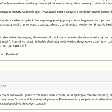
 (o ile oczywiście powstaną również jakieś mechanizmy, które pozwolą to odróżnić i w j
początku Michała Sadowskiego: "Rywalizacja będzie toczyć się pomiędzy ludźmi, którzy nie 
rzystam z kilku narzędzi, które wspomagają moją pracę - nie są to generatory zdjęć, ale
aznaczają maski, np. na oczach, twarzy, włosach, całej postaci, niebie - to faktycznie ba
e tylko wątek dyskusyjny, ale również taki, w którym pojawiałyby się nowinki z tej bran
rzędzi AI i czymś co raczej nie będzie chwilową modą warto założyć nowy dział i tam rozdzi
itp. - jak sądzicie? ]
cham Państwa!
16:30
moim środowisku pracy to trzęsienie ziemi i myślę, że AI spokojnie zabierze mi pracę, al
iedy padną Stocki, a ślubna sesja zdjęciowa w Paryżu ograniczy się jedynie do kilku klikni
ieprawdopodobnie ciekawych czasach!