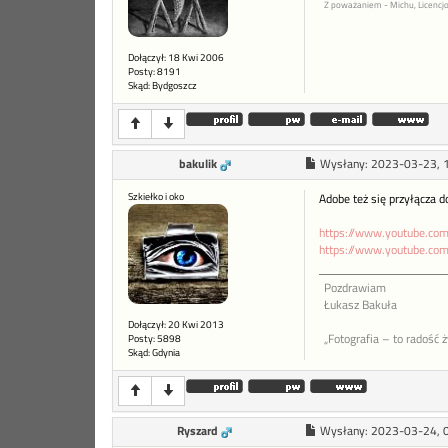
Z poważaniem - Michu, Licenc
Dołączył: 18 Kwi 2006
Posty: 8191
Skąd: Bydgoszcz
bakulik
Wysłany:
2023-03-23, 
Szkiełko i oko
Adobe też się przyłącza 
https://www.youtube.c
https://www.youtube.c
Pozdrawiam
Łukasz Bakuła
Dołączył: 20 Kwi 2013
„Fotografia – to radość 
Posty: 5898
Skąd: Gdynia
Ryszard
Wysłany:
2023-03-24, 