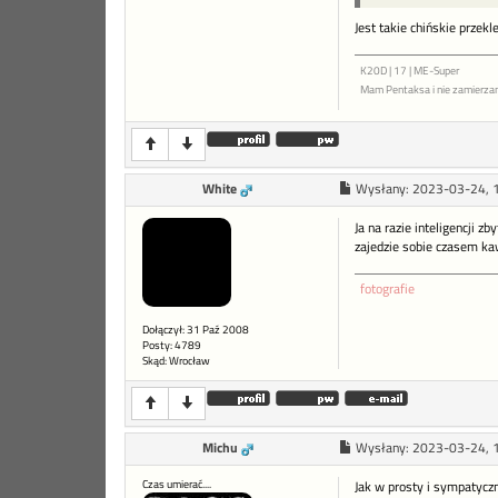
Jest takie chińskie przek
K20D | 17 | ME-Super
Mam Pentaksa i nie zamierza
White
Wysłany:
2023-03-24, 
Ja na razie inteligencji z
zajedzie sobie czasem kaw
fotografie
Dołączył: 31 Paź 2008
Posty: 4789
Skąd: Wrocław
Michu
Wysłany:
2023-03-24, 
Czas umierać....
Jak w prosty i sympatycz