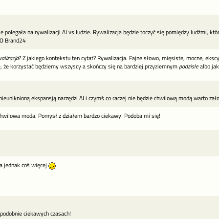
e polegała na rywalizacji AI vs ludzie. Rywalizacja będzie toczyć się pomiędzy ludźmi, którz
EO Brand24
alizacja
? Z jakiego kontekstu ten cytat? Rywalizacja. Fajne słowo, mięsiste, mocne, ekscy
lę, że korzystać będziemy wszyscy a skończy się na bardziej przyziemnym
podziale
albo ja
ieuniknioną ekspansją narzędzi AI i czymś co raczej nie będzie chwilową modą warto założyć
 chwilowa moda. Pomysł z działem bardzo ciekawy! Podoba mi się!
 jednak coś więcej
podobnie ciekawych czasach!