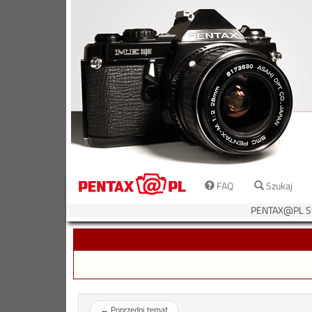
FAQ
Szukaj
PENTAX@PL St
←
Poprzedni temat