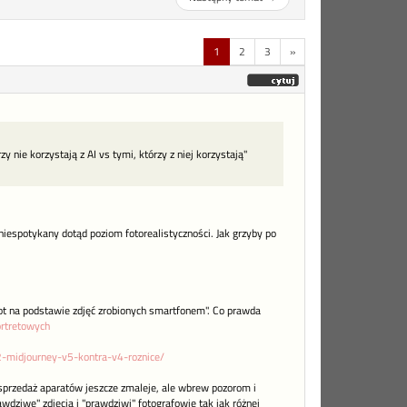
1
2
3
»
y nie korzystają z AI vs tymi, którzy z niej korzystają"
niespotykany dotąd poziom fotorealistyczności. Jak grzyby po
ot na podstawie zdjęć zrobionych smartfonem". Co prawda
ortretowych
2-midjourney-v5-kontra-v4-roznice/
 sprzedaż aparatów jeszcze zmaleje, ale wbrew pozorom i
wdziwe" zdjęcia i "prawdziwi" fotografowie tak jak różnej