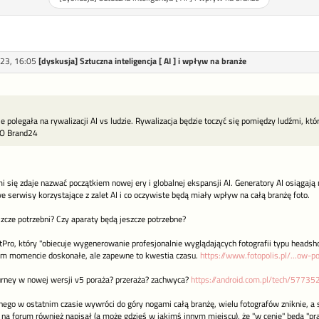
23, 16:05
[dyskusja] Sztuczna inteligencja [ AI ] i wpływ na branże
e polegała na rywalizacji AI vs ludzie. Rywalizacja będzie toczyć się pomiędzy ludźmi, którz
EO Brand24
się zdaje nazwać początkiem nowej ery i globalnej ekspansji AI. Generatory AI osiągają 
e serwisy korzystające z zalet AI i co oczywiste będą miały wpływ na całą branżę foto.
zcze potrzebni? Czy aparaty będą jeszcze potrzebne?
Pro, który "obiecuje wygenerowanie profesjonalnie wyglądających fotografii typu headsh
tym momencie doskonałe, ale zapewne to kwestia czasu.
https://www.fotopolis.pl/...ow-p
urney w nowej wersji v5 poraża? przeraża? zachwyca?
https://android.com.pl/tech/57735
nego w ostatnim czasie wywróci do góry nogami całą branżę, wielu fotografów zniknie, a
j na forum również napisał (a może gdzieś w jakimś innym miejscu), że "w cenie" będą "pra