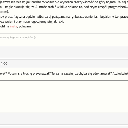
y jeszcze nie wiesz, jak bardzo to wszystko wywraca rzeczywistość do góry nogami. W tej 
. I nagle okazuje się, że AI może zrobić w kilka sekund to, nad czym zespół programistów
Steam).
y praca fizyczna będzie najbardziej pożądana na rynku zatrudnienia. I będziemy tak prac
ez wojen i przymusu, ugotujemy się jak raki.
ofil na
insta
, polecam.
jonowany Pogromca Vampirów :)=
14:00
awał? Potem się trochę przyznawał? Teraz na czasie już chyba się zdeklarował? Aczkolwiek