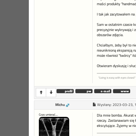
maści produkty "handmade"
I tak jak zacytowałem na 
Sam w ostatnim czasie ko
precyzyjnie wykrywają i z
obszarów zdjęcia.
Chciałbym, żeby był to ni
nieuniknioną ekspansją na
może również "twórcy" itd. 
Otwieram dyskusję i słu
"Living is easy with eyes closed"
Michu
Wysłany:
2023-03-23, 
Czas umierać....
Dla mnie bomba. Akurat w 
rzeczy. Zastanawiam się k
ekscytujące. Żyjemy w n