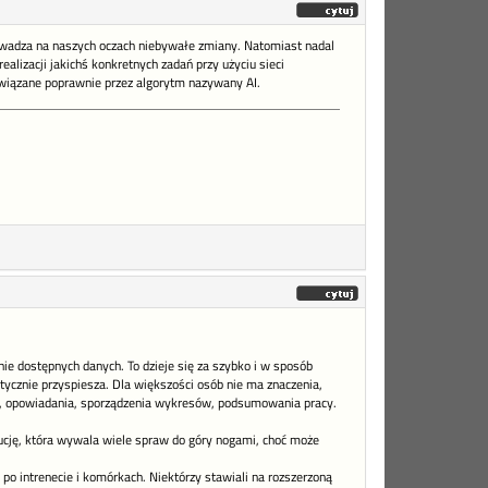
prowadza na naszych oczach niebywałe zmiany. Natomiast nadal
ealizacji jakichś konkretnych zadań przy użyciu sieci
ozwiązane poprawnie przez algorytm nazywany AI.
ie dostępnych danych. To dzieje się za szybko i w sposób
stycznie przyspiesza. Dla większości osób nie ma znaczenia,
cji, opowiadania, sporządzenia wykresów, podsumowania pracy.
lucję, która wywala wiele spraw do góry nogami, choć może
po intrenecie i komórkach. Niektórzy stawiali na rozszerzoną