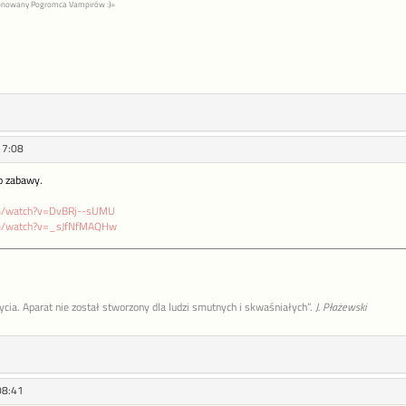
jonowany Pogromca Vampirów :)=
17:08
do zabawy.
om/watch?v=DvBRj--sUMU
om/watch?v=_sJfNfMAQHw
życia. Aparat nie został stworzony dla ludzi smutnych i skwaśniałych”.
J. Płażewski
08:41