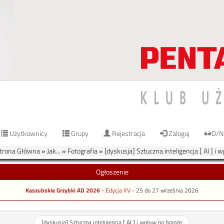
Użytkownicy
Grupy
Rejestracja
Zaloguj
D/N
rona Główna
»
Jak...
»
Fotografia
»
[dyskusja] Sztuczna inteligencja [ AI ] i
Ogłoszenie
Kaszubskie Grzybki AD 2026
- Edycja XV -
25 do 27 września 2026
[dyskusja] Sztuczna inteligencja [ AI ] i wpływ na branże