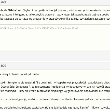
14:05
 chodzi
White
'owi. Chyba. Rzeczywiście, tak jak piszesz, robi to wszystko wrażenie i w
a sztuczna inteligencja, tylko zwykłe uczenie maszynowe. Jak popatrzysz bliżej na sposób r
ostrzegasz, że to nadal od programisty oraz użytkownika zależy, czy zadanie zostanie r
 SMC-M 28mm 1:2.8 + SMC-M 50mm 1:1.7 + SMC-M 135mm 1:3.5 + Pentax AF160
18:02
ek dokądkolwiek poniekąd zaiste.
jakim tempie to się rozwija? Nie powinniśmy rozpatrywać przyszłości na podstawie obecn
Oczywiście, że obecna AI to nie sztuczna inteligencja, tylko algorytmy, ale ich rozwój dra
tylko maszyna - liczy się efekt. Możliwość szybkiego wygenerowania odpowiedzi, ilustra
sztuczna inteligencja, zrodzi to pytania o etykę i moralność. Na razie jednak mamy rewo
u portale technologiczne zastanawiały się, jaki będzie następny kamień milowy rozwoju, 