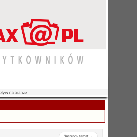
 wpływ na branże
Następny temat
→