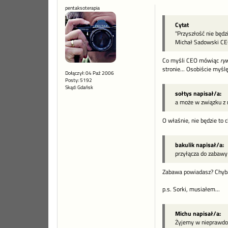
pentaksoterapia
Cytat
"Przyszłość nie będzi
Michał Sadowski C
Co myśli CEO mówiąc
ryw
stronie... Osobiście myś
Dołączył: 04 Paź 2006
Posty: 5192
Skąd: Gdańsk
sołtys napisał/a:
a może w związku z n
O właśnie, nie będzie to
bakulik napisał/a:
przyłącza do zabawy
Zabawa powiadasz? Chyba
p.s. Sorki, musiałem...
Michu napisał/a:
Żyjemy w nieprawdo