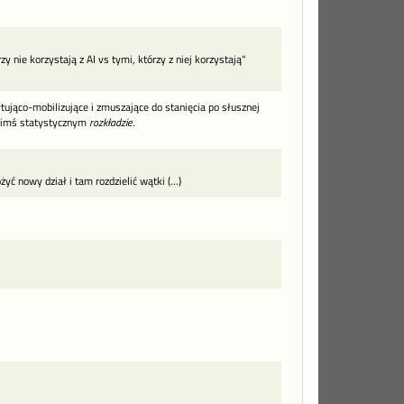
y nie korzystają z AI vs tymi, którzy z niej korzystają"
tująco-mobilizujące i zmuszające do stanięcia po słusznej
kimś statystycznym
rozkładzie
.
 nowy dział i tam rozdzielić wątki (...)