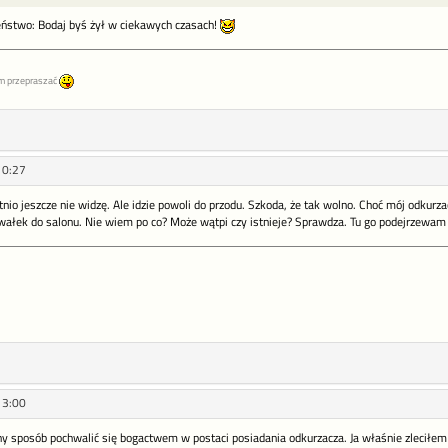
leństwo: Bodaj byś żył w ciekawych czasach!
m przepraszać
10:27
bytnio jeszcze nie widzę. Ale idzie powoli do przodu. Szkoda, że tak wolno. Choć mój odkurz
ałek do salonu. Nie wiem po co? Może wątpi czy istnieje? Sprawdza. Tu go podejrzewam o 
13:00
ny sposób pochwalić się bogactwem w postaci posiadania odkurzacza. Ja właśnie zleciłe