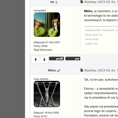
Iza
Wysłany:
2023-03-24, 
rozmyślam
Michu
, ja rozumiem, o co
te technologie to nie żadn
neuronowych, to dopiero d
4xPentax P30T + Pentax MV +
Pentax Auto 110
Pentax K10D
Dołączyła: 01 Paź 2007
Fujifilm X20
Posty: 6566
Skąd: Warszawa
Michu
Wysłany:
2023-03-24, 
Czas umierać....
Tak, to ten pan, aczkolwi
Easssy - a zauważyłaś w 
nazbyt nieprzewidywalny. 
czy to prawdziwa Ai czy 
Gdy pojawi się prawdziwa 
jeszcze tego nie czujemy.
Dołączył: 18 Kwi 2006
Pamiętam, jeszcze rok tem
Posty: 8191