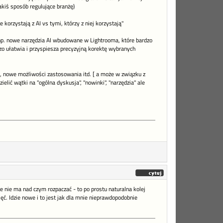
akiś sposób regulujące branżę)
korzystają z AI vs tymi, którzy z niej korzystają"
 np. nowe narzędzia AI wbudowane w Lightrooma, które bardzo
rdzo ułatwia i przyspiesza precyzyjną korektę wybranych
ży, nowe możliwości zastosowania itd. [ a może w związku z
elić wątki na "ogólna dyskusja", "nowinki", "narzędzia" ale
e nie ma nad czym rozpaczać - to po prostu naturalna kolej
ęć. Idzie nowe i to jest jak dla mnie nieprawdopodobnie