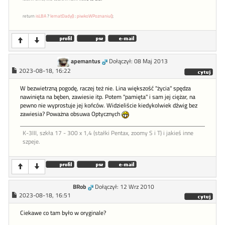
return
isLBA
?
lematDady()
:
piwkoWPoznaniu()
;
apemantus
Dołączył: 08 Maj 2013
2023-08-18, 16:22
W bezwietrzną pogodę, raczej też nie. Lina większość "życia" spędza
nawinięta na bęben, zawiesie itp. Potem "pamięta" i sam jej ciężar, na
pewno nie wyprostuje jej końców. Widzieliście kiedykolwiek dźwig bez
zawiesia? Poważna obsuwa Optycznych
K-3III, szkła 17 - 300 x 1,4 (stałki Pentax, zoomy S i T) i jakieś inne
szpeje.
BRob
Dołączył: 12 Wrz 2010
2023-08-18, 16:51
Ciekawe co tam było w oryginale?