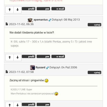
https://www.ricoh-imaging...ital/k-3-3.html
apemantus
Dołączył: 08 Maj 2013
2023-11-02, 06:36
Nie dodali śledzenia ptaków w locie?!
K-3III, szkła 17 - 300 x 1,4 (stałki Pentax, zoomy S i T) i jakieś inne
szpeje.
Ryszard
Dołączył: 04 Paź 2006
2023-11-02, 07:58
Zaczną od strusi i pingwinów
K20D | 17 | ME-Super
Mam Pentaksa i nie zamierzam przepraszać