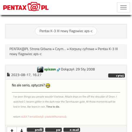
Togg
navi
Pentax K-3 III nowy flagowiec aps-c
PENTAX@PL Strona Główna
»
Czym...
»
Korpusy cyfrowe
»
Pentax K-3 III
nowy flagowiec aps-c
opiszon
Dołączył: 29 Sty 2008
2023-08-17, 16:27
No ale serio, optyczni?
I've seen things you people wouldn't believe. Attack ships on fire off the shoulder of Orion. I
watched C-beams glitter in the dark near the Tannhauser gate. All those moments will be
lost in time, like tears in rain.
Time to die.
return
isLBA
?
lematDady()
:
piwkoWPoznaniu()
;