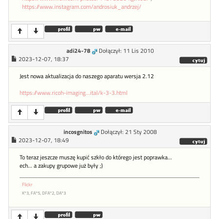
https://www.instagram.com/androsiuk_andrzej/
adi24-78
Dołączył: 11 Lis 2010
2023-12-07, 18:37
Jest nowa aktualizacja do naszego aparatu wersja 2.12
https://www.ricoh-imaging...ital/k-3-3.html
incosgnitos
Dołączył: 21 Sty 2008
2023-12-07, 18:49
To teraz jeszcze muszę kupić szkło do którego jest poprawka...
ech... a zakupy grupowe już były ;)
Flickr
K*3, FA*5, DFA*2, DA*3