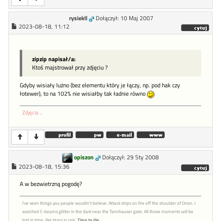
rysiekll
Dołączył: 10 Maj 2007
2023-08-18, 11:12
zipzip napisał/a:
Ktoś majstrował przy zdjęciu ?
Gdyby wisiały lużno (bez elementu który je łączy, np. pod hak czy
łotewer), to na 102% nie wisiałby tak ładnie równo
Zdjęcia ...
opiszon
Dołączył: 29 Sty 2008
2023-08-18, 15:36
A w bezwietrzną pogodę?
I've seen things you people wouldn't believe. Attack ships on fire off the shoulder of Orion. I
watched C-beams glitter in the dark near the Tannhauser gate. All those moments will be
lost in time, like tears in rain.
Time to die.