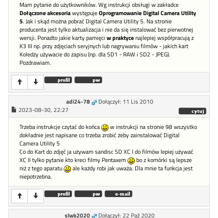
Mam pytanie do użytkowników. Wg instrukcji obsługi w zakładce
Dołączone akcesoria
występuje
Oprogramowanie Digital Camera Utility
5
. Jak i skąd można pobrać Digital Camera Utility 5. Na stronie
producenta jest tylko aktualizacja i nie da się instalować bez pierwotnej
wersji. Ponadto jakie karty pamięci
w praktyce
najlepiej współpracują z
K3 III np. przy zdjęciach seryjnych lub nagrywaniu filmów - jakich kart
Koledzy używacie do zapisu (np. dla SD1 - RAW i SD2 - JPEG).
Pozdrawiam.
adi24-78
Dołączył: 11 Lis 2010
2023-08-30, 22:27
Trzeba instrukcje czytać do końca
w instrukcji na stronie 98 wszystko
dokładnie jest napisane co trzeba zrobić żeby zainstalować Digital
Camera Utility 5
Co do Kart do zdjęć ja używam sandisc SD XC I do filmów lepiej używać
XC II tylko pytanie kto kreci filmy Pentaxem
bo z komórki są lepsze
niż z tego aparatu
ale każdy robi jak uważa. Dla mnie ta funkcja jest
niepotrzebna.
slwk2020
Dołączył: 22 Paź 2020