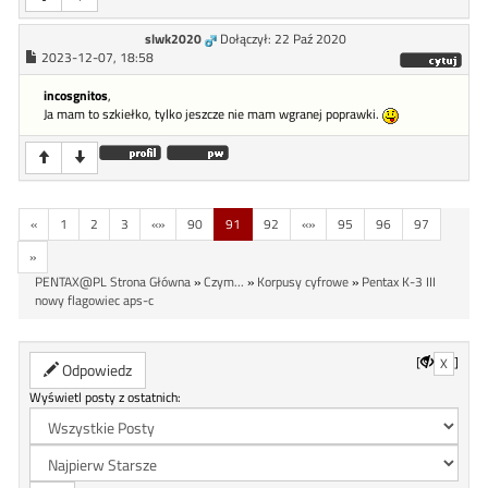
slwk2020
Dołączył: 22 Paź 2020
2023-12-07, 18:58
incosgnitos
,
Ja mam to szkiełko, tylko jeszcze nie mam wgranej poprawki.
«
1
2
3
«»
90
91
92
«»
95
96
97
»
PENTAX@PL Strona Główna
»
Czym...
»
Korpusy cyfrowe
»
Pentax K-3 III
nowy flagowiec aps-c
[
]
X
Odpowiedz
Wyświetl posty z ostatnich: