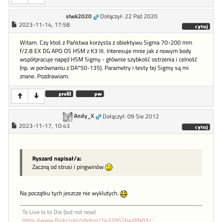
slwk2020
Dołączył: 22 Paź 2020
2023-11-14, 17:58
Witam. Czy ktoś z Państwa korzysta z obiektywu Sigma 70-200 mm
f/2.8 EX DG APO OS HSM z K3 III. Interesuje mnie jak z nowym body
współpracuje napęd HSM Sigmy - głównie szybkość ostrzenia i celność
(np. w porównaniu z DA*50-135). Parametry i testy tej Sigmy są mi
znane. Pozdrawiam.
Andy_X
Dołączył: 09 Sie 2012
2023-11-17, 10:43
Ryszard napisał/a:
Zaczną od strusi i pingwinów
Na początku tych jeszcze nie wyklutych.
To Live Is to Die (but not now)
https://www.flickr.com/photos/143785264@N03/
;