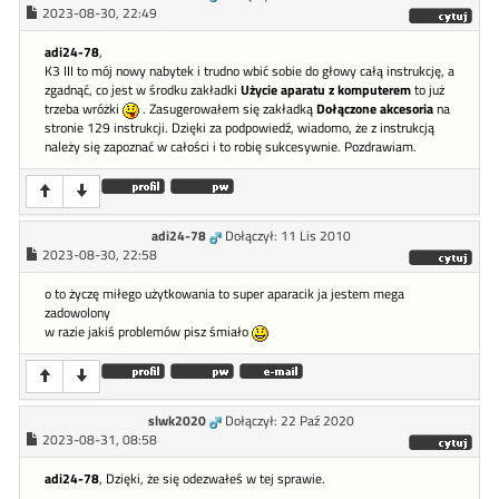
2023-08-30, 22:49
adi24-78
,
K3 III to mój nowy nabytek i trudno wbić sobie do głowy całą instrukcję, a
zgadnąć, co jest w środku zakładki
Użycie aparatu z komputerem
to już
trzeba wróżki
. Zasugerowałem się zakładką
Dołączone akcesoria
na
stronie 129 instrukcji. Dzięki za podpowiedź, wiadomo, że z instrukcją
należy się zapoznać w całości i to robię sukcesywnie. Pozdrawiam.
adi24-78
Dołączył: 11 Lis 2010
2023-08-30, 22:58
o to życzę miłego użytkowania to super aparacik ja jestem mega
zadowolony
w razie jakiś problemów pisz śmiało
slwk2020
Dołączył: 22 Paź 2020
2023-08-31, 08:58
adi24-78
, Dzięki, że się odezwałeś w tej sprawie.