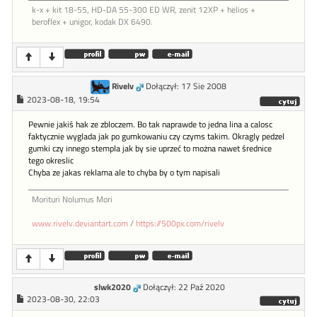
k-x + kit 18-55, HD-DA 55-300 ED WR, zenit 12XP + helios +
beroflex + unigor, kodak DX 6490.
Rivelv
Dołączył: 17 Sie 2008
2023-08-18, 19:54
Pewnie jakiś hak ze zbloczem. Bo tak naprawde to jedna lina a calosc
faktycznie wyglada jak po gumkowaniu czy czyms takim. Okragly pedzel
gumki czy innego stempla jak by sie uprzeć to można nawet średnice
tego okreslic
Chyba ze jakas reklama ale to chyba by o tym napisali
Morituri Nolumus Mori
www.rivelv.deviantart.com
/
https://500px.com/rivelv
slwk2020
Dołączył: 22 Paź 2020
2023-08-30, 22:03