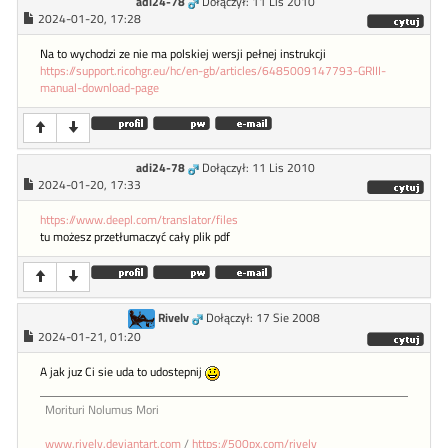
adi24-78
Dołączył: 11 Lis 2010
2024-01-20, 17:28
Na to wychodzi ze nie ma polskiej wersji pełnej instrukcji
https://support.ricohgr.eu/hc/en-gb/articles/6485009147793-GRIII-
manual-download-page
adi24-78
Dołączył: 11 Lis 2010
2024-01-20, 17:33
https://www.deepl.com/translator/files
tu możesz przetłumaczyć cały plik pdf
Rivelv
Dołączył: 17 Sie 2008
2024-01-21, 01:20
A jak juz Ci sie uda to udostepnij
Morituri Nolumus Mori
www.rivelv.deviantart.com
/
https://500px.com/rivelv