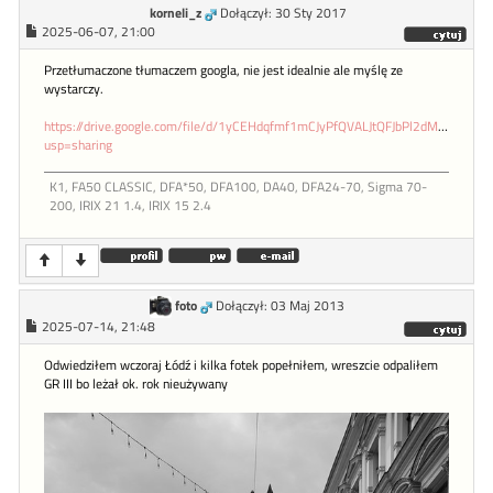
korneli_z
Dołączył: 30 Sty 2017
2025-06-07, 21:00
Przetłumaczone tłumaczem googla, nie jest idealnie ale myślę ze
wystarczy.
https://drive.google.com/file/d/1yCEHdqfmf1mCJyPfQVALJtQFJbPl2dMq/view?
usp=sharing
K1, FA50 CLASSIC, DFA*50, DFA100, DA40, DFA24-70, Sigma 70-
200, IRIX 21 1.4, IRIX 15 2.4
foto
Dołączył: 03 Maj 2013
2025-07-14, 21:48
Odwiedziłem wczoraj Łódź i kilka fotek popełniłem, wreszcie odpaliłem
GR III bo leżał ok. rok nieużywany