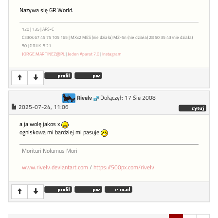
Nazywa się GR World.
120 | 135 | APS-C
C330s 67 45 75 105 165 | MXx2 MES (nie działa) MZ-5n (nie działa) 28 50 35 43 (nie działa)
50 | GRII K-5 21
JORGE.MARTINEZ@PL
|
Jeden Aparat 7.0
|
Instagram
Rivelv
Dołączył: 17 Sie 2008
2025-07-24, 11:06
a ja wolę jakos x
ogniskowa mi bardziej mi pasuje
Morituri Nolumus Mori
www.rivelv.deviantart.com
/
https://500px.com/rivelv