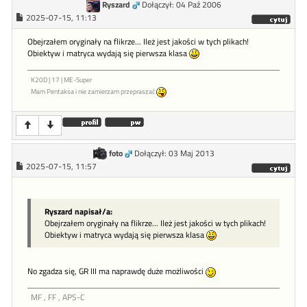
Ryszard
Dołączył: 04 Paź 2006
2025-07-15, 11:13
Obejrzałem oryginały na flikrze... Ileż jest jakości w tych plikach!
Obiektyw i matryca wydają się pierwsza klasa
K20D | 17 | ME-Super
Mam Pentaksa i nie zamierzam przepraszać
foto
Dołączył: 03 Maj 2013
2025-07-15, 11:57
Ryszard napisał/a:
Obejrzałem oryginały na flikrze... Ileż jest jakości w tych plikach!
Obiektyw i matryca wydają się pierwsza klasa
No zgadza się, GR III ma naprawdę duże możliwości
MF , FF , APS-C