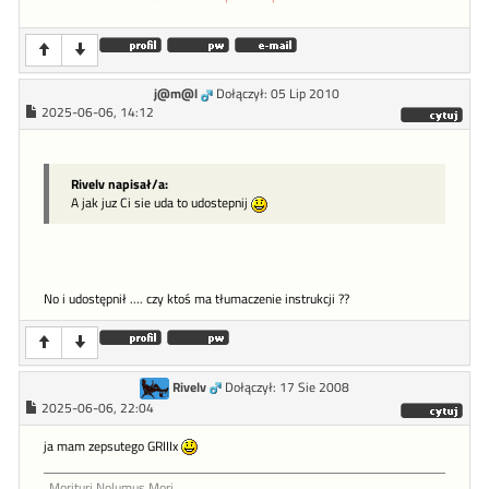
j@m@l
Dołączył: 05 Lip 2010
2025-06-06, 14:12
Rivelv napisał/a:
A jak juz Ci sie uda to udostepnij
No i udostępnił .... czy ktoś ma tłumaczenie instrukcji ??
Rivelv
Dołączył: 17 Sie 2008
2025-06-06, 22:04
ja mam zepsutego GRIIIx
Morituri Nolumus Mori