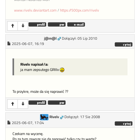
www.rivelv.deviantart.com
/
https://500px.com/rivelv
j@m@l
Dołączył: 05 Lip 2010
2025-06-07, 16:19
Rivelv napisał/a:
ja mam zepsutego GRIIIx
To przykre, może da się naprawić ??
Rivelv
Dołączył: 17 Sie 2008
2025-06-07, 17:04
Czekam na wycenę.
Po za tym zawsze się da naprawić tylko czy to warte?