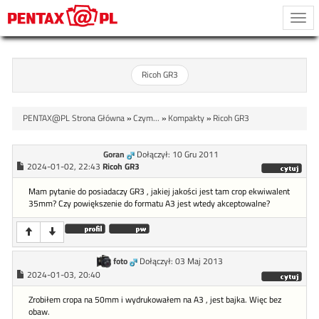
Togg
navi
Ricoh GR3
PENTAX@PL Strona Główna
»
Czym...
»
Kompakty
»
Ricoh GR3
Goran
Dołączył: 10 Gru 2011
2024-01-02, 22:43
Ricoh GR3
Mam pytanie do posiadaczy GR3 , jakiej jakości jest tam crop ekwiwalent
35mm? Czy powiększenie do formatu A3 jest wtedy akceptowalne?
foto
Dołączył: 03 Maj 2013
2024-01-03, 20:40
Zrobiłem cropa na 50mm i wydrukowałem na A3 , jest bajka. Więc bez
obaw.