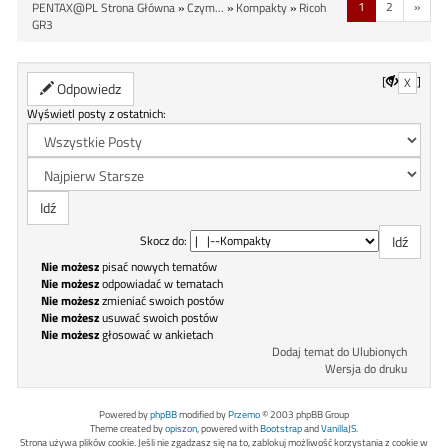
1
2
»
PENTAX@PL Strona Główna
»
Czym...
»
Kompakty
»
Ricoh
GR3
[
]
X
Odpowiedz
Wyświetl posty z ostatnich:
Skocz do:
Nie możesz
pisać nowych tematów
Nie możesz
odpowiadać w tematach
Nie możesz
zmieniać swoich postów
Nie możesz
usuwać swoich postów
Nie możesz
głosować w ankietach
Dodaj temat do Ulubionych
Wersja do druku
Powered by
phpBB
modified by
Przemo
© 2003 phpBB Group
Theme created by
opiszon
, powered with
Bootstrap
and
VanillaJS
.
Strona używa plików cookie. Jeśli nie zgadzasz się na to, zablokuj możliwość korzystania z cookie w