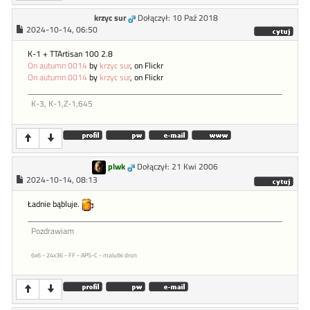
krzyc sur
Dołączył: 10 Paź 2018
2024-10-14, 06:50
K-1 + TTArtisan 100 2.8
On autumn 0014
by
krzyc sur
, on Flickr
On autumn 0014
by
krzyc sur
, on Flickr
K-3, K-1,Z-1,645
plwk
Dołączył: 21 Kwi 2006
2024-10-14, 08:13
Ładnie bąbluje.
Pozdrawiam
6x6 - 24x36 - FF - APS-C - malutki dron