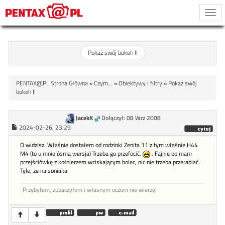
Togg
navi
Pokaż swój bokeh II
PENTAX@PL Strona Główna
»
Czym...
»
Obiektywy i filtry
»
Pokaż swój
bokeh II
JacekK
Dołączył: 08 Wrz 2008
2024-02-26, 23:29
O widzisz. Właśnie dostałem od rodzinki Zenita 11 z tym właśnie H44
M4 (to u mnie ósma wersja) Trzeba go przefocić.
. Fajnie bo mam
przejściówkę z kołnierzem wciskającym bolec, nic nie trzeba przerabiać.
Tyle, że na soniaka
Przybyłem, zobaczyłem i własnym oczom nie wierzę!