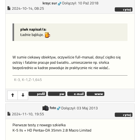
krzyc sur
Dołączył: 10 Paź 2018
2024-10-14, 08:25
plwk napisał/a:
Ładnie bąbluje.
W sumie ciekawy obiektyw, oczywiście full-manual, dosyć ciężko się
ostrzy i fatalnie pracuje pod światło...umieszczenie np. słońca
bezpośrednio w kadrze powoduje że praktycznie nic nie widać..
K-3, K-1,Z-1,645
foto
Dołączył: 03 Maj 2013
2024-11-10, 19:55
Pierwsze testy z nowego szkiełka
K-5 IIs + HD Pentax-DA 35mm 2.8 Macro Limited