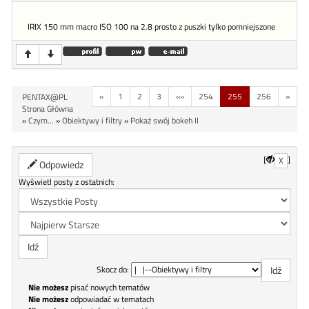
IRIX 150 mm macro ISO 100 na 2.8 prosto z puszki tylko pomniejszone
«
1
2
3
«»
254
255
256
»
PENTAX@PL
Strona Główna
»
Czym...
»
Obiektywy i filtry
»
Pokaż swój bokeh II
[
]
X
Odpowiedz
Wyświetl posty z ostatnich:
Skocz do:
Nie możesz
pisać nowych tematów
Nie możesz
odpowiadać w tematach