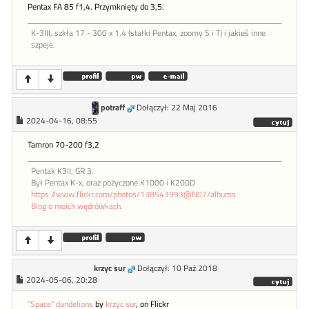
Pentax FA 85 f1,4. Przymknięty do 3,5.
K-3III, szkła 17 - 300 x 1,4 (stałki Pentax, zoomy S i T) i jakieś inne
szpeje.
potraff
Dołączył: 22 Maj 2016
2024-04-16, 08:55
Tamron 70-200 f3,2
Pentak K3II, GR 3.
Był Pentax K-x, oraz pożyczone K1000 i K200D
https://www.flickr.com/photos/138543993@N07/albums
Blog o moich wędrówkach.
krzyc sur
Dołączył: 10 Paź 2018
2024-05-06, 20:28
"Space" dandelions
by
krzyc sur
, on Flickr