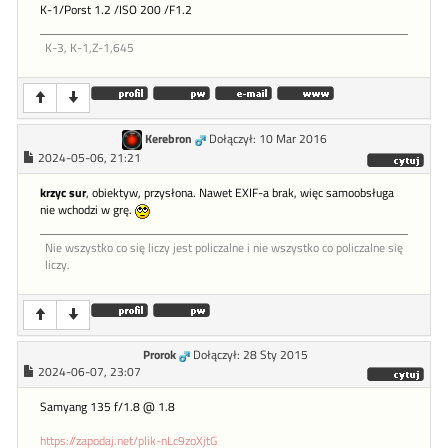
K-1/Porst 1.2 /ISO 200 /F1.2
K-3, K-1,Z-1,645
Kerebron
Dołączył: 10 Mar 2016
2024-05-06, 21:21
krzyc sur
, obiektyw, przysłona. Nawet EXIF-a brak, więc samoobsługa
nie wchodzi w grę.
Nie wszystko co się liczy jest policzalne i nie wszystko co policzalne się
liczy.
Prorok
Dołączył: 28 Sty 2015
2024-06-07, 23:07
Samyang 135 f/1.8 @ 1.8
https://zapodaj.net/plik-nLc9zoXjtG