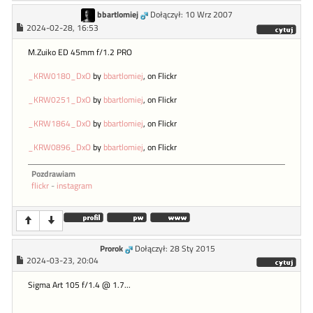
bbartlomiej
Dołączył: 10 Wrz 2007
2024-02-28, 16:53
M.Zuiko ED 45mm f/1.2 PRO
_KRW0180_DxO
by
bbartlomiej
, on Flickr
_KRW0251_DxO
by
bbartlomiej
, on Flickr
_KRW1864_DxO
by
bbartlomiej
, on Flickr
_KRW0896_DxO
by
bbartlomiej
, on Flickr
Pozdrawiam
flickr
-
instagram
Prorok
Dołączył: 28 Sty 2015
2024-03-23, 20:04
Sigma Art 105 f/1.4 @ 1.7...