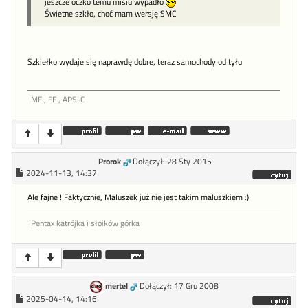
jeszcze oczko temu misiu wypadło
Świetne szkło, choć mam wersję SMC
Szkiełko wydaje się naprawdę dobre, teraz samochody od tyłu
MF , FF , APS-C
Prorok
Dołączył: 28 Sty 2015
2024-11-13, 14:37
Ale fajne ! Faktycznie, Maluszek już nie jest takim maluszkiem :)
Pentax katrójka i słoików górka
mertel
Dołączył: 17 Gru 2008
2025-04-14, 14:16