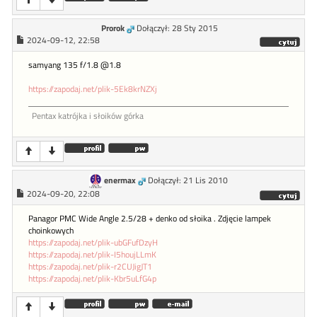
Prorok
Dołączył: 28 Sty 2015
2024-09-12, 22:58
samyang 135 f/1.8 @1.8
https://zapodaj.net/plik-5Ek8krNZXj
Pentax katrójka i słoików górka
enermax
Dołączył: 21 Lis 2010
2024-09-20, 22:08
Panagor PMC Wide Angle 2.5/28 + denko od słoika . Zdjęcie lampek
choinkowych
https://zapodaj.net/plik-ubGFufDzyH
https://zapodaj.net/plik-I5houjLLmK
https://zapodaj.net/plik-r2CUJigJT1
https://zapodaj.net/plik-Kbr5uLfG4p