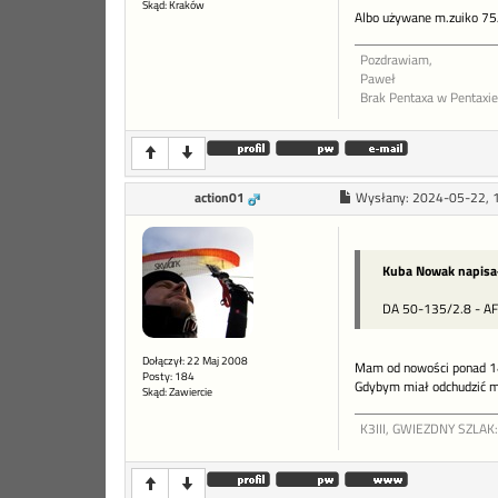
Skąd: Kraków
Albo używane m.zuiko 75
Pozdrawiam,
Paweł
Brak Pentaxa w Pentaxie
action01
Wysłany:
2024-05-22, 
Kuba Nowak napisa
DA 50-135/2.8 - AF 
Dołączył: 22 Maj 2008
Mam od nowości ponad 14 l
Posty: 184
Gdybym miał odchudzić mo
Skąd: Zawiercie
K3III, GWIEZDNY SZLAK