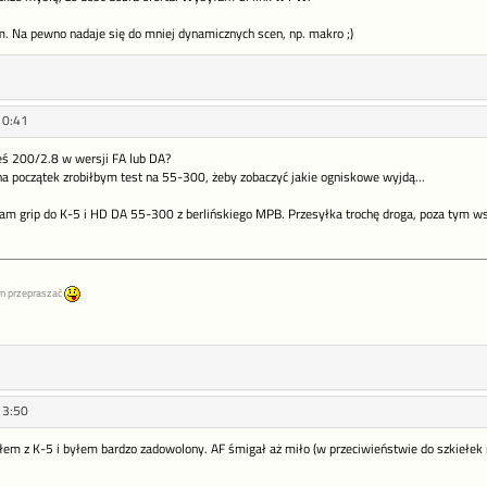
. Na pewno nadaje się do mniej dynamicznych scen, np. makro ;)
10:41
eś 200/2.8 w wersji FA lub DA?
a początek zrobiłbym test na 55-300, żeby zobaczyć jakie ogniskowe wyjdą...
am grip do K-5 i HD DA 55-300 z berlińskiego MPB. Przesyłka trochę droga, poza tym ws
m przepraszać
13:50
em z K-5 i byłem bardzo zadowolony. AF śmigał aż miło (w przeciwieństwie do szkiełek ma