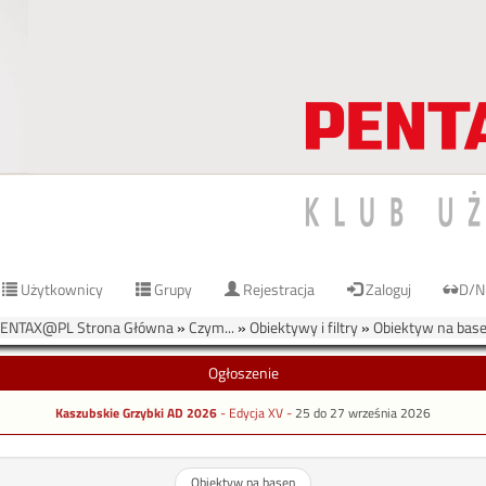
Użytkownicy
Grupy
Rejestracja
Zaloguj
D/N
ENTAX@PL Strona Główna
»
Czym...
»
Obiektywy i filtry
»
Obiektyw na bas
Ogłoszenie
Kaszubskie Grzybki AD 2026
- Edycja XV -
25 do 27 września 2026
Obiektyw na basen