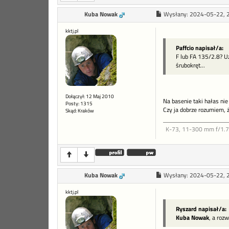
Kuba Nowak
Wysłany:
2024-05-22, 
kktj.pl
Paffcio napisał/a:
F lub FA 135/2.8? Uż
śrubokręt...
Dołączył: 12 Maj 2010
Na basenie taki hałas ni
Posty: 1315
Czy ja dobrze rozumiem, ż
Skąd: Kraków
K-73, 11-300 mm f/1.7-4
Kuba Nowak
Wysłany:
2024-05-22, 
kktj.pl
Ryszard napisał/a:
Kuba Nowak
, a roz