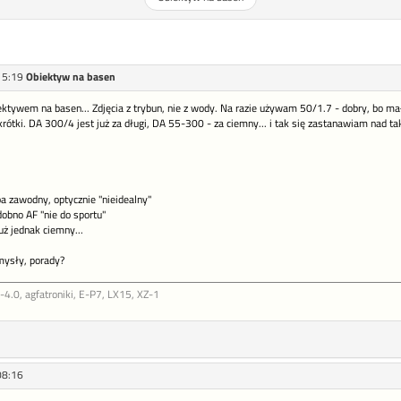
15:19
Obiektyw na basen
tywem na basen... Zdjęcia z trybun, nie z wody. Na razie używam 50/1.7 - dobry, bo mały
krótki. DA 300/4 jest już za długi, DA 55-300 - za ciemny... i tak się zastanawiam nad tak
 zawodny, optycznie "nieidealny"
bno AF "nie do sportu"
uż jednak ciemny...
mysły, porady?
.0, agfatroniki, E-P7, LX15, XZ-1
08:16