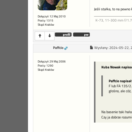
Jeśli stałka, to na pewno
Dołączył: 12 Maj 2010
K-73, 11-300 mm f/1.7-4
Posty: 1315
Skąd: Kraków
Paffcio
Wysłany:
2024-05-22, 
Dołączył: 29 Maj 2006
Posty: 1290
Kuba Nowak napisa
Skąd: Kraków
Paffcio napisał
F lub FA 135/2.
głośno, ale cóż,
Na basenie taki hał
Czy ja dobrze rozumi