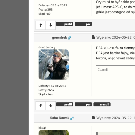
Czy musi to być szkło po
Dołączył: 05 Cze 2017
Jeśli masz APS-C, to do 
Posty: 253
gdzie jest dostępna od rę
Skąd: "UĆ"
greentrek
Wysłany:
2024-05-22, 
dziad borowy
DFA 70-210f4 za ciemny, 
DFA jest bardzo fajny, nie
Ricoha, więc nawet żadnyc
CzareK
Dołączył: 14 Sie 2012
Posty: 2657
Skąd: z lasu
Kuba Nowak
Wysłany:
2024-05-22, 
kktj.pl