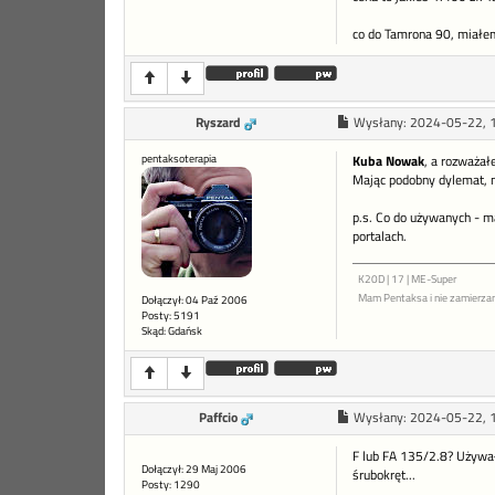
co do Tamrona 90, miałem
Ryszard
Wysłany:
2024-05-22, 
pentaksoterapia
Kuba Nowak
, a rozważał
Mając podobny dylemat, n
p.s. Co do używanych - m
portalach.
K20D | 17 | ME-Super
Mam Pentaksa i nie zamierza
Dołączył: 04 Paź 2006
Posty: 5191
Skąd: Gdańsk
Paffcio
Wysłany:
2024-05-22, 
F lub FA 135/2.8? Używał
Dołączył: 29 Maj 2006
śrubokręt...
Posty: 1290