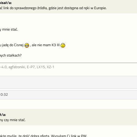
isał/a:
link do sprawdzonego źródła, gdzie jest dostępna od ręki w Europie.
y mnie stać.
u jadę do Cisnej
, ale nie mam K3 III
nych stałkach?
.0, agfatroniki, E-P7, LX15, XZ-1
10:32
ł/a:
my czy mnie stać.
Także myślę, że dość dobra oferta. Wysyłam Ci link w PW.