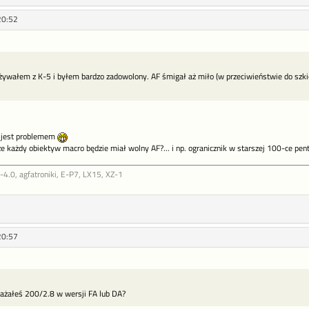
20:52
ywałem z K-5 i byłem bardzo zadowolony. AF śmigał aż miło (w przeciwieństwie do szkieł
e jest problemem
e każdy obiektyw macro będzie miał wolny AF?... i np. ogranicznik w starszej 100-ce pen
.0, agfatroniki, E-P7, LX15, XZ-1
20:57
ważałeś 200/2.8 w wersji FA lub DA?