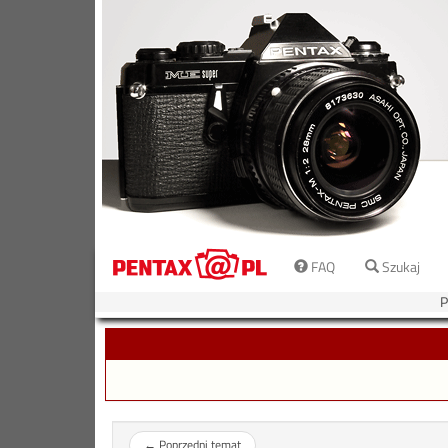
FAQ
Szukaj
P
←
Poprzedni temat