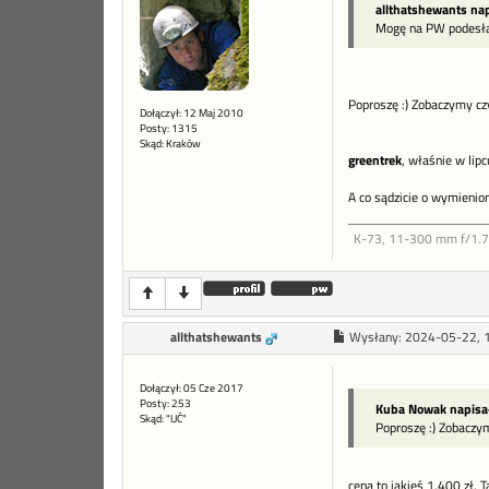
allthatshewants nap
Mogę na PW podesłać 
Poproszę :) Zobaczymy cz
Dołączył: 12 Maj 2010
Posty: 1315
Skąd: Kraków
greentrek
, właśnie w lipc
A co sądzicie o wymienio
K-73, 11-300 mm f/1.7-4
allthatshewants
Wysłany:
2024-05-22, 
Dołączył: 05 Cze 2017
Posty: 253
Kuba Nowak napisa
Skąd: "UĆ"
Poproszę :) Zobaczy
cena to jakieś 1.400 zł. 