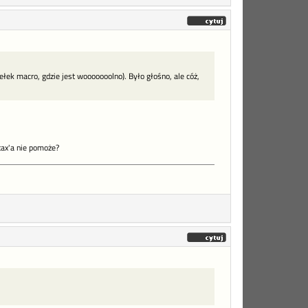
ek macro, gdzie jest wooooooolno). Było głośno, ale cóż,
tax'a nie pomoże?