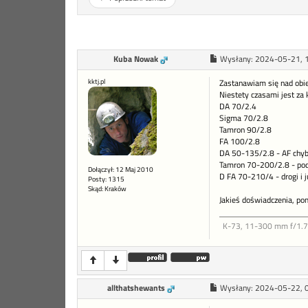
Kuba Nowak
Wysłany:
2024-05-21, 
kktj.pl
Zastanawiam się nad obiek
Niestety czasami jest za 
DA 70/2.4
Sigma 70/2.8
Tamron 90/2.8
FA 100/2.8
DA 50-135/2.8 - AF chyba
Tamron 70-200/2.8 - podo
Dołączył: 12 Maj 2010
D FA 70-210/4 - drogi i j
Posty: 1315
Skąd: Kraków
Jakieś doświadczenia, po
K-73, 11-300 mm f/1.7-4
allthatshewants
Wysłany:
2024-05-22, 