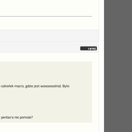
szkiełek macro, gdzie jest wooooooolno). Było
e pentax'a nie pomoże?