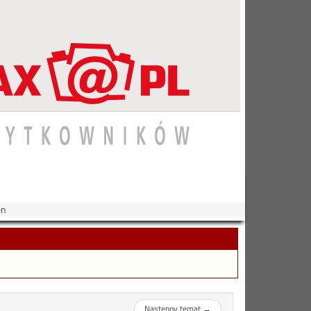
en
Następny temat
→