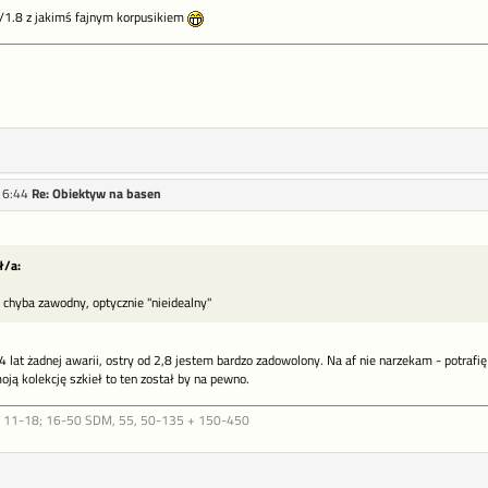
/1.8 z jakimś fajnym korpusikiem
16:44
Re: Obiektyw na basen
ł/a:
chyba zawodny, optycznie "nieidealny"
at żadnej awarii, ostry od 2,8 jestem bardzo zadowolony. Na af nie narzekam - potrafię z
ją kolekcję szkieł to ten został by na pewno.
: 11-18; 16-50 SDM, 55, 50-135 + 150-450