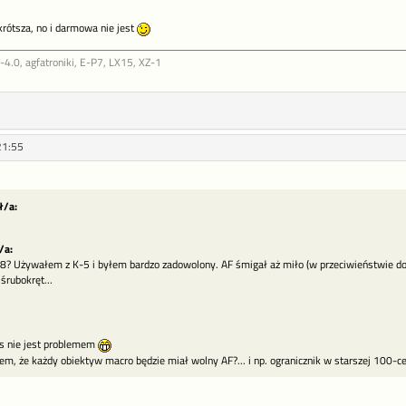
 krótsza, no i darmowa nie jest
.0, agfatroniki, E-P7, LX15, XZ-1
21:55
ł/a:
/a:
8? Używałem z K-5 i byłem bardzo zadowolony. AF śmigał aż miło (w przeciwieństwie do 
 śrubokręt...
as nie jest problemem
em, że każdy obiektyw macro będzie miał wolny AF?... i np. ogranicznik w starszej 100-c