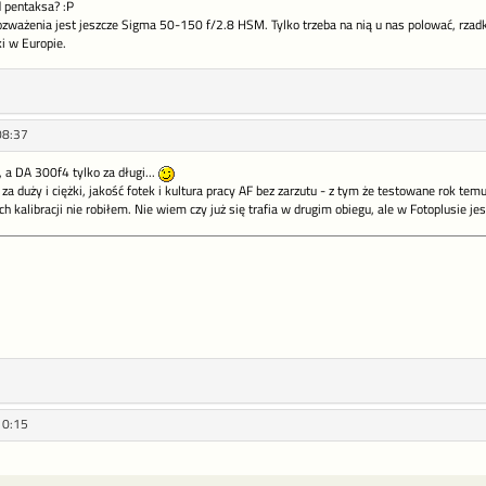
d pentaksa? :P
rozważenia jest jeszcze Sigma 50-150 f/2.8 HSM. Tylko trzeba na nią u nas polować, rzad
ki w Europie.
08:37
a DA 300f4 tylko za długi...
 za duży i ciężki, jakość fotek i kultura pracy AF bez zarzutu - z tym że testowane rok te
h kalibracji nie robiłem. Nie wiem czy już się trafia w drugim obiegu, ale w Fotoplusie je
10:15