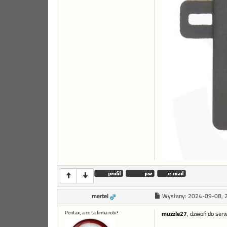
mertel
Wysłany:
2024-09-08, 
Pentax, a co ta firma robi?
muzzle27
, dzwoń do serw