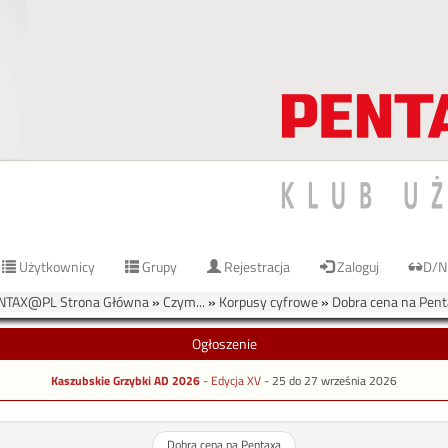
Użytkownicy
Grupy
Rejestracja
Zaloguj
D/N
NTAX@PL Strona Główna
»
Czym...
»
Korpusy cyfrowe
»
Dobra cena na Pent
Ogłoszenie
Kaszubskie Grzybki AD 2026
- Edycja XV -
25 do 27 września 2026
Dobra cena na Pentaxa