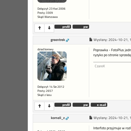
Dołączył: 23 Kwi 2006
Posty: 3309
Skąd: Warszawa
greentrek
Wysłany:
2024-10-21, 
dziad borowy
Poprawka - FotoPlus jedna
ryzyko po stronie sprzed
CzareK
Dołączył: 14 Sie 2012
Posty: 2657
Skąd: z lasu
korneli_z
Wysłany:
2024-10-21, 
Interfoto przyjmuje w roz