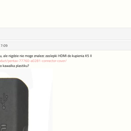
17:09
 ale nigdzie nie moge znalezc zaslepki HDMI do kupienia K5 II
oduct/pentax-77760-a0281-connector-cover/
go kawalka plastiku?