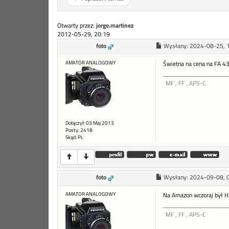
Otwarty przez:
jorge.martinez
2012-05-29, 20:19
foto
Wysłany:
2024-08-25, 
AMATOR ANALOGOWY
Świetna na cena na FA 43,
MF , FF , APS-C
Dołączył: 03 Maj 2013
Posty: 2418
Skąd: PL
foto
Wysłany:
2024-09-08, 
AMATOR ANALOGOWY
Na Amazon wczoraj był H
MF , FF , APS-C