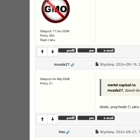
Dołączył: 17 Gru 2008
Posty: 364
Skąd: z lasu
muzzle27
Wysłany:
2024-09-19, 
Dołączył: 04 Maj 2008
Posty: 21
mertel napisał/a:
muzzle27
, dzwoń do
dzieki, przychodzi Ci jaki
foto
Wysłany:
2024-09-21, 