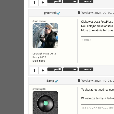
greentrek
Wysłany:
2024-09-30, 
dziad borowy
Ciekawostka z FotoPlusa 
No i kolejna ciekawostka 
Może to właśnie ten czas
CzareK
Dołączył: 14 Sie 2012
Posty: 2657
Skąd: z lasu
Samp
Wysłany:
2024-10-01, 
prężny i gibki
To akurat jest ogólna, eu
W wakacje też była ładn
K-1, K-3, MZ-3, ME Super, IRIX 