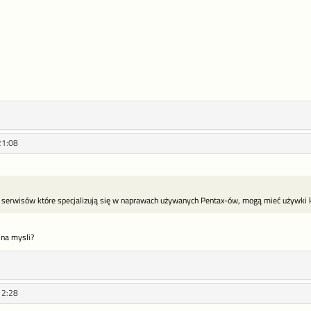
21:08
 serwisów które specjalizują się w naprawach używanych Pentax-ów, mogą mieć używki kt
s na mysli?
12:28