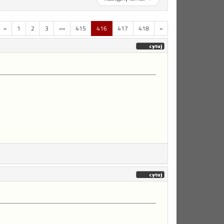
«
1
2
3
«»
415
416
417
418
»