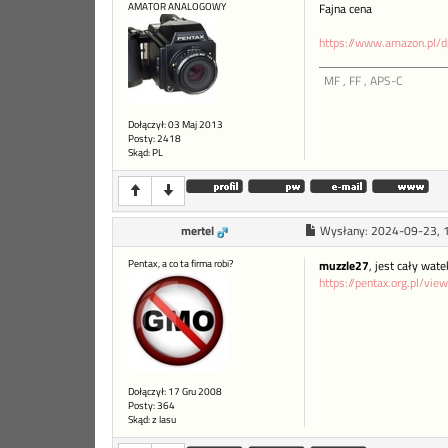
AMATOR ANALOGOWY
Fajna cena
https://www.amazon.pl/
MF , FF , APS-C
Dołączył: 03 Maj 2013
Posty: 2418
Skąd: PL
mertel
Wysłany:
2024-09-23, 
Pentax, a co ta firma robi?
muzzle27
, jest cały wat
https://pentax.org.pl/v
Dołączył: 17 Gru 2008
Posty: 364
Skąd: z lasu