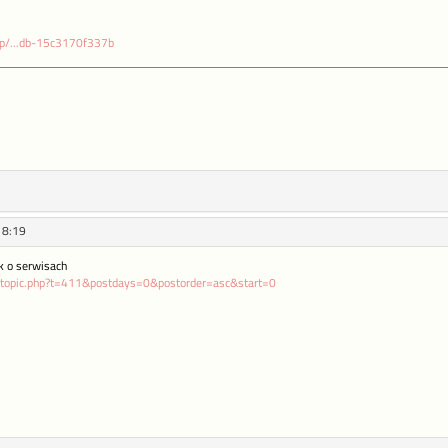
dp/...db-15c3170f337b
18:19
ek o serwisach
iewtopic.php?t=411&postdays=0&postorder=asc&start=0