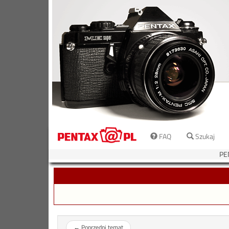
FAQ
Szukaj
PE
←
Poprzedni temat