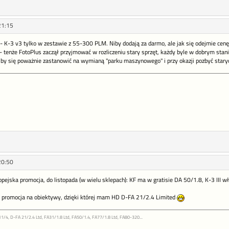
21:15
- K-3 v3 tylko w zestawie z 55-300 PLM. Niby dodają za darmo, ale jak się odejmie cenę 
- tenże FotoPlus zaczął przyjmować w rozliczeniu stary sprzęt, każdy byle w dobrym stani
 by się poważnie zastanowić na wymianą "parku maszynowego" i przy okazji pozbyć stary
20:50
ropejska promocja, do listopada (w wielu sklepach): KF ma w gratisie DA 50/1.8, K-3 III 
a promocja na obiektywy, dzięki której mam HD D-FA 21/2.4 Limited
11/4, D-FA 21/2.4 Ltd, FA31/1.8 Ltd, FA50/1.4, FA77/1.8 Ltd, FA80-320...