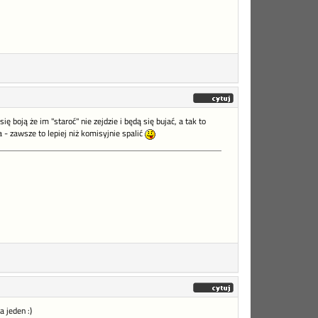
 boją że im "staroć" nie zejdzie i będą się bujać, a tak to
- zawsze to lepiej niż komisyjnie spalić
 jeden :)