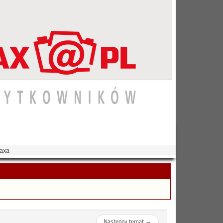
axa
Następny temat
→