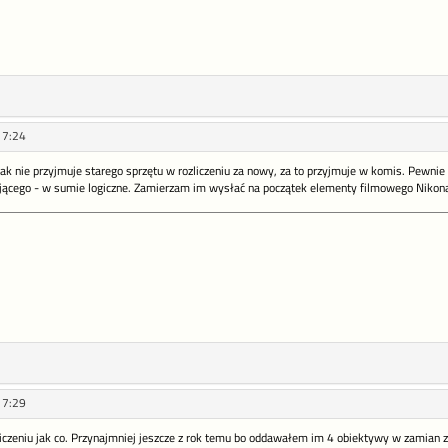
17:24
k nie przyjmuje starego sprzętu w rozliczeniu za nowy, za to przyjmuje w komis. Pewnie się
ającego - w sumie logiczne. Zamierzam im wysłać na początek elementy filmowego Nikona 
17:29
liczeniu jak co. Przynajmniej jeszcze z rok temu bo oddawałem im 4 obiektywy w zamian za