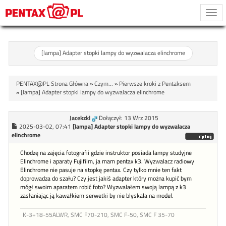
Togg
navi
[lampa] Adapter stopki lampy do wyzwalacza elinchrome
PENTAX@PL Strona Główna
»
Czym...
»
Pierwsze kroki z Pentaksem
»
[lampa] Adapter stopki lampy do wyzwalacza elinchrome
Jacekzkl
Dołączył: 13 Wrz 2015
2025-03-02, 07:41
[lampa] Adapter stopki lampy do wyzwalacza
elinchrome
Chodzę na zajęcia fotografii gdzie instruktor posiada lampy studyjne
Elinchrome i aparaty Fujifilm, ja mam pentax k3. Wyzwalacz radiowy
Elinchrome nie pasuje na stopkę pentax. Czy tylko mnie ten fakt
doprowadza do szału? Czy jest jakiś adapter który można kupić bym
mógł swoim aparatem robić foto? Wyzwalałem swoją lampą z k3
zasłaniając ją kawałkiem serwetki by nie blyskala na model.
K-3+18-55ALWR, SMC F70-210, SMC F-50, SMC F 35-70