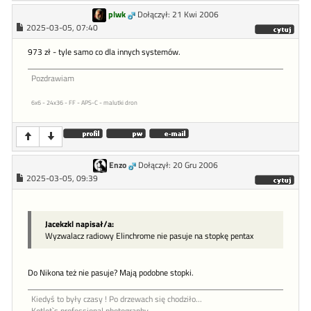
plwk
Dołączył: 21 Kwi 2006
2025-03-05, 07:40
973 zł - tyle samo co dla innych systemów.
Pozdrawiam
6x6 - 24x36 - FF - APS-C - malutki dron
Enzo
Dołączył: 20 Gru 2006
2025-03-05, 09:39
Jacekzkl napisał/a:
Wyzwalacz radiowy Elinchrome nie pasuje na stopkę pentax
Do Nikona też nie pasuje? Mają podobne stopki.
Kiedyś to były czasy ! Po drzewach się chodziło...