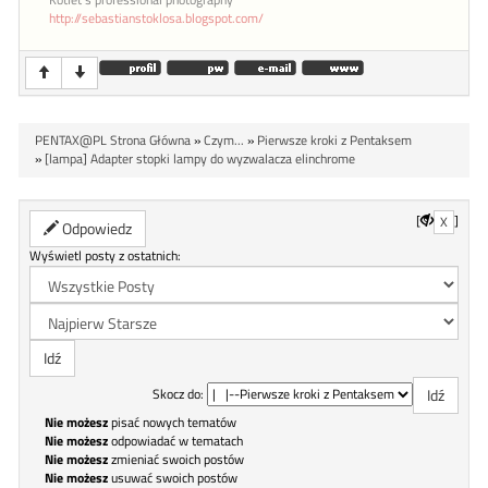
Kotlet`s professional photography
http://sebastianstoklosa.blogspot.com/
PENTAX@PL Strona Główna
»
Czym...
»
Pierwsze kroki z Pentaksem
»
[lampa] Adapter stopki lampy do wyzwalacza elinchrome
[
]
X
Odpowiedz
Wyświetl posty z ostatnich:
Skocz do:
Nie możesz
pisać nowych tematów
Nie możesz
odpowiadać w tematach
Nie możesz
zmieniać swoich postów
Nie możesz
usuwać swoich postów