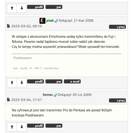
plwk
Dołączył: 21 Kwi 2006
2025-03-02, 09:10
W sklepie z akcesoriami Elinchrome widzę tylko transmittery do Fuji i
Nikona. Pewnie nadal będziesz musiał sobie radzić jak obecnie.
Czy te lampy można wyzwolić przewodowo? Może sprawdź ten kierunek.
Pozdrawiam
6x6 - 24x36 - FF - APS-C - malutki dron
former
Dołączył: 05 Lis 2009
2025-03-04, 21:51
Na cyfrowe.pl jest taki transmiter Pro do Pentaxa ale ponad 900pln
kosztuje.Pozdrawiam.