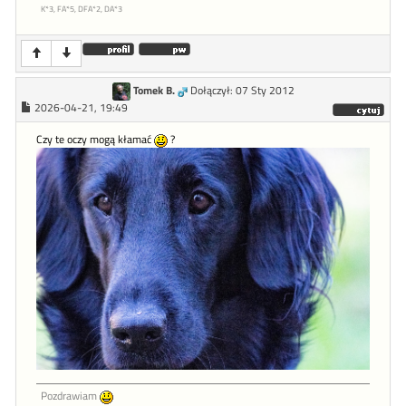
K*3, FA*5, DFA*2, DA*3
Tomek B.
Dołączył: 07 Sty 2012
2026-04-21, 19:49
Czy te oczy mogą kłamać
?
Pozdrawiam