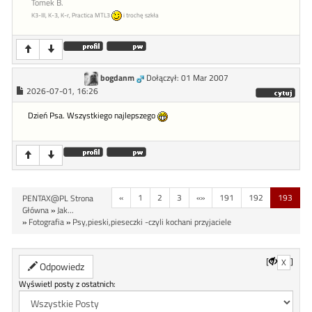
Tomek B.
K3-III, K-3, K-r, Practica MTL3
i trochę szkła
bogdanm
Dołączył: 01 Mar 2007
2026-07-01, 16:26
Dzień Psa. Wszystkiego najlepszego
«
1
2
3
«»
191
192
193
PENTAX@PL Strona
Główna
»
Jak...
»
Fotografia
»
Psy,pieski,pieseczki -czyli kochani przyjaciele
[
]
X
Odpowiedz
Wyświetl posty z ostatnich: