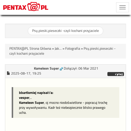
Togg
navi
Psy,pieski,pieseczki -czyli kochani przyjaciele
PENTAX@PL Strona Główna
»
Jak...
»
Fotografia
»
Psy,pieski,pieseczki -
czyli kochani przyjaciele
Kameleon Super
Dołączył: 06 Mar 2021
2025-08-17, 19:25
bbartlomiej napisał/a:
vesper
,..
Kameleon Super
, oj mocno niedoświetlone - popracuj trochę
przy wywoływaniu. Kadr też niebezpiecznie blisko prawego
ucha.