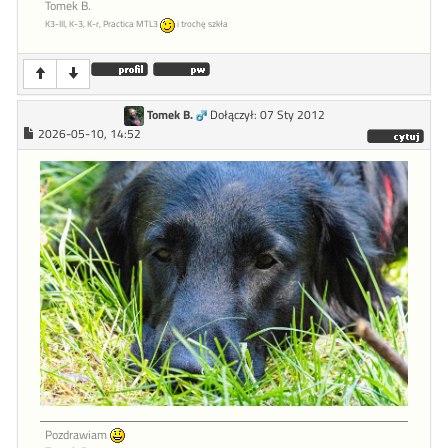
Tomek B.
K3-III, K-3, K-r, Practica MTL3
i trochę szkła
Tomek B.
Dołączył: 07 Sty 2012
2026-05-10, 14:52
Pozdrawiam