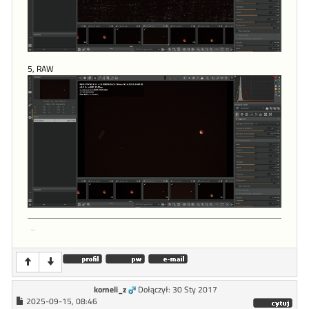
5, RAW
...
korneli_z
Dołączył: 30 Sty 2017
2025-09-15, 08:46