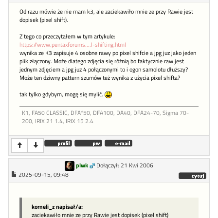
Od razu mówie że nie mam k3, ale zaciekawiło mnie ze przy Rawie jest
dopisek (pixel shift).
Z tego co przeczytałem w tym artykule:
https://www.pentaxforums....l-shifting.html
wynika ze K3 zapisuje 4 osobne rawy po pixel shifcie a jpg juz jako jeden
plik złączony. Może dlatego zdjęcia się różnią bo faktycznie raw jest
jednym zdjęciem a jpg juz 4 połączonymi to i ogon samolotu dłuższy?
Może ten dziwny pattern szumów też wynika z użycia pixel shifta?
tak tylko gdybym, mogę się mylić.
K1, FA50 CLASSIC, DFA*50, DFA100, DA40, DFA24-70, Sigma 70-
200, IRIX 21 1.4, IRIX 15 2.4
plwk
Dołączył: 21 Kwi 2006
2025-09-15, 09:48
korneli_z napisał/a:
zaciekawiło mnie ze przy Rawie jest dopisek (pixel shift)