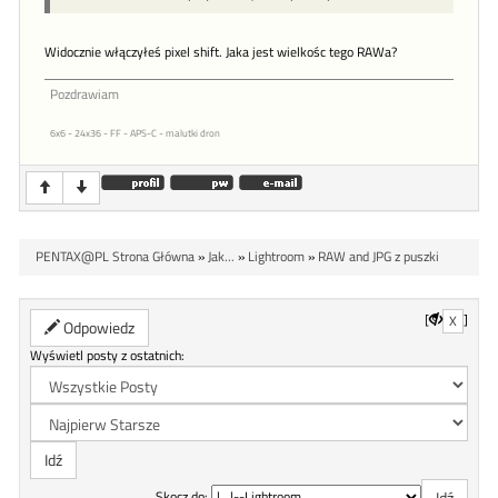
Widocznie włączyłeś pixel shift. Jaka jest wielkośc tego RAWa?
Pozdrawiam
6x6 - 24x36 - FF - APS-C - malutki dron
PENTAX@PL Strona Główna
»
Jak...
»
Lightroom
»
RAW and JPG z puszki
[
]
X
Odpowiedz
Wyświetl posty z ostatnich:
Skocz do: