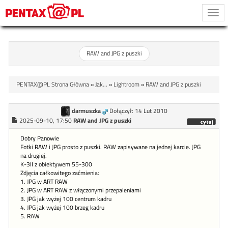
Togg
navi
RAW and JPG z puszki
PENTAX@PL Strona Główna
»
Jak...
»
Lightroom
»
RAW and JPG z puszki
darmuszka
Dołączył: 14 Lut 2010
2025-09-10, 17:50
RAW and JPG z puszki
Dobry Panowie
Fotki RAW i JPG prosto z puszki. RAW zapisywane na jednej karcie. JPG
na drugiej.
K-3II z obiektywem 55-300
Zdjęcia całkowitego zaćmienia:
1. JPG w ART RAW
2. JPG w ART RAW z włączonymi przepaleniami
3. JPG jak wyżej 100 centrum kadru
4. JPG jak wyżej 100 brzeg kadru
5. RAW