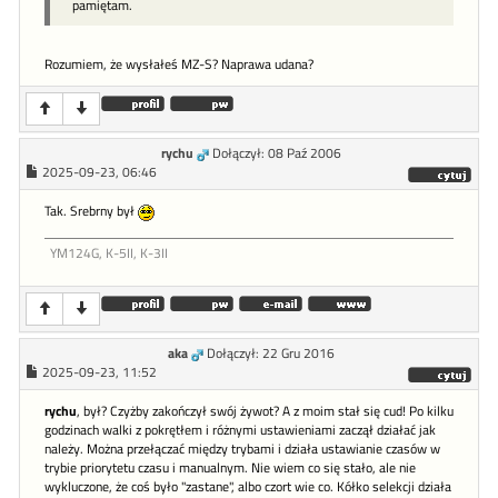
pamiętam.
Rozumiem, że wysłałeś MZ-S? Naprawa udana?
rychu
Dołączył: 08 Paź 2006
2025-09-23, 06:46
Tak. Srebrny był
YM124G, K-5II, K-3II
aka
Dołączył: 22 Gru 2016
2025-09-23, 11:52
rychu
, był? Czyżby zakończył swój żywot? A z moim stał się cud! Po kilku
godzinach walki z pokrętłem i różnymi ustawieniami zaczął działać jak
należy. Można przełączać między trybami i działa ustawianie czasów w
trybie priorytetu czasu i manualnym. Nie wiem co się stało, ale nie
wykluczone, że coś było "zastane", albo czort wie co. Kółko selekcji działa