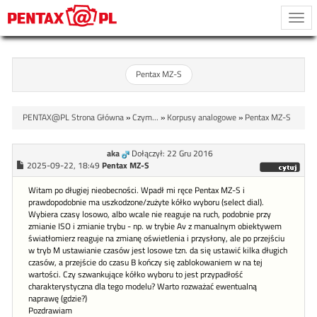
Togg
navi
Pentax MZ-S
PENTAX@PL Strona Główna
»
Czym...
»
Korpusy analogowe
»
Pentax MZ-S
aka
Dołączył: 22 Gru 2016
2025-09-22, 18:49
Pentax MZ-S
Witam po długiej nieobecności. Wpadł mi ręce Pentax MZ-S i
prawdopodobnie ma uszkodzone/zużyte kółko wyboru (select dial).
Wybiera czasy losowo, albo wcale nie reaguje na ruch, podobnie przy
zmianie ISO i zmianie trybu - np. w trybie Av z manualnym obiektywem
światłomierz reaguje na zmianę oświetlenia i przysłony, ale po przejściu
w tryb M ustawianie czasów jest losowe tzn. da się ustawić kilka długich
czasów, a przejście do czasu B kończy się zablokowaniem w na tej
wartości. Czy szwankujące kółko wyboru to jest przypadłość
charakterystyczna dla tego modelu? Warto rozważać ewentualną
naprawę (gdzie?)
Pozdrawiam