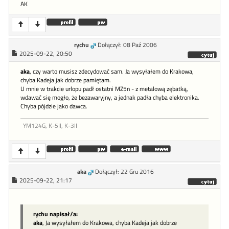
AK
rychu
Dołączył: 08 Paź 2006
2025-09-22, 20:50
aka
, czy warto musisz zdecydować sam. Ja wysyłałem do Krakowa,
chyba Kadeja jak dobrze pamiętam.
U mnie w trakcie urlopu padł ostatni MZ5n - z metalową zębatką,
wdawać się mogło, że bezawaryjny, a jednak padła chyba elektronika.
Chyba pójdzie jako dawca.
YM124G, K-5II, K-3II
aka
Dołączył: 22 Gru 2016
2025-09-22, 21:17
rychu napisał/a:
aka
, Ja wysyłałem do Krakowa, chyba Kadeja jak dobrze