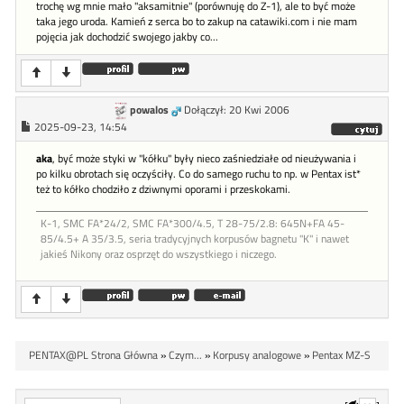
trochę wg mnie mało "aksamitnie" (porównuję do Z-1), ale to być może
taka jego uroda. Kamień z serca bo to zakup na catawiki.com i nie mam
pojęcia jak dochodzić swojego jakby co...
powalos
Dołączył: 20 Kwi 2006
2025-09-23, 14:54
aka
, być może styki w "kółku" były nieco zaśniedziałe od nieużywania i
po kilku obrotach się oczyściły. Co do samego ruchu to np. w Pentax ist*
też to kółko chodziło z dziwnymi oporami i przeskokami.
K-1, SMC FA*24/2, SMC FA*300/4.5, T 28-75/2.8: 645N+FA 45-
85/4.5+ A 35/3.5, seria tradycyjnych korpusów bagnetu "K" i nawet
jakieś Nikony oraz osprzęt do wszystkiego i niczego.
PENTAX@PL Strona Główna
»
Czym...
»
Korpusy analogowe
»
Pentax MZ-S