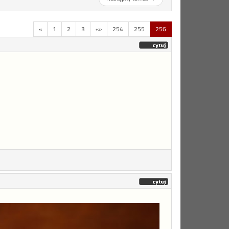
«
1
2
3
«»
254
255
256