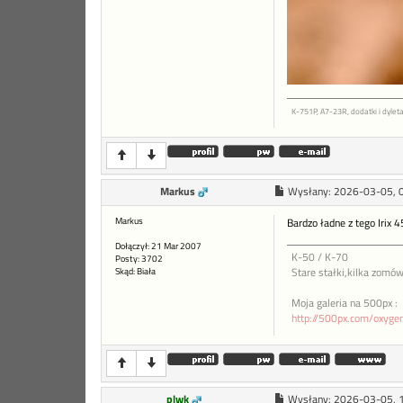
K-751P, A7-23R, dodatki i dyleta
Markus
Wysłany:
2026-03-05, 
Markus
Bardzo ładne z tego Irix 4
Dołączył: 21 Mar 2007
K-50 / K-70
Posty: 3702
Skąd: Biała
Stare stałki,kilka zomów
Moja galeria na 500px :
http://500px.com/oxyg
plwk
Wysłany:
2026-03-05, 