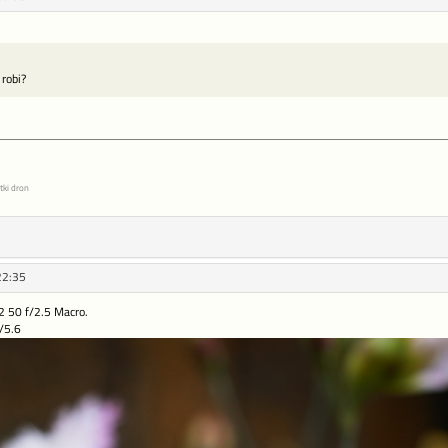
 robi?
tki dron
22:35
 50 f/2.5 Macro.
/5.6