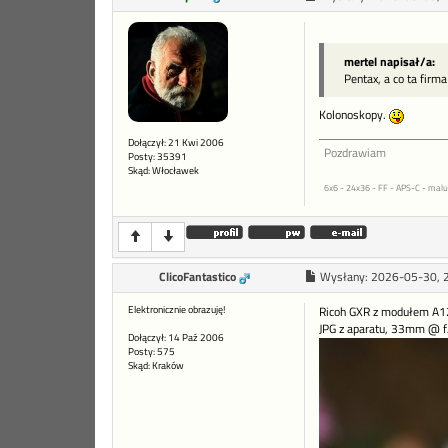
mertel napisał/a:
Pentax, a co ta firma
Kolonoskopy.
Dołączył: 21 Kwi 2006
Pozdrawiam
Posty: 35391
Skąd: Włocławek
6x6 - 24x36 - FF - APS-C - malu
ClicoFantastico
Wysłany:
2026-05-30, 
Elektronicznie obrazuję!
Ricoh GXR z modułem A12
JPG z aparatu, 33mm @ f
Dołączył: 14 Paź 2006
Posty: 575
Skąd: Kraków