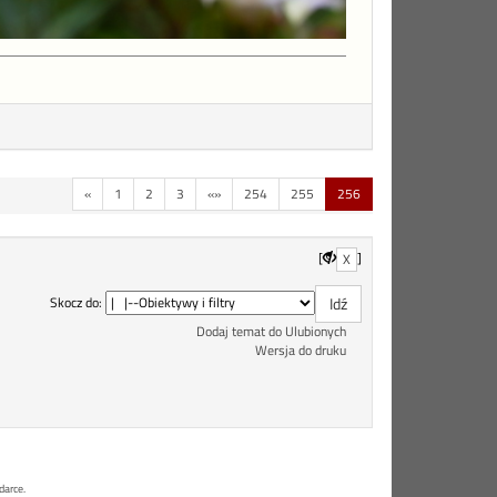
«
1
2
3
«»
254
255
256
[
]
X
Skocz do:
Dodaj temat do Ulubionych
Wersja do druku
darce.