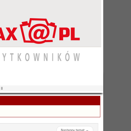
II
Następny temat
→