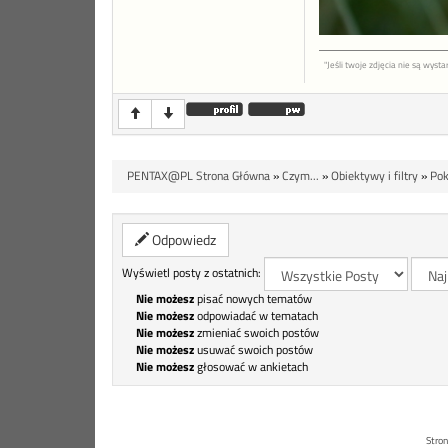
"Jeśli twoje zdjęcia nie są wys
PENTAX@PL Strona Główna
»
Czym...
»
Obiektywy i filtry
»
Pok
Odpowiedz
Wyświetl posty z ostatnich:
Nie możesz
pisać nowych tematów
Nie możesz
odpowiadać w tematach
Nie możesz
zmieniać swoich postów
Nie możesz
usuwać swoich postów
Nie możesz
głosować w ankietach
Stron