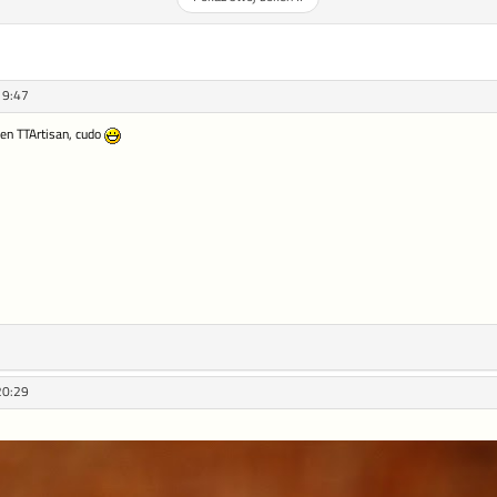
19:47
 ten TTArtisan, cudo
20:29