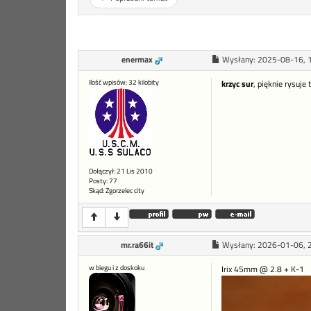
enermax
Wysłany:
2025-08-16, 
Ilość wpisów: 32 kilobity
krzyc sur
, pięknie rysuje
Dołączył: 21 Lis 2010
Posty: 77
Skąd: Zgorzelec city
mr.ra66it
Wysłany:
2026-01-06, 
w biegu i z doskoku
Irix 45mm @ 2.8 + K-1