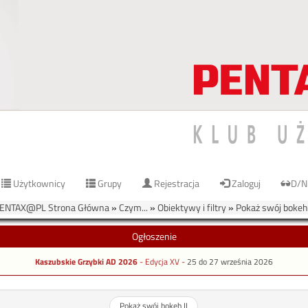
Użytkownicy
Grupy
Rejestracja
Zaloguj
D/N
ENTAX@PL Strona Główna
»
Czym...
»
Obiektywy i filtry
»
Pokaż swój bokeh 
Ogłoszenie
Kaszubskie Grzybki AD 2026
- Edycja XV -
25 do 27 września 2026
Pokaż swój bokeh II