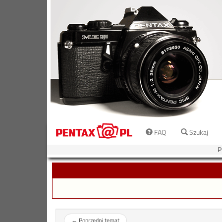
FAQ
Szukaj
P
←
Poprzedni temat