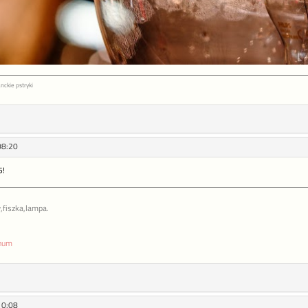
nckie pstryki
08:20
5!
,fiszka,lampa.
enum
10:08