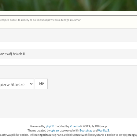
tarczająco dobre, to znaczy że nie masz odpowiednio dużego zuuuma"
aż swój bokeh II
Powered by
phpBB
modified by
Przemo
© 2003 phpBB Group
Theme created by
opiszon
, powered with
Bootstrap
and
VanillaJS
.
a używa plików cookie. Jeśli nie zgadzasz się na to, zablokuj możliwość korzystania z cookie w swojej przeglą