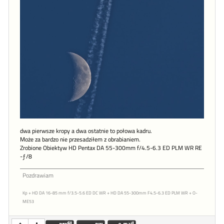
dwa pierwsze kropy a dwa ostatnie to połowa kadru.
Może za bardzo nie przesadziłem z obrabianiem.
Zrobione Obiektyw HD Pentax DA 55-300mm f/4.5-6.3 ED PLM WR RE
-ƒ/8
Pozdrawiam
Kp + HD DA 16-85 mm f/3.5-5.6 ED DC WR + HD DA 55-300mm F4.5-6.3 ED PLM WR + O-
ME53