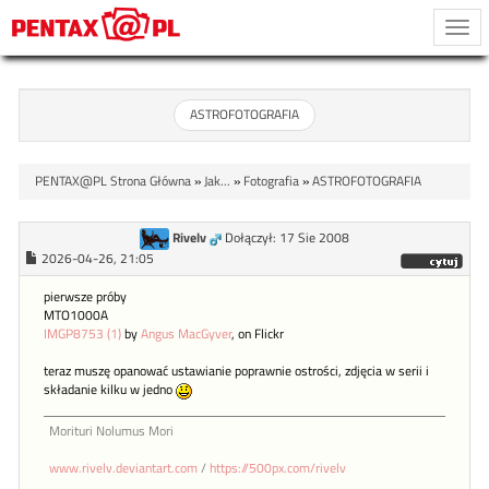
Togg
navi
ASTROFOTOGRAFIA
PENTAX@PL Strona Główna
»
Jak...
»
Fotografia
»
ASTROFOTOGRAFIA
Rivelv
Dołączył: 17 Sie 2008
2026-04-26, 21:05
pierwsze próby
MTO1000A
IMGP8753 (1)
by
Angus MacGyver
, on Flickr
teraz muszę opanować ustawianie poprawnie ostrości, zdjęcia w serii i
składanie kilku w jedno
Morituri Nolumus Mori
www.rivelv.deviantart.com
/
https://500px.com/rivelv