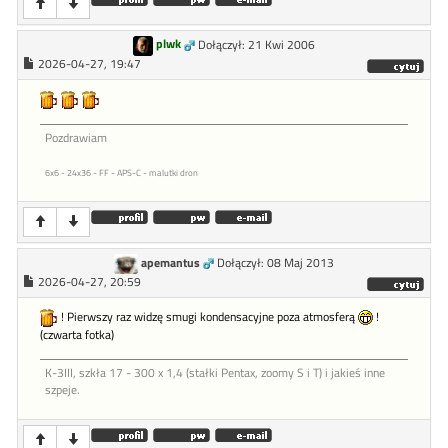
plwk
Dołączył: 21 Kwi 2006
2026-04-27, 19:47
Pozdrawiam
6x6 - 24x36 - FF - APS-C - malutki dron
apemantus
Dołączył: 08 Maj 2013
2026-04-27, 20:59
! Pierwszy raz widzę smugi kondensacyjne poza atmosferą
!
(czwarta fotka)
K-3III, szkła 17 - 300 x 1,4 (stałki Pentax, zoomy S i T) i jakieś inne
szpeje.