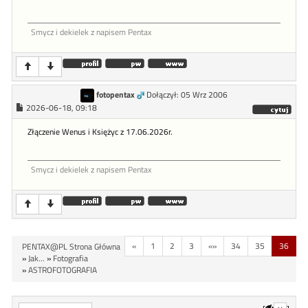
Smycz i dekielek z napisem Pentax
fotopentax
Dołączył: 05 Wrz 2006
2026-06-18, 09:18
Złączenie Wenus i Księżyc z 17.06.2026r.
Smycz i dekielek z napisem Pentax
«
1
2
3
«»
34
35
36
PENTAX@PL Strona Główna
»
Jak...
»
Fotografia
»
ASTROFOTOGRAFIA