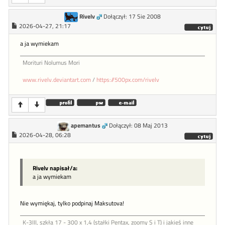
Rivelv
Dołączył: 17 Sie 2008
2026-04-27, 21:17
a ja wymiekam
Morituri Nolumus Mori
www.rivelv.deviantart.com
/
https://500px.com/rivelv
apemantus
Dołączył: 08 Maj 2013
2026-04-28, 06:28
Rivelv napisał/a:
a ja wymiekam
Nie wymiękaj, tylko podpinaj Maksutova!
K-3III, szkła 17 - 300 x 1,4 (stałki Pentax, zoomy S i T) i jakieś inne