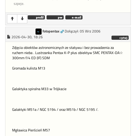
szpeje.
fotopentax
Dołączył: 05 Wrz 2006
2026-04-30, 18:26
Zdjęcia obiektów astronomicznych ze statywu i bez prowadzenia za
ruchem nieba . Lustrzanka Pentax K-P plus obiektyw SMC PENTAX-DA☆
300mm f/4 ED (IF) SDM
Gromada kulista M13
Galaktyka spiralna M33 w Trójkacie
Galaktyki M51a / NGC 5194 / oraz M51b / NGC 5195 /.
Mgławica Pierścień M57