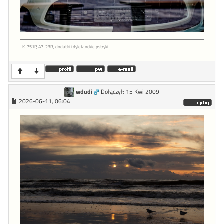
K-751P, A7-23R, dodatki i dyletanckie pstryki
wdudi
Dołączył: 15 Kwi 2009
2026-06-11, 06:04