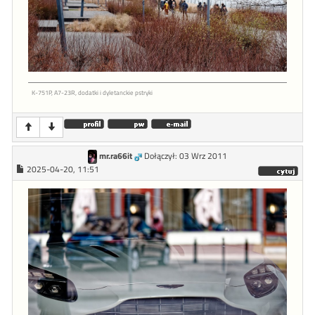
K-751P, A7-23R, dodatki i dyletanckie pstryki
mr.ra66it
Dołączył: 03 Wrz 2011
2025-04-20, 11:51