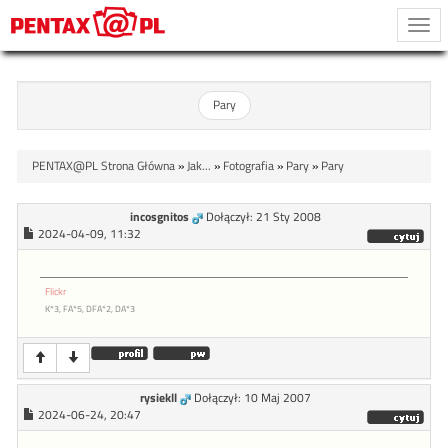
Togg
navi
Pary
PENTAX@PL Strona Główna
»
Jak...
»
Fotografia
»
Pary
»
Pary
incosgnitos
Dołączył: 21 Sty 2008
2024-04-09, 11:32
Flickr
K*3, FA*5, DFA*2, DA*3
rysiekll
Dołączył: 10 Maj 2007
2024-06-24, 20:47