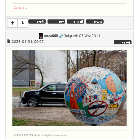
Zdjęcia ...
mr.ra66it
Dołączył: 03 Wrz 2011
2025-01-31, 09:07
K-751P, A7-23R, dodatki i dyletanckie pstryki