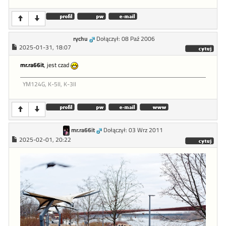
rychu
Dołączył: 08 Paź 2006
2025-01-31, 18:07
mr.ra66it
, jest czad
YM124G, K-5II, K-3II
mr.ra66it
Dołączył: 03 Wrz 2011
2025-02-01, 20:22