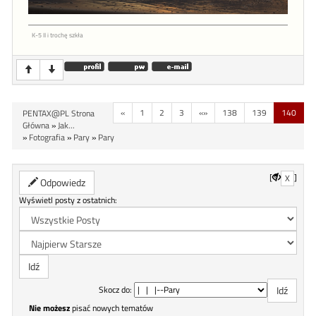
K-5 II i trochę szkła
«
1
2
3
«»
138
139
140
PENTAX@PL Strona
Główna
»
Jak...
»
Fotografia
»
Pary
»
Pary
[
]
X
Odpowiedz
Wyświetl posty z ostatnich:
Skocz do:
Nie możesz
pisać nowych tematów