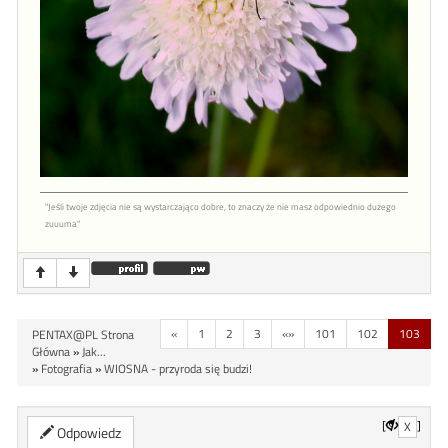
"Jeśli twoje zdjęcia nie są wystarczająco dobre, to znaczy że nie masz odpowiednio dużego
zuuuma"
«
1
2
3
«»
101
102
103
PENTAX@PL Strona
Główna
»
Jak...
»
Fotografia
»
WIOSNA - przyroda się budzi!
[
]
X
Odpowiedz