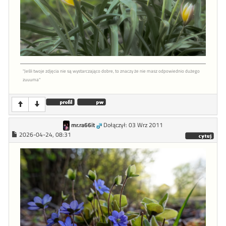
"Jeśli twoje zdjęcia nie są wystarczająco dobre, to znaczy że nie masz odpowiednio dużego
zuuuma"
mr.ra66it
Dołączył: 03 Wrz 2011
2026-04-24, 08:31