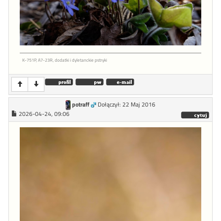
K-751P, A7-23R, dodatki i dyletanckie pstryki
potraff
Dołączył: 22 Maj 2016
2026-04-24, 09:06