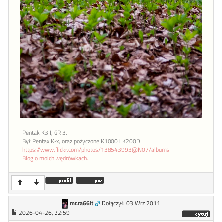
Pentak K3II, GR 3.
Był Pentax K-x, oraz pożyczone K1000 i K200D
https://www.flickr.com/photos/138543993@N07/albums
Blog o moich wędrówkach.
mr.ra66it
Dołączył: 03 Wrz 2011
2026-04-26, 22:59