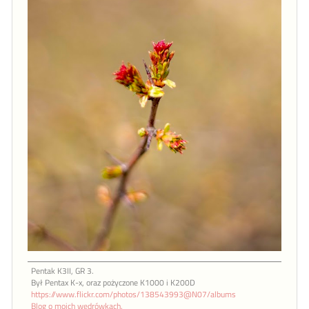
Pentak K3II, GR 3.
Był Pentax K-x, oraz pożyczone K1000 i K200D
https://www.flickr.com/photos/138543993@N07/albums
Blog o moich wędrówkach.