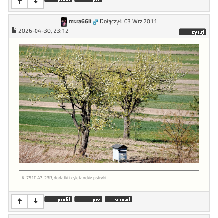
mr.ra66it
Dołączył: 03 Wrz 2011
2026-04-30, 23:12
K-751P, A7-23R, dodatki i dyletanckie pstryki