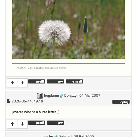
K-751P, A7-23R, dodatki i dyletanckie pstryki
bogdanm
Dołączył: 01 Mar 2007
2026-06-14, 19:19
Jeszcze wiosna a burze letnie ;)
rychu
Dołączył: 08 Paź 2006