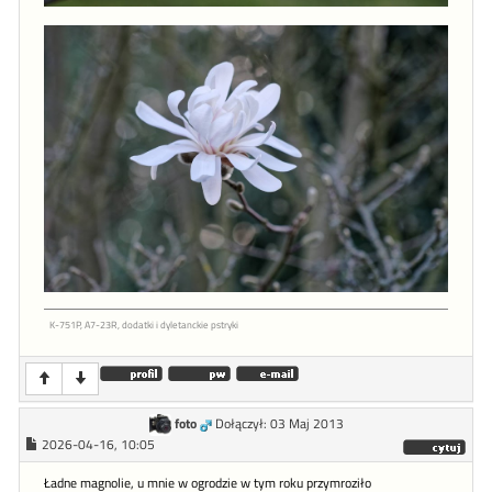
K-751P, A7-23R, dodatki i dyletanckie pstryki
foto
Dołączył: 03 Maj 2013
2026-04-16, 10:05
Ładne magnolie, u mnie w ogrodzie w tym roku przymroziło