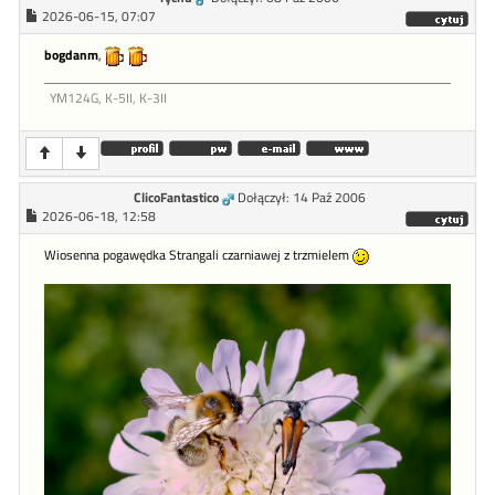
2026-06-15, 07:07
bogdanm
,
YM124G, K-5II, K-3II
ClicoFantastico
Dołączył: 14 Paź 2006
2026-06-18, 12:58
Wiosenna pogawędka Strangali czarniawej z trzmielem