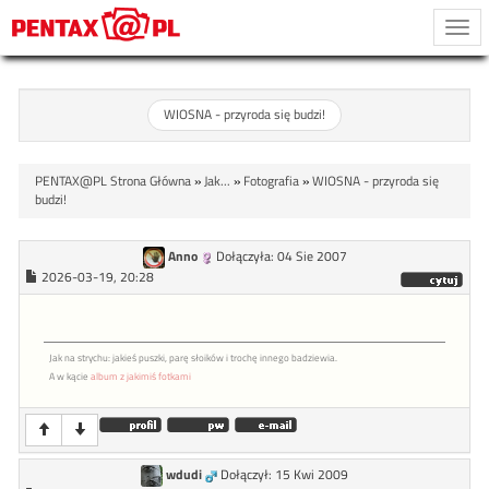
Togg
navi
WIOSNA - przyroda się budzi!
PENTAX@PL Strona Główna
»
Jak...
»
Fotografia
»
WIOSNA - przyroda się
budzi!
Anno
Dołączyła: 04 Sie 2007
2026-03-19, 20:28
Jak na strychu: jakieś puszki, parę słoików i trochę innego badziewia.
A w kącie
album z jakimiś fotkami
wdudi
Dołączył: 15 Kwi 2009