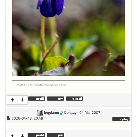
K-751P, A7-23R, dodatki i dyletanckie pstryki
bogdanm
Dołączył: 01 Mar 2007
2026-04-13, 20:49