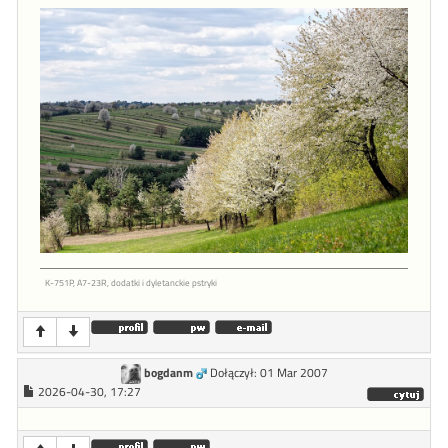
K-751P, A7-23R, dodatki i dyletanckie pstryki
bogdanm
Dołączył: 01 Mar 2007
2026-04-30, 17:27