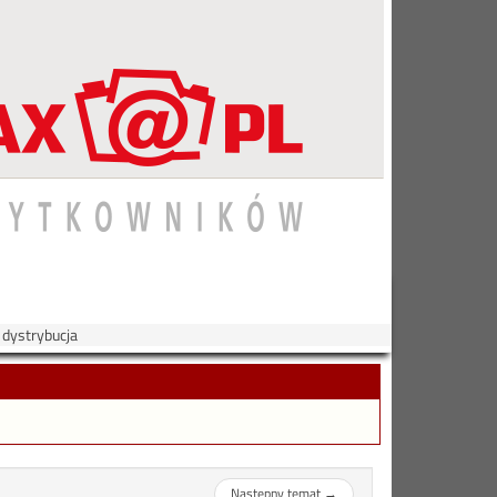
 dystrybucja
Następny temat
→