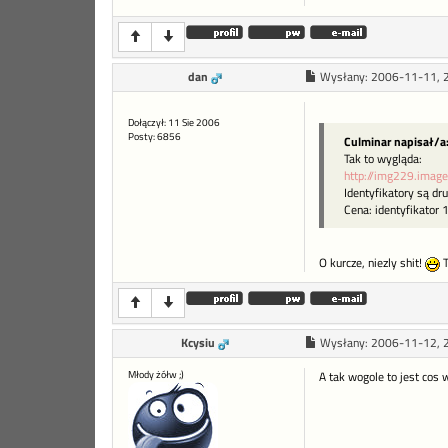
dan
Wysłany:
2006-11-11, 
Dołączył: 11 Sie 2006
Posty: 6856
Culminar napisał/a
Tak to wygląda:
http://img229.image
Identyfikatory są dr
Cena: identyfikator 
O kurcze, niezly shit!
T
Kcysiu
Wysłany:
2006-11-12, 
Młody żółw ;)
A tak wogole to jest cos 