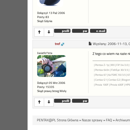
Dołączył: 13 Paź 2006
Posty: 83
Skąd: Gdynia
tref
Wysłany:
2006-11-13, 
światło*ista
Z tego co wiem na razie n
| Pentax Z-1p | MX | FA*24/2.0 | 
| Pentax 645n | FishEye 30/3.5 
| Pentax 67 | 6x7SMC 55/3.5 | 6
| Contax G1 | Contax G2 | Biogon 
Dołączył: 05 Wrz 2006
| Provia 100F | Provia 400F | HP5+
Posty: 15335
Skąd: prawy brzeg Wisły
PENTAX@PL Strona Główna
»
Nasze sprawy
»
FAQ
»
Archiwum: