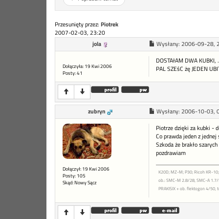
Przesunięty przez:
Piotrek
2007-02-03, 23:20
jola
Wysłany:
2006-09-28, 
DOSTAłAM DWA KUBKI, ..
Dołączyła: 19 Kwi 2006
PAL SZEśC żę JEDEN UBI
Posty: 41
zubryn
Wysłany:
2006-10-03, 
Piotrze dzięki za kubki - d
Co prawda jeden z jednej 
Szkoda że brakło szarych
pozdrawiam
Dołączył: 19 Kwi 2006
K20D; MZ-M; P30; Ricoh KR-10;
Posty: 105
ob.: SMC-M 2.8/28, SMC-A 1.7/50
Skąd: Nowy Sącz
PRAKISIX + ob. flektogon 4/50, 