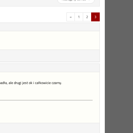
«
1
2
3
ła, ale drugi jest ok i całkowicie czarny.