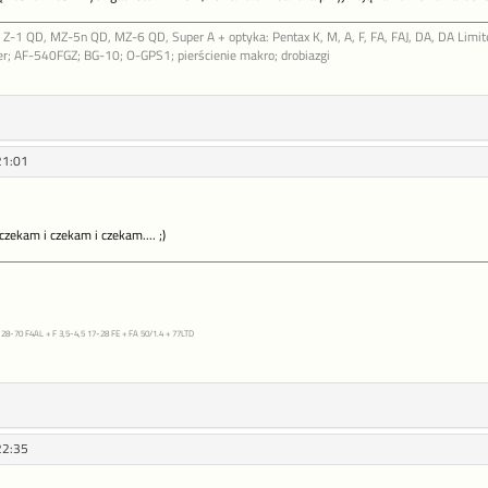
Z-1 QD, MZ-5n QD, MZ-6 QD, Super A + optyka: Pentax K, M, A, F, FA, FAJ, DA, DA Limite
r; AF-540FGZ; BG-10; O-GPS1; pierścienie makro; drobiazgi
21:01
zekam i czekam i czekam.... ;)
28-70 F4AL + F 3,5-4,5 17-28 FE + FA 50/1.4 + 77LTD
22:35