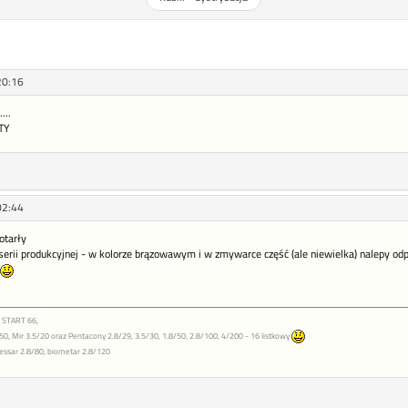
20:16
...
TY
02:44
otarły
serii produkcyjnej - w kolorze brązowawym i w zmywarce część (ale niewielka) nalepy odpad
 START 66,
, Mir 3.5/20 oraz Pentacony 2.8/29, 3.5/30, 1.8/50, 2.8/100, 4/200 - 16 listkowy
tessar 2.8/80, biometar 2.8/120