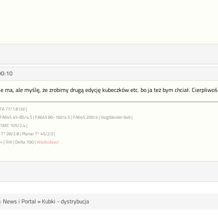
00:10
ie ma, ale myślę, że zrobimy drugą edycję kubeczków etc. bo ja też bym chciał. Cierpliwośc
FA 77/1.8 Ltd |
| FA645 45-85/4.5 | FA645 80-160/4.5 | FA645 200/4 | Voigtländer 6x9 |
7SMC 105/2.4 |
T* 28/2.8 | Planar T* 45/2.0 |
 | TriX | Delta 100 |
Waidodayo!
 News i Portal
»
Kubki - dystrybucja