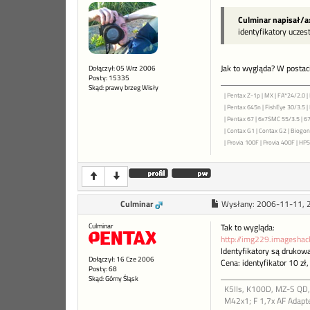
Culminar napisał/a
identyfikatory ucze
Jak to wygląda? W postaci
Dołączył: 05 Wrz 2006
Posty: 15335
Skąd: prawy brzeg Wisły
| Pentax Z-1p | MX | FA*24/2.0 | 
| Pentax 645n | FishEye 30/3.5 
| Pentax 67 | 6x7SMC 55/3.5 | 6
| Contax G1 | Contax G2 | Biogon 
| Provia 100F | Provia 400F | HP5+
Culminar
Wysłany:
2006-11-11, 
Culminar
Tak to wygląda:
http://img229.imageshack
Identyfikatory są drukow
Dołączył: 16 Cze 2006
Cena: identyfikator 10 zł
Posty: 68
Skąd: Górny Śląsk
K5IIs, K100D, MZ-S QD, 
M42x1; F 1,7x AF Adapte