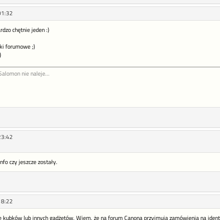
01:32
rdzo chętnie jeden :)
zki forumowe ;)
)
Salomon nie naleje...
23:42
nfo czy jeszcze zostały.
18:22
ę kubków lub innych gadżetów. Wiem, że na forum Canona przyjmują zamówienia na ident