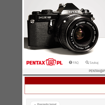
FAQ
Szukaj
PENTAX@PL
←
Poprzedni temat