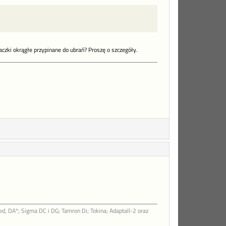
naczki okrągłe przypinane do ubrań? Proszę o szczegóły.
d, DA*; Sigma DC i DG; Tamron Di; Tokina; Adaptall-2 oraz