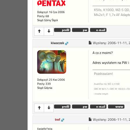
K5IIs, K100D, MZ-S QD, 
Dołączył: 16 Cze 2006
M42x1; F 1,7x AF Adapte
Posty: 68
Skąd: Górny Śląsk
kiwaczek
Wysłany:
2006-11-11, 
A co z moimi?
Adres wysłałem na PW i c
Pozdrawiam!
Dołączył: 25 Kwi 2006
Posty: 339
Asahiflex H2, MZ-3, K10D
Skąd: Gdynia
SMC M 50/1,7 + SMC M 135/3,5 + FA 
i troche innych
tref
Wysłany:
2006-11-11, 
światło*ista