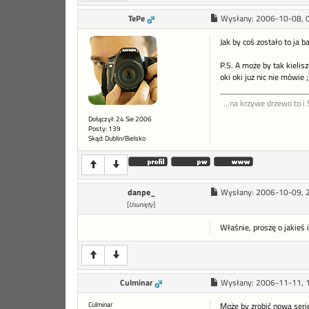
TePe
Wysłany:
2006-10-08, 
Jak by coś zostało to ja ba
P.S. A może by tak kielis
oki oki juz nic nie mówie ;
...na krzywe drzewo to i 
Dołączył: 24 Sie 2006
Posty: 139
Skąd: Dublin/Bielsko
danpe_
Wysłany:
2006-10-09, 
[
Usunięty
]
Właśnie, proszę o jakieś i
Culminar
Wysłany:
2006-11-11, 
Culminar
Może by zrobić nową seri