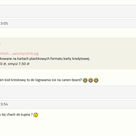
23:05
:
shack....uacsmycz2vb.jpg
ukowane na kartach plastikowych formatu karty kredytowej.
10 zł, smycz 7,50 zł
en kod kreskowy to do logowania sie na canon-board?
23:54
w tej chwili do kupna ?