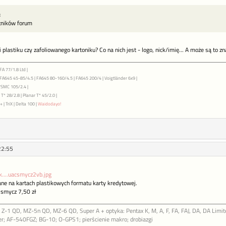
:
stników forum
 plastiku czy zafoliowanego kartoniku? Co na nich jest - logo, nick/imię... A może są to z
FA 77/1.8 Ltd |
| FA645 45-85/4.5 | FA645 80-160/4.5 | FA645 200/4 | Voigtländer 6x9 |
7SMC 105/2.4 |
T* 28/2.8 | Planar T* 45/2.0 |
 | TriX | Delta 100 |
Waidodayo!
22:55
....uacsmycz2vb.jpg
ane na kartach plastikowych formatu karty kredytowej.
, smycz 7,50 zł
Z-1 QD, MZ-5n QD, MZ-6 QD, Super A + optyka: Pentax K, M, A, F, FA, FAJ, DA, DA Limite
r; AF-540FGZ; BG-10; O-GPS1; pierścienie makro; drobiazgi