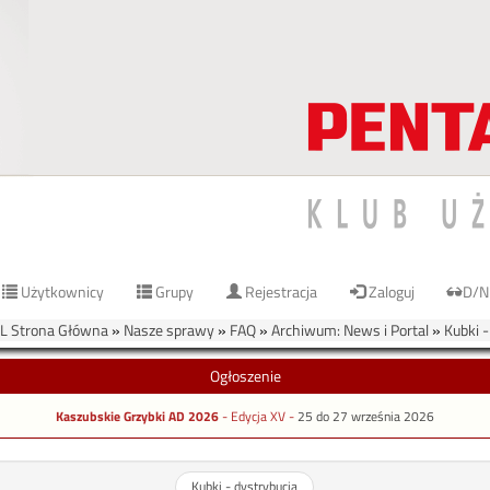
Użytkownicy
Grupy
Rejestracja
Zaloguj
D/N
 Strona Główna
»
Nasze sprawy
»
FAQ
»
Archiwum: News i Portal
»
Kubki -
Ogłoszenie
Kaszubskie Grzybki AD 2026
- Edycja XV -
25 do 27 września 2026
Kubki - dystrybucja