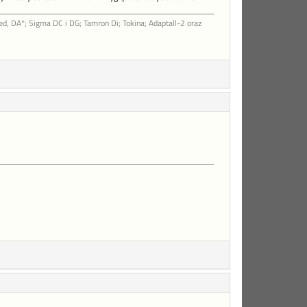
d, DA*; Sigma DC i DG; Tamron Di; Tokina; Adaptall-2 oraz