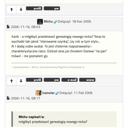
Michu
Dołączył: 18 Kwi 2006
2006-11-16, 08:03
Xanti - a mógłbyś przedstawić genealogię nowego nicka? Teraz to
wychodzi tak jakoś "sterowanie szynką", czy coś w tym stylu...
A! I dodaj sobie avatar. To jest cholernie rozpoznawalna i
charakterystyczna rzecz. Dziśod rana już chciałem Danowi "na pan"
mówić - nie poznałem go.
Z poważaniem - Michu, Licencjonowany Pogromca Vampirów :)=
hamster
Dołączył: 11 Paź 2006
2006-11-16, 08:17
Michu napisał/a:
mógłbyś przedstawić genealogię nowego nicka?