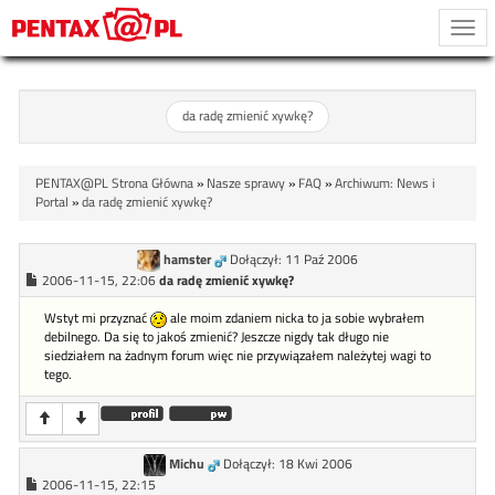
Togg
navi
da radę zmienić xywkę?
PENTAX@PL Strona Główna
»
Nasze sprawy
»
FAQ
»
Archiwum: News i
Portal
»
da radę zmienić xywkę?
hamster
Dołączył: 11 Paź 2006
2006-11-15, 22:06
da radę zmienić xywkę?
Wstyt mi przyznać
ale moim zdaniem nicka to ja sobie wybrałem
debilnego. Da się to jakoś zmienić? Jeszcze nigdy tak długo nie
siedziałem na żadnym forum więc nie przywiązałem należytej wagi to
tego.
Michu
Dołączył: 18 Kwi 2006
2006-11-15, 22:15