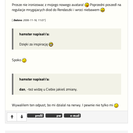
Prosze nie ironizowac z mojego nowego avatara!
Poprzedni poszedl na
regulacje mrygajacych diod do Rendaszki i wroci niebawem
[
Dodano
: 2006-11-16, 11:07
]
hamster napisał/a:
Dzięki za inspirację
Spoko
hamster napisał/a:
dan
, -też widzę u Ciebie jakieś zmiany.
Wywalilem ten odpust, bo mi dzialal na nerwy. I pewnie nie tylko mi