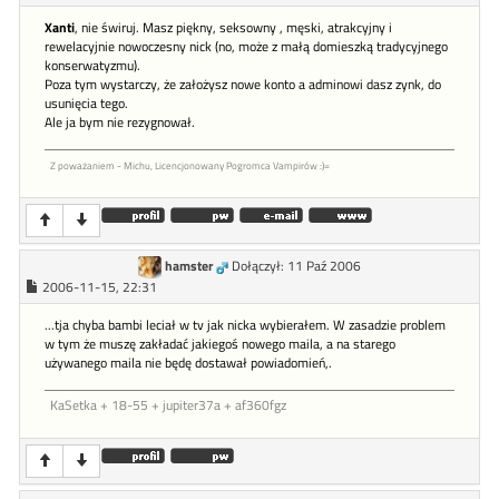
Xanti
, nie świruj. Masz piękny, seksowny , męski, atrakcyjny i
rewelacyjnie nowoczesny nick (no, może z małą domieszką tradycyjnego
konserwatyzmu).
Poza tym wystarczy, że założysz nowe konto a adminowi dasz zynk, do
usunięcia tego.
Ale ja bym nie rezygnował.
Z poważaniem - Michu, Licencjonowany Pogromca Vampirów :)=
hamster
Dołączył: 11 Paź 2006
2006-11-15, 22:31
...tja chyba bambi leciał w tv jak nicka wybierałem. W zasadzie problem
w tym że muszę zakładać jakiegoś nowego maila, a na starego
używanego maila nie będę dostawał powiadomień,.
KaSetka + 18-55 + jupiter37a + af360fgz