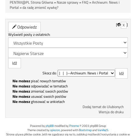
PENTAX@PL Strona Główna
»
Nasze sprawy
»
FAQ
»
Archiwum: News i
Portal
»
da radę zmienić xywkę?
[
]
X
Odpowiedz
Wyświetl posty z ostatnich:
Skocz do:
Nie możesz
pisać nowych tematów
Nie możesz
odpowiadać w tematach
Nie możesz
zmieniać swoich postów
Nie możesz
usuwać swoich postów
Nie możesz
głosować w ankietach
Dodaj temat do Ulubionych
Wersja do druku
Powered by
phpBB
modified by
Przemo
© 2003 phpBB Group
Theme created by
opiszon
, powered with
Bootstrap
and
VanillaJS
.
Strona używa plików cookie. Jeśli nie zgadzasz się na to, zablokuj możliwość korzystania z cookie w