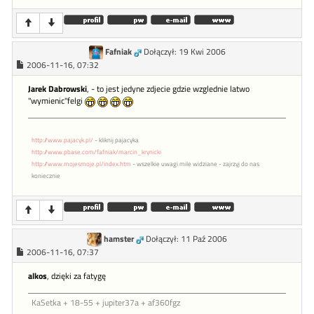
Fafniak
Dołączył: 19 Kwi 2006
2006-11-16, 07:32
Jarek Dabrowski
, - to jest jedyne zdjecie gdzie wzglednie latwo
"wymienic"felgi
http://www.pajacyk.pl/
- kliknij pajacyka
http://www.pbase.com/fafniak/marcin_krynicki
http://www.mojesmoje.pl/index.htm
- wszelkie uwagi mile widziane - zajrzyj do nas
koniecznie
hamster
Dołączył: 11 Paź 2006
2006-11-16, 07:37
alkos
, dzięki za fatygę
KaSetka + 18-55 + jupiter37a + af360fgz