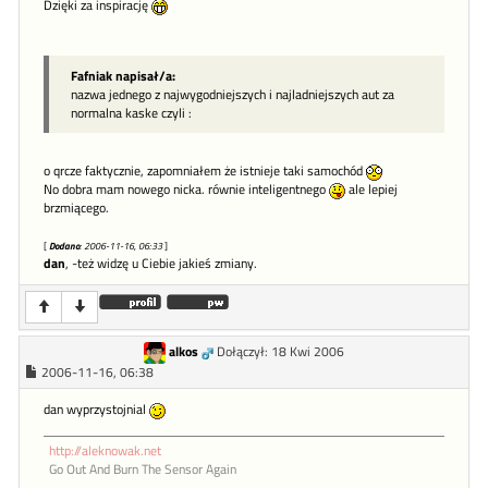
Dzięki za inspirację
Fafniak napisał/a:
nazwa jednego z najwygodniejszych i najladniejszych aut za
normalna kaske czyli :
o qrcze faktycznie, zapomniałem że istnieje taki samochód
No dobra mam nowego nicka. równie inteligentnego
ale lepiej
brzmiącego.
[
Dodano
: 2006-11-16, 06:33
]
dan
, -też widzę u Ciebie jakieś zmiany.
alkos
Dołączył: 18 Kwi 2006
2006-11-16, 06:38
dan wyprzystojnial
http://aleknowak.net
Go Out And Burn The Sensor Again