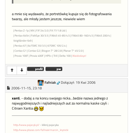
a mnie się wydawało, że portretówkę kupuje się do fotografowania
twarzy, ale młody jestem jeszcze, niewiele wiem
| Pentax Z-1p | MX | FA*24/2.0 | FA 77/1.8 Ltd |
| Pentax 645n | FishEye 30/3.5 | FA645 45-85/4.5 | FA645 80-160/4.5 | FA645 200/4 |
Voigtländer 6x9 |
| Pentax 67 | 6x7SMC 55/3.5 | 67SMC 105/2.4 |
| Contax G1 | Contax G2 | Biogon T* 28/2.8 | Planar T* 45/2.0 |
| Provia 100F | Provia 400F | HP5+ | TriX | Delta 100 |
Waidodayo!
Fafniak
Dołączył: 19 Kwi 2006
2006-11-15, 23:18
xanti
, - dodaj a na koncu swojego nicka...bedzie nazwa jednego z
najwygodniejszych i najladniejszych aut za normalna kaske czyli :
Citroen Xantia
http://www.pajacyk.pl/
- kliknij pajacyka
http://www.pbase.com/fafniak/marcin_krynicki