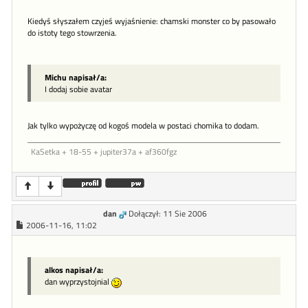
Kiedyś słyszałem czyjeś wyjaśnienie: chamski monster co by pasowało
do istoty tego stowrzenia.
Michu napisał/a:
I dodaj sobie avatar
Jak tylko wypożyczę od kogoś modela w postaci chomika to dodam.
KaSetka + 18-55 + jupiter37a + af360fgz
dan
Dołączył: 11 Sie 2006
2006-11-16, 11:02
alkos napisał/a:
dan wyprzystojnial