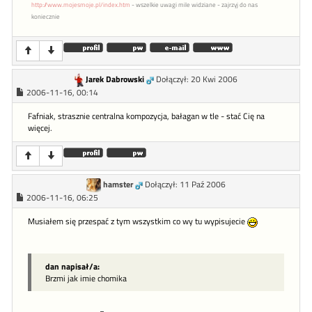
http://www.mojesmoje.pl/index.htm
- wszelkie uwagi mile widziane - zajrzyj do nas
koniecznie
Jarek Dabrowski
Dołączył: 20 Kwi 2006
2006-11-16, 00:14
Fafniak, strasznie centralna kompozycja, bałagan w tle - stać Cię na
więcej.
hamster
Dołączył: 11 Paź 2006
2006-11-16, 06:25
Musiałem się przespać z tym wszystkim co wy tu wypisujecie
dan napisał/a:
Brzmi jak imie chomika