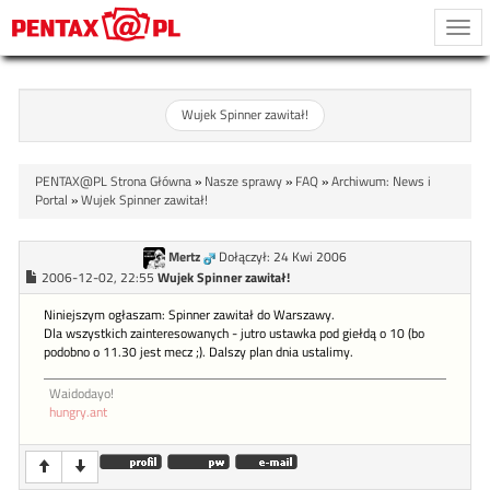
Togg
navi
Wujek Spinner zawitał!
PENTAX@PL Strona Główna
»
Nasze sprawy
»
FAQ
»
Archiwum: News i
Portal
»
Wujek Spinner zawitał!
Mertz
Dołączył: 24 Kwi 2006
2006-12-02, 22:55
Wujek Spinner zawitał!
Niniejszym ogłaszam: Spinner zawitał do Warszawy.
Dla wszystkich zainteresowanych - jutro ustawka pod giełdą o 10 (bo
podobno o 11.30 jest mecz ;). Dalszy plan dnia ustalimy.
Waidodayo!
hungry.ant