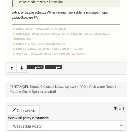
zblizam się razem z kadyszka
extra, wreszcie zobaczę AF na normalnym szkle, a nie super hoper
gwiazdkowym FA...
| Pentax Z-1p | MX | FA*24/2.0 | FA 77/1.8 Ltd |
| Pentax 645n | FishEye 30/3.5 | FA645 45-85/4.5 | FA645 80-160/4.5 | FA645 200/4 |
Voigtländer 6x9 |
| Pentax 67 | 6x7SMC 55/3.5 | 67SMC 105/2.4 |
| Contax G1 | Contax G2 | Biogon T* 28/2.8 | Planar T* 45/2.0 |
| Provia 100F | Provia 400F | HP5+ | TriX | Delta 100 |
Waidodayo!
PENTAX@PL Strona Główna
»
Nasze sprawy
»
FAQ
»
Archiwum: News i
Portal
»
Wujek Spinner zawitał!
[
]
X
Odpowiedz
Wyświetl posty z ostatnich: