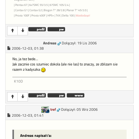
| Pentax 67 | 6x7SMC 55/3.5 | 67SMC 105/2.4 |
| Contax G1 | Contax G2 | Biogon T* 28/2.8 | Planar T* 45/2.0 |
| Provia 100F | Provia 400F | HP5+ | TriX | Delta 100 |
Waidodayo!
Andreas
Dołączył: 19 Lis 2006
2006-12-03, 01:38
No, ja tez bede...
Jak zacznie cos szumiec dokola (ale nie las) to znaczy, ze zblizam sie
razem z kadyszka
K10D
tref
Dołączył: 05 Wrz 2006
2006-12-03, 01:41
Andreas napisał/a: