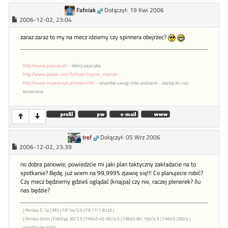
Fafniak
Dołączył: 19 Kwi 2006
2006-12-02, 23:04
zaraz zaraz to my na mecz idziemy czy spinnera obejrzec?
http://www.pajacyk.pl/
- kliknij pajacyka
http://www.pbase.com/fafniak/marcin_krynicki
http://www.mojesmoje.pl/index.htm
- wszelkie uwagi mile widziane - zajrzyj do nas
koniecznie
tref
Dołączył: 05 Wrz 2006
2006-12-02, 23:39
no dobra panowie, powiedzcie mi jaki plan taktyczny zakładacie na to
spotkanie? Będę, już wiem na 99,999% zjawię się!!! Co planujecie robić?
Czy mecz będziemy gdzieś oglądać (knajpa) czy nie, raczej plenerek? Ilu
nas będzie?
| Pentax Z-1p | MX | FA*24/2.0 | FA 77/1.8 Ltd |
| Pentax 645n | FishEye 30/3.5 | FA645 45-85/4.5 | FA645 80-160/4.5 | FA645 200/4 |
Voigtländer 6x9 |