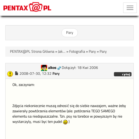
Togg
navi
Pary
PENTAX@PL Strona Główna
»
Jak...
»
Fotografia
»
Pary
»
Pary
alkos
Dołączył: 18 Kwi 2006
2008-07-30, 12:32
Pary
Ok, zaczynam:
Zdjęcia niekoniecznie muszą odnosić się do siebie nawzajem, ważne żeby
zawierały powtórzenia elementów (ale: potórzenia TEGO SAMEGO
elementu sa niedopuszczalne. Tzn. psy na torebce w powyzszym by nie
wystarczyly, musi byc ten pudel
)