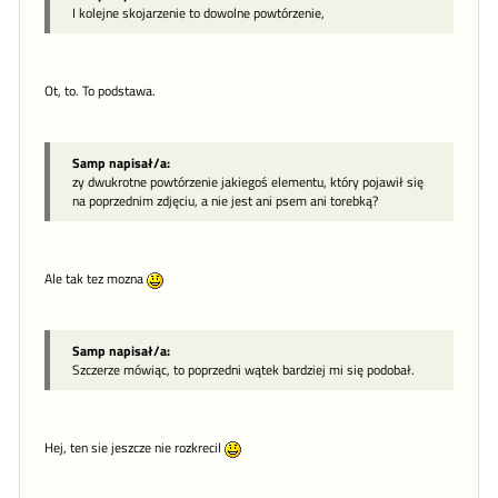
I kolejne skojarzenie to dowolne powtórzenie,
Ot, to. To podstawa.
Samp napisał/a:
zy dwukrotne powtórzenie jakiegoś elementu, który pojawił się
na poprzednim zdjęciu, a nie jest ani psem ani torebką?
Ale tak tez mozna
Samp napisał/a:
Szczerze mówiąc, to poprzedni wątek bardziej mi się podobał.
Hej, ten sie jeszcze nie rozkrecil