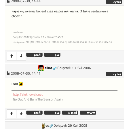
2008-07-30, 14:44
Fajne wyzwanie, bo jest czas na poszukiwania. O takie zestawienia
chodzi?
:mateusz
Sony RX100 M3 | Contax G2 + Planar T* 45/2
nieużywane: Z1P | ME | SMC-M 50/1.7 | SMC-M 28/2.8 | SMC-FA 28-70/4 AL | Tokina SD 70-210/4-5.6
alkos
Dołączył: 18 Kwi 2006
2008-07-30, 14:47
nom
http://aleknowak.net
Go Out And Burn The Sensor Again
oc
Dołączył: 29 Kwi 2008