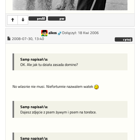
alkos
Dołączył: 18 Kwi 2006
2008-07-30, 13:40
Samp napisał/a:
OK. Ale jak tu działa zasada domino?
No wlasnie nie musi. Niefortunnie nazwalem watek
Samp napisał/a:
Dajesz zdjęcie z psem żywym i psem na torebce.
Samp napisał/a: