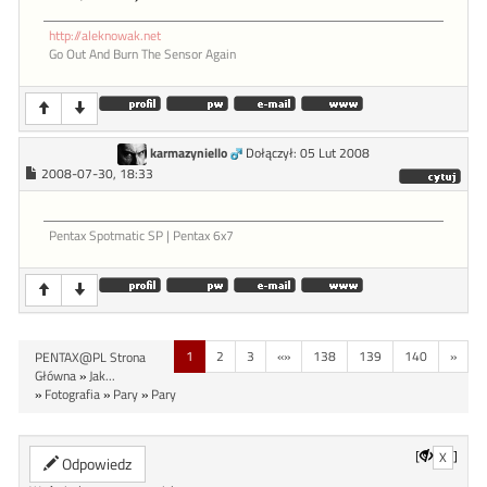
http://aleknowak.net
Go Out And Burn The Sensor Again
karmazyniello
Dołączył: 05 Lut 2008
2008-07-30, 18:33
Pentax Spotmatic SP | Pentax 6x7
1
2
3
«»
138
139
140
»
PENTAX@PL Strona
Główna
»
Jak...
»
Fotografia
»
Pary
»
Pary
[
]
X
Odpowiedz