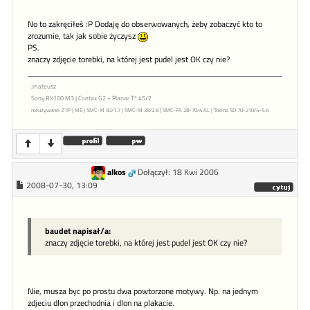
No to zakręciłeś :P Dodaję do obserwowanych, żeby zobaczyć kto to
zrozumie, tak jak sobie życzysz
PS.
znaczy zdjęcie torebki, na której jest pudel jest OK czy nie?
:mateusz
Sony RX100 M3 | Contax G2 + Planar T* 45/2
nieużywane: Z1P | ME | SMC-M 50/1.7 | SMC-M 28/2.8 | SMC-FA 28-70/4 AL | Tokina SD 70-210/4-5.6
alkos
Dołączył: 18 Kwi 2006
2008-07-30, 13:09
baudet napisał/a:
znaczy zdjęcie torebki, na której jest pudel jest OK czy nie?
Nie, musza byc po prostu dwa powtorzone motywy. Np. na jednym
zdjeciu dlon przechodnia i dlon na plakacie.