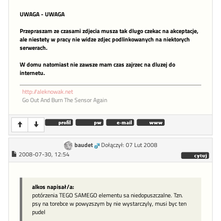
UWAGA - UWAGA
Przepraszam ze czasami zdjecia musza tak dlugo czekac na akceptacje,
ale niestety w pracy nie widze zdjec podlinkowanych na niektorych
serwerach.
W domu natomiast nie zawsze mam czas zajrzec na dluzej do
internetu.
http://aleknowak.net
Go Out And Burn The Sensor Again
baudet
Dołączył: 07 Lut 2008
2008-07-30, 12:54
alkos napisał/a:
potórzenia TEGO SAMEGO elementu sa niedopuszczalne. Tzn.
psy na torebce w powyzszym by nie wystarczyly, musi byc ten
pudel