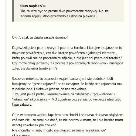
alkos napisał/a:
Nie, musza byc po prostu dwa powtorzone motywy. Np. na
jednym zdjeciu dlon przechodnia i dlon na plakacie.
OK. Ale jak tu działa zasada domino?
Dajesz zdjęcie z psem żywym i psem na torebce. I kolejne skojarzenie to
dowolne powtórzenie, czy dwukrotne powtórzenie jakiegoś elementu,
który pojawił się na poprzednim zdjęciu, a nie jest ani psem ani torebką?
Czy może dalej jedziemy z którymś z powtórzonych motywów - następne
zdjęcie z dwiema torebkami??
Szczerze mówiąc, to poprzedni wątek bardziej mi się podobał. Jeśli
bazujemy na "grze skojarzeń", no to uznajmy, że każdy te skojarzenia ma
zupełnie inne. I ciekawe jest to, co nas zaskakuje.
Tutaj jest jakaś próba ukierunkowania na "słuszne" / "prawidłowe" /
"właściwe" skojarzenia - IMO zupełnie bez sensu, bo wypacza ideę tego
typu zabawy.
O ile w tamtym wątku, łapałem o co chodzi i od czasu do czasu zdążyłem
coś wrzucić - to tutaj nie dość, że nie bardzo kumam, to i nie bardzo mam
ochotę cokolwiek pokazywać.
Nie chciałbym, żeby mogło się okazać, że mam "niewłaściwe"
skojarzenie...