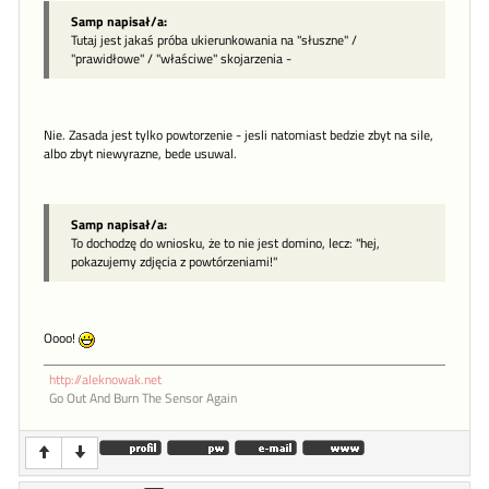
Samp napisał/a:
Tutaj jest jakaś próba ukierunkowania na "słuszne" /
"prawidłowe" / "właściwe" skojarzenia -
Nie. Zasada jest tylko powtorzenie - jesli natomiast bedzie zbyt na sile,
albo zbyt niewyrazne, bede usuwal.
Samp napisał/a:
To dochodzę do wniosku, że to nie jest domino, lecz: "hej,
pokazujemy zdjęcia z powtórzeniami!"
Oooo!
http://aleknowak.net
Go Out And Burn The Sensor Again