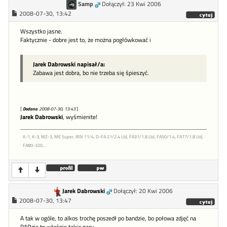
Samp
Dołączył: 23 Kwi 2006
2008-07-30, 13:42
Wszystko jasne.
Faktycznie - dobre jest to, że można pogłówkować i
Jarek Dabrowski napisał/a:
Zabawa jest dobra, bo nie trzeba się śpieszyć.
[
Dodano
: 2008-07-30, 13:43
]
Jarek Dabrowski
, wyśmienite!
K-1, K-3, MZ-3, ME Super, IRIX 11/4, D-FA 21/2.4 Ltd, FA31/1.8 Ltd, FA50/1.4, FA77/1.8 Ltd,
FA80-320...
Jarek Dabrowski
Dołączył: 20 Kwi 2006
2008-07-30, 13:47
A tak w ogóle, to alkos trochę poszedł po bandzie, bo połowa zdjęć na