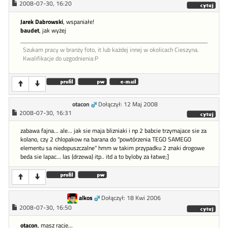
2008-07-30, 16:20
Jarek Dabrowski
, wspaniałe!
baudet
, jak wyżej
Szukam pracy w branży foto, it lub każdej innej w okolicach Cieszyna.
Kwalifikacje do uzgodnienia:P
otacon
Dołączył: 12 Maj 2008
2008-07-30, 16:31
zabawa fajna... ale... jak sie maja blizniaki i np 2 babcie trzymajace sie za
kolano, czy 2 chlopakow na barana do "powtórzenia TEGO SAMEGO
elementu sa niedopuszczalne" hmm w takim przypadku 2 znaki drogowe
beda sie lapac... las (drzewa) itp.. itd a to byloby za łatwe;]
alkos
Dołączył: 18 Kwi 2006
2008-07-30, 16:50
otacon
, masz racje...