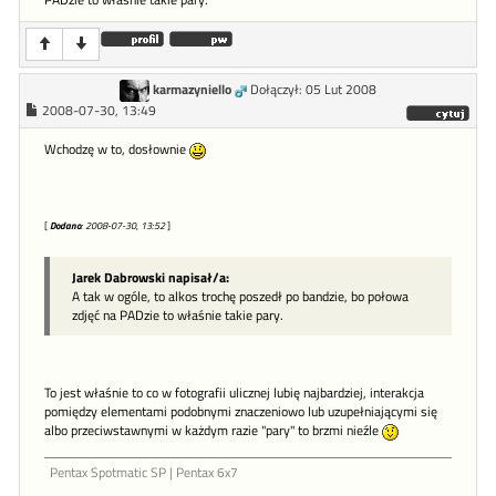
PADzie to właśnie takie pary.
karmazyniello
Dołączył: 05 Lut 2008
2008-07-30, 13:49
Wchodzę w to, dosłownie
[
Dodano
: 2008-07-30, 13:52
]
Jarek Dabrowski napisał/a:
A tak w ogóle, to alkos trochę poszedł po bandzie, bo połowa
zdjęć na PADzie to właśnie takie pary.
To jest właśnie to co w fotografii ulicznej lubię najbardziej, interakcja
pomiędzy elementami podobnymi znaczeniowo lub uzupełniającymi się
albo przeciwstawnymi w każdym razie "pary" to brzmi nieźle
Pentax Spotmatic SP | Pentax 6x7