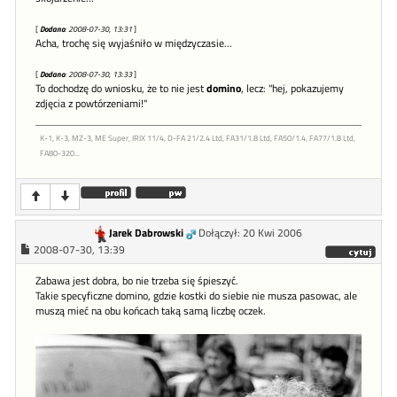
[
Dodano
: 2008-07-30, 13:31
]
Acha, trochę się wyjaśniło w międzyczasie...
[
Dodano
: 2008-07-30, 13:33
]
To dochodzę do wniosku, że to nie jest
domino
, lecz: "hej, pokazujemy
zdjęcia z powtórzeniami!"
K-1, K-3, MZ-3, ME Super, IRIX 11/4, D-FA 21/2.4 Ltd, FA31/1.8 Ltd, FA50/1.4, FA77/1.8 Ltd,
FA80-320...
Jarek Dabrowski
Dołączył: 20 Kwi 2006
2008-07-30, 13:39
Zabawa jest dobra, bo nie trzeba się śpieszyć.
Takie specyficzne domino, gdzie kostki do siebie nie musza pasowac, ale
muszą mieć na obu końcach taką samą liczbę oczek.